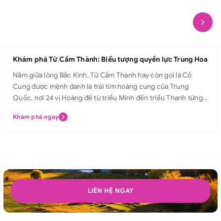
Khám phá Tử Cấm Thành: Biểu tượng quyền lực Trung Hoa
Nằm giữa lòng Bắc Kinh, Tử Cấm Thành hay còn gọi là Cố
Cung được mệnh danh là trái tim hoàng cung của Trung
Quốc, nơi 24 vị Hoàng đế từ triều Minh đến triều Thanh từng
sinh sống và trị vì. Với kiến trúc uy nghiêm, mái ngói vàng rực
Khám phá ngay
rỡ và các điện cung tráng lệ, Tử Cấm Thành không chỉ là biểu
tượng quyền lực tối cao của Hoàng đế, mà còn là di sản văn
hóa lâu đời, trường tồn theo thời gian, thu hút hàng triệu du
khách từ khắp nơi trên thế giới mỗi năm. Hãy cùng Avitour
khám phá Tử Cấm Thành và bước chân vào hành trình chiêm
ngưỡng vẻ đẹp tráng lệ, lắng nghe câu chuyện hoàng triều
huy hoàng ngay hôm nay! Tử Cấm Thành Tử Cấm Thành hay
LIÊN HỆ NGAY
còn được gọi là Cố Cung ở Bắc Kinh. Đây từng là nơi ở của vua
chúa, hoàng tộc trong thời phong kiến của Trung Quốc. Tử