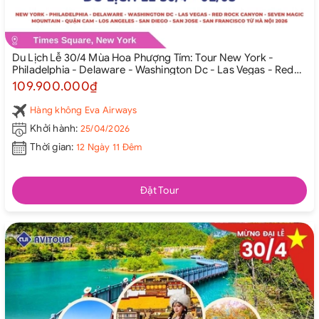
Du Lịch Lễ 30/4 Mùa Hoa Phượng Tím: Tour New York -
Philadelphia - Delaware - Washington Dc - Las Vegas - Red
Rock Canyon - Seven Magic Mountain - Quận Cam - Los
109.900.000₫
Angeles - San Diego - San Jose - San Francisco từ Hà Nội
2026
Hàng không Eva Airways
Khởi hành:
25/04/2026
Thời gian:
12 Ngày 11 Đêm
Đặt Tour