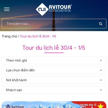
Toggle
navigation
Trang chủ
Tour du lịch lễ 30/4 - 1/5
Tour du lịch lễ 30/4 - 1/5
Theo mức giá
Lựa chọn điểm đến
Nơi khởi hành
Khách sạn