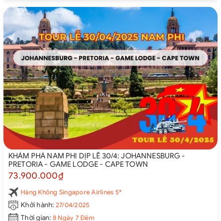
KHÁM PHÁ NAM PHI DỊP LỄ 30/4: JOHANNESBURG -
PRETORIA - GAME LODGE - CAPE TOWN
73.900.000₫
Hàng Không Singapore Airlines 5*
Khởi hành:
27/04/2025
Thời gian:
8 Ngày 7 Đêm