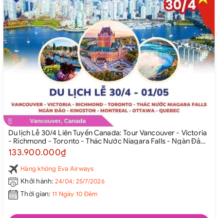
Du lịch Lễ 30/4 Liên Tuyến Canada: Tour Vancouver - Victoria
- Richmond - Toronto - Thác Nước Niagara Falls - Ngàn Đảo
- Kingston - Montreal - Ottawa - Quebec Từ Hà Nội 2026
133.900.000₫
Hàng không Eva Airways
Khởi hành:
24/04; 25/7/2026
Thời gian:
11 Ngày 10 Đêm