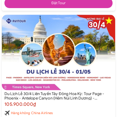
Đặt Tour
Du Lịch Lễ 30/4 Liên Tuyến Tây Đông Hoa Kỳ: Tour Page -
Phoenix - Antelope Canyon (Hẻm Núi Linh Dương) -
Horseshoe Bend - Monument - Las Vegas - San Diego - Los
105.900.000₫
Angeles - Washington Dc - Philadelphia - Delaware - New
York từ Hà Nội 2026
Hàng không China Airlines