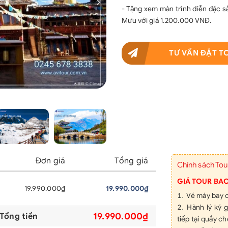
- Tặng xem màn trình diễn đặc s
Mưu với giá 1.200.000 VNĐ.
TƯ VẤN ĐẶT T
Đơn giá
Tổng giá
Chính sách Tou
GIÁ TOUR BA
19.990.000₫
19.990.000₫
Vé máy bay c
Hành lý ký 
19.990.000₫
Tổng tiền
tiếp tại quầy ch