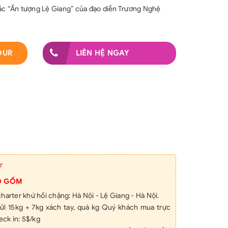
ắc “Ấn tượng Lệ Giang” của đạo diễn Trương Nghệ
OUR
LIÊN HỆ NGAY
r
O GỒM
harter khứ hồi chặng: Hà Nội - Lệ Giang - Hà Nội.
gửi 15kg + 7kg xách tay, quá kg Quý khách mua trực
eck in: 5$/kg