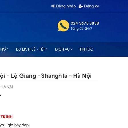
Đăng nhập
Đăng ký
024 5678 3838
Tổng đài 24/7
 CHỢ
DU LỊCH LỄ - TẾT
DỊCH VỤ
TIN TỨC
ội - Lệ Giang - Shangrila - Hà Nội
 Hà Nội
s
 TRÌNH
s - giờ bay đẹp.