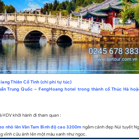
iang Thiên Cổ Tình
(chi phí tự túc)
huẩn Trung Quốc – FengHoang hotel trong thành cổ Thúc Hà ho
à HDV khởi hành đi tham quan :
reo nhỏ lên Vân Tam Bình độ cao 3200m
ngắm cảnh đẹp Núi tuyết N
g vĩnh cửu ánh lên một màu xanh như ngọc.