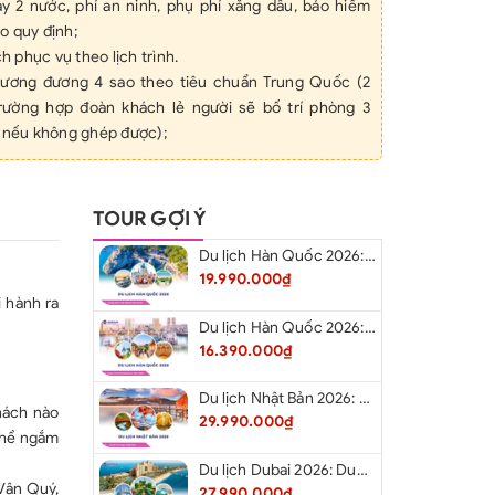
y 2 nước, phí an ninh, phụ phí xăng dầu, bảo hiểm
o quy định;
ch phục vụ theo lịch trình.
tương đương 4 sao theo tiêu chuẩn Trung Quốc (2
rường hợp đoàn khách lẻ người sẽ bố trí phòng 3
, nếu không ghép được);
theo chương trình, 40 NTD/bữa
ên: HDV suốt tuyến + HDV bản địa.
 du lịch, Nước uống 01 chai/ngày/người
TOUR GỢI Ý
an vào cửa các điểm thăm quan theo chương trình
Du lịch Hàn Quốc 2026: Hà Nội – Busan – Seoul – Starfiled – Lotte Worf
n);
19.990.000₫
u lịch quốc tế trong suốt thời gian ở tại nước ngoài
 hành ra
ồi thường tối đa 200.000.000 đồng/người/vụ, Bảo
Du lịch Hàn Quốc 2026: Hà Nội – Lotte Word – Đảo Nami – Làng Cổ Hanok Bukchon
 bên Trung Quốc với mức bồi thường 100.000
16.390.000₫
(Quý khách trên 70 tuổi không tham gia bảo hiểm
Du lịch Nhật Bản 2026: Niigata – Aizu – Nikko - Tokyo – Niigata từ Hà Nội
hách nào
ƯA BAO GỒM
29.990.000₫
thể ngắm
hộ chiếu.
hân như: Đồ uống, hành lý quá cước, tiền điện thoại,
Du lịch Dubai 2026: Dubai - Safari - Abu Dhabi
Vân Quý,
27.990.000₫
h sạn …