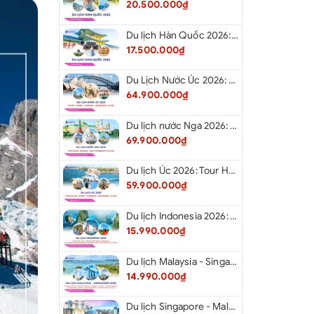
20.500.000₫
Du lịch Hàn Quốc 2026: Tour Hà Nội - Seoul - Nami - Everland - Painter Show - Thư Viện Sách
17.500.000₫
Du Lịch Nước Úc 2026: Tour Hà Nội - Sydney - Canberra - Melbourne - Hà Nội
64.900.000₫
Du lịch nước Nga 2026: Tour Hà Nội - Moscow - Saint Petersburg từ Hà Nội
69.900.000₫
Du lịch Úc 2026: Tour Hà Nội - Sydney - Canberra - Melbourne - Hà Nội
59.900.000₫
Du lịch Indonesia 2026: Tour Hà Nội - Bali - Cổng Trời Lempuyang - Swings Bali - Ngắm hoàng hôn biển Jimbaran - Kelingking - Sống Lưng Khủng Long từ Hà Nội
15.990.000₫
Du lịch Malaysia - Singapore 2026: Tour Đảo Sentosa - Madame Tussause - Garden By The Bay - Thành Cổ Malacca - Thủ Đô Kualalumpur - Cao Nguyên Genting - New Putrajaya từ Hà Nội
14.990.000₫
Du lịch Singapore - Malaysia 2026: Tour Đảo Sentosa - Madame Tussauds - Garden By The Bay - Thành cổ Malacca - Thủ đô Kuala Lumpur - Cao nguyên Genting - New Putrajaya từ Hà Nội