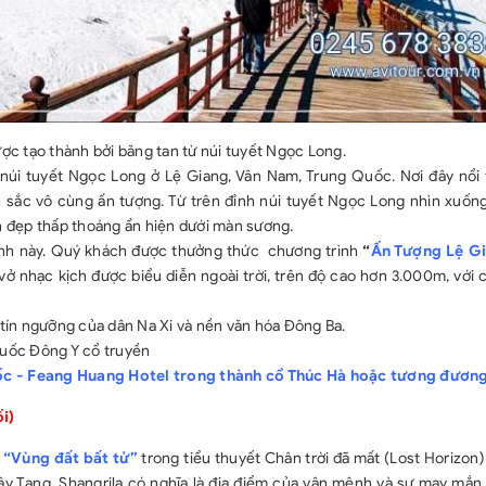
ợc tạo thành bởi băng tan từ núi tuyết Ngọc Long.
núi tuyết Ngọc Long ở Lệ Giang, Vân Nam, Trung Quốc. Nơi đây nổi 
sắc vô cùng ấn tượng. Từ trên đỉnh núi tuyết Ngọc Long nhìn xuống
 đẹp thấp thoáng ẩn hiện dưới màn sương.
trình này. Quý khách được thưởng thức chương trình
“
Ấn Tượng Lệ G
 nhạc kịch được biểu diễn ngoài trời, trên độ cao hơn 3.000m, với 
, tín ngưỡng của dân Na Xi và nền văn hóa Đông Ba.
huốc Đông Y cổ truyền
uốc - Feang Huang Hotel trong thành cổ Thúc Hà hoặc tương đương
i)
- “Vùng đất bất tử”
trong tiểu thuyết Chân trời đã mất (Lost Horizon
y Tạng, Shangrila có nghĩa là địa điểm của vận mệnh và sự may mắn, 