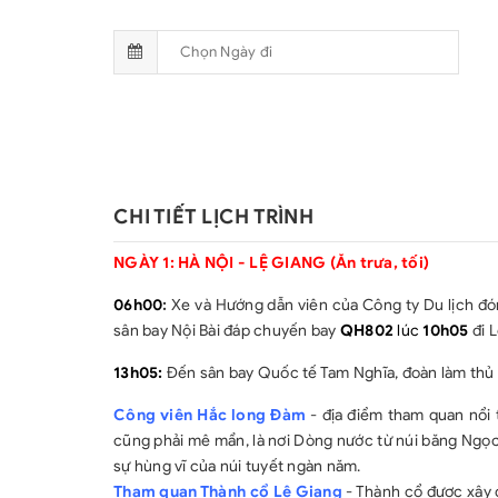
CHI TIẾT LỊCH TRÌNH
NGÀY 1: HÀ NỘI - LỆ GIANG (Ăn trưa, tối)
06h00
:
Xe và Hướng dẫn viên của Công ty Du lịch đón
sân bay Nội Bài đáp chuyến bay
QH802
lúc
10h05
đi L
13h05:
Đến sân bay Quốc tế Tam Nghĩa, đoàn làm thủ 
Công viên Hắc long Đàm
-
địa điểm tham quan nổi 
cũng phải mê mẩn, là nơi Dòng nước từ núi băng Ngọc
sự hùng vĩ của núi tuyết ngàn năm.
Tham quan Thành cổ Lệ Giang
-
Thành cổ được xây 