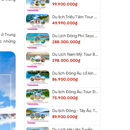
99.900.000₫
Du lịch Triều Tiên: Tour Bắc Kinh - Bình Nhưỡng - Núi Myohyang - Kaesong - Bàn Môn Điếm - Đan Đông từ Hà Nội 2026
49.990.000₫
t ở Trung
Du Lịch Đông Phi: Seychelles - Madagascar - Mauritius 2026
ợc những
288.000.000₫
Du Lịch Nam Mỹ: Tour Brazil - Peru - Argentina - Chile 2026
298.000.000₫
Du lịch Đông Âu cổ kính: Tour Đức - Séc - Áo - Slovakia - Hungary - Ba Lan từ Hà Nội 2026
86.900.000₫
Du lịch Đông Âu: Tour Đức - Séc - Áo - Slovakia - Hungary từ Hà Nội 2026
75.900.000₫
Du lịch Đông - Tây Âu: Tour Đức - Áo - Ý - Thụy Sĩ - Pháp từ Hà Nội 2026
89.900.000₫
Du Lịch Hè Liên Tuyến Đông Tây: Tour New York - Philadelphia - Delaware - Washington Dc - Las Vegas - Red Rock Canyon - Little Saigon - Santa Monica - Los Angeles - San Diego Từ Hà Nội 2026