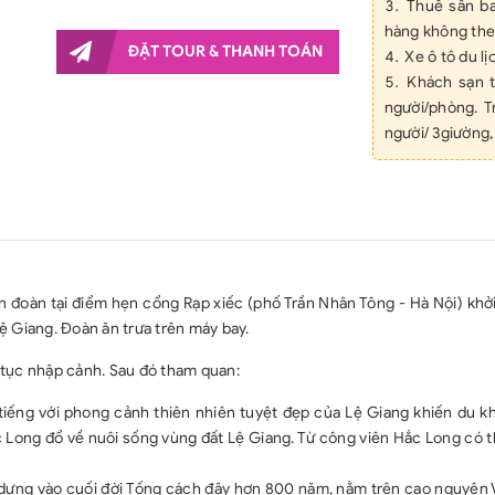
Thuế sân ba
hàng không the
ĐẶT TOUR & THANH TOÁN
Xe ô tô du lị
Khách sạn 
người/phòng. T
người/ 3giường
Các bữa ăn 
Hướng dẫn vi
Quà tặng: Mũ
Vé tham qu
(vé vào cửa 1 lầ
Bảo hiểm d
 đoàn tại điểm hẹn cổng Rạp xiếc (phố Trần Nhân Tông - Hà Nội) khởi
24h/24h, mức b
ệ Giang. Đoàn ăn trưa trên máy bay.
hiểm du lịch
NDT/người/vụ. 
tục nhập cảnh. Sau đó tham quan:
này)
tiếng với phong cảnh thiên nhiên tuyệt đẹp của Lệ Giang khiến du k
GIÁ TOUR CH
 Long đổ về nuôi sống vùng đất Lệ Giang. Từ công viên Hắc Long có 
Chi phí làm 
Chi phí cá n
dựng vào cuối đời Tống cách đây hơn 800 năm, nằm trên cao nguyên 
giặt là tại khác