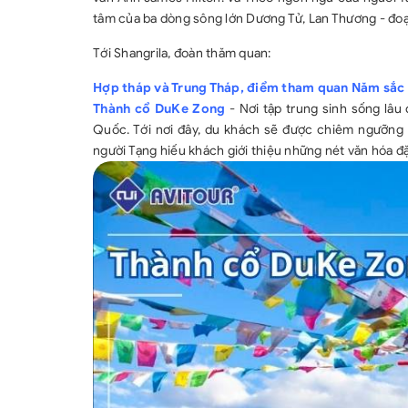
tâm của ba dòng sông lớn Dương Tử, Lan Thương - đ
Tới Shangrila, đoàn thăm quan:
Hợp tháp và Trung Tháp, điểm tham quan Năm sắc
Thành cổ DuKe Zong
- Nơi tập trung sinh sống lâu
Quốc. Tới nơi đây, du khách sẽ được chiêm ngưỡng 
người Tạng hiếu khách giới thiệu những nét văn hóa đ