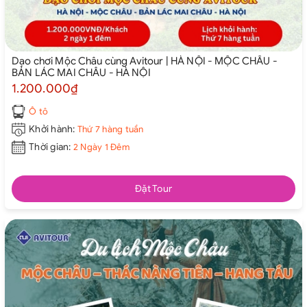
Dạo chơi Mộc Châu cùng Avitour | HÀ NỘI - MỘC CHÂU -
BẢN LÁC MAI CHÂU - HÀ NỘI
1.200.000₫
Ô tô
Khởi hành:
Thứ 7 hàng tuần
Thời gian:
2 Ngày 1 Đêm
Đặt Tour