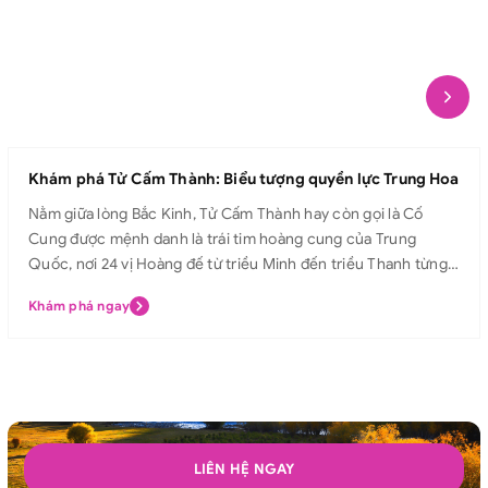
Khám phá Tử Cấm Thành: Biểu tượng quyền lực Trung Hoa
Nằm giữa lòng Bắc Kinh, Tử Cấm Thành hay còn gọi là Cố
Cung được mệnh danh là trái tim hoàng cung của Trung
Quốc, nơi 24 vị Hoàng đế từ triều Minh đến triều Thanh từng
sinh sống và trị vì. Với kiến trúc uy nghiêm, mái ngói vàng rực
Khám phá ngay
rỡ và các điện cung tráng lệ, Tử Cấm Thành không chỉ là biểu
tượng quyền lực tối cao của Hoàng đế, mà còn là di sản văn
hóa lâu đời, trường tồn theo thời gian, thu hút hàng triệu du
khách từ khắp nơi trên thế giới mỗi năm. Hãy cùng Avitour
khám phá Tử Cấm Thành và bước chân vào hành trình chiêm
ngưỡng vẻ đẹp tráng lệ, lắng nghe câu chuyện hoàng triều
huy hoàng ngay hôm nay! Tử Cấm Thành Tử Cấm Thành hay
LIÊN HỆ NGAY