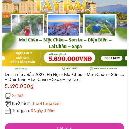
Du lịch Tây Bắc 2023| Hà Nội – Mai Châu – Mộc Châu – Sơn La
– Điện Biên – Lai Châu – Sapa – Hà Nội
5.690.000₫
Xe ôtô
Khởi hành:
Thứ 4 hàng tuần
Thời gian:
5 Ngày 4 Đêm
Đặt Tour