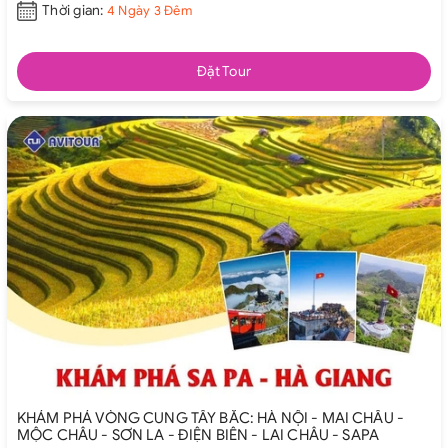
Thời gian:
4 Ngày 3 Đêm
Đặt Tour
KHÁM PHÁ VÒNG CUNG TÂY BẮC: HÀ NỘI - MAI CHÂU -
MỘC CHÂU - SƠN LA - ĐIỆN BIÊN - LAI CHÂU - SAPA