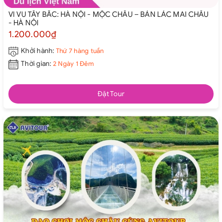
VI VU TÂY BẮC: HÀ NỘI - MỘC CHÂU – BẢN LÁC MAI CHÂU
- HÀ NỘI
1.200.000₫
Khởi hành:
Thứ 7 hàng tuần
Thời gian:
2 Ngày 1 Đêm
Đặt Tour