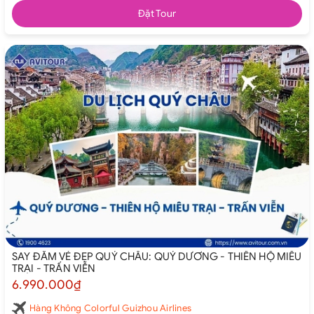
Đặt Tour
SAY ĐẮM VẺ ĐẸP QUÝ CHÂU: QUÝ DƯƠNG - THIÊN HỘ MIÊU
TRẠI - TRẤN VIỄN
6.990.000₫
Hàng Không Colorful Guizhou Airlines