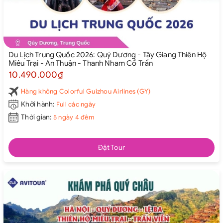
Du Lịch Trung Quốc 2026: Quý Dương - Tây Giang Thiên Hộ
Miêu Trại - An Thuận - Thanh Nham Cổ Trấn
10.490.000₫
Hàng không Colorful Guizhou Airlines (GY)
Khởi hành:
Full các ngày
Thời gian:
5 ngày 4 đêm
Đặt Tour