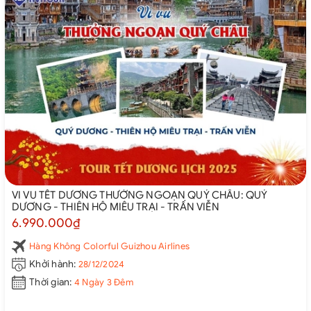
VI VU TẾT DƯƠNG THƯỞNG NGOẠN QUÝ CHÂU: QUÝ
DƯƠNG - THIÊN HỘ MIÊU TRẠI - TRẤN VIỄN
6.990.000₫
Hàng Không Colorful Guizhou Airlines
Khởi hành:
28/12/2024
Thời gian:
4 Ngày 3 Đêm