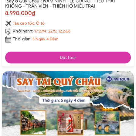
"Say ở Quý Châu": NAM NINH - LỆ GIANG - TIỂU THẤT
KHỔNG - TRẤN VIỄN - THIÊN HỘ MIÊU TRẠI
8.990.000₫
Tàu cao tốc; Ô tô
Khởi hành:
17.27/4; 22/5; 12.26/6
Thời gian:
5 Ngày 4 Đêm
Đặt Tour