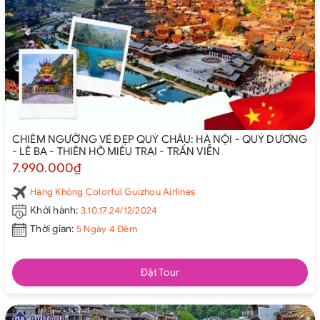
CHIÊM NGƯỠNG VẺ ĐẸP QUÝ CHÂU: HÀ NỘI - QUÝ DƯƠNG
- LỆ BA - THIÊN HỘ MIÊU TRẠI - TRẤN VIỄN
7.990.000₫
Hàng Không Colorful Guizhou Airlines
Khởi hành:
3.10.17.24/12/2024
Thời gian:
5 Ngày 4 Đêm
Đặt Tour