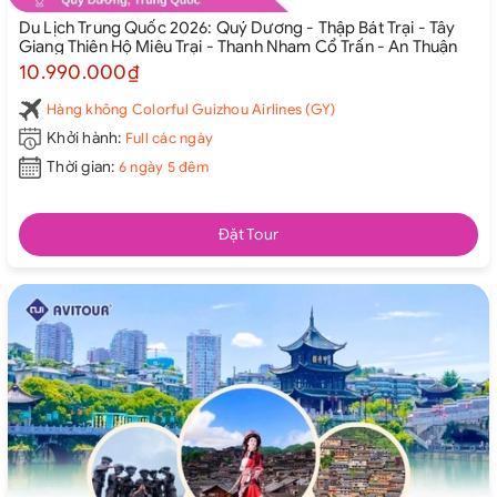
Du Lịch Trung Quốc 2026: Quý Dương - Thập Bát Trại - Tây
Giang Thiên Hộ Miêu Trại - Thanh Nham Cổ Trấn - An Thuận
10.990.000₫
Hàng không Colorful Guizhou Airlines (GY)
Khởi hành:
Full các ngày
Thời gian:
6 ngày 5 đêm
Đặt Tour