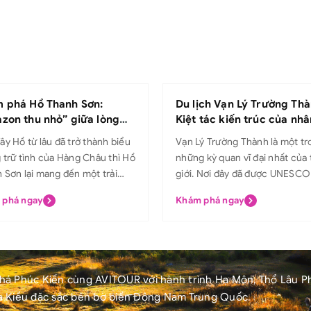
 phá Hồ Thanh Sơn:
Du lịch Vạn Lý Trường Thà
zon thu nhỏ” giữa lòng
Kiệt tác kiến trúc của nhâ
 Châu
loại
ây Hồ từ lâu đã trở thành biểu
Vạn Lý Trường Thành là một tr
 trữ tình của Hàng Châu thì Hồ
những kỳ quan vĩ đại nhất của 
 Sơn lại mang đến một trải
giới. Nơi đây đã được UNESCO
m hoàn toàn khác biệt. Được
vào danh sách Di sản Thế giới
 phá ngay
Khám phá ngay
danh là “rừng Amazon thu
năm 1987. Vạn Lý Trường Thàn
 Hồ Thanh Sơn chinh phục du
lượn qua các sa mạc, đồng cỏ,
 bằng màu xanh matcha trải
và cao nguyên. Có lịch sử hơ
 những hàng thủy sam thẳng
năm, tòa thành vẫn là một tro
à sự tĩnh lặng hiếm có. Đây
những điểm tham quan hấp dẫ
á Phúc Kiến cùng AVITOUR với hành trình Hạ Môn, Thổ Lâu P
 là điểm đến lý tưởng để rời xa
nhất trên thế giới. Cùng Avitou
 Kiều đặc sắc bên bờ biển Đông Nam Trung Quốc.
sống hối hả và hòa mình vào
khám phá kiến ​​trúc độc đáo và