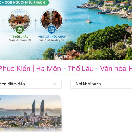
 Phúc Kiến | Hạ Môn - Thổ Lâu - Văn hóa 
họn điểm đến
Nơi khởi hành