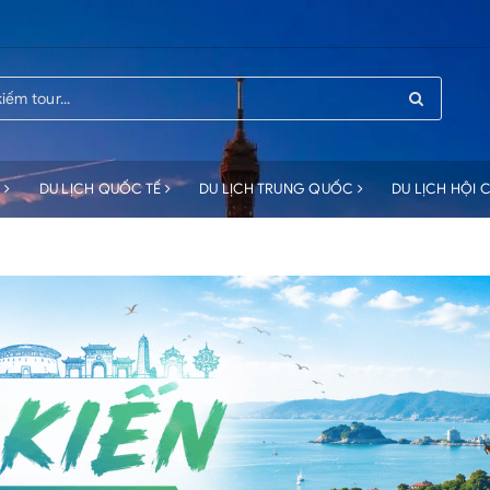
C
DU LỊCH QUỐC TẾ
DU LỊCH TRUNG QUỐC
DU LỊCH HỘI