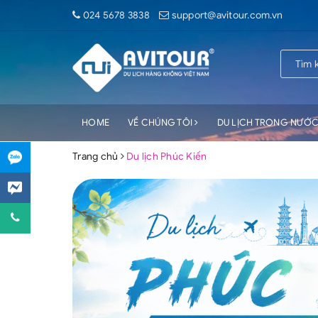
024 5678 3838
support@avitour.com.vn
HOME
VỀ CHÚNG TÔI
DU LỊCH TRONG NƯỚ
Trang chủ
Du lịch Phúc Kiến