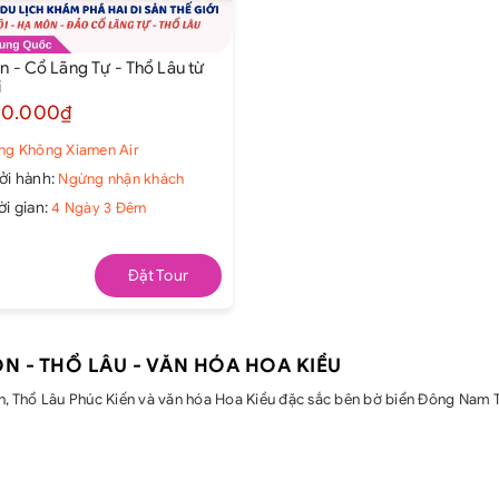
 - Cổ Lãng Tự - Thổ Lâu từ
i
90.000₫
̀ng Không Xiamen Air
ởi hành:
Ngừng nhận khách
ời gian:
4 Ngày 3 Đêm
Đặt Tour
ÔN - THỔ LÂU - VĂN HÓA HOA KIỀU
, Thổ Lâu Phúc Kiến và văn hóa Hoa Kiều đặc sắc bên bờ biển Đông Nam 