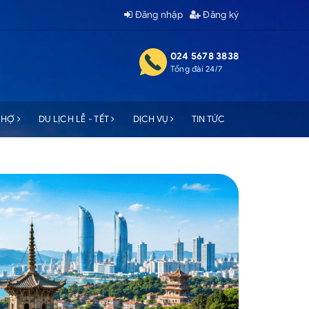
Đăng nhập
Đăng ký
024 5678 3838
Tổng đài 24/7
 CHỢ
DU LỊCH LỄ - TẾT
DỊCH VỤ
TIN TỨC