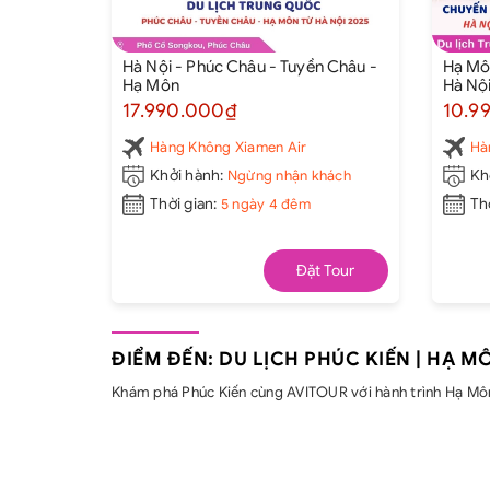
Hà Nội - Phúc Châu - Tuyền Châu -
Hạ Môn
Hạ Môn
Hà Nộ
17.990.000₫
10.9
Hàng Không Xiamen Air
Ha
Khởi hành:
Ngừng nhận khách
Kh
Thời gian:
5 ngày 4 đêm
Th
Đặt Tour
ĐIỂM ĐẾN: DU LỊCH PHÚC KIẾN | HẠ M
Khám phá Phúc Kiến cùng AVITOUR với hành trình Hạ Môn