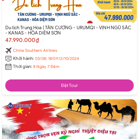
Du lịch Trung Hoa | TÂN CƯƠNG - URUMQI - VỊNH NGŨ SẮC
- KANAS - HỎA DIỆM SƠN
47.990.000₫
China Southern Airlines
Khởi hành:
03/08; 18/09;12/10/2024
Thời gian:
8 Ngày 7 Đêm
Đặt Tour