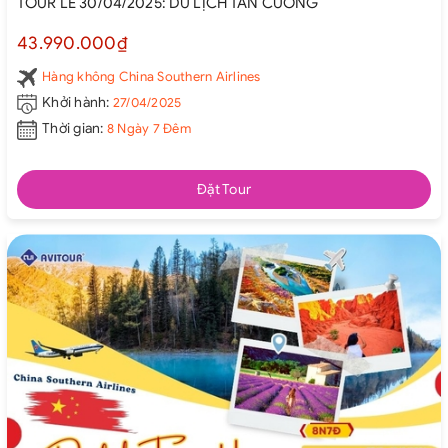
TOUR LỄ 30/04/2025: DU LỊCH TÂN CƯƠNG
43.990.000₫
Hàng không China Southern Airlines
Khởi hành:
27/04/2025
Thời gian:
8 Ngày 7 Đêm
Đặt Tour