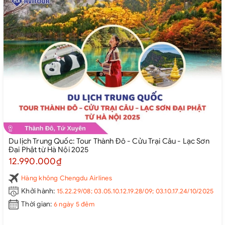
Du lịch Trung Quốc: Tour Thành Đô - Cửu Trại Câu - Lạc Sơn
Đại Phật từ Hà Nội 2025
12.990.000₫
Hàng không Chengdu Airlines
Khởi hành:
15.22.29/08; 03.05.10.12.19.28/09; 03.10.17.24/10/2025
Thời gian:
6 ngày 5 đêm