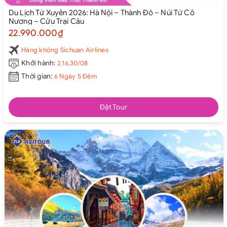
Du Lịch Tứ Xuyên 2026: Hà Nội – Thành Đô – Núi Tứ Cô
Nương – Cửu Trại Câu
22.990.000₫
Hàng không Sichuan Airlines
Khởi hành:
2.16.30/08
Thời gian:
6 Ngày 5 Đêm
Đặt Tour