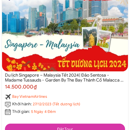
Du lịch Singapore – Malaysia Tết 2024| Đảo Sentosa -
Madame Tussauds - Garden By The Bay Thành Cổ Malacca –
Thủ Đô Kualalumpur Cao Nguyên Genting – New Putrajaya
14.500.000₫
Bay VietnamAirlines
Khởi hành:
27/12/2023 (Tết dương lịch)
Thời gian:
5 Ngày 4 Đêm
Đặt Tour