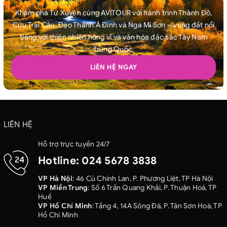
Khám phá Tứ Xuyên cùng AVITOUR với hành trình Thành Đô,
Cửu Trại Câu, Đạo Thành Á Đinh và Nga Mi Sơn – vùng đất nổi
tiếng với thiên nhiên hùng vĩ và văn hóa đặc sắc Tây Nam
Trung Quốc.
LIÊN HỆ NGAY
LIÊN HỆ
Hỗ trợ trực tuyến 24/7
Hotline:
024 5678 3838
VP Hà Nội
: 46 Cù Chính Lan, P. Phương Liệt, TP Hà Nội
VP Miền Trung
: Số 6 Trần Quang Khải, P. Thuận Hoá, TP
Huế
VP Hồ Chí Minh
: Tầng 4, 14A Sông Đà, P. Tân Sơn Hoà, TP
Hồ Chí Minh