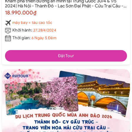
Khám phá thiên đường ẩn mình tại Trung Quốc 30/4 & 1/5
2024| Hà Nội - Thành Đô - Lạc Sơn Đại Phật - Cửu Trại Câu -
Đô Giang Yển - Thành Đô
18.990.000₫
máy bay + tàu cao tốc
Khởi hành:
27.28/4/2024
Thời gian:
6 Ngày 5 Đêm
Đặt Tour