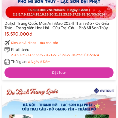
Du lịch Trung Quốc Mùa Anh Đào 2024| Thành Đô - Cv Gấu
Trúc - Trang Viên Hoa Hải - Cửu Trại Câu - Phố Mi Sơn Thủy –
Lạc Sơn Đại Phật
15.590.000₫
Sichuan Airlines + tàu cao tốc
Khởi hành:
2.3.5.7.9.12.14.15.16.19.20.21.22.23.26.27.28.29.30/03/2024
Thời gian:
6 Ngày 5 Đêm
Đặt Tour