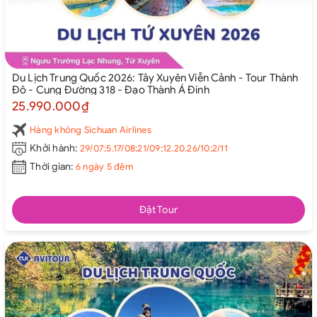
Du Lịch Trung Quốc 2026: Tây Xuyên Viễn Cảnh - Tour Thành
Đô - Cung Đường 318 - Đạo Thành Á Đinh
25.990.000₫
Hàng không Sichuan Airlines
Khởi hành:
29/07;5.17/08;21/09;12.20.26/10;2/11
Thời gian:
6 ngày 5 đêm
Đặt Tour