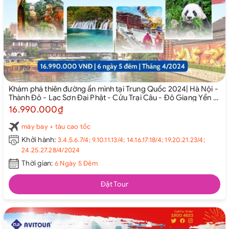
Khám phá thiên đường ẩn mình tại Trung Quốc 2024| Hà Nội -
Thành Đô - Lạc Sơn Đại Phật - Cửu Trại Câu - Đô Giang Yển -
Thành Đô
16.990.000₫
máy bay + tàu cao tốc
Khởi hành:
3.4.5.6.7/4; 9.10.11.13/4; 14.16.17.18/4; 19.20.21.23/4;
24.25.27.28/4/2024
Thời gian:
6 Ngày 5 Đêm
Đặt Tour