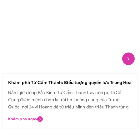
Khám phá Tử Cấm Thành: Biểu tượng quyền lực Trung Hoa
Nằm giữa lòng Bắc Kinh, Tử Cấm Thành hay còn gọi là Cố
Cung được mệnh danh là trái tim hoàng cung của Trung
Quốc, nơi 24 vị Hoàng đế từ triều Minh đến triều Thanh từng
sinh sống và trị vì. Với kiến trúc uy nghiêm, mái ngói vàng rực
Khám phá ngay
rỡ và các điện cung tráng lệ, Tử Cấm Thành không chỉ là biểu
tượng quyền lực tối cao của Hoàng đế, mà còn là di sản văn
hóa lâu đời, trường tồn theo thời gian, thu hút hàng triệu du