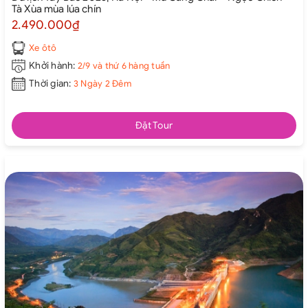
Tà Xùa mùa lúa chín
2.490.000₫
Xe ôtô
Khởi hành:
2/9 và thứ 6 hàng tuần
Thời gian:
3 Ngày 2 Đêm
Đặt Tour