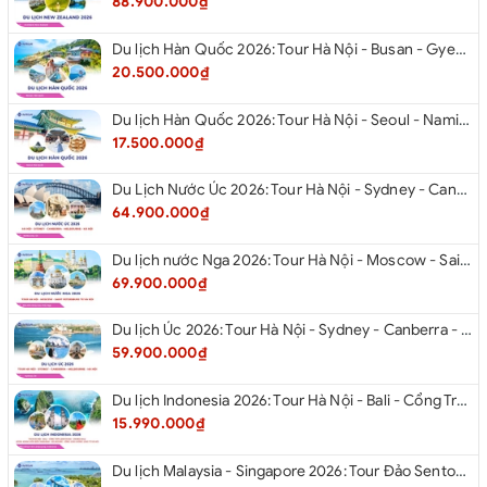
88.900.000₫
Du lịch Hàn Quốc 2026: Tour Hà Nội - Busan - Gyeongju - Seoul - Đảo Nami - Tàu Điện Ven Biển Haeundae - Cầu Kính Oryukdo - Làng Văn Hóa Huinnyeoul
20.500.000₫
Du lịch Hàn Quốc 2026: Tour Hà Nội - Seoul - Nami - Everland - Painter Show - Thư Viện Sách
17.500.000₫
Du Lịch Nước Úc 2026: Tour Hà Nội - Sydney - Canberra - Melbourne - Hà Nội
64.900.000₫
Du lịch nước Nga 2026: Tour Hà Nội - Moscow - Saint Petersburg từ Hà Nội
69.900.000₫
Du lịch Úc 2026: Tour Hà Nội - Sydney - Canberra - Melbourne - Hà Nội
59.900.000₫
Du lịch Indonesia 2026: Tour Hà Nội - Bali - Cổng Trời Lempuyang - Swings Bali - Ngắm hoàng hôn biển Jimbaran - Kelingking - Sống Lưng Khủng Long từ Hà Nội
15.990.000₫
Du lịch Malaysia - Singapore 2026: Tour Đảo Sentosa - Madame Tussause - Garden By The Bay - Thành Cổ Malacca - Thủ Đô Kualalumpur - Cao Nguyên Genting - New Putrajaya từ Hà Nội