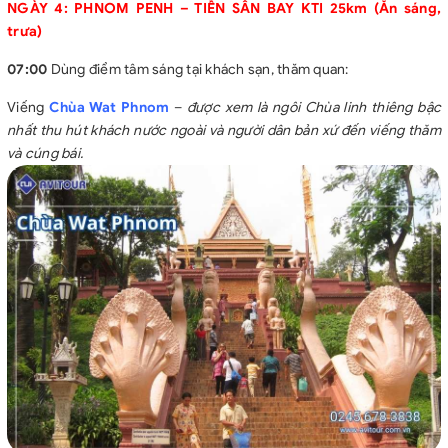
NGÀY 4: PHNOM PENH – TIỄN SÂN BAY KTI 25km (Ăn sáng,
trưa)
07:00
Dùng điểm tâm sáng tại khách sạn, thăm quan:
Viếng
Chùa Wat Phnom
–
được xem là ngôi Chùa linh thiêng bậc
nhất thu hút khách nước ngoài và người dân bản xứ đến viếng thăm
và cúng bái.