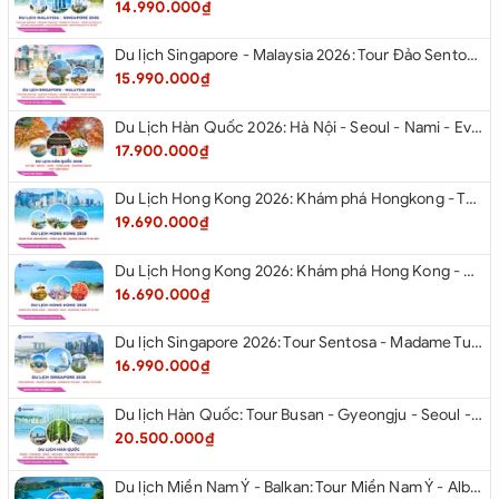
14.990.000₫
Du lịch Singapore - Malaysia 2026: Tour Đảo Sentosa - Madame Tussauds - Garden By The Bay - Thành cổ Malacca - Thủ đô Kuala Lumpur - Cao nguyên Genting - New Putrajaya từ Hà Nội
15.990.000₫
Du Lịch Hàn Quốc 2026: Hà Nội - Seoul - Nami - Everland - Painter Show - Thư Viện Sách
17.900.000₫
Du Lịch Hong Kong 2026: Khám phá Hongkong - Thâm Quyến - Quảng Châu từ Hà Nội
19.690.000₫
Du Lịch Hong Kong 2026: Khám phá Hong Kong - Dingding Tram - Shopping Tour từ Hà Nội
16.690.000₫
Du lịch Singapore 2026: Tour Sentosa - Madame Tussauds - Garden By The Bay - Jewel từ Hà Nội
16.990.000₫
Du lịch Hàn Quốc: Tour Busan - Gyeongju - Seoul - Đảo Nami - Tàu Điện Ven Biển Haeundae - Cầu Kính Oryukdo - Làng Văn Hóa Huinnyeoul từ Hà Nội 2026
20.500.000₫
Du lịch Miền Nam Ý - Balkan: Tour Miền Nam Ý - Albania - Montenegro - Croatia - Slovenia từ Hà Nội 2026