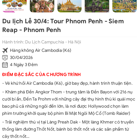
Du lịch Lễ 30/4: Tour Phnom Penh - Siem
Reap - Phnom Penh
Hành trình:
Du Lịch Campuchia - Hà Nội
Hàng không Air Cambodia (K6)
30/04/2026
4 Ngày 3 Đêm
ĐIỂM ĐẶC SẮC CỦA CHƯƠNG TRÌNH
- Vé khứ hồi Air Cambodia (K6), giờ bay đẹp, hành trình thuận tiện.
- Khám phá Đền Angkor Thom - trung tâm là Đền Bayon với 216 nụ
cười bí ẩn, Đền Ta Prohm với những cây đại thụ hình thù kì quái mọc
bao phủ cả những ngôi đền lớn, là nơi được Hollywood chọn làm
phim trường khởi quay bộ phim Bí Mật Ngôi Mộ Cổ (Tomb Raider)
- Trải nghiệm thú vị tại Làng Preah Dak - Một làng Khmer có truyền
thống làm đường Thốt Nốt, bánh bò thốt nốt và các sản phẩm từ
cây thốt nốt…