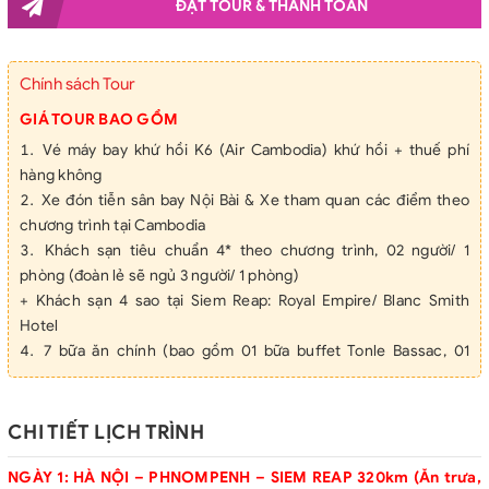
ĐẶT TOUR & THANH TOÁN
Chính sách Tour
GIÁ TOUR BAO GỒM
Vé máy bay khứ hồi K6 (Air Cambodia) khứ hồi + thuế phí
hàng không
Xe đón tiễn sân bay Nội Bài & Xe tham quan các điểm theo
chương trình tại Cambodia
Khách sạn tiêu chuẩn 4* theo chương trình, 02 người/ 1
phòng (đoàn lẻ sẽ ngủ 3 người/ 1 phòng)
+ Khách sạn 4 sao tại Siem Reap: Royal Empire/ Blanc Smith
Hotel
7 bữa ăn chính (bao gồm 01 bữa buffet Tonle Bassac, 01
buffet xem múa Apsara)
1 bữa ăn nhẹ Take Aways tại sân bay
Các bữa ăn sáng theo tiêu chuẩn khách sạn
CHI TIẾT LỊCH TRÌNH
HDV từ Việt Nam & HDV Campuchia nói tiếng việt.
Vé tham quan vào cửa theo chương trình (vào cửa 1 lần đầu)
NGÀY 1: HÀ NỘI – PHNOMPENH – SIEM REAP 320km (Ăn trưa,