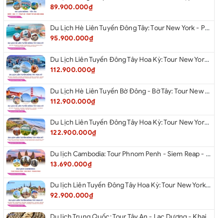
89.900.000₫
Du Lịch Hè Liên Tuyến Đông Tây: Tour New York - Philadelphia - Delaware - Washington Dc - Las Vegas - Red Rock Canyon - Little Saigon - Santa Monica - Los Angeles - San Diego Từ Hà Nội 2026
95.900.000₫
Du Lịch Liên Tuyến Đông Tây Hoa Kỳ: Tour New York - Philadelphia - Delaware - Washington Dc - San Diego - Los Angeles - Las Vegas - Antelope Canyon (Hẻm Núi Linh Dương) - Horseshoe Bend - Monument - Page - Phoenix Từ Hà Nội 2026
112.900.000₫
Du Lịch Hè Liên Tuyến Bờ Đông - Bờ Tây: Tour New York - Philadelphia - Delaware - Washington Dc - Las Vegas - Los Angeles - Hollywood - San Diego - San Jose - San Francisco - Từ Hà Nội 2026
112.900.000₫
Du Lịch Liên Tuyến Đông Tây Hoa Kỳ: Tour New York - Boston - New Hampshire - Artist’s Bluff - Echo Lake Kancamagus Highway - White Mountains - Albany - Buffalo - Niagara Falls Corning - Washington Dc - Las Vegas - Red Rock Canyon - Los Angeles - San Diego Từ Hà Nội 2026
122.900.000₫
Du lịch Cambodia: Tour Phnom Penh - Siem Reap - Phnom Penh
13.690.000₫
Du lịch Liên Tuyến Đông Tây Hoa Kỳ: Tour New York - Philadelphia - Delaware - Washington D.C - Las Vegas - Red rock Canyon - Little Saigon - Santa Monica - Los Angeles - San Diego từ Hà Nội 2026
92.900.000₫
Du lịch Trung Quốc: Tour Tây An - Lạc Dương - Khai Phong từ Hà Nội 2026