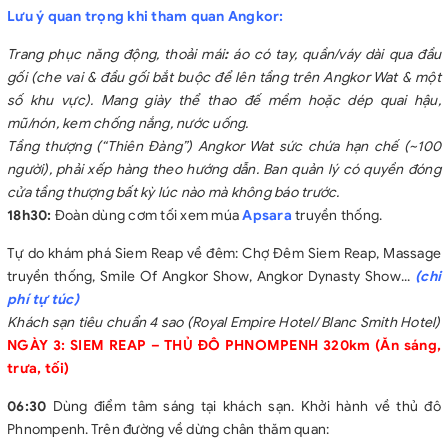
Lưu ý quan trọng khi tham quan Angkor:
Trang phục năng động, thoải mái
:
áo có tay, quần/váy dài qua đầu
gối (che vai & đầu gối bắt buộc để lên tầng trên Angkor Wat & một
số khu vực). Mang giày thể thao đế mềm hoặc dép quai hậu,
mũ/nón, kem chống nắng, nước uống.
Tầng thượng (“Thiên Đàng”)
Angkor Wat sức chứa hạn chế (~100
người), phải xếp hàng theo hướng dẫn. Ban quản lý có quyền đóng
cửa tầng thượng bất kỳ lúc nào mà không báo trước.
18h30:
Đoàn dùng cơm tối xem múa
Apsara
truyền thống.
Tự do khám phá Siem Reap về đêm: Chợ Đêm Siem Reap, Massage
truyền thống, Smile Of Angkor Show, Angkor Dynasty Show...
(chi
phí tự túc)
Khách
sạn tiêu chuẩn 4 sao (Royal Empire Hotel/ Blanc Smith Hotel)
NGÀY 3: SIEM REAP – THỦ ĐÔ PHNOMPENH 320km (Ăn sáng,
trưa, tối)
06:30
Dùng điểm tâm sáng tại khách sạn. Khởi hành về thủ đô
Phnompenh. Trên đường về dừng chân thăm quan: