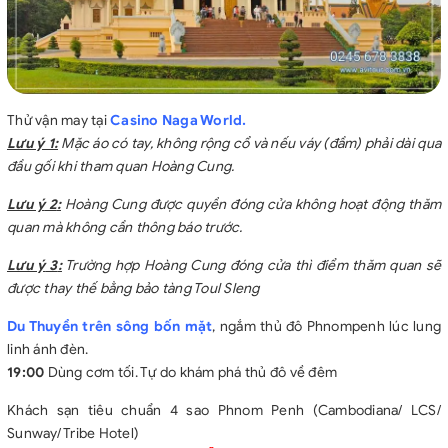
Thử vận may tại
Casino Naga World.
Lưu ý 1:
Mặc áo có tay, không rộng cổ và nếu váy (đầm) phải dài qua
đầu gối khi tham quan Hoàng Cung.
Lưu ý
2
:
Hoàng Cung được quyền đóng cửa không hoạt động thăm
quan mà không cần thông báo trước.
Lưu ý
3
:
Trường hợp Hoàng Cung đóng cửa thì điểm thăm quan sẽ
được thay thế bằng bảo tàng Toul Sleng
Du Thuyền trên sông bốn mặt
, ngắm thủ đô Phnompenh lúc lung
linh ánh đèn.
19:00
Dùng cơm tối. Tự do khám phá thủ đô về đêm
Khách sạn tiêu chuẩn 4 sao Phnom Penh (Cambodiana/ LCS/
Sunway/ Tribe Hotel)