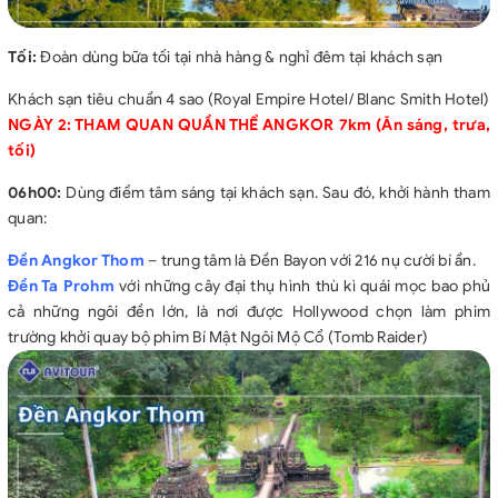
Tối:
Đoàn dùng bữa tối tại nhà hàng & nghỉ đêm tại khách sạn
Khách sạn tiêu chuẩn 4 sao (Royal Empire Hotel/ Blanc Smith Hotel)
NGÀY 2: THAM QUAN QUẦN THỂ ANGKOR 7km (Ăn sáng, trưa,
tối)
06h00:
Dùng điểm tâm sáng tại khách sạn. Sau đó, khởi hành tham
quan:
Đền Angkor Thom
– trung tâm là Đền Bayon với 216 nụ cười bí ẩn.
Đền Ta Prohm
với những cây đại thụ hình thù kì quái mọc bao phủ
cả những ngôi đền lớn, là nơi được Hollywood chọn làm phim
trường khởi quay bộ phim Bí Mật Ngôi Mộ Cổ (Tomb Raider)