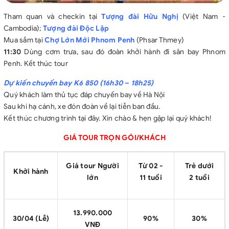
Tham quan và checkin tại
Tượng đài Hữu Nghị
(Việt Nam -
Cambodia);
Tượng đài Độc
Lập
Mua sắm tại
Chợ Lớn Mới Phnom
P
enh
(Phsar Thmey)
11:30
Dùng cơm trưa, sau đó đoàn khởi hành đi sân bay Phnom
Penh. Kết thúc tour
Dự kiến chuyến bay K6 850 (16h30 – 18h25)
Quý khách làm thủ tục đáp chuyến bay về Hà Nội
Sau khi hạ cánh, xe đón đoàn về lại tiễn ban đầu.
Kết thúc chương trình tại đây. Xin chào & hẹn gặp lại quý khách!
GIÁ TOUR TRỌN GÓI/KHÁCH
Giá tour Người
Từ 02 -
Trẻ dưới
Khởi hành
lớn
11 tuổi
2 tuổi
13.990.000
30/04 (Lễ)
90%
30%
VNĐ