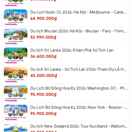
Du Lịch Nước Úc 2026: Hà Nội - Melbourne - Canberra - Sydney - Hà Nội
64.900.000₫
Du lịch Bhutan 2026: Hà Nội - Bhutan - Paro - Thimphu - Punakha
52.990.000₫
Du lịch Sri Lanka 2026: Khám Phá Xứ Tích Lan
36.600.000₫
Du lịch Sri Lanka - Xứ Tích Lan 2026: Tham Dự Lễ Hội Rước Xá Lợi Răng Phật
45.000.000₫
Du Lịch Bờ Đông Hoa Kỳ 2026: Washington DC - Philadelphia - New York - Boston - New Hampshire White Mountains - Albany - Niagara Falls - Buffalo - Corning - New York
95.900.000₫
Du Lịch Bờ Đông Hoa Kỳ 2026: New York - Boston - New Hampshire - Artist’s Bluff - Echo Lake Kancamagus Highway - White Mountains - Albany - Buffalo Niagara Falls - Corning - Washington DC
95.900.000₫
Du lịch New Zealand 2026: Tour Auckland - Waitomo - Taupo - Rotorua - Matamata - Hamilton