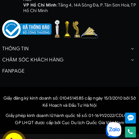
VP Hồ Chí Minh
: Tầng 4, 14A Sông Đà, P. Tân Sơn Hoà, TP
Hồ Chí Minh
THÔNG TIN
CHĂM SÓC KHÁCH HÀNG
FANPAGE
Giấy đăng ký kinh doanh số: 0104514585 cấp ngày 15/3/2010 bởi Sở
Kế Hoạch và Đầu Tư Hà Nội
Giấy phép kinh doanh lữ hành quốc tế số: 01-1691/2022/CDLQG-
GP LHQT được cấp bởi Cục Du lịch Quốc Gia Việt Nam