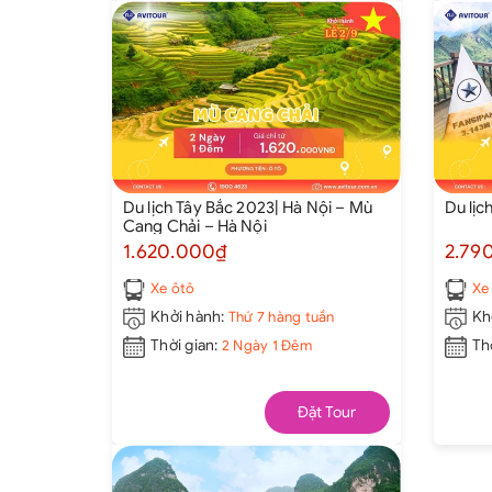
Du lịch Tây Bắc 2023| Hà Nội – Mù
Du lịc
Cang Chải – Hà Nội
1.620.000₫
2.79
Xe ôtô
Xe
Khởi hành:
Thứ 7 hàng tuần
Kh
Thời gian:
2 Ngày 1 Đêm
Th
Đặt Tour