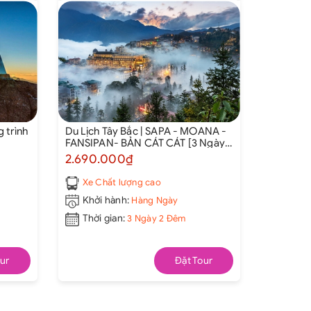
 trình
Du Lịch Tây Bắc | SAPA - MOANA -
FANSIPAN- BẢN CÁT CÁT [3 Ngày 2
Đêm] - Khởi hành từ Hà Nội
2.690.000₫
Xe Chất lượng cao
Khởi hành:
Hàng Ngày
Thời gian:
3 Ngày 2 Đêm
ur
Đặt Tour