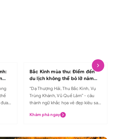
nh:
Bắc Kinh mùa thu: Điểm đến
Mách bạ
n
du lịch không thể bỏ lỡ năm
Nhật Bả
2025
ong
“Dạ Thượng Hải, Thu Bắc Kinh, Vụ
Đất nước 
thế
Trùng Khánh, Vũ Quế Lâm” - câu
nổi bật v
 đưa
thành ngữ khắc họa vẻ đẹp kiêu sa
tuyệt đẹp
 vào
của bốn vùng đất nổi tiếng Trung
đời và ẩm 
Khám phá ngay
Khám phá
h uốn
Hoa. Trong đó, Bắc Kinh mùa thu
“thiên đ
 núi
luôn khiến du khách say lòng bởi vẻ
lưu niệm 
n 2000
cổ kính hòa quyện cùng sắc vàng
cũng muố
ng
đỏ rực rỡ. Thành phố dường như
vừa ý ngh