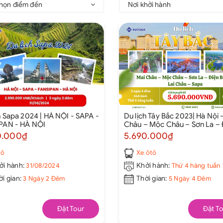
họn điểm đến
Nơi khởi hành
h Sapa 2024 | HÀ NỘI - SAPA -
Du lịch Tây Bắc 2023| Hà Nội 
PAN - HÀ NỘI
Châu – Mộc Châu – Sơn La – 
Biên – Lai Châu – Sapa – Hà N
0.000₫
5.690.000₫
tô
Xe ôtô
ởi hành:
31/08/2024
Khởi hành:
Thứ 4 hàng tuần
ời gian:
3 Ngày 2 Đêm
Thời gian:
5 Ngày 4 Đêm
Đặt Tour
Đặt To