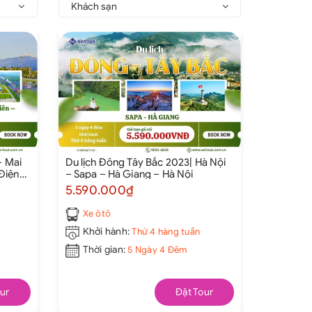
Khách sạn
– Mai
Du lịch Đông Tây Bắc 2023| Hà Nội
Điện
– Sapa – Hà Giang – Hà Nội
ội
5.590.000₫
Xe ôtô
Khởi hành:
Thứ 4 hàng tuần
Thời gian:
5 Ngày 4 Đêm
ur
Đặt Tour