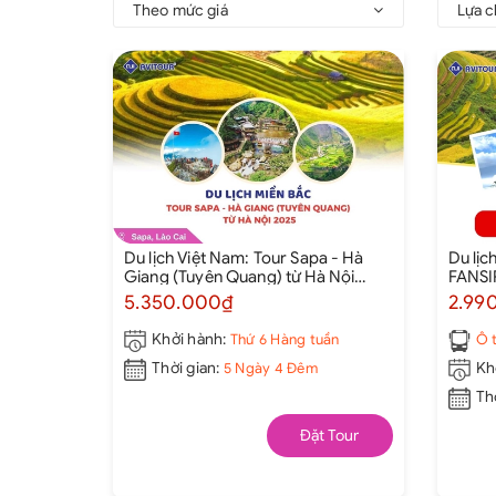
Theo mức giá
Lựa c
Du lịch Việt Nam: Tour Sapa - Hà
Du lịc
Giang (Tuyên Quang) từ Hà Nội
FANSI
2025
5.350.000₫
2.99
Khởi hành:
Thứ 6 Hàng tuần
Ô 
Thời gian:
5 Ngày 4 Đêm
Kh
Th
Đặt Tour