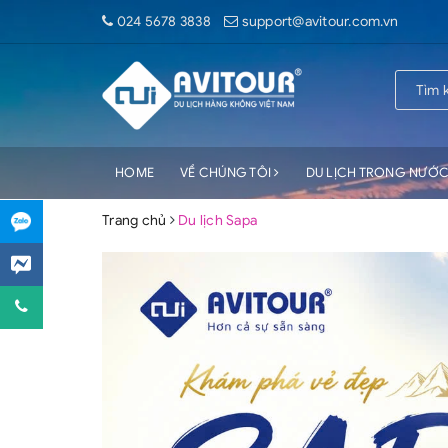
024 5678 3838
support@avitour.com.vn
HOME
VỀ CHÚNG TÔI
DU LỊCH TRONG NƯỚ
Trang chủ
Du lịch Sapa