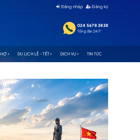
Đăng nhập
Đăng ký
024 5678 3838
Tổng đài 24/7
 CHỢ
DU LỊCH LỄ - TẾT
DỊCH VỤ
TIN TỨC