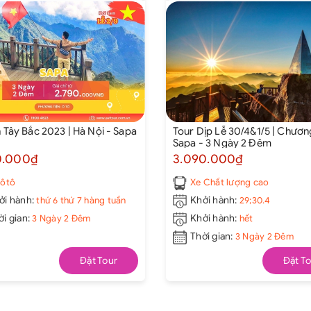
h Tây Bắc 2023 | Hà Nội - Sapa
Tour Dịp Lễ 30/4&1/5 | Chương
Sapa - 3 Ngày 2 Đêm
0.000₫
3.090.000₫
 ôtô
Xe Chất lượng cao
ởi hành:
thứ 6 thứ 7 hàng tuần
Khởi hành:
29;30.4
ời gian:
3 Ngày 2 Đêm
Khởi hành:
hết
Thời gian:
3 Ngày 2 Đêm
Đặt Tour
Đặt To