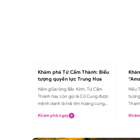
Khám phá Tử Cấm Thành: Biểu
Khám
tượng quyền lực Trung Hoa
“Ama
Hàng
Nằm giữa lòng Bắc Kinh, Tử Cấm
Nếu T
Thành hay còn gọi là Cố Cung được
tượng
mệnh danh là trái tim hoàng cung
Thanh
của Trung Quốc, nơi 24 vị Hoàng đế
nghiệ
Khám phá ngay
Khám
từ triều Minh đến triều Thanh từng
mệnh 
sinh sống và trị vì. Với kiến trúc uy
nhỏ”,
nghiêm, mái ngói vàng rực rỡ và các
khách
điện cung tráng lệ, Tử Cấm Thành
rộng,