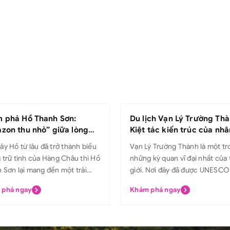
 phá Hồ Thanh Sơn:
Du lịch Vạn Lý Trường Thà
zon thu nhỏ” giữa lòng
Kiệt tác kiến trúc của nhâ
 Châu
loại
ây Hồ từ lâu đã trở thành biểu
Vạn Lý Trường Thành là một tr
 trữ tình của Hàng Châu thì Hồ
những kỳ quan vĩ đại nhất của 
 Sơn lại mang đến một trải
giới. Nơi đây đã được UNESCO
m hoàn toàn khác biệt. Được
vào danh sách Di sản Thế giới
 phá ngay
Khám phá ngay
danh là “rừng Amazon thu
năm 1987. Vạn Lý Trường Thàn
 Hồ Thanh Sơn chinh phục du
lượn qua các sa mạc, đồng cỏ,
 bằng màu xanh matcha trải
và cao nguyên. Có lịch sử hơ
 những hàng thủy sam thẳng
năm, tòa thành vẫn là một tro