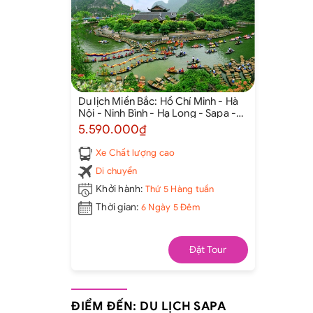
Du lịch Miền Bắc: Hồ Chí Minh - Hà
Nội - Ninh Bình - Hạ Long - Sapa -
Fansipan [6 Ngày 5 Đêm]
5.590.000₫
Xe Chất lượng cao
Di chuyển
Khởi hành:
Thứ 5 Hàng tuần
Thời gian:
6 Ngày 5 Đêm
Đặt Tour
ĐIỂM ĐẾN: DU LỊCH SAPA