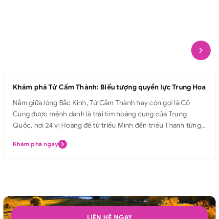
Khám phá Tử Cấm Thành: Biểu tượng quyền lực Trung Hoa
Nằm giữa lòng Bắc Kinh, Tử Cấm Thành hay còn gọi là Cố
Cung được mệnh danh là trái tim hoàng cung của Trung
Quốc, nơi 24 vị Hoàng đế từ triều Minh đến triều Thanh từng
sinh sống và trị vì. Với kiến trúc uy nghiêm, mái ngói vàng rực
Khám phá ngay
rỡ và các điện cung tráng lệ, Tử Cấm Thành không chỉ là biểu
tượng quyền lực tối cao của Hoàng đế, mà còn là di sản văn
hóa lâu đời, trường tồn theo thời gian, thu hút hàng triệu du
khách từ khắp nơi trên thế giới mỗi năm. Hãy cùng Avitour
khám phá Tử Cấm Thành và bước chân vào hành trình chiêm
ngưỡng vẻ đẹp tráng lệ, lắng nghe câu chuyện hoàng triều
huy hoàng ngay hôm nay! Tử Cấm Thành Tử Cấm Thành hay
LIÊN HỆ NGAY