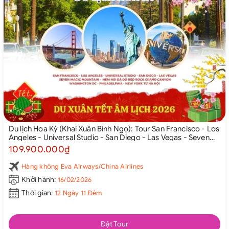
Du lịch Hoa Kỳ (Khai Xuân Bính Ngọ): Tour San Francisco - Los
Angeles - Universal Studio - San Diego - Las Vegas - Seven
Magic Mountain - Hẻm Núi Đá Đỏ Red Rock Grand Canyon -
109.900.000₫
Washington DC - Philadelphia - New York từ Hà Nội 2026
Hàng không Eva Airways/China Airlines
Khởi hành:
16/02/2026
Thời gian:
12 Ngày 11 Đêm
Đặt Tour