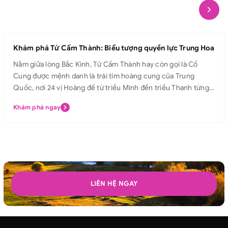
Khám phá Tử Cấm Thành: Biểu tượng quyền lực Trung Hoa
Nằm giữa lòng Bắc Kinh, Tử Cấm Thành hay còn gọi là Cố
Cung được mệnh danh là trái tim hoàng cung của Trung
Quốc, nơi 24 vị Hoàng đế từ triều Minh đến triều Thanh từng
sinh sống và trị vì. Với kiến trúc uy nghiêm, mái ngói vàng rực
Khám phá ngay
rỡ và các điện cung tráng lệ, Tử Cấm Thành không chỉ là biểu
tượng quyền lực tối cao của Hoàng đế, mà còn là di sản văn
hóa lâu đời, trường tồn theo thời gian, thu hút hàng triệu du
khách từ khắp nơi trên thế giới mỗi năm. Hãy cùng Avitour
khám phá Tử Cấm Thành và bước chân vào hành trình chiêm
ngưỡng vẻ đẹp tráng lệ, lắng nghe câu chuyện hoàng triều
huy hoàng ngay hôm nay! Tử Cấm Thành Tử Cấm Thành hay
LIÊN HỆ NGAY
còn được gọi là Cố Cung ở Bắc Kinh. Đây từng là nơi ở của vua
chúa, hoàng tộc trong thời phong kiến của Trung Quốc. Tử
Cấm Thành là cung điện của 24 triều vua từ giữa nhà Minh