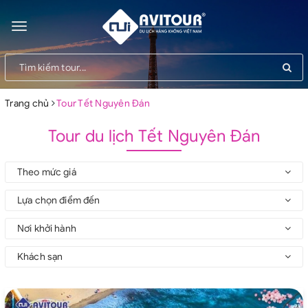
Toggle
navigation
Trang chủ
Tour Tết Nguyên Đán
Tour du lịch Tết Nguyên Đán
Theo mức giá
Lựa chọn điểm đến
Nơi khởi hành
Khách sạn