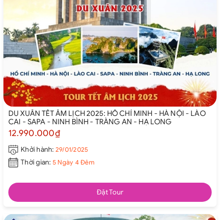
DU XUÂN TẾT ÂM LỊCH 2025: HỒ CHÍ MINH - HÀ NỘI - LÀO
CAI - SAPA - NINH BÌNH - TRÀNG AN - HẠ LONG
12.990.000₫
Khởi hành:
29/01/2025
Thời gian:
5 Ngày 4 Đêm
Đặt Tour