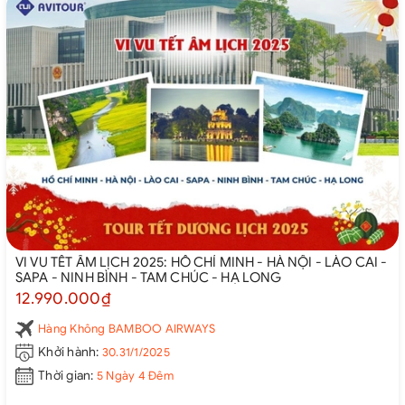
VI VU TẾT ÂM LỊCH 2025: HỒ CHÍ MINH - HÀ NỘI - LÀO CAI -
SAPA - NINH BÌNH - TAM CHÚC - HẠ LONG
12.990.000₫
Hàng Không BAMBOO AIRWAYS
Khởi hành:
30.31/1/2025
Thời gian:
5 Ngày 4 Đêm