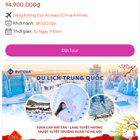
Hẻm Núi Đá Đỏ Red Rock Grand Canyon - Washington DC -
94.900.000₫
Philadelphia - New York từ Hà Nội 2026
Hàng không Eva Airways/China Airlines
Khởi hành:
18/02/2026
Thời gian:
10 Ngày 9 Đêm
Đặt Tour