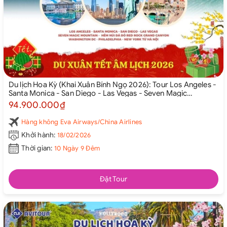
Du lịch Hoa Kỳ (Khai Xuân Bính Ngọ 2026): Tour Los Angeles -
Santa Monica - San Diego - Las Vegas - Seven Magic
Mountain - Hẻm Núi Đá Đỏ Red Rock Grand Canyon -
94.900.000₫
Washington DC - Philadelphia - New York từ Hà Nội 2026
Hàng không Eva Airways/China Airlines
Khởi hành:
18/02/2026
Thời gian:
10 Ngày 9 Đêm
Đặt Tour