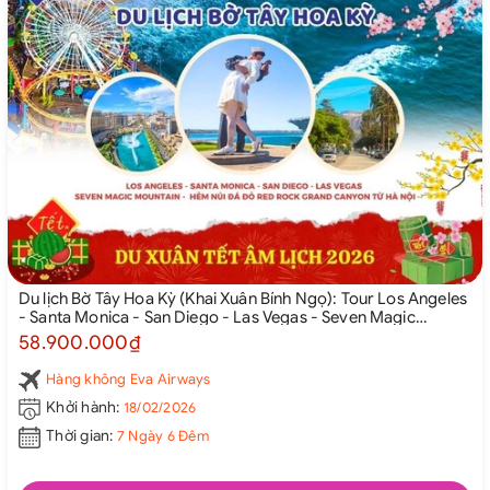
Du lịch Bờ Tây Hoa Kỳ (Khai Xuân Bính Ngọ): Tour Los Angeles
- Santa Monica - San Diego - Las Vegas - Seven Magic
Mountain - Hẻm Núi Đá Đỏ Red Rock Grand Canyon từ Hà
58.900.000₫
Nội 2026
Hàng không Eva Airways
Khởi hành:
18/02/2026
Thời gian:
7 Ngày 6 Đêm