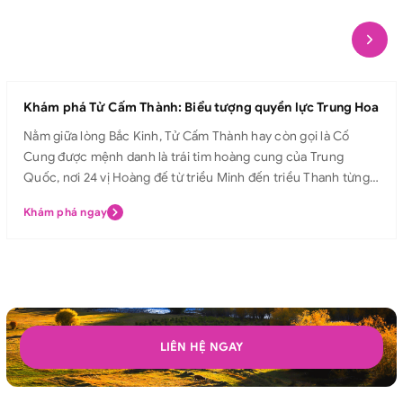
Khám phá Tử Cấm Thành: Biểu tượng quyền lực Trung Hoa
Nằm giữa lòng Bắc Kinh, Tử Cấm Thành hay còn gọi là Cố
Cung được mệnh danh là trái tim hoàng cung của Trung
Quốc, nơi 24 vị Hoàng đế từ triều Minh đến triều Thanh từng
sinh sống và trị vì. Với kiến trúc uy nghiêm, mái ngói vàng rực
Khám phá ngay
rỡ và các điện cung tráng lệ, Tử Cấm Thành không chỉ là biểu
tượng quyền lực tối cao của Hoàng đế, mà còn là di sản văn
hóa lâu đời, trường tồn theo thời gian, thu hút hàng triệu du
khách từ khắp nơi trên thế giới mỗi năm. Hãy cùng Avitour
khám phá Tử Cấm Thành và bước chân vào hành trình chiêm
ngưỡng vẻ đẹp tráng lệ, lắng nghe câu chuyện hoàng triều
huy hoàng ngay hôm nay! Tử Cấm Thành Tử Cấm Thành hay
LIÊN HỆ NGAY
còn được gọi là Cố Cung ở Bắc Kinh. Đây từng là nơi ở của vua
chúa, hoàng tộc trong thời phong kiến của Trung Quốc. Tử