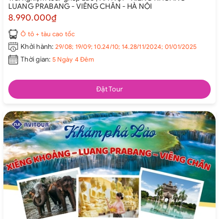
LUANG PRABANG - VIÊNG CHĂN - HÀ NỘI
8.990.000₫
Ô tô + tàu cao tốc
Khởi hành:
29/08; 19/09; 10.24/10; 14.28/11/2024; 01/01/2025
Thời gian:
5 Ngày 4 Đêm
Đặt Tour