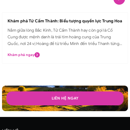
Khám phá Tử Cấm Thành: Biểu tượng quyền lực Trung Hoa
Nằm giữa lòng Bắc Kinh, Tử Cấm Thành hay còn gọi là Cố
Cung được mệnh danh là trái tim hoàng cung của Trung
Quốc, nơi 24 vị Hoàng đế từ triều Minh đến triều Thanh từng
sinh sống và trị vì. Với kiến trúc uy nghiêm, mái ngói vàng rực
Khám phá ngay
rỡ và các điện cung tráng lệ, Tử Cấm Thành không chỉ là biểu
tượng quyền lực tối cao của Hoàng đế, mà còn là di sản văn
hóa lâu đời, trường tồn theo thời gian, thu hút hàng triệu du
khách từ khắp nơi trên thế giới mỗi năm. Hãy cùng Avitour
khám phá Tử Cấm Thành và bước chân vào hành trình chiêm
ngưỡng vẻ đẹp tráng lệ, lắng nghe câu chuyện hoàng triều
huy hoàng ngay hôm nay! Tử Cấm Thành Tử Cấm Thành hay
LIÊN HỆ NGAY
còn được gọi là Cố Cung ở Bắc Kinh. Đây từng là nơi ở của vua
chúa, hoàng tộc trong thời phong kiến của Trung Quốc. Tử
Cấm Thành là cung điện của 24 triều vua từ giữa nhà Minh
đến cuối nhà Thanh. Cung điện của Tử Cấm Thành được khởi