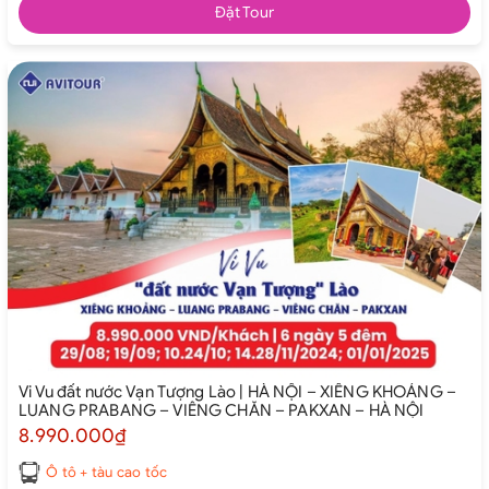
Đặt Tour
Vi Vu đất nước Vạn Tượng Lào | HÀ NỘI – XIÊNG KHOẢNG –
LUANG PRABANG – VIÊNG CHĂN – PAKXAN – HÀ NỘI
8.990.000₫
Ô tô + tàu cao tốc