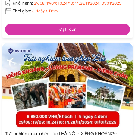
Khởi hành:
29/08; 19/09; 10.24/10; 14.28/11/2024; 01/01/2025
Thời gian:
6 Ngày 5 Đêm
Đặt Tour
Trải nghiệm tour ghép Lào | HÀ NỘI - XIÊNG KHOẢNG -