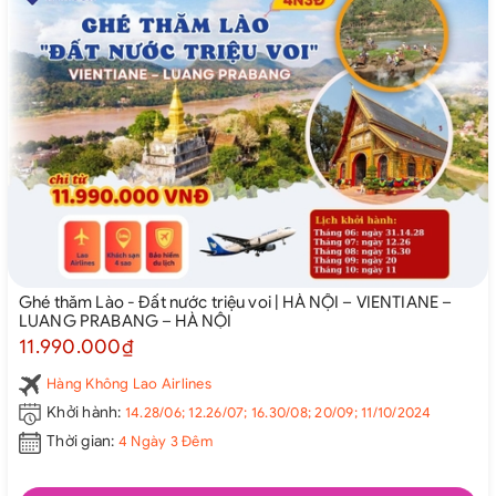
Ghé thăm Lào - Đất nước triệu voi | HÀ NỘI – VIENTIANE –
LUANG PRABANG – HÀ NỘI
11.990.000₫
Hàng Không Lao Airlines
Khởi hành:
14.28/06; 12.26/07; 16.30/08; 20/09; 11/10/2024
Thời gian:
4 Ngày 3 Đêm