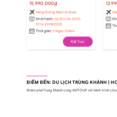
HỒNG NHAI ĐỘNG - CÔNG VIÊN
KHẨU 
15.990.000₫
12.9
GẤU TRÚC - TỊNH THỔ A BÁ - NGÕ
TRÚC-
RỘNG NGÕ HẸP- THÀNH ĐÔ -
TUYẾT
Hàng Không West Airlines
Ha
CỬU TRẠI CÂU
Khởi hành:
03.10.17.24.31/07;
Kh
07.14.21/08/2025
Th
Thời gian:
6 Ngày 5 Đêm
Đặt Tour
ĐIỂM ĐẾN: DU LỊCH TRÙNG KHÁNH | H
Khám phá Trùng Khánh cùng AVITOUR với hành trình cityw