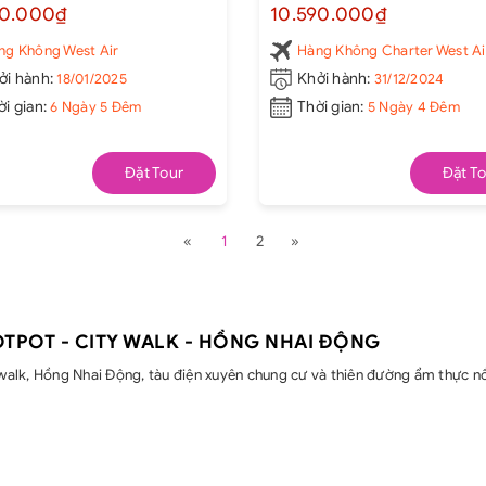
CỔ TRẤN - CÔNG VIÊN GẤU
TRƯỢT TUYẾT KIM PHẬT SƠN
90.000₫
10.590.000₫
 CỬU TRẠI CÂU - TRƯỢT
HỒNG NHAI ĐỘNG - TỪ KHÍ
 GIA CÔ SƠN
CỔ TRẤN
̀ng Không West Air
Hàng Không Charter West Ai
ởi hành:
18/01/2025
Khởi hành:
31/12/2024
ời gian:
6 Ngày 5 Đêm
Thời gian:
5 Ngày 4 Đêm
Đặt Tour
Đặt To
«
1
2
»
OTPOT - CITY WALK - HỒNG NHAI ĐỘNG
alk, Hồng Nhai Động, tàu điện xuyên chung cư và thiên đường ẩm thực nổ