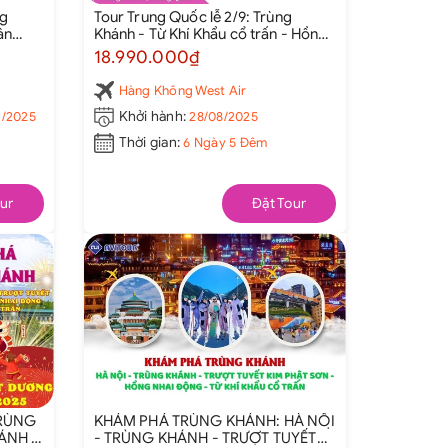
ng
Tour Trung Quốc lễ 2/9: Trùng
ân
Khánh - Từ Khí Khẩu cổ trấn - Hồng
tàu Lý
Nhai Động - Công viên gấu trúc -
18.990.000₫
Tịnh Thổ A Bá - Ngõ rộng ngõ hẹp -
Thành Đô - Cửu Trại Câu
Hàng Không West Air
11/2025
Khởi hành:
28/08/2025
Thời gian:
6 Ngày 5 Đêm
ur
Đặt Tour
TRÙNG
KHÁM PHÁ TRÙNG KHÁNH: HÀ NỘI
HÁNH -
- TRÙNG KHÁNH - TRƯỢT TUYẾT