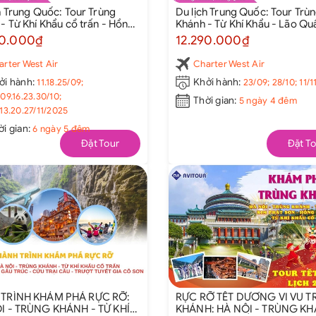
h Trung Quốc: Tour Trùng
Du lịch Trung Quốc: Tour Trù
- Từ Khí Khẩu cổ trấn - Hồng
Khánh - Từ Khí Khẩu - Lão Qu
ộng - Công viên gấu trúc -
Động - Hồng Nhai Động - Ga 
90.000₫
12.290.000₫
hổ A Bá - Ngõ rộng ngõ hẹp -
Tử Bá từ Hà Nội 2025
Đô - Cửu Trại Câu từ Hà Nội
arter West Air
Charter West Air
ởi hành:
11.18.25/09;
Khởi hành:
23/09; 28/10; 11/
09.16.23.30/10;
Thời gian:
5 ngày 4 đêm
13.20.27/11/2025
ời gian:
6 ngày 5 đêm
Đặt Tour
Đặt To
TRÌNH KHÁM PHÁ RỰC RỠ:
RỰC RỠ TẾT DƯƠNG VI VU 
I - TRÙNG KHÁNH - TỪ KHÍ
KHÁNH: HÀ NỘI - TRÙNG K