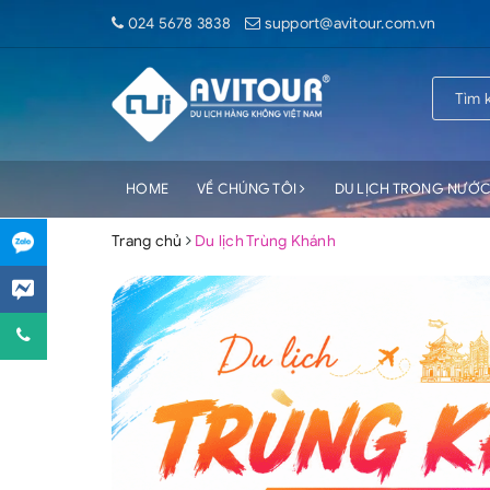
024 5678 3838
support@avitour.com.vn
HOME
VỀ CHÚNG TÔI
DU LỊCH TRONG NƯỚ
Trang chủ
Du lịch Trùng Khánh