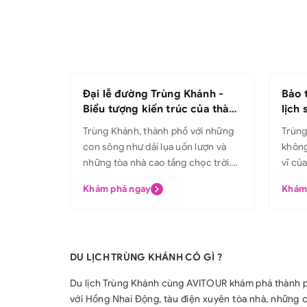
Đại lễ đường Trùng Khánh -
Bảo 
Biểu tượng kiến trúc của thành
lịch
phố sương mù
đến 
Trùng Khánh, thành phố với những
Trùng
con sông như dải lụa uốn lượn và
không
những tòa nhà cao tầng chọc trời.
vĩ củ
Nơi đây không chỉ nổi tiếng với ẩm
lưu gi
Khám phá ngay
Khám
thực phong phú mà còn sở hữu
vô gi
những công trình kiến trúc độc đáo.
cùng 
Nổi bật trong số đó Đại lễ đường
chuyệ
Trùng Khánh là một biểu tượng kiến
nhé. 
DU LỊCH TRÙNG KHÁNH CÓ GÌ ?
trúc tráng lệ không thể bỏ qua. Giới
Tam Hiệp Bảo tàng
thiệu về Đại lễ đường Trùng Khánh
tại t
Du lịch Trùng Khánh cùng AVITOUR khám phá thành p
Đại lễ đường Trùng Khánh bắt đầu
Được 
với Hồng Nhai Động, tàu điện xuyên tòa nhà, những c
xây dựng vào năm 1951 và hoàn
tàng 