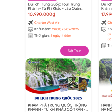
Du lịch Trung Quốc: Tour Trùng
Du lịc
Khánh - Từ Khí Khẩu - Lão Quân
Khánh 
Động - Hồng Nhai Động - Ga tàu Lý
Nhai Đ
10.990.000₫
17.9
Tử Bá 5N4Đ từ Hà Nội 2025
Tịnh T
Thành 
Charter West Air
Ch
2025
Khởi hành:
19/08; 23/09/2025
Kh
02.
Thời gian:
5 ngày 4 đêm
06.
Th
Đặt Tour
KHÁM PHÁ TRUNG QUỐC: TRÙNG
HÀNH 
KHÁNH - TỪ KHÍ KHẨU CỔ TRẤN -
HÀ NỘ