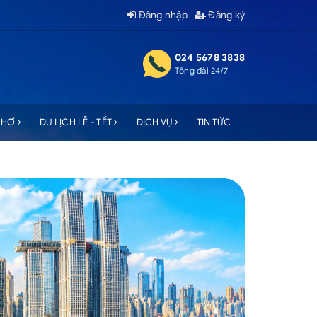
Đăng nhập
Đăng ký
024 5678 3838
Tổng đài 24/7
 CHỢ
DU LỊCH LỄ - TẾT
DỊCH VỤ
TIN TỨC