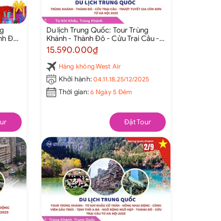
ng
Du lịch Trung Quốc: Tour Trùng
ành Đô
Khánh - Thành Đô - Cửu Trại Câu -
Gia
Trượt Tuyết Gia Côn Sơn từ Hà Nội
15.590.000₫
2025
Hàng không West Air
Khởi hành:
04.11.18.25/12/2025
Thời gian:
6 Ngày 5 Đêm
ur
Đặt Tour