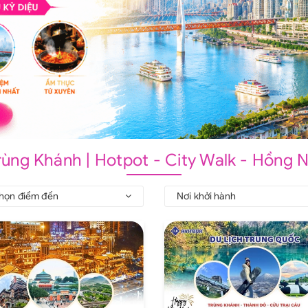
Trùng Khánh | Hotpot - City Walk - Hồng 
họn điểm đến
Nơi khởi hành