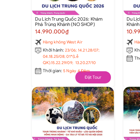
Du Lịch Trung Quốc 2026: Khám
Du Lịc
Phá Trùng Khánh (NO SHOP)
Khánh 
Raffle
14.990.000₫
10.9
- Hồng
Tắm K
Hàng không West Air
Hà
Khởi hành:
23/06; 14.21.28/07;
Kh
04.18.25/08; 01*(Lễ
Th
QK).15.22.29/09; 13.20.27/10
Thời gian:
5 Ngày 4 Đêm
Đặt Tour