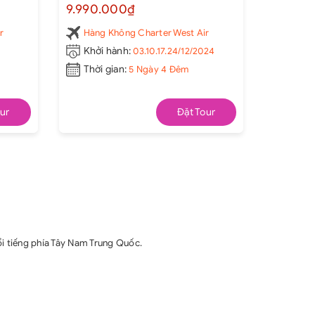
 -
KIM PHẬT SƠN - HỒNG NHAI
9.990.000₫
 KHẨU
ĐỘNG - TỪ KHÍ KHẨU CỔ TRẤN
r
Hàng Không Charter West Air
Khởi hành:
03.10.17.24/12/2024
Thời gian:
5 Ngày 4 Đêm
ur
Đặt Tour
i tiếng phía Tây Nam Trung Quốc.