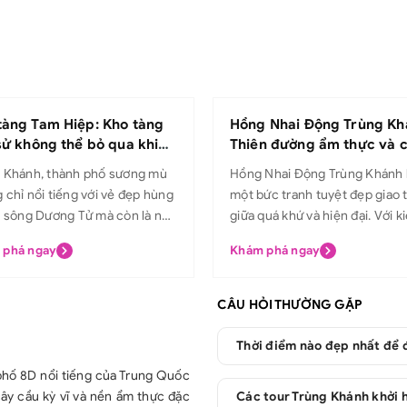
tàng Tam Hiệp: Kho tàng
Hồng Nhai Động Trùng Kh
 sử không thể bỏ qua khi
Thiên đường ẩm thực và 
Trùng Khánh
quan đẹp mắt
 Khánh, thành phố sương mù
Hồng Nhai Động Trùng Khánh 
 chỉ nổi tiếng với vẻ đẹp hùng
một bức tranh tuyệt đẹp giao 
a sông Dương Tử mà còn là nơi
giữa quá khứ và hiện đại. Với k
ữ những giá trị văn hóa lịch sử
trúc độc đáo và vẻ đẹp lung li
 phá ngay
Khám phá ngay
á tại bảo tàng Tam Hiệp. Hãy
đêm, Hồng Nhai Động đã trở t
Avitour khám phá những câu
một trong những điểm đến hấ
n ẩn sau công trình vĩ đại này
nhất khi du lịch Trùng Khánh.
CÂU HỎI THƯỜNG GẶP
Lịch sử hình thành bảo tàng
Avitour khám phá trọn vẹn vẻ 
 Tam Hiệp nằm
của địa danh này nhé! Hồng Nhai
Thời điểm nào đẹp nhất để 
ỉnh Trùng Khánh, Trung Quốc.
Động Trùng Khánh là viên ngọ
hố 8D nổi tiếng của Trung Quốc
thành lập vào năm 1951, bảo
mình giữa lòng đô thị Trùng Kh
ây cầu kỳ vĩ và nền ẩm thực đặc
Các tour Trùng Khánh khởi 
Tam Hiệp trước đây tên là bảo
một "siêu đô thị" của Trung Q