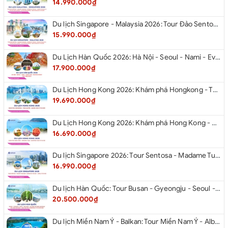
14.990.000₫
Du lịch Singapore - Malaysia 2026: Tour Đảo Sentosa - Madame Tussauds - Garden By The Bay - Thành cổ Malacca - Thủ đô Kuala Lumpur - Cao nguyên Genting - New Putrajaya từ Hà Nội
15.990.000₫
Du Lịch Hàn Quốc 2026: Hà Nội - Seoul - Nami - Everland - Painter Show - Thư Viện Sách
17.900.000₫
Du Lịch Hong Kong 2026: Khám phá Hongkong - Thâm Quyến - Quảng Châu từ Hà Nội
19.690.000₫
Du Lịch Hong Kong 2026: Khám phá Hong Kong - Dingding Tram - Shopping Tour từ Hà Nội
16.690.000₫
Du lịch Singapore 2026: Tour Sentosa - Madame Tussauds - Garden By The Bay - Jewel từ Hà Nội
16.990.000₫
Du lịch Hàn Quốc: Tour Busan - Gyeongju - Seoul - Đảo Nami - Tàu Điện Ven Biển Haeundae - Cầu Kính Oryukdo - Làng Văn Hóa Huinnyeoul từ Hà Nội 2026
20.500.000₫
Du lịch Miền Nam Ý - Balkan: Tour Miền Nam Ý - Albania - Montenegro - Croatia - Slovenia từ Hà Nội 2026