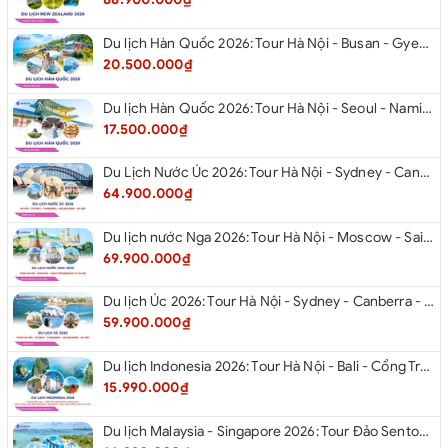
Du lịch Hàn Quốc 2026: Tour Hà Nội - Busan - Gyeongju - Seoul - Đảo Nami - Tàu Điện Ven Biển Haeundae - Cầu Kính Oryukdo - Làng Văn Hóa Huinnyeoul
20.500.000₫
Du lịch Hàn Quốc 2026: Tour Hà Nội - Seoul - Nami - Everland - Painter Show - Thư Viện Sách
17.500.000₫
Du Lịch Nước Úc 2026: Tour Hà Nội - Sydney - Canberra - Melbourne - Hà Nội
64.900.000₫
Du lịch nước Nga 2026: Tour Hà Nội - Moscow - Saint Petersburg từ Hà Nội
69.900.000₫
Du lịch Úc 2026: Tour Hà Nội - Sydney - Canberra - Melbourne - Hà Nội
59.900.000₫
Du lịch Indonesia 2026: Tour Hà Nội - Bali - Cổng Trời Lempuyang - Swings Bali - Ngắm hoàng hôn biển Jimbaran - Kelingking - Sống Lưng Khủng Long từ Hà Nội
15.990.000₫
Du lịch Malaysia - Singapore 2026: Tour Đảo Sentosa - Madame Tussause - Garden By The Bay - Thành Cổ Malacca - Thủ Đô Kualalumpur - Cao Nguyên Genting - New Putrajaya từ Hà Nội