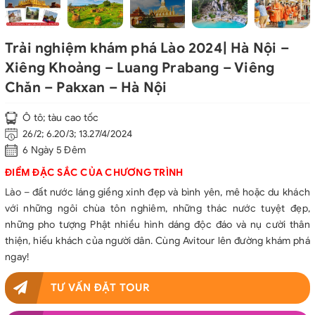
Trải nghiệm khám phá Lào 2024| Hà Nội –
Xiêng Khoảng – Luang Prabang – Viêng
Chăn – Pakxan – Hà Nội
Ô tô; tàu cao tốc
26/2; 6.20/3; 13.27/4/2024
6 Ngày 5 Đêm
ĐIỂM ĐẶC SẮC CỦA CHƯƠNG TRÌNH
Lào – đất nước láng giềng xinh đẹp và bình yên, mê hoặc du khách
với những ngôi chùa tôn nghiêm, những thác nước tuyệt đẹp,
những pho tượng Phật nhiều hình dáng độc đáo và nụ cười thân
thiện, hiếu khách của người dân. Cùng Avitour lên đường khám phá
ngay!
TƯ VẤN ĐẶT TOUR