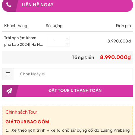
LIÊN HỆ NGAY
Khách hàng
Số lượng
Đơn giá
Trải nghiệm khám
8.990.000₫
phá Lào 2024| Hà Nội
– Xiêng Khoảng –
8.990.000₫
Tổng tiền
Luang Prabang –
Viêng Chăn – Pakxan
– Hà Nội
ĐẶT TOUR & THANH TOÁN
Chính sách Tour
GIÁ TOUR BAO GỒM
Xe theo lịch trình + xe 16 chỗ sử dụng cố đô Luang Prabang