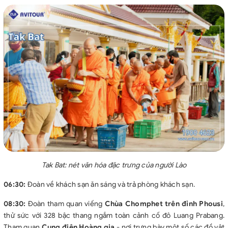
Tak Bat: nét văn hóa đặc trưng của người Lào
06:30:
Đoàn về khách sạn ăn sáng và trả phòng khách sạn.
08:30:
Đoàn tham quan viếng
Chùa Chomphet trên đỉnh Phousi
,
thử sức với 328 bậc thang ngắm toàn cảnh cố đô Luang Prabang.
Tham quan
Cung điện Hoàng gia
- nơi trưng bày một số các đồ vật