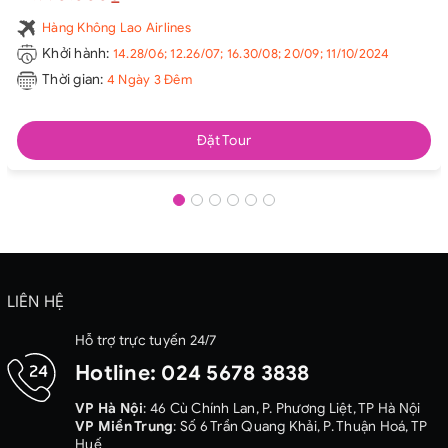
Hàng Không Lao Airlines
Khởi hành:
14.28/06; 12.26/07; 16.30/08; 20/09; 11/10/2024
Thời gian:
4 Ngày 3 Đêm
Đặt Tour
LIÊN HỆ
Hỗ trợ trực tuyến 24/7
Hotline:
024 5678 3838
VP Hà Nội
: 46 Cù Chính Lan, P. Phương Liệt, TP Hà Nội
VP Miền Trung
: Số 6 Trần Quang Khải, P. Thuận Hoá, TP
Huế