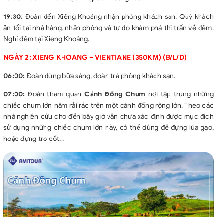
CHÍNH SÁCH TRẺ EM:
Trẻ em dưới 2 tuổi: Miễn Phí.
19:30:
Đoàn đến Xiêng Khoảng nhận phòng khách sạn. Quý khách
Trẻ em từ 03 – 07 tuổi: 50% của giá (ko có giường + có phiếu
ăn tối tại nhà hàng, nhận phòng và tự do khám phá thị trấn về đêm.
ăn sáng coupon tại ks)
Nghỉ đêm tại Xieng Khoảng.
Trẻ em từ 08 – 11 tuổi: 75% của giá (có giường + có phiếu ăn
NGÀY 2: XIENG KHOANG – VIENTIANE (350KM) (B/L/D)
sáng coupon tại ks)
Trẻ em trên 12 tuổi: 100% giá tour
06:00:
Đoàn dùng bữa sáng, đoàn trả phòng khách sạn.
YÊU CẦU:
07:00:
Đoàn tham quan
Cánh Đồng Chum
nơi tập trung những
Hộ chiếu còn thời hạn trên 06 tháng (Tính từ ngày khởi hành)
chiếc chum lớn nằm rải rác trên một cánh đồng rộng lớn. Theo các
Khách hàng đặt tour trước từ 15 ngày. Khi đặt tour vui lòng
nhà nghiên cứu cho đến bây giờ vẫn chưa xác định được mục đích
cung cấp số điện thoại, tên khách, số hộ chiếu để tiến hành các
sử dụng những chiếc chum lớn này, có thể dùng để đựng lúa gạo,
thủ tục bảo hiểm du lịch.
hoặc đựng tro cốt...