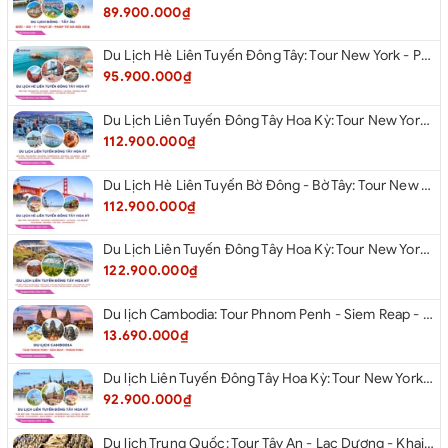
89.900.000₫
Du Lịch Hè Liên Tuyến Đông Tây: Tour New York - Philadelphia - Delaware - Washington Dc - Las Vegas - Red Rock Canyon - Little Saigon - Santa Monica - Los Angeles - San Diego Từ Hà Nội 2026
95.900.000₫
Du Lịch Liên Tuyến Đông Tây Hoa Kỳ: Tour New York - Philadelphia - Delaware - Washington Dc - San Diego - Los Angeles - Las Vegas - Antelope Canyon (Hẻm Núi Linh Dương) - Horseshoe Bend - Monument - Page - Phoenix Từ Hà Nội 2026
112.900.000₫
Du Lịch Hè Liên Tuyến Bờ Đông - Bờ Tây: Tour New York - Philadelphia - Delaware - Washington Dc - Las Vegas - Los Angeles - Hollywood - San Diego - San Jose - San Francisco - Từ Hà Nội 2026
112.900.000₫
Du Lịch Liên Tuyến Đông Tây Hoa Kỳ: Tour New York - Boston - New Hampshire - Artist’s Bluff - Echo Lake Kancamagus Highway - White Mountains - Albany - Buffalo - Niagara Falls Corning - Washington Dc - Las Vegas - Red Rock Canyon - Los Angeles - San Diego Từ Hà Nội 2026
122.900.000₫
Du lịch Cambodia: Tour Phnom Penh - Siem Reap - Phnom Penh
13.690.000₫
Du lịch Liên Tuyến Đông Tây Hoa Kỳ: Tour New York - Philadelphia - Delaware - Washington D.C - Las Vegas - Red rock Canyon - Little Saigon - Santa Monica - Los Angeles - San Diego từ Hà Nội 2026
92.900.000₫
Du lịch Trung Quốc: Tour Tây An - Lạc Dương - Khai Phong từ Hà Nội 2026