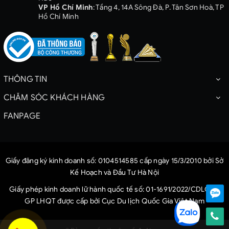
VP Hồ Chí Minh
: Tầng 4, 14A Sông Đà, P. Tân Sơn Hoà, TP
Hồ Chí Minh
THÔNG TIN
CHĂM SÓC KHÁCH HÀNG
FANPAGE
Giấy đăng ký kinh doanh số: 0104514585 cấp ngày 15/3/2010 bởi Sở
Kế Hoạch và Đầu Tư Hà Nội
Giấy phép kinh doanh lữ hành quốc tế số: 01-1691/2022/CDLQG-
GP LHQT được cấp bởi Cục Du lịch Quốc Gia Việt Nam