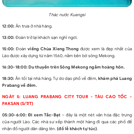
Thác nước Kuangsi
12:00:
Ăn trưa ở nhà hàng.
13:00:
Đoàn trở lại khách sạn nghỉ ngơi.
15:00:
Đoàn
viếng Chùa Xieng Thong
được xem là đẹp nhất của
Lào được xây dựng từ năm 1560, nằm bên bờ sông Mekong.
16:30-18:00:
Du thuyền trên Sông Mekong ngắm hoàng hôn.
18:30:
Ăn tối tại nhà hàng. Tự do dạo phố về đêm,
khám phá Luang
Prabang về đêm.
NGÀY 5: LUANG PRABANG CITY TOUR - TÀU CAO TỐC -
PAKSAN (S/T/T)
05:30-6:00:
Đi xem Tắc-Bạt
– đây là một nét văn hóa đặc trưng
của người Lào. Các nhà sư xếp thành một hàng đi qua các phố để
nhận đồ người dân dâng lên.
(đồ lễ khách tự túc)
.