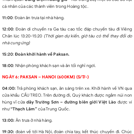
cá nhân của các thành viên trong Hoàng tộc.
11:00
: Đoàn ăn trưa tại nhà hàng.
12:00
: Đoàn di chuyển ra Ga tàu cao tốc đáp chuyến tàu đi Viêng
Chăn lúc 13:20-15:20
(Thời gian dự kiến, giờ tàu có thể thay đổi do
nhà cung ứng)
15:20
:
Đoàn khởi hành về Paksan.
18:00
: Nhận phòng khách sạn và ăn tối nghỉ ngơi.
NGÀY 6: PAKSAN – HANOI (600KM) (S/T/-)
04:00:
Trả phòng khách sạn, ăn sáng trên xe. Khởi hành về VN qua
cửa khẩu CẦU TREO. Trên đường đi, Quý khách được ngắm núi non
hùng vĩ cửa
dãy Trường Sơn – đường biên giới Việt Lào
được ví
như
“Thạch Lâm”
của Trung Quốc.
13:00:
Ăn trưa ở nhà hàng.
19:30:
đoàn về tới Hà Nội, đoàn chia tay, kết thúc chuyến đi. Chúc