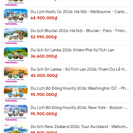
Du Lịch Nước Úc 2026: Hà Nội - Melbourne - Canberra - Sydney - Hà Nội
64.900.000₫
Du lịch Bhutan 2026: Hà Nội - Bhutan - Paro - Thimphu - Punakha
52.990.000₫
Du lịch Sri Lanka 2026: Khám Phá Xứ Tích Lan
36.600.000₫
Du lịch Sri Lanka - Xứ Tích Lan 2026: Tham Dự Lễ Hội Rước Xá Lợi Răng Phật
45.000.000₫
Du Lịch Bờ Đông Hoa Kỳ 2026: Washington DC - Philadelphia - New York - Boston - New Hampshire White Mountains - Albany - Niagara Falls - Buffalo - Corning - New York
95.900.000₫
Du Lịch Bờ Đông Hoa Kỳ 2026: New York - Boston - New Hampshire - Artist’s Bluff - Echo Lake Kancamagus Highway - White Mountains - Albany - Buffalo Niagara Falls - Corning - Washington DC
95.900.000₫
Du lịch New Zealand 2026: Tour Auckland - Waitomo - Taupo - Rotorua - Matamata - Hamilton
88.900.000₫