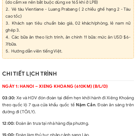
(do cấm xe nên bắt buộc dùng xe 16S khi ở LPB)
Vé tàu Vientiane - Luang Prabang ( 2 chiều ghế hạng 2 - Tàu
cao tốc)
Khách sạn tiêu chuẩn báo giá, 02 khách/phòng, lẻ nam nữ
ghép 3.
Các bữa ăn theo lịch trình, ăn chính 11 bữa: mức ăn USD $6-
7/bữa.
Hướng dẫn viên tiếng Việt.
Nước uống: 2 chai 330ml/pax/ngày.
Lệ phí cửa khẩu Việt - Lào (2 chiều).
Vé vào cửa các điểm du lịch 1 lần.
CHI TIẾT LỊCH TRÌNH
Bảo hiểm du lịch tối đa: 10,000 USD/vụ
GIÁ KHÔNG BAO GỒM:
NGÀY 1: HANOI – XIENG KHOANG (610KM) (B/L/D)
Vé máy bay
03:30:
Xe và HDV đón đoàn tại điểm hẹn khởi hành đi Xiêng Khoảng
Hóa đơn 0% Thuế (với tour nước ngoài).
theo quốc lộ 7 qua cửa khẩu quốc tế
Nậm Cắn
. Đoàn ăn sáng trên
Thị thực tái nhập đối với Việt Kiều và khách quốc tế.
đường đi (TÔ/LY).
Chi phí cá nhân: điện thoại, đồ uống, giặt là...
Tip cho HDV & lái xe (3 USD/ ngày/ khách- Bắt buộc theo
12:00:
Đoàn ăn trưa tại nhà hàng địa phương.
thông lệ du lịch quốc tế)
15:00:
Đoàn làm thủ tục nhập cảnh sang Lào.