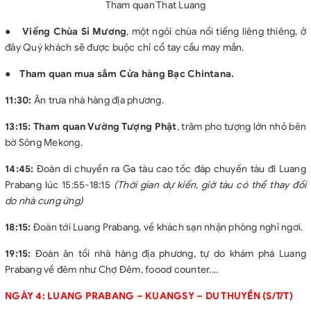
Tham quan That Luang
●
Viếng Chùa Sỉ Mương
, một ngôi chùa nổi tiếng liêng thiêng, ở
đây Quý khách sẽ được buộc chỉ cổ tay cầu may mắn.
●
Tham quan mua sắm Cửa hàng Bạc Chintana.
11:30:
Ăn trưa nhà hàng địa phương.
13:15:
Tham quan Vường Tượng Phật
, trăm pho tượng lớn nhỏ bên
bờ Sông Mekong.
14:45:
Đoàn di chuyển ra Ga tàu cao tốc đáp chuyến tàu đi Luang
Prabang lúc 15:55-18:15
(Thời gian dự kiến, giờ tàu có thể thay đổi
do nhà cung ứng)
18:15:
Đoàn tới Luang Prabang, về khách sạn nhận phòng nghỉ ngơi.
19:15:
Đoàn ăn tối nhà hàng địa phương, tự do khám phá Luang
Prabang về đêm như Chợ Đêm, foood counter....
NGÀY 4: LUANG PRABANG – KUANGSY – DU THUYỀN (S/T/T)