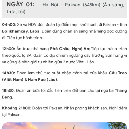
NGÀY 01:
Hà Nội - Paksan (645km) (Ăn sáng,
trưa, tối)
04h00
: Xe và HDV đón đoàn tại điểm hẹn khởi hành đi Paksan - tỉnh
Bolikhamxay, Laos.
Đoàn dừng chân ăn sáng nhà hàng dọc đường
đi. Tiếp tục hành trình.
12h00:
Ăn trưa nhà hàng
Phố Châu, Nghệ An
; Tiếp tục hành trình
theo quốc lộ 8A, đoàn có dịp chiêm ngưỡng dãy Trường Sơn hùng vĩ
và cũng là biên giới tự nhiên giữa 2 nước Việt - Lào.
14h30:
Đoàn làm thủ tục xuất nhập cảnh tại cửa khẩu
Cầu Treo
(Việt Nam) & Nam Pao (Lào).
18h30:
Đoàn ăn bữa tối đầu tiên trên đất bạn Lào tại ngã ba
Thang
Beng
.
Khoảng 21h00
: Đoàn tới Paksan. Nhận phòng khách sạn. Nghỉ đêm
tại Paksan.