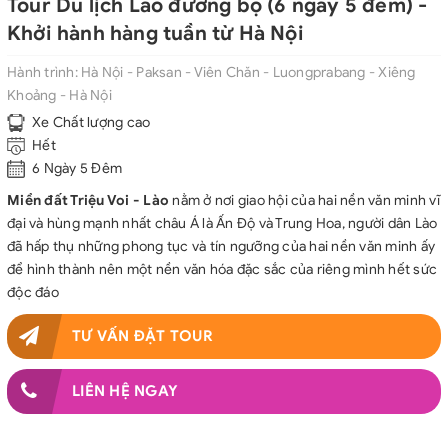
Tour Du lịch Lào đường bộ (6 ngày 5 đêm) -
Khởi hành hàng tuần từ Hà Nội
Hành trình:
Hà Nội - Paksan - Viên Chăn - Luongprabang - Xiêng
Khoảng - Hà Nội
Xe Chất lượng cao
Hết
6 Ngày 5 Đêm
Miền đất Triệu Voi - Lào
nằm ở nơi giao hội của hai nền văn minh vĩ
đại và hùng mạnh nhất châu Á là Ấn Độ và Trung Hoa, người dân Lào
đã hấp thụ những phong tục và tín ngưỡng của hai nền văn minh ấy
để hình thành nên một nền văn hóa đặc sắc của riêng mình hết sức
độc đáo
TƯ VẤN ĐẶT TOUR
LIÊN HỆ NGAY