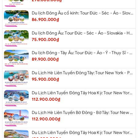
Du lịch Đông Âu cổ kính: Tour Đức - Séc - Áo - Slovakia - Hungary - Ba Lan từ Hà Nội 2026
86.900.000₫
Du lịch Đông Âu: Tour Đức - Séc - Áo - Slovakia - Hungary từ Hà Nội 2026
75.900.000₫
Du lịch Đông - Tây Âu: Tour Đức - Áo - Ý - Thụy Sĩ - Pháp từ Hà Nội 2026
89.900.000₫
Du Lịch Hè Liên Tuyến Đông Tây: Tour New York - Philadelphia - Delaware - Washington Dc - Las Vegas - Red Rock Canyon - Little Saigon - Santa Monica - Los Angeles - San Diego Từ Hà Nội 2026
95.900.000₫
Du Lịch Liên Tuyến Đông Tây Hoa Kỳ: Tour New York - Philadelphia - Delaware - Washington Dc - San Diego - Los Angeles - Las Vegas - Antelope Canyon (Hẻm Núi Linh Dương) - Horseshoe Bend - Monument - Page - Phoenix Từ Hà Nội 2026
112.900.000₫
Du Lịch Hè Liên Tuyến Bờ Đông - Bờ Tây: Tour New York - Philadelphia - Delaware - Washington Dc - Las Vegas - Los Angeles - Hollywood - San Diego - San Jose - San Francisco - Từ Hà Nội 2026
112.900.000₫
Du Lịch Liên Tuyến Đông Tây Hoa Kỳ: Tour New York - Boston - New Hampshire - Artist’s Bluff - Echo Lake Kancamagus Highway - White Mountains - Albany - Buffalo - Niagara Falls Corning - Washington Dc - Las Vegas - Red Rock Canyon - Los Angeles - San Diego Từ Hà Nội 2026