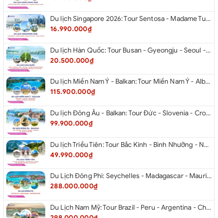
Du lịch Singapore 2026: Tour Sentosa - Madame Tussauds - Garden By The Bay - Jewel từ Hà Nội
16.990.000₫
Du lịch Hàn Quốc: Tour Busan - Gyeongju - Seoul - Đảo Nami - Tàu Điện Ven Biển Haeundae - Cầu Kính Oryukdo - Làng Văn Hóa Huinnyeoul từ Hà Nội 2026
20.500.000₫
Du lịch Miền Nam Ý - Balkan: Tour Miền Nam Ý - Albania - Montenegro - Croatia - Slovenia từ Hà Nội 2026
115.900.000₫
Du lịch Đông Âu - Balkan: Tour Đức - Slovenia - Croatia - Hungary - Slovakia - Áo - Séc từ Hà Nội 2026
99.900.000₫
Du lịch Triều Tiên: Tour Bắc Kinh - Bình Nhưỡng - Núi Myohyang - Kaesong - Bàn Môn Điếm - Đan Đông từ Hà Nội 2026
49.990.000₫
Du Lịch Đông Phi: Seychelles - Madagascar - Mauritius 2026
288.000.000₫
Du Lịch Nam Mỹ: Tour Brazil - Peru - Argentina - Chile 2026
298.000.000₫