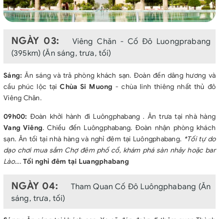
NGÀY 03:
Viêng Chăn - Cố Đô Luongprabang
(395km) (Ăn sáng, trưa, tối)
Sáng:
Ăn sáng và trả phòng khách sạn. Đoàn đến dâng hương và
cầu phúc lộc tại
Chùa Si Muong
- chùa linh thiêng nhất thủ đô
Viêng Chăn.
09h00:
Đoàn khởi hành đi Luôngphabang . Ăn trưa tại nhà hàng
Vang Viêng
. Chiều đến Luôngphabang. Đoàn nhận phòng khách
sạn. Ăn tối tại nhà hàng và nghỉ đêm tại Luôngphabang.
*Tối tự do
dạo chơi mua sắm Chợ đêm phố cổ, khám phá sàn nhảy hoặc bar
Lào….
Tối nghỉ đêm tại Luangphabang
NGÀY 04:
Tham Quan Cố Đô Luôngphabang (Ăn
sáng, trưa, tối)