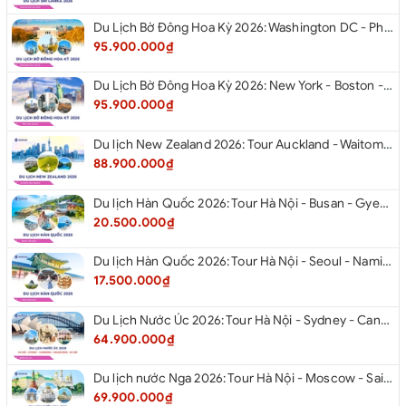
Du Lịch Bờ Đông Hoa Kỳ 2026: Washington DC - Philadelphia - New York - Boston - New Hampshire White Mountains - Albany - Niagara Falls - Buffalo - Corning - New York
95.900.000₫
Du Lịch Bờ Đông Hoa Kỳ 2026: New York - Boston - New Hampshire - Artist’s Bluff - Echo Lake Kancamagus Highway - White Mountains - Albany - Buffalo Niagara Falls - Corning - Washington DC
95.900.000₫
Du lịch New Zealand 2026: Tour Auckland - Waitomo - Taupo - Rotorua - Matamata - Hamilton
88.900.000₫
Du lịch Hàn Quốc 2026: Tour Hà Nội - Busan - Gyeongju - Seoul - Đảo Nami - Tàu Điện Ven Biển Haeundae - Cầu Kính Oryukdo - Làng Văn Hóa Huinnyeoul
20.500.000₫
Du lịch Hàn Quốc 2026: Tour Hà Nội - Seoul - Nami - Everland - Painter Show - Thư Viện Sách
17.500.000₫
Du Lịch Nước Úc 2026: Tour Hà Nội - Sydney - Canberra - Melbourne - Hà Nội
64.900.000₫
Du lịch nước Nga 2026: Tour Hà Nội - Moscow - Saint Petersburg từ Hà Nội
69.900.000₫