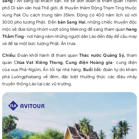
Sáng :
Ăn sáng tại khách sạn. Xe sẽ đón đoàn đi thăm quan Thành
phố Di sản văn hoá Thế giới, đi thuyền thăm Động Tham Ting thuộc
vùng Pak Ou cách trung tâm 35km. Động có 400 năm lịch sử với
3000 pho tượng Phật. Đến
bản Sang Hai
, những chiếc thuyền độc
mộc sẽ đưa từng nhóm vượt sông Mekong để sang tham quan
hang
Thẳm Tìng
- nơi hàng năm những người dân Lào đến đây để cầu may
và để lại một bức tượng Phật. Ăn trưa.
Chiều:
Đoàn khởi hành đi tham quan
Thác nước Quảng Sý,
tham
quan C
hùa Vat Xiêng Thong
,
Cung điện Hoàng gia
- cung điện
của vua Phả-Ngừm, Ăn tối tại nhà hàng.
Buổi tối:
đoàn tự do khám
phá Luôngphabang về đêm, đặc biệt thưởng thức các điệu nhảy
truyền thống Lào tại các vũ trường.