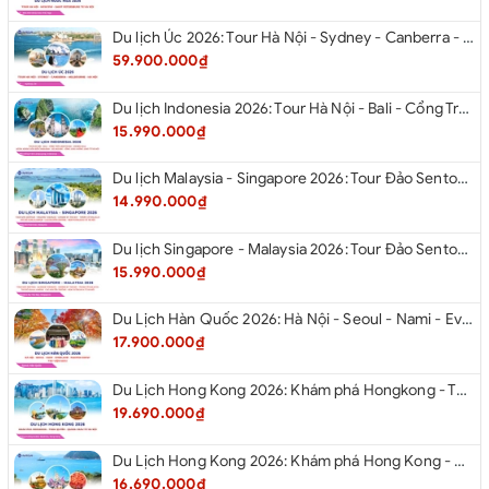
Du lịch Úc 2026: Tour Hà Nội - Sydney - Canberra - Melbourne - Hà Nội
59.900.000₫
Du lịch Indonesia 2026: Tour Hà Nội - Bali - Cổng Trời Lempuyang - Swings Bali - Ngắm hoàng hôn biển Jimbaran - Kelingking - Sống Lưng Khủng Long từ Hà Nội
15.990.000₫
Du lịch Malaysia - Singapore 2026: Tour Đảo Sentosa - Madame Tussause - Garden By The Bay - Thành Cổ Malacca - Thủ Đô Kualalumpur - Cao Nguyên Genting - New Putrajaya từ Hà Nội
14.990.000₫
Du lịch Singapore - Malaysia 2026: Tour Đảo Sentosa - Madame Tussauds - Garden By The Bay - Thành cổ Malacca - Thủ đô Kuala Lumpur - Cao nguyên Genting - New Putrajaya từ Hà Nội
15.990.000₫
Du Lịch Hàn Quốc 2026: Hà Nội - Seoul - Nami - Everland - Painter Show - Thư Viện Sách
17.900.000₫
Du Lịch Hong Kong 2026: Khám phá Hongkong - Thâm Quyến - Quảng Châu từ Hà Nội
19.690.000₫
Du Lịch Hong Kong 2026: Khám phá Hong Kong - Dingding Tram - Shopping Tour từ Hà Nội
16.690.000₫