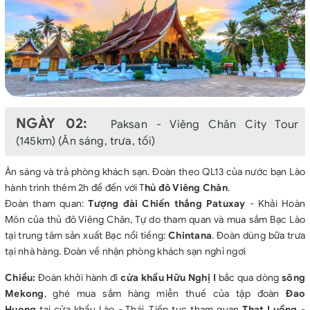
NGÀY 02:
Paksan - Viêng Chăn City Tour
(145km) (Ăn sáng, trưa, tối)
Ăn sáng và trả phòng khách sạn. Đoàn theo QL13 của nước bạn Lào
hành trình thêm 2h để đến với T
hủ đô Viêng Chăn
.
Đoàn tham quan:
Tượng đài Chiến thắng Patuxay
- Khải Hoàn
Môn của thủ đô Viêng Chăn, Tự do tham quan và mua sắm Bạc Lào
tại trung tâm sản xuất Bạc nổi tiếng:
Chintana
. Đoàn dùng bữa trưa
tại nhà hàng. Đoàn về nhận phòng khách sạn nghỉ ngơi
Chiều:
Đoàn khởi hành đi
cửa khẩu Hữu Nghị I
bắc qua dòng
sông
Mekong
, ghé mua sắm hàng miễn thuế của tập đoàn
Đao
Huong
tại cửa khẩu Lào - Thái. Tiếp tục tham quan
Thạt Luổng
-