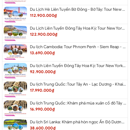
Du Lịch Hè Liên Tuyến Bờ Đông - Bờ Tây: Tour New York - Philadelphia - Delaware - Washington Dc - Las Vegas - Los Angeles - Hollywood - San Diego - San Jose - San Francisco - Từ Hà Nội 2026
112.900.000₫
Du Lịch Liên Tuyến Đông Tây Hoa Kỳ: Tour New York - Boston - New Hampshire - Artist’s Bluff - Echo Lake Kancamagus Highway - White Mountains - Albany - Buffalo - Niagara Falls Corning - Washington Dc - Las Vegas - Red Rock Canyon - Los Angeles - San Diego Từ Hà Nội 2026
122.900.000₫
Du lịch Cambodia: Tour Phnom Penh - Siem Reap - Phnom Penh
13.690.000₫
Du lịch Liên Tuyến Đông Tây Hoa Kỳ: Tour New York - Philadelphia - Delaware - Washington D.C - Las Vegas - Red rock Canyon - Little Saigon - Santa Monica - Los Angeles - San Diego từ Hà Nội 2026
92.900.000₫
Du lịch Trung Quốc: Tour Tây An - Lạc Dương - Khai Phong từ Hà Nội 2026
17.990.000₫
Du lịch Trung Quốc: Khám phá mùa xuân cố đô Tây An từ Hà Nội 2026
16.990.000₫
Du lịch Sri Lanka: Khám phá hòn ngọc Ấn Độ Dương 2026
38.600.000₫