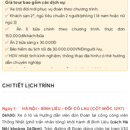
Giá tour bao gồm các dịch vụ:
✅ Xe ôtô đời mới phục vụ đoàn theo chương trình.
✅ Khách sạn 2*, ngủ tiêu chuẩn 2 người/phòng ( lẻ nam hoặc nữ
ngủ 3)
✅ Ăn 5 bữa chính theo chương trình, thực đơn
150.000đ/khách/bữa
✅ Ăn 2 bữa sáng x 30.000Đ
✅ Bảo hiểm du lịch tối đa 30.000.000VNĐ/người /vụ.
✅HDV nhiệt tình kinh nghiệm, thông thạo địa hình,có thẻ hướng
dẫn chuyên nghiệp
✅ Nước uống phục vụ trên xe, mỗi ngày 01 chai 500ml
Giá tour không bao gồm các dịch vụ:
CHI TIẾT LỊCH TRÌNH
❌ Chi phí cá nhân, đồ uống trong các bữa ăn và các chi phí khác,
phụ thu phòng đơn…
❌ Thuế VAT 8%, Tiền típ cho lái xe và hướng dẫn viên:
Ngày 1: HÀ NỘI - BÌNH LIÊU - ĐỒI CỎ LAU (CỘT MỐC 1297)
Tiêu chuẩn áp dụng với trẻ em:
06h30:
Xe ô tô và Hướng dẫn viên đón Đoàn tại cổng công viên
❌ Trẻ em từ 1- 4 tuổi miễn phí (bố mẹ tự lo mọi chi phí cho trẻ,
Thống Nhất (phố trần nhân tông) khởi hành đi Bình Liêu
(cách Hà
không chiếm chỗ trên xe). 02 người lớn chỉ được kèm theo 01
Nội khoảng 260km)
. Trên đường đi Đoàn dừng chân tại trạm V52
trẻ miễn phí, từ trẻ thứ 2 tính 75% giá tour (tiêu chuẩn như trẻ