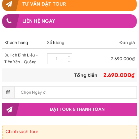
TƯ VẤN ĐẶT TOUR
LIÊN HỆ NGAY
Khách hàng
Số lượng
Đơn giá
Du lịch Bình Liêu -
2.690.000₫
Tiên Yên - Quảng
Ninh [3 Ngày 2 Đêm]
2.690.000₫
Tổng tiền
- Khởi hành thứ 6
hàng tuần
ĐẶT TOUR & THANH TOÁN
Chính sách Tour