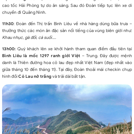
cao tốc Hải Phòng tự do ăn sáng. Sau đó Đoàn tiếp tục lên xe di
em tính phí).
chuyển đi Quảng Ninh.
❌ Trẻ em từ 5-9 tuổi tính 65% giá tour (ăn suất riêng, chỗ ngồi
trên xe riêng nhưng phải ngủ chung giường với bố mẹ).
11h30
: Đoàn đến Thị trấn Bình Liêu về nhà hàng dùng bữa trưa –
❌Trẻ em từ 10 tuổi trở lên tính như người lớn
thưởng thức các món ăn đặc sản nổi tiếng của vùng biên giới như:
Khau nhục, gà đồi, cá suối….
13h00:
Quý khách lên xe khởi hành tham quan điểm đầu tiên tại
Bình Liêu là mốc 1297 ranh giới Việt
– Trung. Đây được mệnh
danh là Thiên đường hoa cỏ lau đẹp nhất Việt Nam (đẹp nhất vào
giữa tháng 10 đến tháng 11). Tại đây, Đoàn thoải mái checkin chụp
hình đồi
Cỏ Lau nở trắng
và trải dài bất tận.