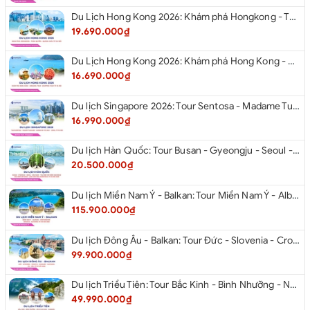
Du Lịch Hong Kong 2026: Khám phá Hongkong - Thâm Quyến - Quảng Châu từ Hà Nội
19.690.000₫
Du Lịch Hong Kong 2026: Khám phá Hong Kong - Dingding Tram - Shopping Tour từ Hà Nội
16.690.000₫
Du lịch Singapore 2026: Tour Sentosa - Madame Tussauds - Garden By The Bay - Jewel từ Hà Nội
16.990.000₫
Du lịch Hàn Quốc: Tour Busan - Gyeongju - Seoul - Đảo Nami - Tàu Điện Ven Biển Haeundae - Cầu Kính Oryukdo - Làng Văn Hóa Huinnyeoul từ Hà Nội 2026
20.500.000₫
Du lịch Miền Nam Ý - Balkan: Tour Miền Nam Ý - Albania - Montenegro - Croatia - Slovenia từ Hà Nội 2026
115.900.000₫
Du lịch Đông Âu - Balkan: Tour Đức - Slovenia - Croatia - Hungary - Slovakia - Áo - Séc từ Hà Nội 2026
99.900.000₫
Du lịch Triều Tiên: Tour Bắc Kinh - Bình Nhưỡng - Núi Myohyang - Kaesong - Bàn Môn Điếm - Đan Đông từ Hà Nội 2026
49.990.000₫