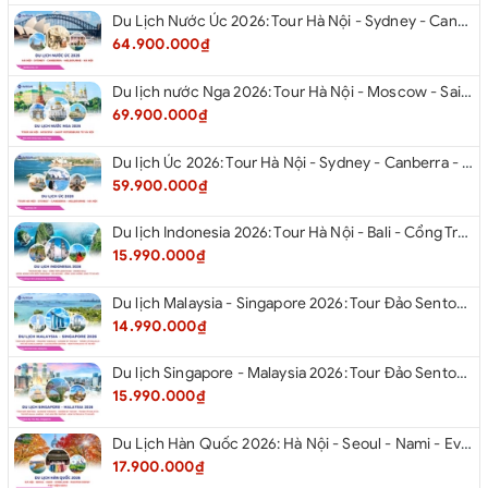
Du Lịch Nước Úc 2026: Tour Hà Nội - Sydney - Canberra - Melbourne - Hà Nội
64.900.000₫
Du lịch nước Nga 2026: Tour Hà Nội - Moscow - Saint Petersburg từ Hà Nội
69.900.000₫
Du lịch Úc 2026: Tour Hà Nội - Sydney - Canberra - Melbourne - Hà Nội
59.900.000₫
Du lịch Indonesia 2026: Tour Hà Nội - Bali - Cổng Trời Lempuyang - Swings Bali - Ngắm hoàng hôn biển Jimbaran - Kelingking - Sống Lưng Khủng Long từ Hà Nội
15.990.000₫
Du lịch Malaysia - Singapore 2026: Tour Đảo Sentosa - Madame Tussause - Garden By The Bay - Thành Cổ Malacca - Thủ Đô Kualalumpur - Cao Nguyên Genting - New Putrajaya từ Hà Nội
14.990.000₫
Du lịch Singapore - Malaysia 2026: Tour Đảo Sentosa - Madame Tussauds - Garden By The Bay - Thành cổ Malacca - Thủ đô Kuala Lumpur - Cao nguyên Genting - New Putrajaya từ Hà Nội
15.990.000₫
Du Lịch Hàn Quốc 2026: Hà Nội - Seoul - Nami - Everland - Painter Show - Thư Viện Sách
17.900.000₫