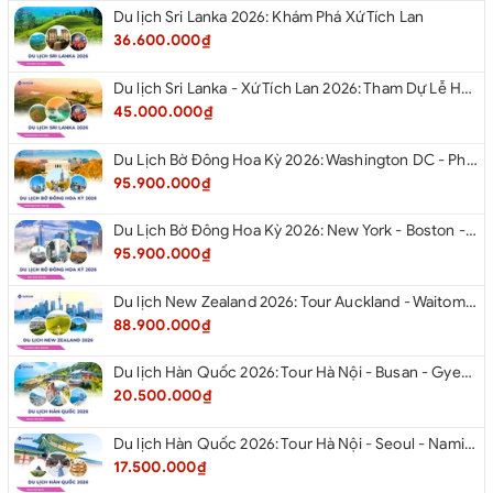
Du lịch Sri Lanka 2026: Khám Phá Xứ Tích Lan
36.600.000₫
Du lịch Sri Lanka - Xứ Tích Lan 2026: Tham Dự Lễ Hội Rước Xá Lợi Răng Phật
45.000.000₫
Du Lịch Bờ Đông Hoa Kỳ 2026: Washington DC - Philadelphia - New York - Boston - New Hampshire White Mountains - Albany - Niagara Falls - Buffalo - Corning - New York
95.900.000₫
Du Lịch Bờ Đông Hoa Kỳ 2026: New York - Boston - New Hampshire - Artist’s Bluff - Echo Lake Kancamagus Highway - White Mountains - Albany - Buffalo Niagara Falls - Corning - Washington DC
95.900.000₫
Du lịch New Zealand 2026: Tour Auckland - Waitomo - Taupo - Rotorua - Matamata - Hamilton
88.900.000₫
Du lịch Hàn Quốc 2026: Tour Hà Nội - Busan - Gyeongju - Seoul - Đảo Nami - Tàu Điện Ven Biển Haeundae - Cầu Kính Oryukdo - Làng Văn Hóa Huinnyeoul
20.500.000₫
Du lịch Hàn Quốc 2026: Tour Hà Nội - Seoul - Nami - Everland - Painter Show - Thư Viện Sách
17.500.000₫