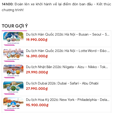
14h00:
Đoàn lên xe khởi hành về lại điểm đón ban đầu - Kết thúc
chương trình!
TOUR GỢI Ý
Du lịch Hàn Quốc 2026: Hà Nội – Busan – Seoul – Starfiled – Lotte Worf
19.990.000₫
Du lịch Hàn Quốc 2026: Hà Nội – Lotte Word – Đảo Nami – Làng Cổ Hanok Bukchon
16.390.000₫
Du lịch Nhật Bản 2026: Niigata – Aizu – Nikko - Tokyo – Niigata từ Hà Nội
29.990.000₫
Du lịch Dubai 2026: Dubai - Safari - Abu Dhabi
27.990.000₫
Du lịch Hoa Kỳ 2026: New York - Philadelphia - Delaware - Washington D.C. - Las Vegas - Red Rock Canyon - Quận Cam - Santa Monica - Hollywood - San Diego - Los Angeles.
95.900.000₫