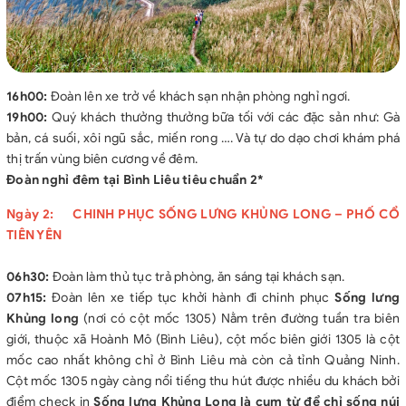
16h00:
Đoàn lên xe trở về khách sạn nhận phòng nghỉ ngơi.
19h00:
Quý khách thưởng thưởng bữa tối với các đặc sản như: Gà
bản, cá suối, xôi ngũ sắc, miến rong …. Và tự do dạo chơi khám phá
thị trấn vùng biên cương về đêm.
Đoàn nghỉ đêm tại Bình Liêu tiêu chuẩn 2*
Ngày 2: CHINH PHỤC SỐNG LƯNG KHỦNG LONG – PHỐ CỔ
TIÊN YÊN
06h30:
Đoàn làm thủ tục trả phòng, ăn sáng tại khách sạn.
07h15:
Đoàn lên xe tiếp tục khởi hành đi chinh phục
Sống lưng
Khủng long
(nơi có cột mốc 1305) Nằm trên đường tuần tra biên
giới, thuộc xã Hoành Mô (Bình Liêu), cột mốc biên giới 1305 là cột
mốc cao nhất không chỉ ở Bình Liêu mà còn cả tỉnh Quảng Ninh.
Cột mốc 1305 ngày càng nổi tiếng thu hút được nhiều du khách bởi
điểm check in
Sống lưng Khủng Long là cụm từ để chỉ sống núi