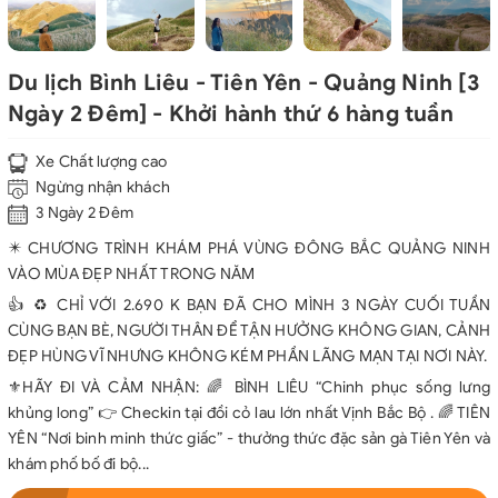
Du lịch Bình Liêu - Tiên Yên - Quảng Ninh [3
Ngày 2 Đêm] - Khởi hành thứ 6 hàng tuần
Xe Chất lượng cao
Ngừng nhận khách
3 Ngày 2 Đêm
✴️ CHƯƠNG TRÌNH KHÁM PHÁ VÙNG ĐÔNG BẮC QUẢNG NINH
VÀO MÙA ĐẸP NHẤT TRONG NĂM
👍 ♻️ CHỈ VỚI 2.690 K BẠN ĐÃ CHO MÌNH 3 NGÀY CUỐI TUẦN
CÙNG BẠN BÈ, NGƯỜI THÂN ĐỂ TẬN HƯỞNG KHÔNG GIAN, CẢNH
ĐẸP HÙNG VĨ NHƯNG KHÔNG KÉM PHẦN LÃNG MẠN TẠI NƠI NÀY.
⚜️HÃY ĐI VÀ CẢM NHẬN: 🌈 BÌNH LIÊU “Chinh phục sống lưng
khủng long” 👉 Checkin tại đồi cỏ lau lớn nhất Vịnh Bắc Bộ . 🌈 TIÊN
YÊN “Nơi binh minh thức giấc” - thưởng thức đặc sản gà Tiên Yên và
khám phố bố đi bộ...