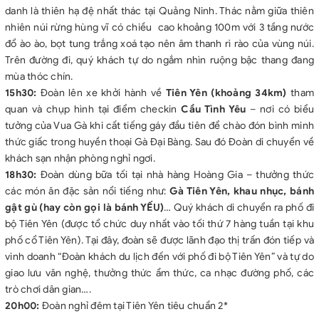
danh là thiên hạ đệ nhất thác tại Quảng Ninh. Thác nằm giữa thiên
nhiên núi rừng hùng vĩ có chiều cao khoảng 100m với 3 tầng nước
đổ ào ào, bọt tung trắng xoá tạo nên âm thanh rì rào của vùng núi.
Trên đường đi, quý khách tự do ngắm nhìn ruộng bậc thang đang
mùa thóc chín.
15h30:
Đoàn lên xe khởi hành về
Tiên Yên (khoảng 34km)
tham
quan và chụp hình tại điểm checkin
Cầu Tình Yêu
– nơi có biểu
tưởng của Vua Gà khi cất tiếng gáy đầu tiên để chào đón bình minh
thức giấc trong huyền thoại Gà Đại Bàng. Sau đó Đoàn di chuyển về
khách sạn nhận phòng nghỉ ngơi.
18h30:
Đoàn dùng bữa tối tại nhà hàng Hoàng Gia – thưởng thức
các món ăn đặc sản nổi tiếng như:
Gà Tiên Yên, khau nhục, bánh
gật gù (hay còn gọi là bánh YẾU)
… Quý khách di chuyển ra phố đi
bộ Tiên Yên (được tổ chức duy nhất vào tối thứ 7 hàng tuần tại khu
phố cổ Tiên Yên). Tại đây, đoàn sẽ được lãnh đạo thị trấn đón tiếp và
vinh doanh “Đoàn khách du lịch đến với phố đi bộ Tiên Yên” và tự do
giao lưu văn nghệ, thưởng thức ẩm thức, ca nhạc đường phố, các
trò chơi dân gian….
20h00:
Đoàn nghỉ đêm tại Tiên Yên tiêu chuẩn 2*