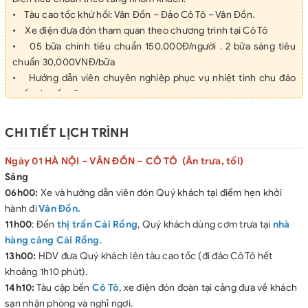
• Tàu cao tốc khứ hồi: Vân Đồn – Đảo Cô Tô – Vân Đồn.
• Xe điện đưa đón tham quan theo chương trình tại Cô Tô
• 05 bữa chính tiêu chuẩn 150.000Đ/người . 2 bữa sáng tiêu
chuẩn 30,000VNĐ/bữa
• Hướng dẫn viên chuyên nghiệp phục vụ nhiệt tình chu đáo
suốt chuyến đi.
• Vé thắng cảnh tại tất cả các điểm thăm quan theo hành trình.
• Bảo hiểm du lịch mức đền bù tối đa 20.000.000Đ/người/vụ.
CHI TIẾT LỊCH TRÌNH
• Nước uống, khăn lạnh phục vụ trên xe tiêu chuẩn 01 chai
nước suối/ngày thăm quan.
Ngày 01 HÀ NỘI – VÂN ĐỒN – CÔ TÔ (Ăn trưa, tối)
•
Sáng
⮚ GIÁ TOUR CHƯA BAO GỒM:
06h00:
Xe và hướng dẫn viên đón Quý khách tại điểm hẹn khởi
• Đồ uống: rượu, bia, nước ngọt và các loại đồ uống cá nhân
hành đi
Vân Đồn.
không đề cập.
11h00
: Đến
thị trấn Cái Rồng
, Quý khách dùng cơm trưa tại
nhà
• Các chi phí cá nhân: mua sắm, điện thoại, thăm quan tự do
hàng cảng Cái Rồng
.
ngoài lịch trình.
13h00:
HDV đưa Quý khách lên tàu cao tốc (đi đảo Cô Tô hết
• Xe máy đưa khách lên Ngọn Hải Đăng
khoảng 1h10 phút).
• Thuế giá trị gia tăng VAT 10%.
14h10:
Tàu cập bến
Cô Tô
, xe điện đón đoàn tại cảng đưa về khách
•
sạn nhận phòng và nghỉ ngơi.