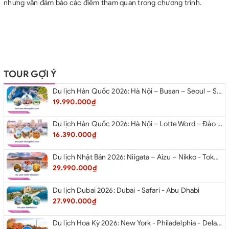
nhưng vẫn đảm bảo các điểm tham quan trong chương trình.
TOUR GỢI Ý
Du lịch Hàn Quốc 2026: Hà Nội – Busan – Seoul – Starfiled – Lotte Worf
19.990.000₫
Du lịch Hàn Quốc 2026: Hà Nội – Lotte Word – Đảo Nami – Làng Cổ Hanok Bukchon
16.390.000₫
Du lịch Nhật Bản 2026: Niigata – Aizu – Nikko - Tokyo – Niigata từ Hà Nội
29.990.000₫
Du lịch Dubai 2026: Dubai - Safari - Abu Dhabi
27.990.000₫
Du lịch Hoa Kỳ 2026: New York - Philadelphia - Delaware - Washington D.C. - Las Vegas - Red Rock Canyon - Quận Cam - Santa Monica - Hollywood - San Diego - Los Angeles.