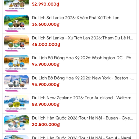
52.990.000₫
Du lịch Sri Lanka 2026: Khám Phá Xứ Tích Lan
36.600.000₫
Du lịch Sri Lanka - Xứ Tích Lan 2026: Tham Dự Lễ Hội Rước Xá Lợi Răng Phật
45.000.000₫
Du Lịch Bờ Đông Hoa Kỳ 2026: Washington DC - Philadelphia - New York - Boston - New Hampshire White Mountains - Albany - Niagara Falls - Buffalo - Corning - New York
95.900.000₫
Du Lịch Bờ Đông Hoa Kỳ 2026: New York - Boston - New Hampshire - Artist’s Bluff - Echo Lake Kancamagus Highway - White Mountains - Albany - Buffalo Niagara Falls - Corning - Washington DC
95.900.000₫
Du lịch New Zealand 2026: Tour Auckland - Waitomo - Taupo - Rotorua - Matamata - Hamilton
88.900.000₫
Du lịch Hàn Quốc 2026: Tour Hà Nội - Busan - Gyeongju - Seoul - Đảo Nami - Tàu Điện Ven Biển Haeundae - Cầu Kính Oryukdo - Làng Văn Hóa Huinnyeoul
20.500.000₫
Du lịch Hàn Quốc 2026: Tour Hà Nội - Seoul - Nami - Everland - Painter Show - Thư Viện Sách