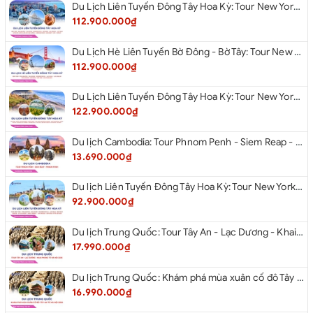
Du Lịch Liên Tuyến Đông Tây Hoa Kỳ: Tour New York - Philadelphia - Delaware - Washington Dc - San Diego - Los Angeles - Las Vegas - Antelope Canyon (Hẻm Núi Linh Dương) - Horseshoe Bend - Monument - Page - Phoenix Từ Hà Nội 2026
112.900.000₫
Du Lịch Hè Liên Tuyến Bờ Đông - Bờ Tây: Tour New York - Philadelphia - Delaware - Washington Dc - Las Vegas - Los Angeles - Hollywood - San Diego - San Jose - San Francisco - Từ Hà Nội 2026
112.900.000₫
Du Lịch Liên Tuyến Đông Tây Hoa Kỳ: Tour New York - Boston - New Hampshire - Artist’s Bluff - Echo Lake Kancamagus Highway - White Mountains - Albany - Buffalo - Niagara Falls Corning - Washington Dc - Las Vegas - Red Rock Canyon - Los Angeles - San Diego Từ Hà Nội 2026
122.900.000₫
Du lịch Cambodia: Tour Phnom Penh - Siem Reap - Phnom Penh
13.690.000₫
Du lịch Liên Tuyến Đông Tây Hoa Kỳ: Tour New York - Philadelphia - Delaware - Washington D.C - Las Vegas - Red rock Canyon - Little Saigon - Santa Monica - Los Angeles - San Diego từ Hà Nội 2026
92.900.000₫
Du lịch Trung Quốc: Tour Tây An - Lạc Dương - Khai Phong từ Hà Nội 2026
17.990.000₫
Du lịch Trung Quốc: Khám phá mùa xuân cố đô Tây An từ Hà Nội 2026
16.990.000₫