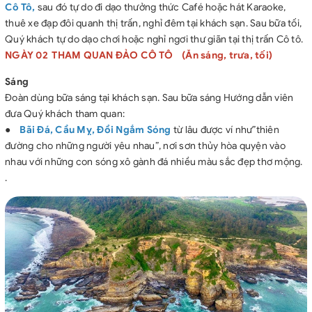
Cô Tô,
sau đó tự do đi dạo thưởng thức Café hoặc hát Karaoke,
thuê xe đạp đôi quanh thị trấn, nghỉ đêm tại khách sạn. Sau bữa tối,
Quý khách tự do dạo chơi hoặc nghỉ ngơi thư giãn tại thị trấn Cô tô.
NGÀY 02 THAM QUAN ĐẢO CÔ TÔ (Ăn sáng, trưa, tối)
Sáng
Đoàn dùng bữa sáng tại khách sạn. Sau bữa sáng Hướng dẫn viên
đưa Quý khách tham quan:
●
Bãi Đá, Cầu Mỵ, Đồi Ngắm Sóng
từ lâu được ví như”thiên
đường cho những người yêu nhau”, nơi sơn thủy hòa quyện vào
nhau với những con sóng xô gành đá nhiều màu sắc đẹp thơ mộng.
.