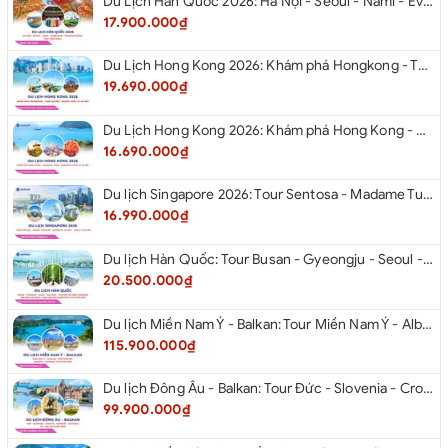
Du Lịch Hàn Quốc 2026: Hà Nội - Seoul - Nami - Everland - Painter Show - Thư Viện Sách
17.900.000₫
Du Lịch Hong Kong 2026: Khám phá Hongkong - Thâm Quyến - Quảng Châu từ Hà Nội
19.690.000₫
Du Lịch Hong Kong 2026: Khám phá Hong Kong - Dingding Tram - Shopping Tour từ Hà Nội
16.690.000₫
Du lịch Singapore 2026: Tour Sentosa - Madame Tussauds - Garden By The Bay - Jewel từ Hà Nội
16.990.000₫
Du lịch Hàn Quốc: Tour Busan - Gyeongju - Seoul - Đảo Nami - Tàu Điện Ven Biển Haeundae - Cầu Kính Oryukdo - Làng Văn Hóa Huinnyeoul từ Hà Nội 2026
20.500.000₫
Du lịch Miền Nam Ý - Balkan: Tour Miền Nam Ý - Albania - Montenegro - Croatia - Slovenia từ Hà Nội 2026
115.900.000₫
Du lịch Đông Âu - Balkan: Tour Đức - Slovenia - Croatia - Hungary - Slovakia - Áo - Séc từ Hà Nội 2026
99.900.000₫