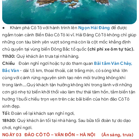
● Khám phá Cô Tô với hành trình lên
Ngọn Hải Đăng
để được
ngắm toàn cảnh Biển Đảo Cô Tô kì vĩ. Hải Đăng Cô Tô không chỉ giúp
những con tàu bình yên vượt sóng mà còn là cột mốc khẳng định
chủ quyền tại vùng biển Đông Bắc tổ quốc
(chi phí xe ôm tự túc).
11h30:
Quý khách ăn trưa tại nhà hàng.
Chiều
Đoàn nghỉ ngơi hoặc tự do tham quan
Bãi tắm Vàn Chảy,
Bắc Vàn
- dài 1,5 km, thoai thoải, cát trắng mịn, có sóng khá lớn
cùng với cánh rừng nguyên sinh tạo nên môi trường không khí
trong lành.…Quý khách tận hưởng không khí trong lành với những
cơn gió nhẹ từ biển khởi thổi vào làm thư thái tâm hồn, tắm biển tận
hưởng 1 buổi chiều trọn vẹn trên các bãi biển của hòn đảo Cô Tô
xinh đẹp.
Tối:
Đoàn về lại khách sạn nghỉ ngơi,
18h30:
Quý khách ăn tối tại nhà hàng. Sau bữa tối đoàn tự do dạo
chơi, nghỉ ngơi.
NGÀY 03 ĐẢO CÔ TÔ – VÂN ĐỒN – HÀ NỘI (Ăn sáng, trưa)