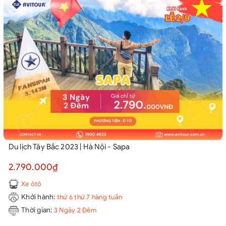
Du lịch Tây Bắc 2023 | Hà Nội - Sapa
2.790.000₫
Xe ôtô
Khởi hành:
thứ 6 thứ 7 hàng tuần
Thời gian:
3 Ngày 2 Đêm