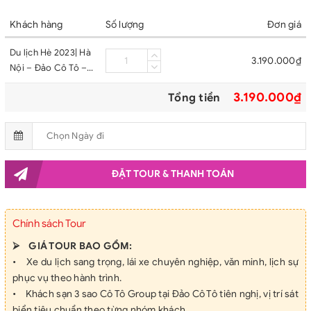
Khách hàng
Số lượng
Đơn giá
Du lịch Hè 2023| Hà
3.190.000₫
Nội – Đảo Cô Tô –
Hà Nội
3.190.000₫
Tổng tiền
ĐẶT TOUR & THANH TOÁN
Chính sách Tour
⮚ GIÁ TOUR BAO GỒM:
• Xe du lịch sang trọng, lái xe chuyên nghiệp, văn minh, lịch sự
phục vụ theo hành trình.
• Khách sạn 3 sao Cô Tô Group tại Đảo Cô Tô tiên nghị, vị trí sát
biển tiêu chuẩn theo từng nhóm khách.