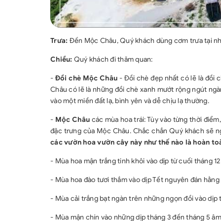
Trưa:
Đến Mộc Châu, Quý khách dùng cơm trưa tại nh
Chiều:
Quý khách đi thăm quan:
-
Đồi chè Mộc Châu
- Đồi chè đẹp nhất có lẽ là đồi 
Châu có lẽ là những đồi chè xanh mướt rộng ngút ngà
vào một miền đất lạ, bình yên và dễ chịu lạ thường.
-
Mộc Châu
các mùa hoa trái: Tùy vào từng thời điể
đặc trưng của Mộc Châu. Chắc chắn Quý khách sẽ ng
các vườn hoa vườn cây này như thế nào là hoàn toà
- Mùa hoa mận trắng tinh khôi vào dịp từ cuối tháng 12 
- Mùa hoa đào tươi thắm vào dịp Tết nguyên đán hằng
- Mùa cải trắng bạt ngàn trên những ngọn đồi vào dịp 
- Mùa mận chín vào những dịp tháng 3 đến tháng 5 âm 