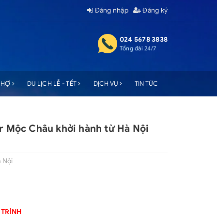
Đăng nhập
Đăng ký
024 5678 3838
Tổng đài 24/7
 CHỢ
DU LỊCH LỄ - TẾT
DỊCH VỤ
TIN TỨC
ur Mộc Châu khởi hành từ Hà Nội
 Nội
 TRÌNH