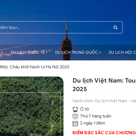
C
DU LỊCH QUỐC TẾ
DU LỊCH TRUNG QUỐC
DU LỊCH HỘI
r Mộc Châu khởi hành từ Hà Nội 2025
Du lịch Việt Nam: To
2025
Hành trình:
Du lịch Việt Nam - Hà
Ô tô
Thứ 7 hàng tuần
2 ngày 1 đêm
ĐIỂM ĐẶC SẮC CỦA CHƯƠNG