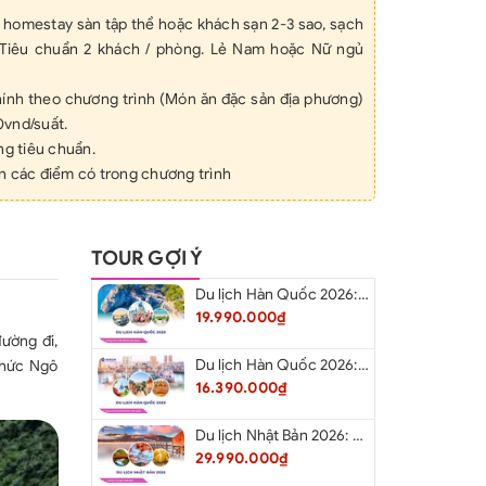
 homestay sàn tập thể hoặc khách sạn 2-3 sao, sạch
. Tiêu chuẩn 2 khách / phòng. Lẻ Nam hoặc Nữ ngủ
hính theo chương trình (Món ăn đặc sản địa phương)
vnd/suất.
ng tiêu chuẩn.
n các điểm có trong chương trình
iên phục vụ nhiệt tình, thành thạo, chu đáo xuyên
ịch
ục vụ trên xe, mỗi ngày 01 chai 500ml
TOUR GỢI Ý
m du lịch trọn tour mức đền bù tối đa
Du lịch Hàn Quốc 2026: Hà Nội – Busan – Seoul – Starfiled – Lotte Worf
gười/vụ
19.990.000₫
gia tăng 8% (VAT).
ường đi,
ƯA BAO GỒM
Du lịch Hàn Quốc 2026: Hà Nội – Lotte Word – Đảo Nami – Làng Cổ Hanok Bukchon
thức Ngô
ượu, bia, nước ngọt…) trong các bữa ăn và suốt
16.390.000₫
cá nhân (điện thoại, giặt là, mua sắm, ăn uống ngoài
Du lịch Nhật Bản 2026: Niigata – Aizu – Nikko - Tokyo – Niigata từ Hà Nội
29.990.000₫
n Cầu kính Bạch Long.