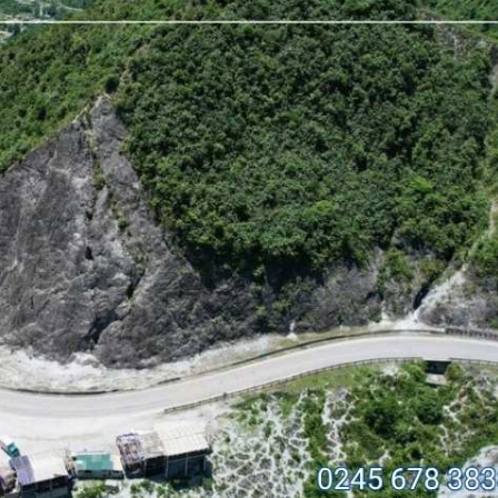
Tiền thưởng 
Lưu ý:
- Lịch Trình To
quan theo hành 
- ĐỐI VỚI P
(Nếu khách có 
- Trẻ em từ 1-4
chiếm chỗ trên 
từ trẻ thứ 2 tín
- Trẻ em từ 5-9
trên xe riêng n
- Trẻ em từ 10 t