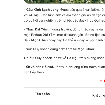
-
Cầu Kính Bạch Long:
Được bắc qua 2 núi 285m, rộn
với 60 hiệu ứng hình ảnh và âm thanh giả lập để tạo
có cơ hội trải nghiệm trên chiếc cầu đạt ký lục Guiness
-
Thác Dải Yếm:
Tương truyền, dòng thác này là dải 
mạn là
thác Dải Yếm
, một địa danh gắn liền với lịch s
đẹp,
Mộc Châu
ngày nay. Có thể nói đây là một cảnh 
Trưa:
Quý khách dùng cơm trưa tại
Mộc Châu
Chiều:
Quý Khách lên xe về
Hà Nội,
trên đường đoàn 
Tối:
Về đến
Hà Nội,
kết thúc chương trình tham quan.
lịch tiếp theo.
GI
Tên đoàn
Khách 