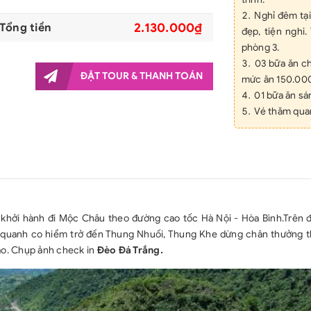
Nghỉ đêm tại
2.130.000₫
Tổng tiền
đẹp, tiện nghi
phòng 3.
03 bữa ăn c
ĐẶT TOUR & THANH TOÁN
mức ăn 150.000
01 bữa ăn sá
Vé thăm qua
Hướng dẫn v
suốt tuyến du l
Nước uống ph
Bảo hiể
60.000.000đ/n
Thuế giá trị 
khởi hành đi Mộc Châu theo đường cao tốc Hà Nội - Hòa Bình.Trên đ
GIÁ TOUR CH
 quanh co hiểm trở đến Thung Nhuối, Thung Khe dừng chân thưởng 
Đồ uống (r
ao. Chụp ảnh check in
Đèo Đá Trắng.
chương trình.
Các chi phí 
chương trình).
Vé tham qua