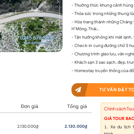
- Thưởng thức khung cảnh hùng v
- Thỏa sức trong những thung lũ
- Hóa trang thành những Chàng t
H’Mông, Thái…
- Tận hưởng không khí mát lạnh, 
- Check-in cung đường chữ S hu
- Chương trình giao lưu, văn nghệ
- Khách sạn 3 sao sạch, đẹp, trun
- Homestay truyền thống của đồ
TƯ VẤN ĐẶT T
Đơn giá
Tổng giá
Chính sách Tou
GIÁ TOUR BA
2.130.000₫
2.130.000₫
Xe du lịch
trình.