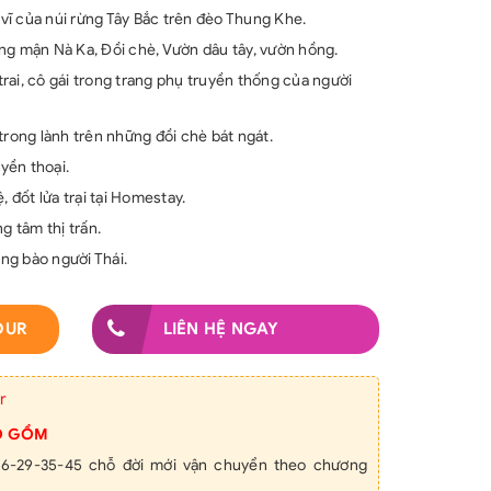
ĩ của núi rừng Tây Bắc trên đèo Thung Khe.
ng mận Nà Ka, Đồi chè, Vườn dâu tây, vườn hồng.
rai, cô gái trong trang phụ truyền thống của người
trong lành trên những đồi chè bát ngát.
yền thoại.
, đốt lửa trại tại Homestay.
g tâm thị trấn.
ng bào người Thái.
OUR
LIÊN HỆ NGAY
r
O GỒM
 16-29-35-45 chỗ đời mới vận chuyển theo chương