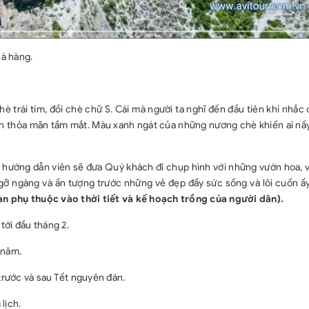
à hàng.
chè trái tim, đồi chè chữ S. Cái mà người ta nghĩ đến đầu tiên khi nhắ
n thỏa mãn tầm mắt. Màu xanh ngát của những nương chè khiến ai nấy
m, hướng dẫn viên sẽ đưa Quý khách đi chụp hình với những vườn hoa,
ỡ ngàng và ấn tượng trước những vẻ đẹp đầy sức sống và lôi cuốn ấ
n phụ thuộc vào thời tiết và kế hoạch trồng của người dân).
tới đầu tháng 2.
 năm.
trước và sau Tết nguyên đán.
lịch.