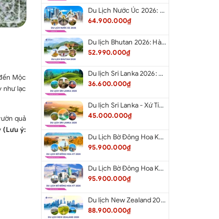
Du Lịch Nước Úc 2026: Hà Nội - Melbourne - Canberra - Sydney - Hà Nội
64.900.000₫
Du lịch Bhutan 2026: Hà Nội - Bhutan - Paro - Thimphu - Punakha
52.990.000₫
Du lịch Sri Lanka 2026: Khám Phá Xứ Tích Lan
c đến Mộc
36.600.000₫
 như lạc
Du lịch Sri Lanka - Xứ Tích Lan 2026: Tham Dự Lễ Hội Rước Xá Lợi Răng Phật
45.000.000₫
 vườn quả
y
(Lưu ý:
Du Lịch Bờ Đông Hoa Kỳ 2026: Washington DC - Philadelphia - New York - Boston - New Hampshire White Mountains - Albany - Niagara Falls - Buffalo - Corning - New York
95.900.000₫
Du Lịch Bờ Đông Hoa Kỳ 2026: New York - Boston - New Hampshire - Artist’s Bluff - Echo Lake Kancamagus Highway - White Mountains - Albany - Buffalo Niagara Falls - Corning - Washington DC
95.900.000₫
Du lịch New Zealand 2026: Tour Auckland - Waitomo - Taupo - Rotorua - Matamata - Hamilton
88.900.000₫