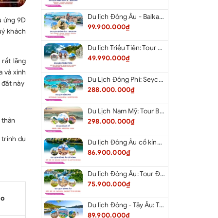
Du lịch Đông Âu - Balkan: Tour Đức - Slovenia - Croatia - Hungary - Slovakia - Áo - Séc từ Hà Nội 2026
u ứng 9D
99.900.000₫
Quý khách
Du lịch Triều Tiên: Tour Bắc Kinh - Bình Nhưỡng - Núi Myohyang - Kaesong - Bàn Môn Điếm - Đan Đông từ Hà Nội 2026
49.990.000₫
 rất lãng
 và xinh
Du Lịch Đông Phi: Seychelles - Madagascar - Mauritius 2026
 đất này
288.000.000₫
Du Lịch Nam Mỹ: Tour Brazil - Peru - Argentina - Chile 2026
 thân
298.000.000₫
trình du
Du lịch Đông Âu cổ kính: Tour Đức - Séc - Áo - Slovakia - Hungary - Ba Lan từ Hà Nội 2026
86.900.000₫
Du lịch Đông Âu: Tour Đức - Séc - Áo - Slovakia - Hungary từ Hà Nội 2026
75.900.000₫
ao
Du lịch Đông - Tây Âu: Tour Đức - Áo - Ý - Thụy Sĩ - Pháp từ Hà Nội 2026
89.900.000₫