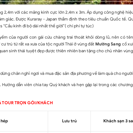
g 2,4m với các mảng kính cực lớn 2,4m x 3m. Áp dụng công nghệ hiệ
 cảm giác. Được Kuraray - Japan thẩm định theo tiêu chuẩn Quốc tế. 
 “Cầu kính đi bộ dài nhất thế giời”( chi phí tự túc)
yếm của người con gái cứu chàng trai thoát khỏi dòng lũ, nên có tên
ử cư trú từ rất xa xưa của tộc người Thái ở vùng đất
Mường Sang
cổ xưa
quan sinh thái tuyệt đẹp được thiên nhiên ban tặng cho chủ nhân vùng
dừng chân nghỉ ngơi và mua đặc sản địa phương về làm quà cho người
 Hướng dẫn viên chia tay Quý khách và hẹn gặp lại trong các chương 
Á TOUR TRỌN GÓI/KHÁCH
ghép
Lưu trú
Khách sạn 3 s