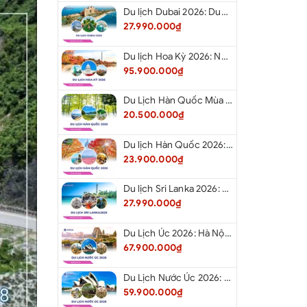
(Tip) cho lái xe, hướng dẫn viên.
Du lịch Dubai 2026: Dubai - Safari - Abu Dhabi
27.990.000₫
ur có thể thay đổi nhưng vẫn đảm bảo các điểm tham
Du lịch Hoa Kỳ 2026: New York - Philadelphia - Delaware - Washington D.C. - Las Vegas - Red Rock Canyon - Quận Cam - Santa Monica - Hollywood - San Diego - Los Angeles.
trình.
95.900.000₫
HÒNG RIÊNG, PHỤ THU 450.000VNĐ/PHÒNG/ĐÊM
nhu cầu ở phòng riêng).
Du Lịch Hàn Quốc Mùa Hè 2026: Hà Nội - Busan - Gyeongju - Seoul - Đảo Nami - Tàu Điện Ven Biển Haeundae - Cầu Kính Oryukdo - Làng Văn Hóa Huinnyeoul
20.500.000₫
 tuổi miễn phí (bố mẹ tự lo mọi chi phí cho trẻ, không
xe). 02 người lớn chỉ được kèm theo 01 trẻ miễn phí,
Du lịch Hàn Quốc 2026: Hà Nội - Busan - Gyeongju - Seoul - Đảo Nami - Tàu Điện Ven Biển Haeundae - Cỏ Hồng Muhly - Làng Văn Hóa Huinnyeoul
h 75% giá tour (tiêu chuẩn như trẻ em tính phí).
23.900.000₫
 tuổi tính 75% giá tour (ăn 1/2 suất riêng, chỗ ngồi
hưng phải ngủ chung giường với bố mẹ).
Du lịch Sri Lanka 2026: Colombo - Negombo - Pinnawala - Kandy - Kalutara - Nuwara - Eliya
uổi trở lên tính như người lớn.
27.990.000₫
Du Lịch Úc 2026: Hà Nội - Sydney- Canberra - Melbourne - Hà Nội
67.900.000₫
Du Lịch Nước Úc 2026: Hà Nội - Sydney- Canberra - Melbourne - Hà Nội
59.900.000₫