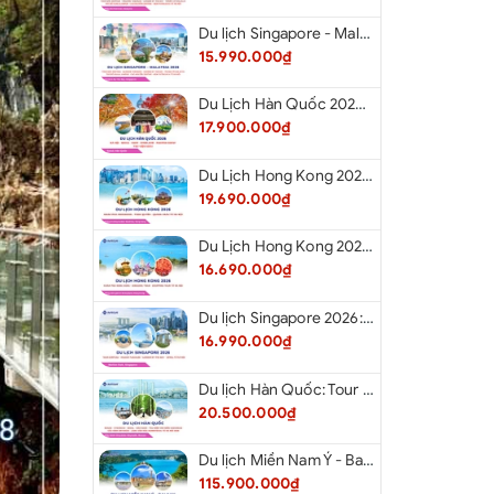
Du lịch Singapore - Malaysia 2026: Tour Đảo Sentosa - Madame Tussauds - Garden By The Bay - Thành cổ Malacca - Thủ đô Kuala Lumpur - Cao nguyên Genting - New Putrajaya từ Hà Nội
15.990.000₫
Du Lịch Hàn Quốc 2026: Hà Nội - Seoul - Nami - Everland - Painter Show - Thư Viện Sách
17.900.000₫
Du Lịch Hong Kong 2026: Khám phá Hongkong - Thâm Quyến - Quảng Châu từ Hà Nội
19.690.000₫
Du Lịch Hong Kong 2026: Khám phá Hong Kong - Dingding Tram - Shopping Tour từ Hà Nội
16.690.000₫
Du lịch Singapore 2026: Tour Sentosa - Madame Tussauds - Garden By The Bay - Jewel từ Hà Nội
16.990.000₫
Du lịch Hàn Quốc: Tour Busan - Gyeongju - Seoul - Đảo Nami - Tàu Điện Ven Biển Haeundae - Cầu Kính Oryukdo - Làng Văn Hóa Huinnyeoul từ Hà Nội 2026
20.500.000₫
Du lịch Miền Nam Ý - Balkan: Tour Miền Nam Ý - Albania - Montenegro - Croatia - Slovenia từ Hà Nội 2026
115.900.000₫