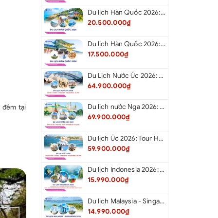
Du lịch Hàn Quốc 2026: Tour Hà Nội - Busan - Gyeongju - Seoul - Đảo Nami - Tàu Điện Ven Biển Haeundae - Cầu Kính Oryukdo - Làng Văn Hóa Huinnyeoul
20.500.000₫
Du lịch Hàn Quốc 2026: Tour Hà Nội - Seoul - Nami - Everland - Painter Show - Thư Viện Sách
17.500.000₫
Du Lịch Nước Úc 2026: Tour Hà Nội - Sydney - Canberra - Melbourne - Hà Nội
64.900.000₫
Du lịch nước Nga 2026: Tour Hà Nội - Moscow - Saint Petersburg từ Hà Nội
 đêm tại
69.900.000₫
Du lịch Úc 2026: Tour Hà Nội - Sydney - Canberra - Melbourne - Hà Nội
59.900.000₫
Du lịch Indonesia 2026: Tour Hà Nội - Bali - Cổng Trời Lempuyang - Swings Bali - Ngắm hoàng hôn biển Jimbaran - Kelingking - Sống Lưng Khủng Long từ Hà Nội
15.990.000₫
Du lịch Malaysia - Singapore 2026: Tour Đảo Sentosa - Madame Tussause - Garden By The Bay - Thành Cổ Malacca - Thủ Đô Kualalumpur - Cao Nguyên Genting - New Putrajaya từ Hà Nội
14.990.000₫