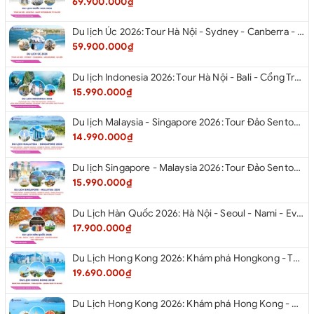
69.900.000₫
Du lịch Úc 2026: Tour Hà Nội - Sydney - Canberra - Melbourne - Hà Nội
59.900.000₫
Du lịch Indonesia 2026: Tour Hà Nội - Bali - Cổng Trời Lempuyang - Swings Bali - Ngắm hoàng hôn biển Jimbaran - Kelingking - Sống Lưng Khủng Long từ Hà Nội
15.990.000₫
Du lịch Malaysia - Singapore 2026: Tour Đảo Sentosa - Madame Tussause - Garden By The Bay - Thành Cổ Malacca - Thủ Đô Kualalumpur - Cao Nguyên Genting - New Putrajaya từ Hà Nội
14.990.000₫
Du lịch Singapore - Malaysia 2026: Tour Đảo Sentosa - Madame Tussauds - Garden By The Bay - Thành cổ Malacca - Thủ đô Kuala Lumpur - Cao nguyên Genting - New Putrajaya từ Hà Nội
15.990.000₫
Du Lịch Hàn Quốc 2026: Hà Nội - Seoul - Nami - Everland - Painter Show - Thư Viện Sách
17.900.000₫
Du Lịch Hong Kong 2026: Khám phá Hongkong - Thâm Quyến - Quảng Châu từ Hà Nội
19.690.000₫
Du Lịch Hong Kong 2026: Khám phá Hong Kong - Dingding Tram - Shopping Tour từ Hà Nội