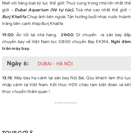
Mall với hàng loạt kỷ lục thế giới: Thuỷ cung trong nhà lớn nhất thế
giới
–
Dubai Aquarium (Vé tự túc),
Toà nhà cao nhất thế giới –
Burj Khalifa
Chụp ảnh bên ngoài. Tận hưởng buổi nhạc nước hoành
tráng bên cạnh tháp Burj Khalifa
19:00:
Ăn tối
tại nhà hàng.
21h00:
Di chuyển ra sân bay đấp
chuyến bay về Việt Nam lúc 03h30 chuyến Bay EK394
. Nghỉ đêm
trên máy bay.
Ngày 6:
DUBAI - HÀ NỘI
13:15
: Máy bay hạ cánh tại sân bay Nội Bài, Qúy khách làm thủ tục
nhập cảnh lại Việt Nam, Kết thúc HDV chào tạm biệt đoàn và kết
thúc chuyến thăm quan !
------------
TOUR GỢI Ý