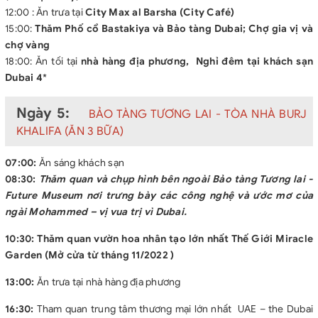
12:00 : Ăn trưa tại
City Max al Barsha (City Café)
15:00:
Thăm Phố cổ Bastakiya và Bảo tàng Dubai; Chợ gia vị và
chợ vàng
18:00: Ăn tối tại
nhà hàng địa phương, Nghỉ đêm tại khách sạn
Dubai 4
*
Ngày 5:
BẢO TÀNG TƯƠNG LAI - TÒA NHÀ BURJ
KHALIFA (ĂN 3 BỮA)
07:00:
Ăn sáng khách sạn
08:30:
Thăm quan và chụp hình bên ngoài Bảo tàng Tương lai -
Future Museum nơi trưng bày các công nghệ và ước mơ của
ngài Mohammed – vị vua trị vì Dubai.
10:30:
Thăm quan vườn hoa nhân tạo lớn nhất Thế Giới Miracle
Garden (Mở cửa từ tháng 11/2022 )
13:00:
Ăn trưa tại nhà hàng địa phương
16:30:
Tham quan trung tâm thương mại lớn nhất UAE – the Dubai