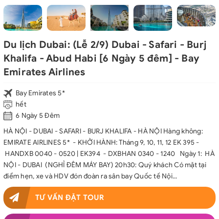
Du lịch Dubai: (Lễ 2/9) Dubai - Safari - Burj
Khalifa - Abud Habi [6 Ngày 5 đêm] - Bay
Emirates Airlines
Bay Emirates 5*
hết
6 Ngày 5 Đêm
HÀ NỘI - DUBAI - SAFARI - BURJ KHALIFA - HÀ NỘI Hàng không:
EMIRATE AIRLINES 5* - KHỞI HÀNH: Tháng 9, 10, 11, 12 EK 395 -
HANDXB 0040 - 0520 | EK394 - DXBHAN 0340 - 1240 Ngày 1: HÀ
NỘI - DUBAI (NGHỈ ĐÊM MÁY BAY) 20h30: Quý khách Có mặt tại
điểm hẹn, xe và HDV đón đoàn ra sân bay Quốc tế Nội...
TƯ VẤN ĐẶT TOUR