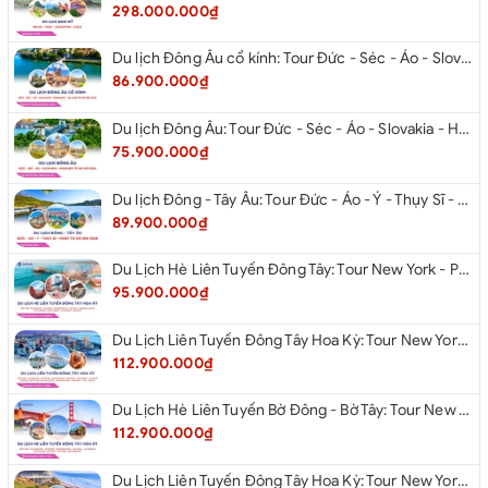
298.000.000₫
Du lịch Đông Âu cổ kính: Tour Đức - Séc - Áo - Slovakia - Hungary - Ba Lan từ Hà Nội 2026
86.900.000₫
Du lịch Đông Âu: Tour Đức - Séc - Áo - Slovakia - Hungary từ Hà Nội 2026
75.900.000₫
Du lịch Đông - Tây Âu: Tour Đức - Áo - Ý - Thụy Sĩ - Pháp từ Hà Nội 2026
89.900.000₫
Du Lịch Hè Liên Tuyến Đông Tây: Tour New York - Philadelphia - Delaware - Washington Dc - Las Vegas - Red Rock Canyon - Little Saigon - Santa Monica - Los Angeles - San Diego Từ Hà Nội 2026
95.900.000₫
Du Lịch Liên Tuyến Đông Tây Hoa Kỳ: Tour New York - Philadelphia - Delaware - Washington Dc - San Diego - Los Angeles - Las Vegas - Antelope Canyon (Hẻm Núi Linh Dương) - Horseshoe Bend - Monument - Page - Phoenix Từ Hà Nội 2026
112.900.000₫
Du Lịch Hè Liên Tuyến Bờ Đông - Bờ Tây: Tour New York - Philadelphia - Delaware - Washington Dc - Las Vegas - Los Angeles - Hollywood - San Diego - San Jose - San Francisco - Từ Hà Nội 2026
112.900.000₫
Du Lịch Liên Tuyến Đông Tây Hoa Kỳ: Tour New York - Boston - New Hampshire - Artist’s Bluff - Echo Lake Kancamagus Highway - White Mountains - Albany - Buffalo - Niagara Falls Corning - Washington Dc - Las Vegas - Red Rock Canyon - Los Angeles - San Diego Từ Hà Nội 2026