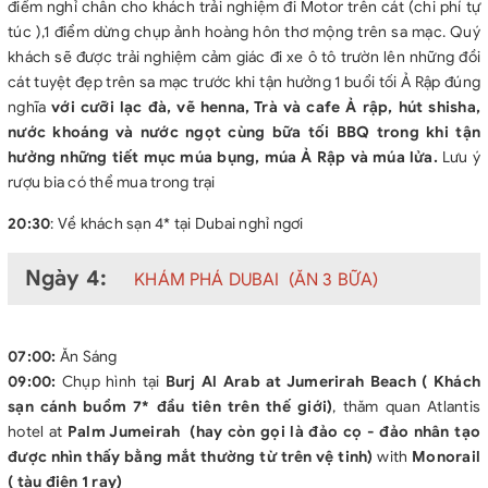
điểm nghỉ chân cho khách trải nghiệm đi Motor trên cát (chi phí tự
túc ),1 điểm dừng chụp ảnh hoàng hôn thơ mộng trên sa mạc. Quý
khách sẽ được trải nghiệm cảm giác đi xe ô tô trườn lên những đồi
cát tuyệt đẹp trên sa mạc trước khi tận hưởng 1 buổi tối Ả Rập đúng
nghĩa
với cưỡi lạc đà, vẽ henna, Trà và cafe Ả rập, hút shisha,
nước khoáng và nước ngọt cùng bữa tối BBQ trong khi tận
hưởng những tiết mục múa bụng, múa Ả Rập và múa lửa.
Lưu ý
rượu bia có thể mua trong trại
20:30
:
Về khách sạn 4* tại Dubai nghỉ ngơi
Ngày 4:
KHÁM PHÁ DUBAI (ĂN 3 BỮA)
07:00:
Ăn Sáng
09:00:
Chụp hình tại
Burj Al Arab at Jumerirah Beach ( Khách
sạn cánh buồm 7* đầu tiên trên thế giới)
, thăm quan Atlantis
hotel at
Palm Jumeirah (hay còn gọi là đảo cọ - đảo nhân tạo
được nhìn thấy bằng mắt thường từ trên vệ tinh)
with
Monorail
( tàu điện 1 ray)