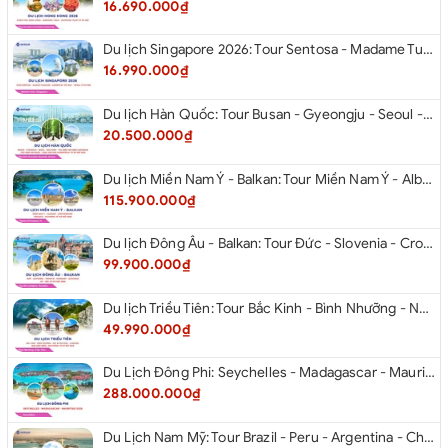
16.690.000₫
Du lịch Singapore 2026: Tour Sentosa - Madame Tussauds - Garden By The Bay - Jewel từ Hà Nội
16.990.000₫
Du lịch Hàn Quốc: Tour Busan - Gyeongju - Seoul - Đảo Nami - Tàu Điện Ven Biển Haeundae - Cầu Kính Oryukdo - Làng Văn Hóa Huinnyeoul từ Hà Nội 2026
20.500.000₫
Du lịch Miền Nam Ý - Balkan: Tour Miền Nam Ý - Albania - Montenegro - Croatia - Slovenia từ Hà Nội 2026
115.900.000₫
Du lịch Đông Âu - Balkan: Tour Đức - Slovenia - Croatia - Hungary - Slovakia - Áo - Séc từ Hà Nội 2026
99.900.000₫
Du lịch Triều Tiên: Tour Bắc Kinh - Bình Nhưỡng - Núi Myohyang - Kaesong - Bàn Môn Điếm - Đan Đông từ Hà Nội 2026
49.990.000₫
Du Lịch Đông Phi: Seychelles - Madagascar - Mauritius 2026
288.000.000₫
Du Lịch Nam Mỹ: Tour Brazil - Peru - Argentina - Chile 2026