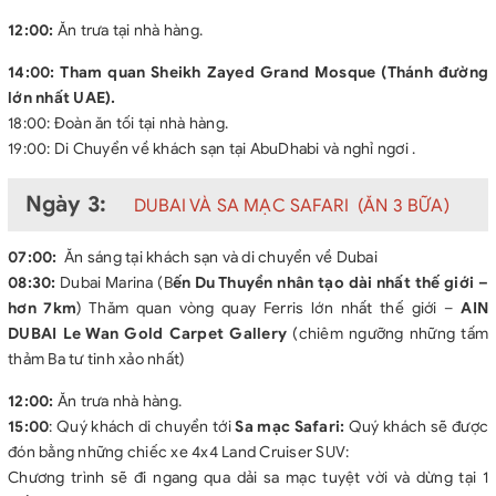
12:00:
Ăn trưa tại nhà hàng.
14:00:
Tham quan Sheikh Zayed Grand Mosque (Thánh đường
lớn nhất UAE).
18:00:
Đoàn ăn tối tại nhà hàng.
19:00: Di Chuyển về khách sạn tại AbuDhabi và nghỉ ngơi .
Ngày 3:
DUBAI VÀ SA MẠC SAFARI (ĂN 3 BỮA)
07:00:
Ăn sáng tại khách sạn và di chuyển về Dubai
08:30:
Dubai Marina (B
ến Du Thuyền nhân tạo dài nhất thế giới –
hơn 7km
) Thăm quan vòng quay Ferris lớn nhất thế giới –
AIN
DUBAI Le Wan Gold Carpet Gallery
(chiêm ngưỡng những tấm
thảm Ba tư tinh xảo nhất)
12:00:
Ăn trưa nhà hàng.
15:00
: Quý khách di chuyển tới
Sa mạc Safari:
Quý khách sẽ được
đón bằng những chiếc xe 4x4 Land Cruiser SUV:
Chương trình sẽ đi ngang qua dải sa mạc tuyệt vời và dừng tại 1