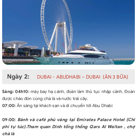
Ngày 2:
DUBAI - ABUDHABI – DUBAI (ĂN 3 BỮA)
Sáng:
04h10:
máy bay hạ cánh, đoàn làm thủ tục nhập cảnh, Đoàn
được chào đón cùng chà là và nước trái cây.
07:00:
Ăn sáng tại khách sạn và di chuyển tới Abu Dhabi
09:00:
Bánh và café phủ vàng tại Emirates Palace Hotel (Chi
phí tự túc).Tham quan Dinh tổng thống Qars Al Waltan , chợ
chà là