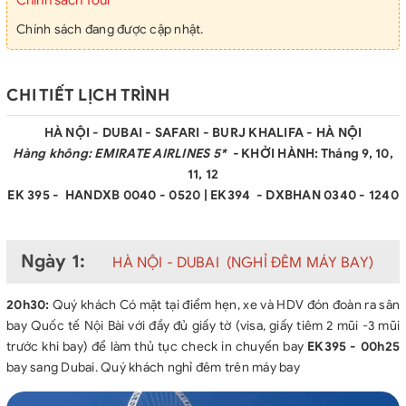
Chính sách đang được cập nhật.
CHI TIẾT LỊCH TRÌNH
HÀ NỘI - DUBAI - SAFARI - BURJ KHALIFA - HÀ NỘI
Hàng không: EMIRATE AIRLINES 5* -
KHỞI HÀNH: Tháng 9, 10,
11, 12
EK 395 - HANDXB 0040 - 0520 | EK394 - DXBHAN 0340 - 1240
Ngày 1:
HÀ NỘI - DUBAI (NGHỈ ĐÊM MÁY BAY)
20h30:
Quý khách Có mặt tại điểm hẹn, xe và HDV đón đoàn ra sân
bay Quốc tế Nội Bài với đầy đủ giấy tờ (visa, giấy tiêm 2 mũi -3 mũi
trước khi bay) để làm thủ tục check in chuyến bay
EK395 - 00h25
bay sang Dubai. Quý khách nghỉ đêm trên máy bay