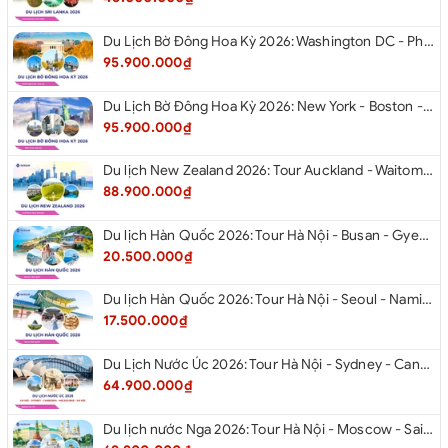
Du Lịch Bờ Đông Hoa Kỳ 2026: Washington DC - Philadelphia - New York - Boston - New Hampshire White Mountains - Albany - Niagara Falls - Buffalo - Corning - New York
95.900.000₫
Du Lịch Bờ Đông Hoa Kỳ 2026: New York - Boston - New Hampshire - Artist’s Bluff - Echo Lake Kancamagus Highway - White Mountains - Albany - Buffalo Niagara Falls - Corning - Washington DC
95.900.000₫
Du lịch New Zealand 2026: Tour Auckland - Waitomo - Taupo - Rotorua - Matamata - Hamilton
88.900.000₫
Du lịch Hàn Quốc 2026: Tour Hà Nội - Busan - Gyeongju - Seoul - Đảo Nami - Tàu Điện Ven Biển Haeundae - Cầu Kính Oryukdo - Làng Văn Hóa Huinnyeoul
20.500.000₫
Du lịch Hàn Quốc 2026: Tour Hà Nội - Seoul - Nami - Everland - Painter Show - Thư Viện Sách
17.500.000₫
Du Lịch Nước Úc 2026: Tour Hà Nội - Sydney - Canberra - Melbourne - Hà Nội
64.900.000₫
Du lịch nước Nga 2026: Tour Hà Nội - Moscow - Saint Petersburg từ Hà Nội