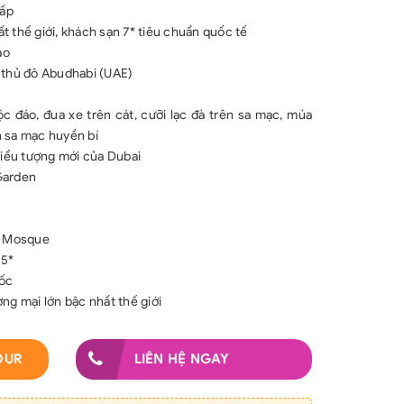
cấp
t thế giới, khách sạn 7* tiêu chuẩn quốc tế
áo
i thủ đô Abudhabi (UAE)
ộc đáo, đua xe trên cát, cưỡi lạc đà trên sa mạc, múa
n sa mạc huyền bí
biểu tượng mới của Dubai
 Garden
or Mosque
 5*
uốc
ng mại lớn bậc nhất thế giới
OUR
LIÊN HỆ NGAY