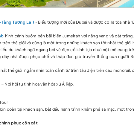
 Tàng Tương Lai)
- Biểu tượng mới của Dubai và được coi là tòa nhà 
rab
hình cánh buồm bên bãi biển Jumeirah với nắng vàng và cát trắng.
ên trên thế giới và cũng là một trong những khách sạn tốt nhất thế giới 
hiều du khách ngỡ ngàng bởi vẻ đẹp cổ kính tựa như một mê cung tr
 dãy nhà được phục chế và tháp đón gió truyền thống của người Ba 
hất thế giới ngắm nhìn toàn cảnh từ trên tàu điện trên cao monorail,
– Nơi hội tụ tinh hoa văn hóa xứ Ả Rập.
 Tour
ón đoàn tại khách sạn, bắt đầu hành trình khám phá sa mạc, một tro
.
chinh phục cồn cát