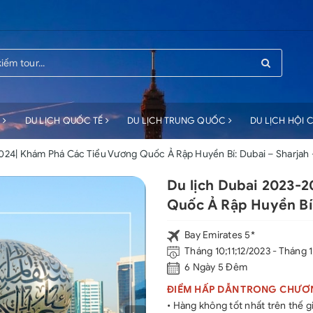
C
DU LỊCH QUỐC TẾ
DU LỊCH TRUNG QUỐC
DU LỊCH HỘI
2024| Khám Phá Các Tiểu Vương Quốc Ả Rập Huyền Bí: Dubai – Sharjah
Du lịch Dubai 2023-
Quốc Ả Rập Huyền Bí:
Bay Emirates 5*
Tháng 10;11;12/2023 - Tháng 
6 Ngày 5 Đêm
ĐIỂM HẤP DẪN TRONG CHƯƠN
• Hàng không tốt nhất trên thế g