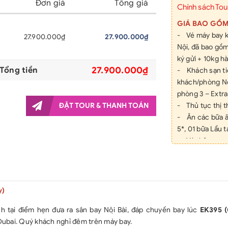
Đơn giá
Tổng giá
Chính sách Tou
GIÁ BAO GỒ
- Vé máy bay k
27.900.000₫
27.900.000₫
Nội, đã bao gồm
ký gửi + 10kg hà
27.900.000₫
Tổng tiền
- Khách sạn tiê
khách/phòng Nế
phòng 3 – Extr
ĐẶT TOUR & THANH TOÁN
- Thủ tục thị 
- Ăn các bữa ăn
5*, 01 bữa Lẩu
- Vé thăm quan
- Vé thăm quan 
Zayed
- Xe ôtô đưa đó
- Hướng dẫn viê
y)
- Hướng dẫn đị
 tại điểm hẹn đưa ra sân bay Nội Bài, đáp chuyến bay lúc
EK395 (
- Phí vào cổng 
Dubai. Quý khách nghỉ đêm trên máy bay.
- Chương trình 