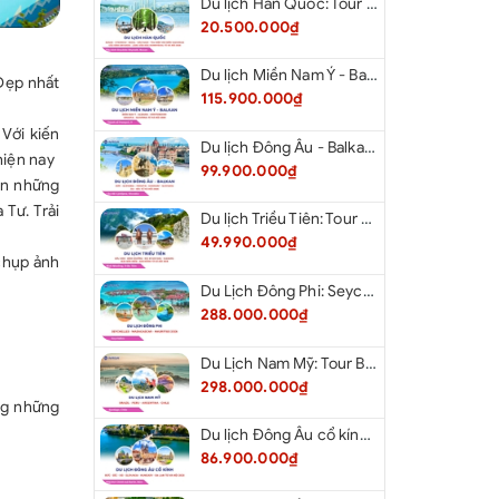
Du lịch Hàn Quốc: Tour Busan - Gyeongju - Seoul - Đảo Nami - Tàu Điện Ven Biển Haeundae - Cầu Kính Oryukdo - Làng Văn Hóa Huinnyeoul từ Hà Nội 2026
20.500.000₫
Du lịch Miền Nam Ý - Balkan: Tour Miền Nam Ý - Albania - Montenegro - Croatia - Slovenia từ Hà Nội 2026
“Đẹp nhất
115.900.000₫
 Với kiến
Du lịch Đông Âu - Balkan: Tour Đức - Slovenia - Croatia - Hungary - Slovakia - Áo - Séc từ Hà Nội 2026
hiện nay
99.900.000₫
ên những
Tư. Trải
Du lịch Triều Tiên: Tour Bắc Kinh - Bình Nhưỡng - Núi Myohyang - Kaesong - Bàn Môn Điếm - Đan Đông từ Hà Nội 2026
49.990.000₫
 chụp ảnh
Du Lịch Đông Phi: Seychelles - Madagascar - Mauritius 2026
288.000.000₫
Du Lịch Nam Mỹ: Tour Brazil - Peru - Argentina - Chile 2026
298.000.000₫
ng những
Du lịch Đông Âu cổ kính: Tour Đức - Séc - Áo - Slovakia - Hungary - Ba Lan từ Hà Nội 2026
86.900.000₫