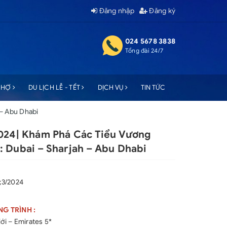
Đăng nhập
Đăng ký
024 5678 3838
Tổng đài 24/7
 CHỢ
DU LỊCH LỄ - TẾT
DỊCH VỤ
TIN TỨC
 – Abu Dhabi
2024| Khám Phá Các Tiểu Vương
 Dubai – Sharjah – Abu Dhabi
1;3/2024
G TRÌNH :
iới – Emirates 5*