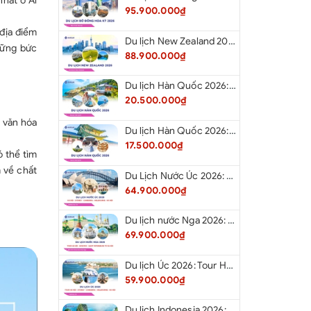
nhất ở Al
95.900.000₫
 địa điểm
Du lịch New Zealand 2026: Tour Auckland - Waitomo - Taupo - Rotorua - Matamata - Hamilton
hững bức
88.900.000₫
Du lịch Hàn Quốc 2026: Tour Hà Nội - Busan - Gyeongju - Seoul - Đảo Nami - Tàu Điện Ven Biển Haeundae - Cầu Kính Oryukdo - Làng Văn Hóa Huinnyeoul
20.500.000₫
 văn hóa
Du lịch Hàn Quốc 2026: Tour Hà Nội - Seoul - Nami - Everland - Painter Show - Thư Viện Sách
17.500.000₫
 thể tìm
 về chất
Du Lịch Nước Úc 2026: Tour Hà Nội - Sydney - Canberra - Melbourne - Hà Nội
64.900.000₫
Du lịch nước Nga 2026: Tour Hà Nội - Moscow - Saint Petersburg từ Hà Nội
69.900.000₫
Du lịch Úc 2026: Tour Hà Nội - Sydney - Canberra - Melbourne - Hà Nội
59.900.000₫
Du lịch Indonesia 2026: Tour Hà Nội - Bali - Cổng Trời Lempuyang - Swings Bali - Ngắm hoàng hôn biển Jimbaran - Kelingking - Sống Lưng Khủng Long từ Hà Nội