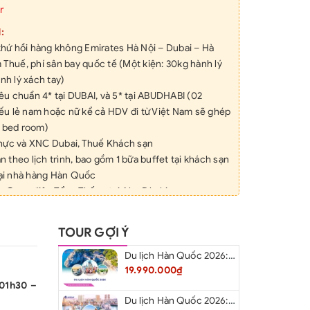
r
M:
hứ hồi hàng không Emirates Hà Nội – Dubai – Hà
 Thuế, phí sân bay quốc tế (Một kiện: 30kg hành lý
nh lý xách tay)
u chuẩn 4* tại DUBAI, và 5* tại ABUDHABI (02
u lẻ nam hoặc nữ kể cả HDV đi từ Việt Nam sẽ ghép
a bed room)
thực và XNC Dubai, Thuế Khách sạn
 theo lịch trình, bao gồm 1 bữa buffet tại khách sạn
 tại nhà hàng Hàn Quốc
 Cung điện Tổng Thống tại Abu Dhabi
Thánh đường Hồi Giáo lớn nhất thế giới - Sheikh
TOUR GỢI Ý
n đoàn theo lịch trình.
n du lịch kinh nghiệm suốt tuyến đi từ Việt Nam
Du lịch Hàn Quốc 2026: Hà Nội – Busan – Seoul – Starfiled – Lotte Worf
19.990.000₫
a phương nói tiếng Việt hoặc tiếng Anh.
01h30 –
tham quan (vé vào cửa 1 lần)
Du lịch Hàn Quốc 2026: Hà Nội – Lotte Word – Đảo Nami – Làng Cổ Hanok Bukchon
Night Safari với Đua xe và bữa ăn tối buffet đồ