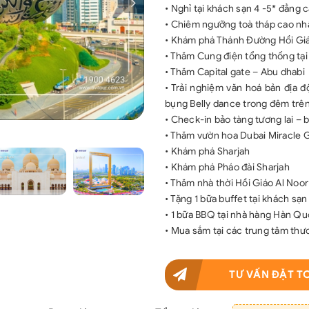
• Nghỉ tại khách sạn 4 -5* đẳng 
• Chiêm ngưỡng toà tháp cao nhấ
• Khám phá Thánh Đường Hồi Gi
• Thăm Cung điện tổng thống tạ
• Thăm Capital gate – Abu dhabi
• Trải nghiệm văn hoá bản địa đ
bụng Belly dance trong đêm trê
• Check-in bảo tàng tương lai – 
• Thăm vườn hoa Dubai Miracle
• Khám phá Sharjah
• Khám phá Pháo đài Sharjah
• Thăm nhà thời Hồi Giáo Al No
• Tặng 1 bữa buffet tại khách sạn
• 1 bữa BBQ tại nhà hàng Hàn Q
• Mua sắm tại các trung tâm thươ
TƯ VẤN ĐẶT T