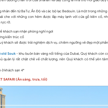
 trên đường chân trời của Shariah và đây cũng là nhà thờ Hồi giáo duy 
g nhân đến từ Ba Tư, Ấn Độ và các bộ lạc Bedouin. Là một trong những
 mái che với những con hẻm được lắp máy lạnh với cửa gỗ kiên cố, n
rực rỡ.
về khách sạn nhận phòng nghỉ ngơi
ng kiến trúc cổ
uý khách sẽ được trải nghiệm dịch vụ, chiêm ngưỡng vẻ đẹp một phần
Gold Souk
- khu buôn bán vàng nổi tiếng của Dubai, Quý khách còn có
 quản lý rất chặt chẽ về chất lượng, nên Quý khách có thể yên tâm
m ở khách sạn 4*
SAFARI (Ăn sáng, trưa, tối)