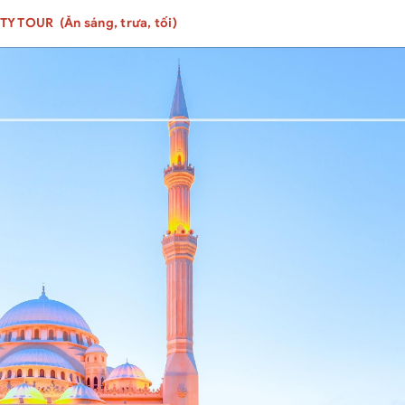
nướng tại Sa m
 TOUR (Ăn sáng, trưa, tối)
- Mũ du lịch
- Nước uống h
- Bảo hiểm du 
KHÔNG BAO 
- Hộ chiếu, ngh
giặt là điện thoạ
- Tiền tip cho 