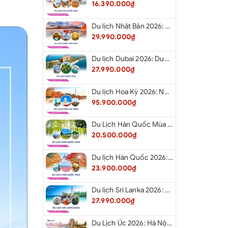
16.390.000₫
ạc thưởng thức múa bụng, múa tanoma
Du lịch Nhật Bản 2026: Niigata – Aizu – Nikko - Tokyo – Niigata từ Hà Nội
àng ngày chai/01 khách
29.990.000₫
lịch Quốc tế 10,000 usd/vụ
GỒM:
Du lịch Dubai 2026: Dubai - Safari - Abu Dhabi
ỉ phòng đơn, chi phí cá nhân ngoài chương trình.
27.990.000₫
i.
01 lái xe và 02 HDV: 8$/khách x 6 ngày = 48$
Du lịch Hoa Kỳ 2026: New York - Philadelphia - Delaware - Washington D.C. - Las Vegas - Red Rock Canyon - Quận Cam - Santa Monica - Hollywood - San Diego - Los Angeles.
95.900.000₫
Du Lịch Hàn Quốc Mùa Hè 2026: Hà Nội - Busan - Gyeongju - Seoul - Đảo Nami - Tàu Điện Ven Biển Haeundae - Cầu Kính Oryukdo - Làng Văn Hóa Huinnyeoul
20.500.000₫
Du lịch Hàn Quốc 2026: Hà Nội - Busan - Gyeongju - Seoul - Đảo Nami - Tàu Điện Ven Biển Haeundae - Cỏ Hồng Muhly - Làng Văn Hóa Huinnyeoul
23.900.000₫
Du lịch Sri Lanka 2026: Colombo - Negombo - Pinnawala - Kandy - Kalutara - Nuwara - Eliya
27.990.000₫
Du Lịch Úc 2026: Hà Nội - Sydney- Canberra - Melbourne - Hà Nội