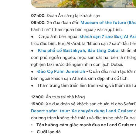
07h00:
Đoàn Ăn sáng tại khách sạn
08h00:
Xe đưa đoàn đến
Museum of the future (Bảo
hành tinh” (tham quan bên ngoài) và chụp hình.
●
Chụp ảnh bên ngoài
khách sạn 7 sao Burj Al A
trúc đặc biệt, Burj Al-Arab là “khách sạn 7 sao” đầu ti
●
Khu phố cổ Bastakyah, Bảo tàng Dubai
khiến n
con phố ngoằn ngoèo, mọc san sát hai bên là những
nghiệm taxi nước để ngắm nhìn con lạch Dubai.
●
Đảo Cọ Palm Jumeirah
- Quần đảo nhân tạo lớn n
bên ngoài khách sạn Atlantis xinh đẹp như cổ tích.
●
Thăm trung tâm triển lãm tranh vàng và thảm Ba Tư 
12h00:
Ăn trưa tại nhà hàng
15h00:
Xe đưa đoàn về khách sạn chuẩn bị cho Safari
Desert safari tour: Xe chuyên dụng Land Cruiser
đ
chương trình không thể thiếu và đặc trưng nhất Dubai
• Tận hưởng cảm giác mạnh đua xe Land Cruiser 
• Cưỡi lạc đà