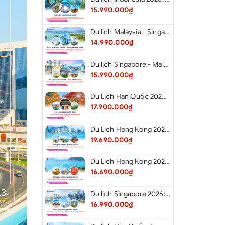
15.990.000₫
Du lịch Malaysia - Singapore 2026: Tour Đảo Sentosa - Madame Tussause - Garden By The Bay - Thành Cổ Malacca - Thủ Đô Kualalumpur - Cao Nguyên Genting - New Putrajaya từ Hà Nội
14.990.000₫
Du lịch Singapore - Malaysia 2026: Tour Đảo Sentosa - Madame Tussauds - Garden By The Bay - Thành cổ Malacca - Thủ đô Kuala Lumpur - Cao nguyên Genting - New Putrajaya từ Hà Nội
15.990.000₫
Du Lịch Hàn Quốc 2026: Hà Nội - Seoul - Nami - Everland - Painter Show - Thư Viện Sách
17.900.000₫
Du Lịch Hong Kong 2026: Khám phá Hongkong - Thâm Quyến - Quảng Châu từ Hà Nội
19.690.000₫
Du Lịch Hong Kong 2026: Khám phá Hong Kong - Dingding Tram - Shopping Tour từ Hà Nội
16.690.000₫
Du lịch Singapore 2026: Tour Sentosa - Madame Tussauds - Garden By The Bay - Jewel từ Hà Nội
16.990.000₫