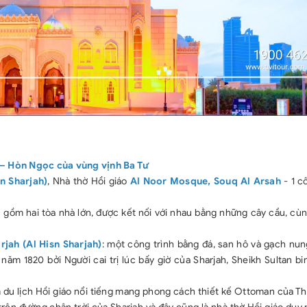
 – Hòn Ngọc của vùng vịnh Ba Tư
n Sharjah)
, Nhà thờ Hồi giáo
Al Noor Mosque, Souq Al Arsah
- 1 c
úc gồm hai tòa nhà lớn, được kết nối với nhau bằng những cây cầu, c
rjah (Al Hisn Sharjah)
: một công trình bằng đá, san hô và gạch nun
ăm 1820 bởi Người cai trị lúc bấy giờ của Sharjah, Sheikh Sultan bi
m du lịch Hồi giáo nổi tiếng mang phong cách thiết kế Ottoman của T