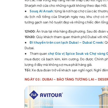
với các mái vòng xếp tầng và hai tháp cao vút ngự trị
Sharjah mở cửa cho những người không theo đạo Hồi.
●
Souq Al Arsah
: từng là nơi họp chợ của các thươn
du lịch nổi tiếng của Sharjah ngày nay, khu chợ có
tường gạch san hô tuyệt đẹp và những chiếc đèn lồng 
12h00:
Ăn trưa tại nhà hàng địa phương. Sau đó đoàn 
15h30:
Qúy khách tham quan thành phố Dubai với nhữ
●
Đi thuyền trên con lạch Dubai – Dubai Creek
: Q
Dubai.
●
Tham quan
chợ Gia vị Spice Souk và Chợ vàng 
mua được cả bạch kim, kim cương. Do được Chính phủ
lượng ở đây mà không sợ mua phải hàng giả.
Tối:
Xe đưa đoàn trở về khách sạn nghỉ ngơi. Nghỉ đê
NGÀY 03 : DUBAI – BẢO TÀNG TƯƠNG LAI – DESERT 