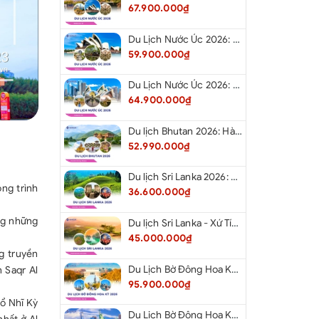
67.900.000₫
Du Lịch Nước Úc 2026: Hà Nội - Sydney- Canberra - Melbourne - Hà Nội
59.900.000₫
Du Lịch Nước Úc 2026: Hà Nội - Melbourne - Canberra - Sydney - Hà Nội
64.900.000₫
Du lịch Bhutan 2026: Hà Nội - Bhutan - Paro - Thimphu - Punakha
52.990.000₫
Du lịch Sri Lanka 2026: Khám Phá Xứ Tích Lan
ông trình
36.600.000₫
ùng những
Du lịch Sri Lanka - Xứ Tích Lan 2026: Tham Dự Lễ Hội Rước Xá Lợi Răng Phật
45.000.000₫
g truyền
Du Lịch Bờ Đông Hoa Kỳ 2026: Washington DC - Philadelphia - New York - Boston - New Hampshire White Mountains - Albany - Niagara Falls - Buffalo - Corning - New York
n Saqr Al
95.900.000₫
hổ Nhĩ Kỳ
Du Lịch Bờ Đông Hoa Kỳ 2026: New York - Boston - New Hampshire - Artist’s Bluff - Echo Lake Kancamagus Highway - White Mountains - Albany - Buffalo Niagara Falls - Corning - Washington DC