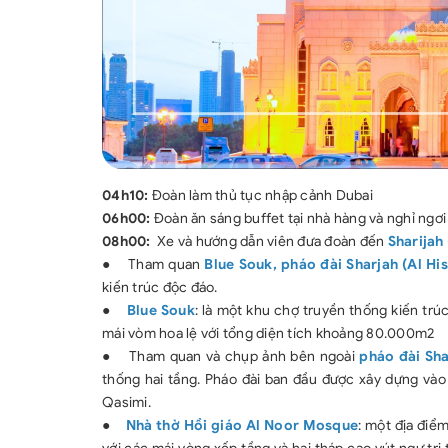
04h10:
Đoàn làm thủ tục nhập cảnh Dubai
06h00:
Đoàn ăn sáng buffet tại nhà hàng và nghỉ ngơi
08h00:
Xe và hướng dẫn viên đưa đoàn đến
Sharijah
●
Tham quan
Blue Souk, pháo đài Sharjah (Al His
kiến trúc độc đáo.
●
Blue Souk
: là một khu chợ truyền thống kiến tr
mái vòm hoa lệ với tổng diện tích khoảng 80.000m2
●
Tham quan và chụp ảnh bên ngoài
pháo đài Sha
thống hai tầng. Pháo đài ban đầu được xây dựng vào n
Qasimi.
●
Nhà thờ Hồi giáo Al Noor Mosque
: một địa điể