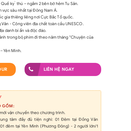
uế ky ̀ thú – ngắm 2 bên bờ hẻm Tu Sản.
vực sâu nhất tại Đông Nam Á.
ốc gia thiêng liêng nơi Cực Bắc Tổ quốc.
 Văn - Công viên địa chất toàn cầu UNESCO.
danh bí ẩn và độc đáo.
 cảnh trong bộ phim đi theo năm tháng "Chuyện của
 – Yên Minh.
OUR
LIÊN HỆ NGAY
r
O GỒM:
i mới vận chuyển theo chương trình.
trung tâm đầy đủ tiện nghi: 01 Đêm tại Đồng Văn
 01 đêm tại Yên Minh (Phương Đông) - 2 người lớn/1