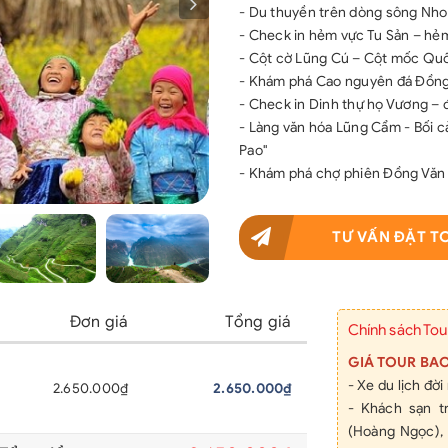
- Du thuyền trên dòng sông Nho Q
- Check in hẻm vực Tu Sản – hẻm 
- Cột cờ Lũng Cú – Cột mốc Qu
- Khám phá Cao nguyên đá Đồng
- Check in Dinh thự họ Vương – địa 
- Làng văn hóa Lũng Cẩm - Bối
Pao"
- Khám phá chợ phiên Đồng Văn
TƯ VẤN ĐẶT T
Đơn giá
Tổng giá
Chính sách Tou
GIÁ TOUR BA
- Xe du lịch đờ
2.650.000₫
2.650.000₫
- Khách sạn 
(Hoàng Ngọc),