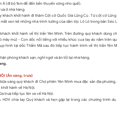
Á (đi bộ 1km để đến bến thuyền sông nho quế).
ưa ở nhà hàng.
khách khởi hành đi thăm Cột cờ Quốc Gia Lũng Cú . Từ cột cờ Lũng
 mắt xen kẽ những nhà trình tường của dân tộc Lô Lô trong bản Séo
khách khởi hành về thị trấn Yên Minh. Trên đường quý khách dùng 
có mây mù) - Con dốc nổi tiếng với nhiều khúc cua tay áo nằm trên quô
 hình tại dốc Thẩm Mã sau đó tiếp tục hành trình về thị trấn Yên 
n phòng khách sạn, nghỉ ngơi và ăn tối tại nhà hàng.
ang.
̣I (Ăn sáng, trưa)
u bữa sáng quý khách đi Chợ phiên Yên Minh mua đặc sản địa phương, 
ởi hành về Hà Nội.
a trưa tiếp tục lên xe về Hà Nội.
h. HDV chia tay Quý khách và hẹn gặp lại trong các chương trình du l