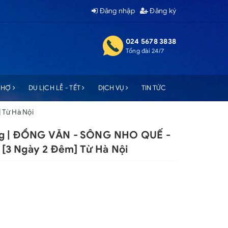
Đăng nhập
Đăng ký
024 5678 3838
Tổng đài 24/7
 CHỢ
DU LỊCH LỄ - TẾT
DỊCH VỤ
TIN TỨC
 Từ Hà Nội
ang | ĐỒNG VĂN - SÔNG NHO QUẾ -
3 Ngày 2 Đêm] Từ Hà Nội