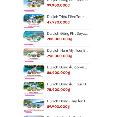
99.900.000₫
Du lịch Triều Tiên: Tour Bắc Kinh - Bình Nhưỡng - Núi Myohyang - Kaesong - Bàn Môn Điếm - Đan Đông từ Hà Nội 2026
49.990.000₫
Du Lịch Đông Phi: Seychelles - Madagascar - Mauritius 2026
288.000.000₫
Du Lịch Nam Mỹ: Tour Brazil - Peru - Argentina - Chile 2026
298.000.000₫
Du lịch Đông Âu cổ kính: Tour Đức - Séc - Áo - Slovakia - Hungary - Ba Lan từ Hà Nội 2026
86.900.000₫
Du lịch Đông Âu: Tour Đức - Séc - Áo - Slovakia - Hungary từ Hà Nội 2026
75.900.000₫
Du lịch Đông - Tây Âu: Tour Đức - Áo - Ý - Thụy Sĩ - Pháp từ Hà Nội 2026
89.900.000₫