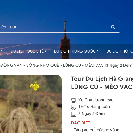
C
DU LỊCH QUỐC TẾ
DU LỊCH TRUNG QUỐC
DU LỊCH HỘI
 | ĐỒNG VĂN - SÔNG NHO QUẾ - LŨNG CÚ - MÈO VẠC [3 Ngày 2 Đêm]
Tour Du Lịch Hà Gi
LŨNG CÚ - MÈO VẠC [
Xe Chất lượng cao
Thứ 6 Hàng tuần
3 Ngày 2 Đêm
ĐẶC BIỆT:
- Tặng áo cơ ̀ đỏ sao vàng.