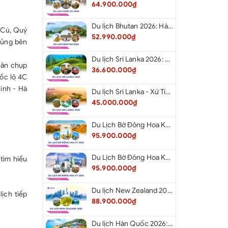
64.900.000₫
Du lịch Bhutan 2026: Hà Nội - Bhutan - Paro - Thimphu - Punakha
 Cú, Quý
52.990.000₫
 Lủng bên
Du lịch Sri Lanka 2026: Khám Phá Xứ Tích Lan
chân chụp
36.600.000₫
́c lộ 4C
Minh - Hà
Du lịch Sri Lanka - Xứ Tích Lan 2026: Tham Dự Lễ Hội Rước Xá Lợi Răng Phật
45.000.000₫
Du Lịch Bờ Đông Hoa Kỳ 2026: Washington DC - Philadelphia - New York - Boston - New Hampshire White Mountains - Albany - Niagara Falls - Buffalo - Corning - New York
95.900.000₫
Du Lịch Bờ Đông Hoa Kỳ 2026: New York - Boston - New Hampshire - Artist’s Bluff - Echo Lake Kancamagus Highway - White Mountains - Albany - Buffalo Niagara Falls - Corning - Washington DC
tìm hiểu
95.900.000₫
Du lịch New Zealand 2026: Tour Auckland - Waitomo - Taupo - Rotorua - Matamata - Hamilton
ịch tiếp
88.900.000₫
Du lịch Hàn Quốc 2026: Tour Hà Nội - Busan - Gyeongju - Seoul - Đảo Nami - Tàu Điện Ven Biển Haeundae - Cầu Kính Oryukdo - Làng Văn Hóa Huinnyeoul