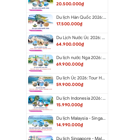
20.500.000₫
Du lịch Hàn Quốc 2026: Tour Hà Nội - Seoul - Nami - Everland - Painter Show - Thư Viện Sách
17.500.000₫
Du Lịch Nước Úc 2026: Tour Hà Nội - Sydney - Canberra - Melbourne - Hà Nội
64.900.000₫
Du lịch nước Nga 2026: Tour Hà Nội - Moscow - Saint Petersburg từ Hà Nội
69.900.000₫
Du lịch Úc 2026: Tour Hà Nội - Sydney - Canberra - Melbourne - Hà Nội
59.900.000₫
Du lịch Indonesia 2026: Tour Hà Nội - Bali - Cổng Trời Lempuyang - Swings Bali - Ngắm hoàng hôn biển Jimbaran - Kelingking - Sống Lưng Khủng Long từ Hà Nội
15.990.000₫
Du lịch Malaysia - Singapore 2026: Tour Đảo Sentosa - Madame Tussause - Garden By The Bay - Thành Cổ Malacca - Thủ Đô Kualalumpur - Cao Nguyên Genting - New Putrajaya từ Hà Nội
14.990.000₫
Du lịch Singapore - Malaysia 2026: Tour Đảo Sentosa - Madame Tussauds - Garden By The Bay - Thành cổ Malacca - Thủ đô Kuala Lumpur - Cao nguyên Genting - New Putrajaya từ Hà Nội