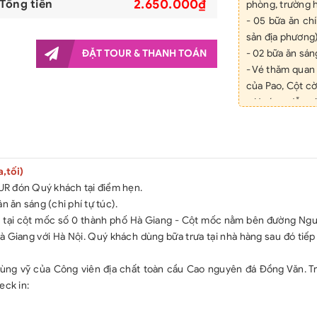
2.650.000₫
Tổng tiền
phòng, trường h
- 05 bữa ăn ch
sản địa phương)
ĐẶT TOUR & THANH TOÁN
- 02 bữa ăn sán
- Vé thăm quan
của Pao, Cột c
- Hướng dẫn vi
suốt tuyến du lị
- Nước uống ph
- Tặng áo cờ đỏ
- Album ảnh th
tối)
- Bảo hiểm
 đón Quý khách tại điểm hẹn.
50.000.000đ/ng
ăn sáng (chi phí tự túc).
ại cột mốc số 0 thành phố Hà Giang - Cột mốc nằm bên đường Ngu
GIÁ TOUR KH
à Giang với Hà Nội. Quý khách dùng bữa trưa tại nhà hàng sau đó tiếp 
- Xe điện di ch
- Đồ uống (rượu
ùng vỹ của Công viên địa chất toàn cầu Cao nguyên đá Đồng Văn. T
trình.
eck in:
- Các chi phí c
chương trình)