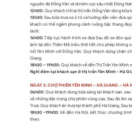
nguyên đá Đồng Văn và là hẻm vực sâu nhất Đông Nam 
12h00:
Quý khách trở lại thị trấn Đồng Văn dùng bữa tr
13h30:
Sau bữa trưa xe ô tô và hướng dẫn viên đưa qúy 
khách có thể ngắm phong cảnh ruộng bậc thang đẹp
dưới.
16h00:
Tiếp tục hành trình xe đưa Sau đó xe đón quý 
ảnh tại dốc Thẩm Mã (nếu thời tiết cho phép không 
nối Yên Minh với Đồng Văn. Quý khách dừng chân chụp
Giang.
18h30 – 19h00:
Quý khách về đến Thị Trấn Yên Minh nhậ
Nghỉ đêm tại khách sạn ở thị trấn Yên Minh - Hà Gi
NGÀY 3: CHỢ PHIÊN YÊN MINH – HÀ GIANG – HÀ NÔ
06h00:
Quý khách dùng bữa sáng tại khách sạn, sa
về những đặc trưng chợ phiên vùng cao. Sau đó lên xe kh
Trưa: Quý khách ăn trưa tại thành phố Hà Giang. Sau bữ
18h30 -19h00:
Về đến Hà Nội, kết thúc chương trìn
theo.