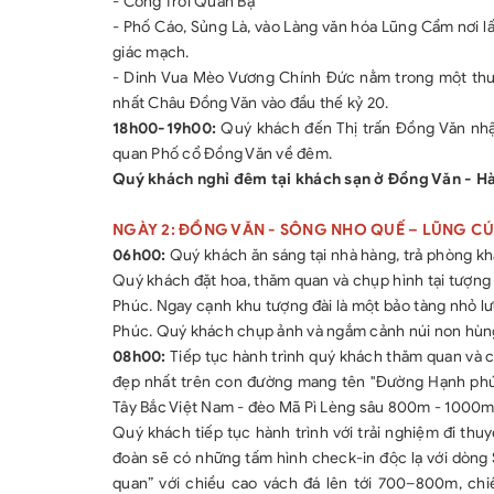
- Cổng Trời Quản Bạ
- Phố Cáo, Sủng Là, vào Làng văn hóa Lũng Cẩm nơi
giác mạch.
- Dinh Vua Mèo Vương Chính Đức nằm trong một thung 
nhất Châu Đồng Văn vào đầu thế kỷ 20.
18h00-19h00:
Quý khách đến Thị trấn Đồng Văn nhận
quan Phố cổ Đồng Văn về đêm.
Quý khách nghỉ đêm tại khách sạn ở Đồng Văn - H
NGÀY 2: ĐỒNG VĂN - SÔNG NHO QUẾ – LŨNG CÚ 
06h00:
Quý khách ăn sáng tại nhà hàng, trả phòng k
Quý khách đặt hoa, thăm quan và chụp hình tại tượng đ
Phúc. Ngay cạnh khu tượng đài là một bảo tàng nhỏ 
Phúc. Quý khách chụp ảnh và ngắm cảnh núi non hùng 
08h00:
Tiếp tục hành trình quý khách thăm quan và
đẹp nhất trên con đường mang tên "Đường Hạnh phú
Tây Bắc Việt Nam - đèo Mã Pì Lèng sâu 800m - 1000m - 
Quý khách tiếp tục hành trình với trải nghiệm đi t
đoàn sẽ có những tấm hình check-in độc lạ với dòng
quan” với chiều cao vách đá lên tới 700–800m, chiều