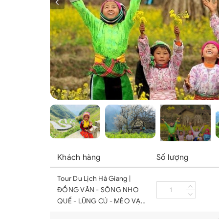
Khách hàng
Số lượng
Tour Du Lịch Hà Giang |
ĐỒNG VĂN - SÔNG NHO
QUẾ - LŨNG CÚ - MÈO VẠC
[3 Ngày 2 Đêm] Từ Hà Nội