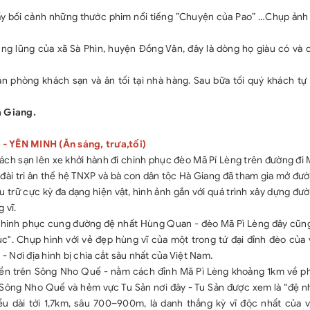
hoặc thuê xe m
 lấy bối cảnh những thước phim nổi tiếng ”Chuyện của Pao” …Chụp ản
- Thuế giá trị g
- Tiền thưởng (
lũng của xã Sà Phìn, huyện Đồng Văn, đây là dòng họ giàu có và
ngày).
 phòng khách sạn và ăn tối tại nhà hàng. Sau bữa tối quý khách t
LƯU Ý VÀ CHÍ
- Trẻ em từ 1-4
à Giang.
chiếm chỗ trên 
từ trẻ thứ 2 tín
- YÊN MINH (Ăn sáng, trưa,tối)
- Trẻ em từ 5-9
hách sạn lên xe khởi hành đi chinh phục đèo Mã Pí Lèng trên đường đi 
xe riêng nhưng 
ài tri ân thế hệ TNXP và bà con dân tộc Hà Giang đã tham gia mở đươ
- Trẻ em từ 10 t
lưu trữ cực kỳ đa dạng hiện vật, hình ảnh gắn với quá trình xây dựng đươ
- Vì đây là đoà
vĩ.
nhiệm gom đủ 10
 chinh phục cung đường đệ nhất Hùng Quan - đèo Mã Pì Lèng đây cũng 
khách, bên B c
c". Chụp hình với vẻ đẹp hùng vĩ của một trong tứ đại đỉnh đèo của 
khởi hành 3 ng
Nơi địa hình bị chia cắt sâu nhất của Việt Nam.
nhất.
huyền trên Sông Nho Quế - nằm cách đỉnh Mã Pì Lèng khoảng 1km về ph
 Sông Nho Quế và hẻm vực Tu Sản nơi đây - Tu Sản được xem là “đệ n
 dài tới 1,7km, sâu 700–900m, là danh thắng kỳ vĩ độc nhất của