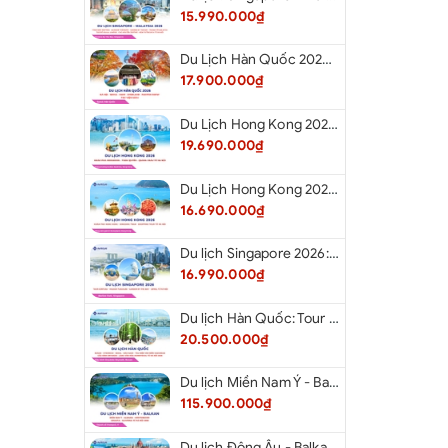
15.990.000₫
Du Lịch Hàn Quốc 2026: Hà Nội - Seoul - Nami - Everland - Painter Show - Thư Viện Sách
17.900.000₫
Du Lịch Hong Kong 2026: Khám phá Hongkong - Thâm Quyến - Quảng Châu từ Hà Nội
19.690.000₫
Du Lịch Hong Kong 2026: Khám phá Hong Kong - Dingding Tram - Shopping Tour từ Hà Nội
16.690.000₫
Du lịch Singapore 2026: Tour Sentosa - Madame Tussauds - Garden By The Bay - Jewel từ Hà Nội
16.990.000₫
Du lịch Hàn Quốc: Tour Busan - Gyeongju - Seoul - Đảo Nami - Tàu Điện Ven Biển Haeundae - Cầu Kính Oryukdo - Làng Văn Hóa Huinnyeoul từ Hà Nội 2026
20.500.000₫
Du lịch Miền Nam Ý - Balkan: Tour Miền Nam Ý - Albania - Montenegro - Croatia - Slovenia từ Hà Nội 2026
115.900.000₫
Du lịch Đông Âu - Balkan: Tour Đức - Slovenia - Croatia - Hungary - Slovakia - Áo - Séc từ Hà Nội 2026