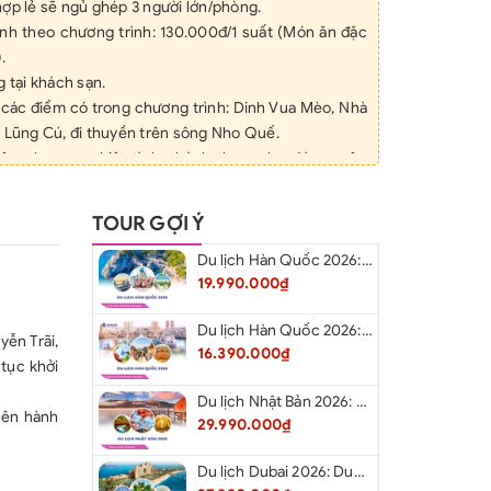
ợp lẻ sẽ ngủ ghép 3 người lớn/phòng.
ính theo chương trình: 130.000đ/1 suất (Món ăn đặc
.
g tại khách sạn.
 các điểm có trong chương trình: Dinh Vua Mèo, Nhà
ờ Lũng Cú, đi thuyền trên sông Nho Quế.
ên phục vụ nhiệt tình, thành thạo, chu đáo xuyên
ch.
ục vụ trên xe, mỗi ngày 01 chai 500ml
TOUR GỢI Ý
 sao vàng.
eo đoàn.
Du lịch Hàn Quốc 2026: Hà Nội – Busan – Seoul – Starfiled – Lotte Worf
19.990.000₫
 du lịch trọn tour mức đền bù tối đa
ười/vụ.
Du lịch Hàn Quốc 2026: Hà Nội – Lotte Word – Đảo Nami – Làng Cổ Hanok Bukchon
yễn Trãi,
16.390.000₫
ÔNG BAO GỒM:
tục khởi
uyển tại Cột Cờ Lũng Cú (30.000vnđ/người).
Du lịch Nhật Bản 2026: Niigata – Aizu – Nikko - Tokyo – Niigata từ Hà Nội
, bia, nước ngọt…) trong các bữa ăn và suốt chương
rên hành
29.990.000₫
á nhân (điện thoại, giặt là, mua sắm, ăn uống ngoài
Du lịch Dubai 2026: Dubai - Safari - Abu Dhabi
, thuê xe máy đi xuống bến thuyền sông Nho Quế,