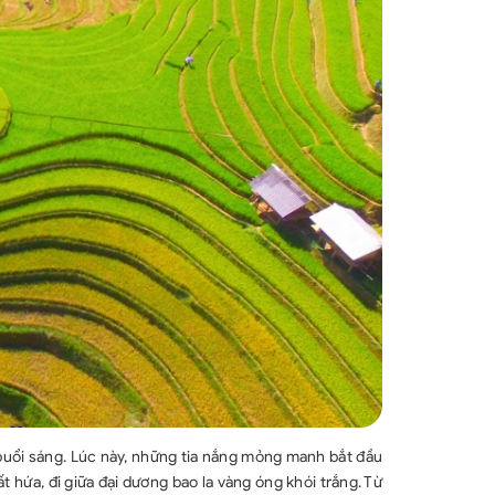
buổi sáng. Lúc này, những tia nắng mỏng manh bắt đầu
t hứa, đi giữa đại dương bao la vàng óng khói trắng. Từ