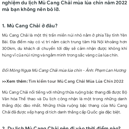
nghiệm du lịch Mù Cang Chải mùa lúa chín năm 2022
mà bạn không nên bỏ lỡ.
1. Mù Cang Chải ở đâu?
Mù Cang Chải là một thị trấn miền núi nhỏ nằm ở phía Tây tỉnh Yên
Bái. Địa điểm này có vị trí nằm cách trung tâm Hà Nội khoảng hơn
300km, du khách di chuyển tới đây sẽ cảm nhận được không khí
hùng vĩ của núi rừng và ngắm mình trong sắc vàng của lúa chín.
Đồi Móng Ngựa Mù Cang Chải mùa lúa chín - Ảnh: Phạm Lan Hương
>>Xem thêm:
Tìm kiếm tour Mù Cang Chải Mùa Lúa Chín 2022
Mù Cang Chải nổi tiếng với những thửa ruộng bậc thang đã được Bộ
Văn hóa Thể thao và Du lịch công nhận là một trong những danh
thắng độc đáo nhất. Những thửa ruộng bậc thang của Mù Cang
Chải đã được xếp hạng di tích danh thắng cấp Quốc gia đặc biệt.
2. Du lịch Mù Cang Chải nên đi vào thời điểm nào?