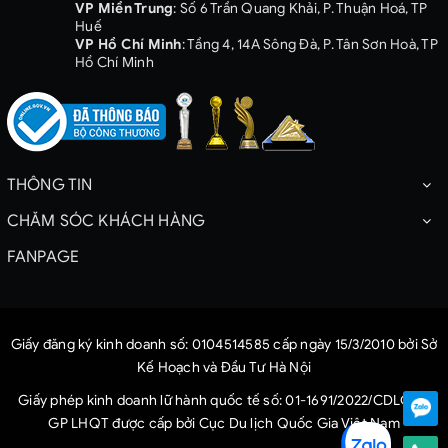
VP Miền Trung
: Số 6 Trần Quang Khải, P. Thuận Hoá, TP
Huế
VP Hồ Chí Minh
: Tầng 4, 14A Sông Đà, P. Tân Sơn Hoà, TP
Hồ Chí Minh
THÔNG TIN
CHĂM SÓC KHÁCH HÀNG
FANPAGE
Giấy đăng ký kinh doanh số: 0104514585 cấp ngày 15/3/2010 bởi Sở
Kế Hoạch và Đầu Tư Hà Nội
Giấy phép kinh doanh lữ hành quốc tế số: 01-1691/2022/CDLQG-
GP LHQT được cấp bởi Cục Du lịch Quốc Gia Việt Nam