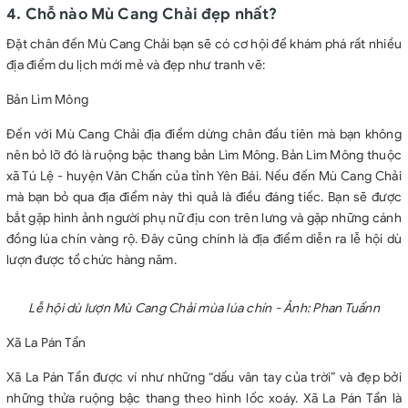
4. Chỗ nào Mù Cang Chải đẹp nhất?
Đặt chân đến Mù Cang Chải bạn sẽ có cơ hội để khám phá rất nhiều
địa điểm du lịch mới mẻ và đẹp như tranh vẽ:
Bản Lìm Mông
Đến với Mù Cang Chải địa điểm dừng chân đầu tiên mà bạn không
nên bỏ lỡ đó là ruộng bậc thang bản Lìm Mông. Bản Lìm Mông thuộc
xã Tú Lệ - huyện Văn Chấn của tỉnh Yên Bái. Nếu đến Mù Cang Chải
mà bạn bỏ qua địa điểm này thì quả là điều đáng tiếc. Bạn sẽ được
bắt gặp hình ảnh người phụ nữ địu con trên lưng và gặp những cánh
đồng lúa chín vàng rộ. Đây cũng chính là địa điểm diễn ra lễ hội dù
lượn được tổ chức hàng năm.
Lễ hội dù lượn Mù Cang Chải mùa lúa chín - Ảnh: Phan Tuấnn
Xã La Pán Tẩn
Xã La Pán Tẩn được ví như những “dấu vân tay của trời” và đẹp bởi
những thửa ruộng bậc thang theo hình lốc xoáy. Xã La Pán Tẩn là