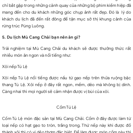
chỉ bắt gặp trong những cảnh quay của những bộ phim kiếm hiệp đã
mang đến cho du khách những góc chụp ảnh rất đẹp. Đó là lý do
khách du lịch đã đến rất đông để tận mục sở thị khung cảnh của
rừng trúc Púng Luông.
5. Du lịch Mù Cang Chải bạn nên ăn gì?
Trải nghiệm tại Mù Cang Chải du khách sẽ được thưởng thức rất
nhiều món ăn ngon và nổi tiếng như:
Xôi nếp Tú Lệ
Xôi nếp Tú Lệ nổi tiếng được nấu từ gạo nếp trên thửa ruộng bậc
thang Tú Lệ. Xôi nếp ở đây rất ngon, mềm, dẻo mà không bị dính.
Càng nhai thì mọi người sẽ cảm nhận được vị bùi của xôi.
Cốm Tú Lệ
Cốm Tú Lệ món đặc sản tại Mù Cang Chải. Cốm ở đây được làm từ
loại nếp có hạt gạo to tròn, trắng trong. Thứ nếp này khi được đồ
thành xôi thì có vị dẻo thơm đặc biệt. Để làm được món cốm này thì