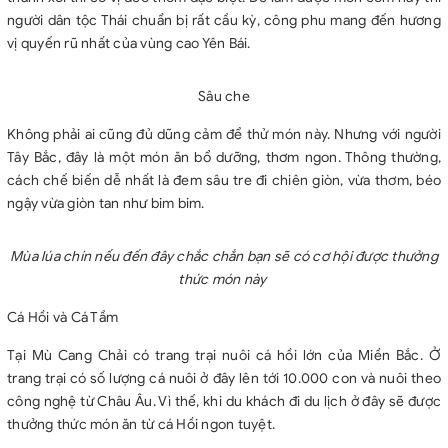
người dân tộc Thái chuẩn bị rất cầu kỳ, công phu mang đến hương
vị quyến rũ nhất của vùng cao Yên Bái.
Sâu che
Không phải ai cũng đủ dũng cảm để thử món này. Nhưng với người
Tây Bắc, đây là một món ăn bổ dưỡng, thơm ngon. Thông thường,
cách chế biến dễ nhất là đem sâu tre đi chiên giòn, vừa thơm, béo
ngậy vừa giòn tan như bim bim.
Mùa lúa chín nếu đến đây chắc chắn bạn sẽ có cơ hội được thưởng
thức món này
Cá Hồi và Cá Tầm
Tại Mù Cang Chải có trang trại nuôi cá hồi lớn của Miền Bắc. Ở
trang trại có số lượng cá nuôi ở đây lên tới 10.000 con và nuôi theo
công nghệ từ Châu Âu. Vì thế, khi du khách đi du lịch ở đây sẽ được
thưởng thức món ăn từ cá Hồi ngon tuyệt.