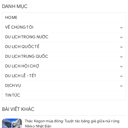
DANH MỤC
HOME
VỀ CHÚNG TÔI
DU LỊCH TRONG NƯỚC
DU LỊCH QUỐC TẾ
DU LỊCH TRUNG QUỐC
DU LỊCH HỘI CHỢ
DU LỊCH LỄ - TẾT
DỊCH VỤ
TIN TỨC
BÀI VIẾT KHÁC
Thác Kegon mùa đông: Tuyệt tác băng giá giữa núi rừng
Nikko Nhật Bản