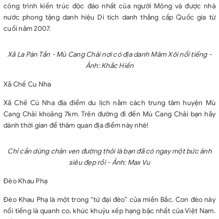
công trình kiến trúc độc đáo nhất của người Mông và được nhà
nước phong tặng danh hiệu Di tích danh thắng cấp Quốc gia từ
cuối năm 2007.
Xã La Pán Tần - Mù Cang Chải nơi có địa danh Mâm Xôi nổi tiếng -
Ảnh: Khắc Hiền
Xã Chế Cu Nha
Xã Chế Cú Nha địa điểm du lịch nằm cách trung tâm huyện Mù
Cang Chải khoảng 7km. Trên đường đi đến Mù Cang Chải bạn hãy
dành thời gian để thăm quan địa điểm này nhé!
Chỉ cần dừng chân ven đường thôi là bạn đã có ngay một bức ảnh
siêu đẹp rồi - Ảnh: Max Vu
Đèo Khau Phạ
Đèo Khau Phạ là một trong “tứ đại đèo” của miền Bắc. Con đèo này
nổi tiếng là quanh co, khúc khuỷu xếp hạng bậc nhất của Việt Nam.