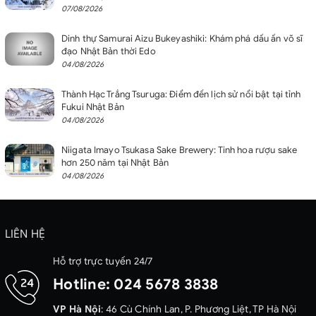
07/08/2026
Dinh thự Samurai Aizu Bukeyashiki: Khám phá dấu ấn võ sĩ
đạo Nhật Bản thời Edo
04/08/2026
Thành Hạc Trắng Tsuruga: Điểm đến lịch sử nổi bật tại tỉnh
Fukui Nhật Bản
04/08/2026
Niigata Imayo Tsukasa Sake Brewery: Tinh hoa rượu sake
hơn 250 năm tại Nhật Bản
04/08/2026
LIÊN HỆ
Hỗ trợ trực tuyến 24/7
Hotline:
024 5678 3838
VP Hà Nội
: 46 Cù Chính Lan, P. Phương Liệt, TP Hà Nội