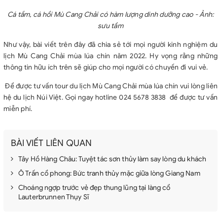
Cá tầm, cá hồi Mù Cang Chải có hàm lượng dinh dưỡng cao - Ảnh:
sưu tầm
Như vậy, bài viết trên đây đã chia sẻ tới mọi người kinh nghiệm du
lịch Mù Cang Chải mùa lúa chín năm 2022. Hy vọng rằng những
thông tin hữu ích trên sẽ giúp cho mọi người có chuyến đi vui vẻ.
Để được tư vấn tour du lịch Mù Cang Chải mùa lúa chín vui lòng liên
hệ du lịch Núi Việt. Gọi ngay hotline 024 5678 3838 để được tư vấn
miễn phí.
BÀI VIẾT LIÊN QUAN
Tây Hồ Hàng Châu: Tuyệt tác sơn thủy làm say lòng du khách
Ô Trấn cổ phong: Bức tranh thủy mặc giữa lòng Giang Nam
Choáng ngợp trước vẻ đẹp thung lũng tại làng cổ
Lauterbrunnen Thụy Sĩ