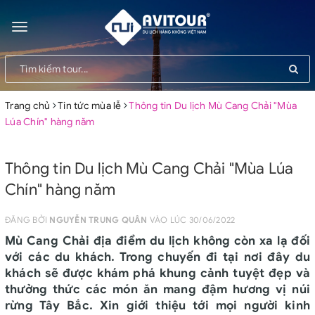
Toggle
navigation
Trang chủ
Tin tức mùa lễ
Thông tin Du lịch Mù Cang Chải "Mùa
Lúa Chín" hàng năm
Thông tin Du lịch Mù Cang Chải "Mùa Lúa
Chín" hàng năm
ĐĂNG BỞI
NGUYỄN TRUNG QUÂN
VÀO LÚC 30/06/2022
Mù Cang Chải địa điểm du lịch không còn xa lạ đối
với các du khách. Trong chuyến đi tại nơi đây du
khách sẽ được khám phá khung cảnh tuyệt đẹp và
thưởng thức các món ăn mang đậm hương vị núi
rừng Tây Bắc. Xin giới thiệu tới mọi người kinh