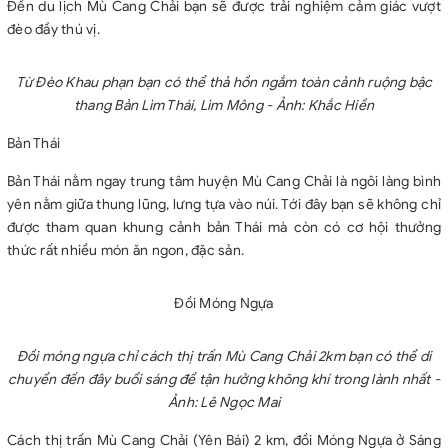
Đến du lịch Mù Cang Chải bạn sẽ được trải nghiệm cảm giác vượt
đèo đầy thú vị.
Từ Đèo Khau phạn bạn có thể thả hồn ngắm toàn cảnh ruộng bậc
thang Bản Lìm Thái, Lìm Mông - Ảnh: Khắc Hiền
Bản Thái
Bản Thái nằm ngay trung tâm huyện Mù Cang Chải là ngôi làng bình
yên nằm giữa thung lũng, lưng tựa vào núi. Tới đây bạn sẽ không chỉ
được tham quan khung cảnh bản Thái mà còn có cơ hội thưởng
thức rất nhiều món ăn ngon, đặc sản.
Đồi Móng Ngựa
Đồi móng ngựa chỉ cách thị trấn Mù Cang Chải 2km bạn có thể di
chuyển đến đây buổi sáng để tận hưởng không khí trong lành nhất -
Ảnh: Lê Ngọc Mai
Cách thị trấn Mù Cang Chải (Yên Bái) 2 km, đồi Móng Ngựa ở Sáng