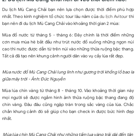
Du lịch Mù Cang Chải bạn nên lựa chọn được thời điểm phù hợp
nhất. Theo kinh nghiệm tổ chức tour lâu năm của
du lịch Avitour
thì
bạn nên đi du lịch Mù Cang Chải vào khoảng thời gian 2 mùa:
Mùa đổ nước từ tháng 5 - tháng 6: Đây chính là thời điểm những
cơn mưa mùa hè bắt đầu như trút nước đổ xuống những ngọn núi
cao thì nước được dẫn từ trên núi vào những thửa ruộng bậc thang.
Tất cả đã tạo nên khung cảnh người dân vào vụ cấy lúa rất đẹp.
Mùa nước đổ Mù Cang Chải lung linh như gương trời khổng lồ bao la
giữa mây trời - Ảnh: Đức Nguyễn
Mùa lúa chín vàng từ tháng 8 - tháng 10. Vào khoảng thời gian này
mọi người sẽ được ngắm hình ảnh thửa ruộng bậc thang đang độ
chín vàng. Đâu đâu cũng ngập tràn trong sắc vàng của lúa. Chắc
chắn khung cảnh đó sẽ giúp cho bạn check in được bức hình đẹp
nhất.
Mùa lúa chín Mù Cang Chải như những tấm lụa vàng trải dài đến tận