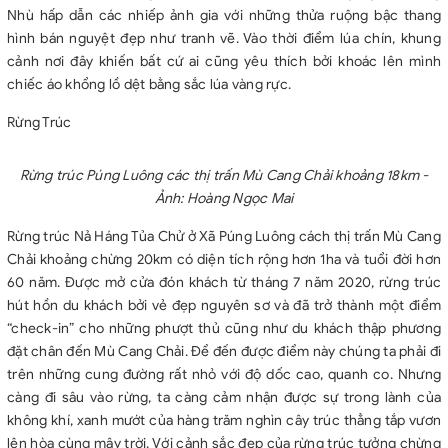
Nhù hấp dẫn các nhiếp ảnh gia với những thửa ruộng bậc thang
hình bán nguyệt đẹp như tranh vẽ. Vào thời điểm lúa chín, khung
cảnh nơi đây khiến bất cứ ai cũng yêu thích bởi khoác lên mình
chiếc áo khổng lồ dệt bằng sắc lúa vàng rực.
Rừng Trúc
Rừng trúc Púng Luông các thị trấn Mù Cang Chải khoảng 18km -
Ảnh: Hoàng Ngọc Mai
Rừng trúc Nả Háng Tủa Chử ở Xã Púng Luông cách thị trấn Mù Cang
Chải khoảng chừng 20km có diện tích rộng hơn 1ha và tuổi đời hơn
60 năm. Được mở cửa đón khách từ tháng 7 năm 2020, rừng trúc
hút hồn du khách bởi vẻ đẹp nguyên sơ và đã trở thành một điểm
“check-in” cho những phượt thủ cũng như du khách thập phương
đặt chân đến Mù Cang Chải. Để đến được điểm này chúng ta phải đi
trên những cung đường rất nhỏ với độ dốc cao, quanh co. Nhưng
càng đi sâu vào rừng, ta càng cảm nhận được sự trong lành của
không khí, xanh mướt của hàng trăm nghìn cây trúc thẳng tắp vươn
lên hòa cùng mây trời. Với cảnh sắc đẹp của rừng trúc tưởng chừng