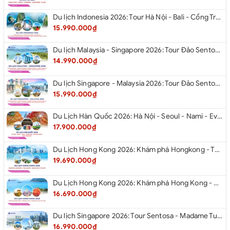
Du lịch Indonesia 2026: Tour Hà Nội - Bali - Cổng Trời Lempuyang - Swings Bali - Ngắm hoàng hôn biển Jimbaran - Kelingking - Sống Lưng Khủng Long từ Hà Nội
15.990.000₫
Du lịch Malaysia - Singapore 2026: Tour Đảo Sentosa - Madame Tussause - Garden By The Bay - Thành Cổ Malacca - Thủ Đô Kualalumpur - Cao Nguyên Genting - New Putrajaya từ Hà Nội
14.990.000₫
Du lịch Singapore - Malaysia 2026: Tour Đảo Sentosa - Madame Tussauds - Garden By The Bay - Thành cổ Malacca - Thủ đô Kuala Lumpur - Cao nguyên Genting - New Putrajaya từ Hà Nội
15.990.000₫
Du Lịch Hàn Quốc 2026: Hà Nội - Seoul - Nami - Everland - Painter Show - Thư Viện Sách
17.900.000₫
Du Lịch Hong Kong 2026: Khám phá Hongkong - Thâm Quyến - Quảng Châu từ Hà Nội
19.690.000₫
Du Lịch Hong Kong 2026: Khám phá Hong Kong - Dingding Tram - Shopping Tour từ Hà Nội
16.690.000₫
Du lịch Singapore 2026: Tour Sentosa - Madame Tussauds - Garden By The Bay - Jewel từ Hà Nội
16.990.000₫