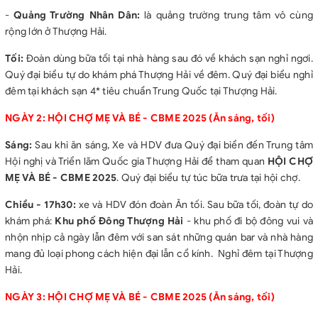
-
Quảng Trường Nhân Dân:
là quảng trường trung tâm vô cùng
rộng lớn ở Thượng Hải.
Tối:
Đoàn dùng bữa tối tại nhà hàng sau đó về khách sạn nghỉ ngơi.
Quý đại biểu tự do khám phá Thượng Hải về đêm. Quý đại biểu nghỉ
đêm tại khách sạn 4* tiêu chuẩn Trung Quốc tại Thượng Hải.
NGÀY 2: HỘI CHỢ MẸ VÀ BÉ - CBME 2025 (Ăn sáng, tối)
Sáng:
Sau khi ăn sáng, Xe và HDV đưa Quý đại biển đến Trung tâm
Hội nghị và Triển lãm Quốc gia Thượng Hải để tham quan
HỘI CHỢ
MẸ VÀ BÉ - CBME 2025
. Quý đại biểu tự túc bữa trưa tại hội chợ.
Chiều - 17h30:
xe và HDV đón đoàn Ăn tối. Sau bữa tối, đoàn tự do
khám phá:
Khu phố Đông Thượng Hải
- khu phố đi bộ đông vui và
nhộn nhịp cả ngày lẫn đêm với san sát những quán bar và nhà hàng
mang đủ loại phong cách hiện đại lẫn cổ kính. Nghỉ đêm tại Thượng
Hải.
NGÀY 3: HỘI CHỢ MẸ VÀ BÉ - CBME 2025 (Ăn sáng, tối)