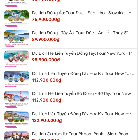
Du lịch Đông Âu: Tour Đức - Séc - Áo - Slovakia - Hungary từ Hà Nội 2026
75.900.000₫
Du lịch Đông - Tây Âu: Tour Đức - Áo - Ý - Thụy Sĩ - Pháp từ Hà Nội 2026
89.900.000₫
Du Lịch Hè Liên Tuyến Đông Tây: Tour New York - Philadelphia - Delaware - Washington Dc - Las Vegas - Red Rock Canyon - Little Saigon - Santa Monica - Los Angeles - San Diego Từ Hà Nội 2026
95.900.000₫
Du Lịch Liên Tuyến Đông Tây Hoa Kỳ: Tour New York - Philadelphia - Delaware - Washington Dc - San Diego - Los Angeles - Las Vegas - Antelope Canyon (Hẻm Núi Linh Dương) - Horseshoe Bend - Monument - Page - Phoenix Từ Hà Nội 2026
112.900.000₫
Du Lịch Hè Liên Tuyến Bờ Đông - Bờ Tây: Tour New York - Philadelphia - Delaware - Washington Dc - Las Vegas - Los Angeles - Hollywood - San Diego - San Jose - San Francisco - Từ Hà Nội 2026
112.900.000₫
Du Lịch Liên Tuyến Đông Tây Hoa Kỳ: Tour New York - Boston - New Hampshire - Artist’s Bluff - Echo Lake Kancamagus Highway - White Mountains - Albany - Buffalo - Niagara Falls Corning - Washington Dc - Las Vegas - Red Rock Canyon - Los Angeles - San Diego Từ Hà Nội 2026
122.900.000₫
Du lịch Cambodia: Tour Phnom Penh - Siem Reap - Phnom Penh