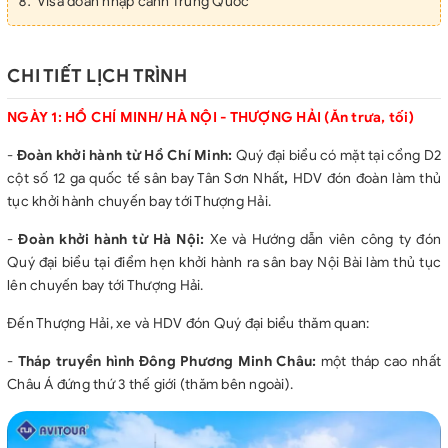
Visa đoàn nhập cảnh Trung Quốc
Vé vào cổng hội chợ.
Bảo hiểm du lịch cho cả hành trình với mức đền bù tối đa
10.000usd
CHI TIẾT LỊCH TRÌNH
GIÁ TOUR CHƯA BAO GỒM
NGÀY 1: HỒ CHÍ MINH/ HÀ NỘI - THƯỢNG HẢI (Ăn trưa, tối)
Chi phí cá nhân: đồ uống, mua sắm hàng hóa, ngủ phòng
đơn...
-
Đoàn khởi hành từ Hồ Chí Minh:
Quý đại biểu có mặt tại cổng D2
Hộ chiếu (Còn hạn 6 tháng).
cột số 12 ga quốc tế sân bay Tân Sơn Nhất
,
HDV đón đoàn làm thủ
Chi phí phiên dịch, phí giao dịch dịch trong hội chợ.
tục khởi hành chuyến bay tới Thượng Hải.
Tiền tip cho HDV và lái xe: 5$/ngày/đại biểu.
GHI CHÚ:
-
Đoàn khởi hành từ Hà Nội:
Xe và Hướng dẫn viên công ty đón
Quý đại biểu tại điểm hẹn khởi hành ra sân bay Nội Bài làm thủ tục
- Trong hội chợ quý khách có thể dùng Tiếng Anh hoặc Tiếng
lên chuyến bay tới Thượng Hải.
Trung.
- Quý khách yêu cầu phiên dịch Tiếng Trung tại hội chợ: Thu
Đến Thượng Hải, xe và HDV đón Quý đại biểu thăm quan:
thêm 85 USD/1 nhóm/ 1 ngày
-
Tháp truyền hình Đông Phương Minh Châu:
một tháp cao nhất
Châu Á đứng thứ 3 thế giới (thăm bên ngoài).