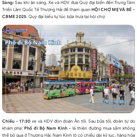
Sáng:
Sau khi ăn sáng, Xe và HDV đưa Quý đại biển đến Trung Tâm
Triển Lãm Quốc Tế Thượng Hải để tham quan
HỘI CHỢ MẸ VÀ BÉ -
CBME 2025
. Quý đại biểu tự túc bữa trưa tại hội chợ.
Chiều - 17:30
xe và HDV đón đoàn Ăn tối. Sau bữa tối, đoàn tự do
khám phá:
Phố đi Bộ Nam Kinh
-
là thiên đường mua sắm không
thể bỏ qua ở Thượng Hải. Nam Kinh lộ có chiều dài kỷ lục, hàng hóa