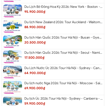
Du Lịch Bờ Đông Hoa Kỳ 2026: New York - Boston - New Hampshire - Artist’s Bluff - Echo Lake Kancamagus Highway - White Mountains - Albany - Buffalo Niagara Falls - Corning - Washington DC
95.900.000₫
Du lịch New Zealand 2026: Tour Auckland - Waitomo - Taupo - Rotorua - Matamata - Hamilton
88.900.000₫
Du lịch Hàn Quốc 2026: Tour Hà Nội - Busan - Gyeongju - Seoul - Đảo Nami - Tàu Điện Ven Biển Haeundae - Cầu Kính Oryukdo - Làng Văn Hóa Huinnyeoul
20.500.000₫
Du lịch Hàn Quốc 2026: Tour Hà Nội - Seoul - Nami - Everland - Painter Show - Thư Viện Sách
17.500.000₫
Du Lịch Nước Úc 2026: Tour Hà Nội - Sydney - Canberra - Melbourne - Hà Nội
64.900.000₫
Du lịch nước Nga 2026: Tour Hà Nội - Moscow - Saint Petersburg từ Hà Nội
69.900.000₫
Du lịch Úc 2026: Tour Hà Nội - Sydney - Canberra - Melbourne - Hà Nội
59.900.000₫