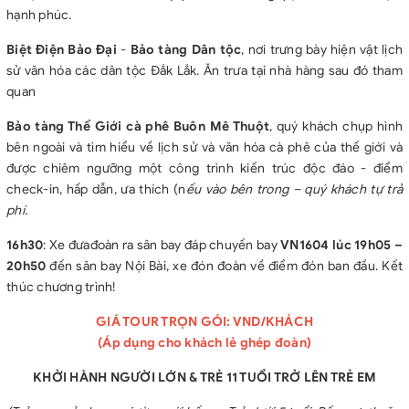
hạnh phúc.
Biệt Điện Bảo Đại
-
Bảo tàng Dân tộc
, nơi trưng bày hiện vật lịch
sử văn hóa các dân tộc Ðắk Lắk. Ăn trưa tại nhà hàng sau đó tham
quan
Bảo tàng Thế Giới cà phê Buôn Mê Thuột
, quý khách chụp hình
bên ngoài và tìm hiểu về lịch sử và văn hóa cà phê của thế giới và
được chiêm ngưỡng một công trình kiến trúc độc đáo - điểm
check-in, hấp dẫn, ưa thích (n
ếu vào bên trong – quý khách tự trả
phí.
16h30
: Xe đưađoàn ra sân bay đáp chuyến bay
VN1604 lúc 19h05 –
20h50
đến sân bay Nội Bài, xe đón đoàn về điểm đón ban đầu. Kết
thúc chương trình!
GIÁ TOUR TRỌN GÓI: VND/KHÁCH
(Áp dụng cho khách lẻ ghép đoàn)
KHỞI HÀNH NGƯỜI LỚN & TRẺ 11 TUỔI TRỞ LÊN TRẺ EM