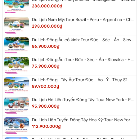
288.000.000₫
Du Lịch Nam Mỹ: Tour Brazil - Peru - Argentina - Chile 2026
298.000.000₫
Du lịch Đông Âu cổ kính: Tour Đức - Séc - Áo - Slovakia - Hungary - Ba Lan từ Hà Nội 2026
86.900.000₫
Du lịch Đông Âu: Tour Đức - Séc - Áo - Slovakia - Hungary từ Hà Nội 2026
75.900.000₫
Du lịch Đông - Tây Âu: Tour Đức - Áo - Ý - Thụy Sĩ - Pháp từ Hà Nội 2026
89.900.000₫
Du Lịch Hè Liên Tuyến Đông Tây: Tour New York - Philadelphia - Delaware - Washington Dc - Las Vegas - Red Rock Canyon - Little Saigon - Santa Monica - Los Angeles - San Diego Từ Hà Nội 2026
95.900.000₫
Du Lịch Liên Tuyến Đông Tây Hoa Kỳ: Tour New York - Philadelphia - Delaware - Washington Dc - San Diego - Los Angeles - Las Vegas - Antelope Canyon (Hẻm Núi Linh Dương) - Horseshoe Bend - Monument - Page - Phoenix Từ Hà Nội 2026
112.900.000₫