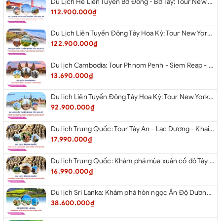
Du Lịch Hè Liên Tuyến Bờ Đông - Bờ Tây: Tour New York - Philadelphia - Delaware - Washington Dc - Las Vegas - Los Angeles - Hollywood - San Diego - San Jose - San Francisco - Từ Hà Nội 2026
112.900.000₫
Du Lịch Liên Tuyến Đông Tây Hoa Kỳ: Tour New York - Boston - New Hampshire - Artist’s Bluff - Echo Lake Kancamagus Highway - White Mountains - Albany - Buffalo - Niagara Falls Corning - Washington Dc - Las Vegas - Red Rock Canyon - Los Angeles - San Diego Từ Hà Nội 2026
122.900.000₫
Du lịch Cambodia: Tour Phnom Penh - Siem Reap - Phnom Penh
13.690.000₫
Du lịch Liên Tuyến Đông Tây Hoa Kỳ: Tour New York - Philadelphia - Delaware - Washington D.C - Las Vegas - Red rock Canyon - Little Saigon - Santa Monica - Los Angeles - San Diego từ Hà Nội 2026
92.900.000₫
Du lịch Trung Quốc: Tour Tây An - Lạc Dương - Khai Phong từ Hà Nội 2026
17.990.000₫
Du lịch Trung Quốc: Khám phá mùa xuân cố đô Tây An từ Hà Nội 2026
16.990.000₫
Du lịch Sri Lanka: Khám phá hòn ngọc Ấn Độ Dương 2026
38.600.000₫