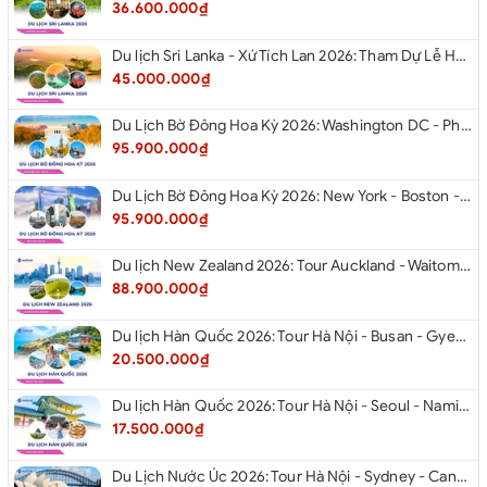
36.600.000₫
Du lịch Sri Lanka - Xứ Tích Lan 2026: Tham Dự Lễ Hội Rước Xá Lợi Răng Phật
45.000.000₫
Du Lịch Bờ Đông Hoa Kỳ 2026: Washington DC - Philadelphia - New York - Boston - New Hampshire White Mountains - Albany - Niagara Falls - Buffalo - Corning - New York
95.900.000₫
Du Lịch Bờ Đông Hoa Kỳ 2026: New York - Boston - New Hampshire - Artist’s Bluff - Echo Lake Kancamagus Highway - White Mountains - Albany - Buffalo Niagara Falls - Corning - Washington DC
95.900.000₫
Du lịch New Zealand 2026: Tour Auckland - Waitomo - Taupo - Rotorua - Matamata - Hamilton
88.900.000₫
Du lịch Hàn Quốc 2026: Tour Hà Nội - Busan - Gyeongju - Seoul - Đảo Nami - Tàu Điện Ven Biển Haeundae - Cầu Kính Oryukdo - Làng Văn Hóa Huinnyeoul
20.500.000₫
Du lịch Hàn Quốc 2026: Tour Hà Nội - Seoul - Nami - Everland - Painter Show - Thư Viện Sách
17.500.000₫
Du Lịch Nước Úc 2026: Tour Hà Nội - Sydney - Canberra - Melbourne - Hà Nội