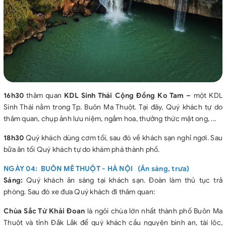
16h30
thăm quan
KDL Sinh Thái Cộng Đồng Ko Tam –
một KDL
Sinh Thái nằm trong Tp. Buôn Ma Thuột. Tại đây, Quý khách tự do
thăm quan, chụp ảnh lưu niệm, ngắm hoa, thưởng thức mật ong, ...
18h30
Quý khách dùng cơm tối, sau đó về khách sạn nghỉ ngơi. Sau
bữa ăn tối Quý khách tự do khám phá thành phố.
NGÀY 04: BUÔN MÊ THUỘT - HÀ NỘI (Ăn sáng, trưa)
Sáng:
Quý khách ăn sáng tại khách sạn. Đoàn làm thủ tục trả
phòng. Sau đó xe đưa Quý khách đi thăm quan:
Chùa Sắc Tứ Khải Đoan
là ngôi chùa lớn nhất thành phố Buôn Ma
Thuột và tỉnh Đắk Lắk để quý khách cầu nguyện bình an, tài lộc,