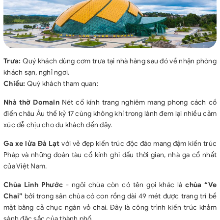
Trưa:
Quý khách dùng cơm trưa tại nhà hàng sau đó về nhận phòng
khách sạn, nghỉ ngơi.
Chiều:
Quý khách tham quan:
Nhà thờ Domain
Nét cổ kính trang nghiêm mang phong cách cổ
điển châu Âu thế kỷ 17 cùng không khí trong lành đem lại nhiều cảm
xúc dễ chịu cho du khách đến đây.
Ga xe lửa Đà Lạt
với vẻ đẹp kiến trúc độc đáo mang đậm kiến trúc
Pháp và những đoàn tàu cổ kính ghi dấu thời gian, nhà ga cổ nhất
của Việt Nam.
Chùa Linh Phước
- ngôi chùa còn có tên gọi khác là
chùa “Ve
Chai”
bởi trong sân chùa có con rồng dài 49 mét được trang trí bề
mặt bằng cả chục ngàn vỏ chai. Đây là công trình kiến trúc khảm
sành đặc sắc của thành phố.