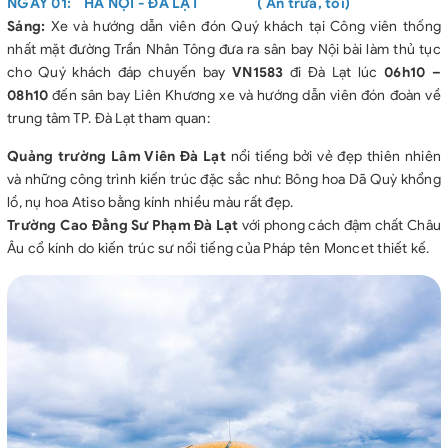
NGÀY 01: HÀ NỘI - ĐÀ LẠT ( Ăn trưa, tối)
✅Bảo hiểm du lịch: Mức tối đa 120.000.000/01 trường hợp.
Sáng:
Xe và hướng dẫn viên đón Quý khách tại Công viên thống
✅Nuớc uống trên xe ô tô 01 chai/ngày/người.
nhất mặt đường Trần Nhân Tông đưa ra sân bay Nội bài làm thủ tục
GIÁ TOUR KHÔNG BAO GỒM
cho Quý khách đáp chuyến bay
VN1583
đi Đà Lạt lúc
06h10 –
08h10
đến sân bay Liên Khương xe và hướng dẫn viên đón đoàn về
❌Không bao gồm chi phí: điện thoại, giặt ủi,
trung tâm TP. Đà Lạt tham quan:
❌Chi phí đồ uống và các chi phí khác ngoài chương trình.
❌Phí cưỡi voi, phí chèo thuyền độc mộc.
Quảng trường Lâm Viên Đà Lạt
nổi tiếng bởi vẻ đẹp thiên nhiên
❌Tip cho HDV và Lái xe.
và những công trình kiến trúc đặc sắc như: Bông hoa Dã Quỳ khổng
lồ, nụ hoa Atiso bằng kính nhiều màu rất đẹp.
Trường Cao Đẳng Sư Phạm Đà Lạt
với phong cách đậm chất Châu
Âu cổ kính do kiến trúc sư nổi tiếng của Pháp tên Moncet thiết kế.