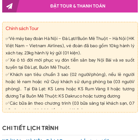
ĐẶT TOUR & THANH TOÁN
Chính sách Tour
✅Vé máy bay đoàn Hà Nội – Đà Lạt//Buôn Mê Thuột – Hà Nội (HK
Việt Nam – Vietnam Airlines), vé đoàn đã bao gồm 10kg hành lý
xách tay, 23kg hành lý ký gửi (01 kiện).
✅Xe ô tô đời mới phục vụ đón tiễn sân bay Nội Bài và xe suốt
tuyến tại Đà Lạt, Buôn Mê Thuột.
✅Khách sạn tiêu chuẩn 3 sao (02 người/phòng), nếu lẻ người
hoặc lẻ nam hoặc nữ Quý khách sử dụng phòng ba (03 người/
phòng). Tại Đà Lạt: KS Lens hoặc KS Rum Vàng II hoặc tương
đương Tại Buôn Mê Thuột: KS Dakruco hoặc tương đương
✅Các bữa ăn theo chương trình (03 bữa sáng tại khách sạn, 07
bữa ăn chính 150.000 đồng/người/bữa).
✅Hướng dẫn viên địa phương kinh nghiệm, nhiệt tình phục vụ
suốt tuyến tại Đà Lạt, Buôn Mê Thuột, HDV đón tiễn Sân bay Nội
CHI TIẾT LỊCH TRÌNH
Bài.
✅Vé vào cổng 1 lần tại các điểm tham quan theo chương trình.