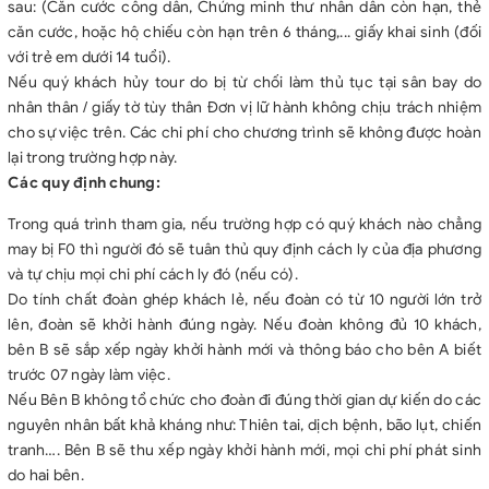
sau: (Căn cước công dân, Chứng minh thư nhân dân còn hạn, thẻ
căn cước, hoặc hộ chiếu còn hạn trên 6 tháng,... giấy khai sinh (đối
với trẻ em dưới 14 tuổi).
Nếu quý khách hủy tour do bị từ chối làm thủ tục tại sân bay do
nhân thân / giấy tờ tùy thân Đơn vị lữ hành không chịu trách nhiệm
cho sự việc trên. Các chi phí cho chương trình sẽ không được hoàn
lại trong trường hợp này.
Các quy định chung:
Trong quá trình tham gia, nếu trường hợp có quý khách nào chẳng
may bị F0 thì người đó sẽ tuân thủ quy định cách ly của địa phương
và tự chịu mọi chi phí cách ly đó (nếu có).
Do tính chất đoàn ghép khách lẻ, nếu đoàn có từ 10 người lớn trở
lên, đoàn sẽ khởi hành đúng ngày. Nếu đoàn không đủ 10 khách,
bên B sẽ sắp xếp ngày khởi hành mới và thông báo cho bên A biết
trước 07 ngày làm việc.
Nếu Bên B không tổ chức cho đoàn đi đúng thời gian dự kiến do các
nguyên nhân bất khả kháng như: Thiên tai, dịch bệnh, bão lụt, chiến
tranh…. Bên B sẽ thu xếp ngày khởi hành mới, mọi chi phí phát sinh
do hai bên.