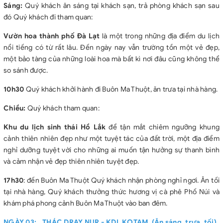
Sáng:
Quý khách ăn sáng tại khách sạn, trả phòng khách sạn sau
đó Quý khách đi tham quan:
Vườn hoa thành phố Đà Lạt
là một trong những địa điểm du lịch
nổi tiếng có từ rất lâu. Đến ngày nay vẫn trường tồn một vẻ đẹp,
một bảo tàng của những loài hoa mà bất kì nơi đâu cũng không thể
so sánh được.
10h30
Quý khách khởi hành đi Buôn Ma Thuột, ăn trưa tại nhà hàng.
Chiều:
Quý khách tham quan:
Khu du lịch sinh thái Hồ Lắk
để tận mắt chiêm ngưỡng khung
cảnh thiên nhiên đẹp như một tuyệt tác của đất trời, một địa điểm
nghỉ dưỡng tuyệt vời cho những ai muốn tận hưởng sự thanh bình
và cảm nhận vẻ đẹp thiên nhiên tuyệt đẹp.
17h30
: đến Buôn Ma Thuột Quý khách nhận phòng nghỉ ngơi. Ăn tối
tại nhà hàng, Quý khách thưởng thức hương vị cà phê Phố Núi và
khám phá phong cảnh Buôn Ma Thuột vào ban đêm.
NGÀY 03: THÁC DRAY NUR - KDL KOTAM (Ăn sáng, trưa, tối)