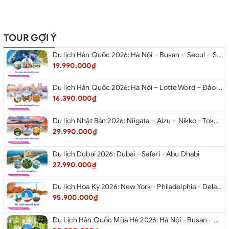
TOUR GỢI Ý
Du lịch Hàn Quốc 2026: Hà Nội – Busan – Seoul – Starfiled – Lotte Worf
19.990.000₫
Du lịch Hàn Quốc 2026: Hà Nội – Lotte Word – Đảo Nami – Làng Cổ Hanok Bukchon
16.390.000₫
Du lịch Nhật Bản 2026: Niigata – Aizu – Nikko - Tokyo – Niigata từ Hà Nội
29.990.000₫
Du lịch Dubai 2026: Dubai - Safari - Abu Dhabi
27.990.000₫
Du lịch Hoa Kỳ 2026: New York - Philadelphia - Delaware - Washington D.C. - Las Vegas - Red Rock Canyon - Quận Cam - Santa Monica - Hollywood - San Diego - Los Angeles.
95.900.000₫
Du Lịch Hàn Quốc Mùa Hè 2026: Hà Nội - Busan - Gyeongju - Seoul - Đảo Nami - Tàu Điện Ven Biển Haeundae - Cầu Kính Oryukdo - Làng Văn Hóa Huinnyeoul