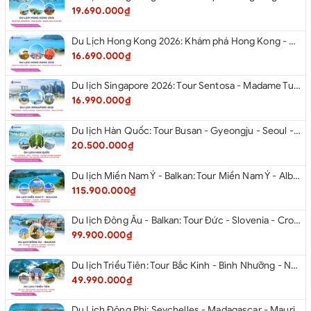
19.690.000₫
Du Lịch Hong Kong 2026: Khám phá Hong Kong - Dingding Tram - Shopping Tour từ Hà Nội
16.690.000₫
Du lịch Singapore 2026: Tour Sentosa - Madame Tussauds - Garden By The Bay - Jewel từ Hà Nội
16.990.000₫
Du lịch Hàn Quốc: Tour Busan - Gyeongju - Seoul - Đảo Nami - Tàu Điện Ven Biển Haeundae - Cầu Kính Oryukdo - Làng Văn Hóa Huinnyeoul từ Hà Nội 2026
20.500.000₫
Du lịch Miền Nam Ý - Balkan: Tour Miền Nam Ý - Albania - Montenegro - Croatia - Slovenia từ Hà Nội 2026
115.900.000₫
Du lịch Đông Âu - Balkan: Tour Đức - Slovenia - Croatia - Hungary - Slovakia - Áo - Séc từ Hà Nội 2026
99.900.000₫
Du lịch Triều Tiên: Tour Bắc Kinh - Bình Nhưỡng - Núi Myohyang - Kaesong - Bàn Môn Điếm - Đan Đông từ Hà Nội 2026
49.990.000₫
Du Lịch Đông Phi: Seychelles - Madagascar - Mauritius 2026