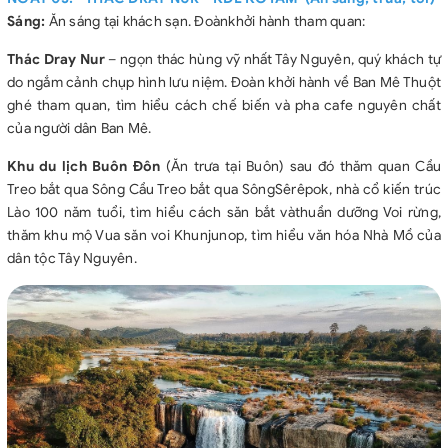
Sáng:
Ăn sáng tại khách sạn. Đoànkhởi hành tham quan:
Thác Dray Nur
– ngọn thác hùng vỹ nhất Tây Nguyên, quý khách tự
do ngắm cảnh chụp hình lưu niệm. Đoàn khởi hành về Ban Mê Thuột
ghé tham quan, tìm hiểu cách chế biến và pha cafe nguyên chất
của người dân Ban Mê.
Khu du lịch Buôn Đôn
(Ăn trưa tại Buôn) sau đó thăm quan Cầu
Treo bắt qua Sông Cầu Treo bắt qua SôngSêrêpok, nhà cổ kiến trúc
Lào 100 năm tuổi, tìm hiểu cách săn bắt vàthuần dưỡng Voi rừng,
thăm khu mộ Vua săn voi Khunjunop, tìm hiểu văn hóa Nhà Mồ của
dân tộc Tây Nguyên.