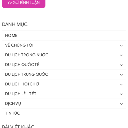
GỬI BÌNH LUẬN
DANH MỤC
HOME
VỀ CHÚNG TÔI
DU LỊCH TRONG NƯỚC
DU LỊCH QUỐC TẾ
DU LỊCH TRUNG QUỐC
DU LỊCH HỘI CHỢ
DU LỊCH LỄ - TẾT
DỊCH VỤ
TIN TỨC
BÀI VIẾT KHÁC