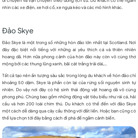
di chuyển và vận chuyển theo dòng lịch sử. Du khách có thể ngắm
nhìn các xe điện, xe hơi cổ, xe ngựa kéo và các mô hình khác.
Đảo Skye
Đảo Skye là một trong số những hòn đảo lớn nhất tại Scotland. Nơi
đây đặc biệt nổi tiếng với những ai yêu thích cá và thiên nhiên
hoang dã. Hơn nữa phong cảnh của hòn đảo này còn vô cùng thơ
mộng bởi các thung lũng xanh, bãi cát trắng trải dài,…
Tất cả tạo nên ấn tượng sâu sắc trong lòng du khách về hòn đảo chỉ
khoảng 50 dặm. Skye là phần còn lại của rừng sồi nguyên sinh tự
nhiên. Do vậy nơi đây có hệ sinh thái động vật hoang dã vô cùng
phong phú. Chúng bao gồm những động vật tiêu biểu như rái cá, hải
cầu và hơn 200 loài chim thú. Du khách có thể đến với đảo Skye
một cách dễ dàng qua cây cầu thông với đất liền. Hoặc bạn cũng có
thể lựa chọn tới đây bằng cách đi phà để ngắm cảnh biển.