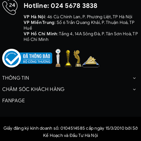
Hotline:
024 5678 3838
VP Hà Nội
: 46 Cù Chính Lan, P. Phương Liệt, TP Hà Nội
VP Miền Trung
: Số 6 Trần Quang Khải, P. Thuận Hoá, TP
Huế
VP Hồ Chí Minh
: Tầng 4, 14A Sông Đà, P. Tân Sơn Hoà, TP
Hồ Chí Minh
THÔNG TIN
CHĂM SÓC KHÁCH HÀNG
FANPAGE
Giấy đăng ký kinh doanh số: 0104514585 cấp ngày 15/3/2010 bởi Sở
Kế Hoạch và Đầu Tư Hà Nội