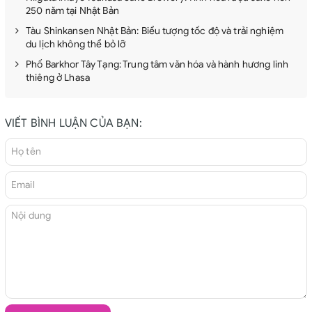
250 năm tại Nhật Bản
Tàu Shinkansen Nhật Bản: Biểu tượng tốc độ và trải nghiệm
du lịch không thể bỏ lỡ
Phố Barkhor Tây Tạng: Trung tâm văn hóa và hành hương linh
thiêng ở Lhasa
VIẾT BÌNH LUẬN CỦA BẠN: