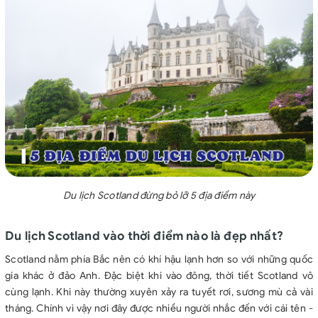
Du lịch Scotland đừng bỏ lỡ 5 địa điểm này
Du lịch Scotland vào thời điểm nào là đẹp nhất?
Scotland nằm phía Bắc nên có khí hậu lạnh hơn so với những quốc
gia khác ở đảo Anh. Đặc biệt khi vào đông, thời tiết Scotland vô
cùng lạnh. Khi này thường xuyên xảy ra tuyết rơi, sương mù cả vài
tháng. Chính vì vậy nơi đây được nhiều người nhắc đến với cái tên -