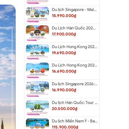
Du lịch Singapore - Malaysia 2026: Tour Đảo Sentosa - Madame Tussauds - Garden By The Bay - Thành cổ Malacca - Thủ đô Kuala Lumpur - Cao nguyên Genting - New Putrajaya từ Hà Nội
15.990.000₫
Du Lịch Hàn Quốc 2026: Hà Nội - Seoul - Nami - Everland - Painter Show - Thư Viện Sách
17.900.000₫
Du Lịch Hong Kong 2026: Khám phá Hongkong - Thâm Quyến - Quảng Châu từ Hà Nội
19.690.000₫
Du Lịch Hong Kong 2026: Khám phá Hong Kong - Dingding Tram - Shopping Tour từ Hà Nội
16.690.000₫
Du lịch Singapore 2026: Tour Sentosa - Madame Tussauds - Garden By The Bay - Jewel từ Hà Nội
16.990.000₫
Du lịch Hàn Quốc: Tour Busan - Gyeongju - Seoul - Đảo Nami - Tàu Điện Ven Biển Haeundae - Cầu Kính Oryukdo - Làng Văn Hóa Huinnyeoul từ Hà Nội 2026
20.500.000₫
Du lịch Miền Nam Ý - Balkan: Tour Miền Nam Ý - Albania - Montenegro - Croatia - Slovenia từ Hà Nội 2026
115.900.000₫