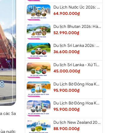
Du Lịch Nước Úc 2026: Hà Nội - Melbourne - Canberra - Sydney - Hà Nội
64.900.000₫
Du lịch Bhutan 2026: Hà Nội - Bhutan - Paro - Thimphu - Punakha
52.990.000₫
Du lịch Sri Lanka 2026: Khám Phá Xứ Tích Lan
36.600.000₫
Du lịch Sri Lanka - Xứ Tích Lan 2026: Tham Dự Lễ Hội Rước Xá Lợi Răng Phật
45.000.000₫
Du Lịch Bờ Đông Hoa Kỳ 2026: Washington DC - Philadelphia - New York - Boston - New Hampshire White Mountains - Albany - Niagara Falls - Buffalo - Corning - New York
95.900.000₫
Du Lịch Bờ Đông Hoa Kỳ 2026: New York - Boston - New Hampshire - Artist’s Bluff - Echo Lake Kancamagus Highway - White Mountains - Albany - Buffalo Niagara Falls - Corning - Washington DC
95.900.000₫
ủa các Sa
Du lịch New Zealand 2026: Tour Auckland - Waitomo - Taupo - Rotorua - Matamata - Hamilton
88.900.000₫
 của nước