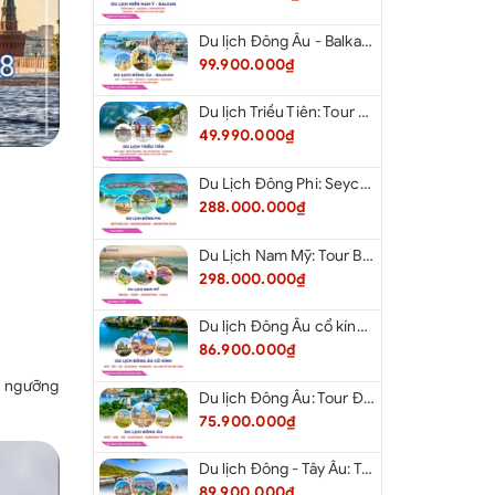
Du lịch Đông Âu - Balkan: Tour Đức - Slovenia - Croatia - Hungary - Slovakia - Áo - Séc từ Hà Nội 2026
99.900.000₫
Du lịch Triều Tiên: Tour Bắc Kinh - Bình Nhưỡng - Núi Myohyang - Kaesong - Bàn Môn Điếm - Đan Đông từ Hà Nội 2026
49.990.000₫
Du Lịch Đông Phi: Seychelles - Madagascar - Mauritius 2026
288.000.000₫
Du Lịch Nam Mỹ: Tour Brazil - Peru - Argentina - Chile 2026
298.000.000₫
Du lịch Đông Âu cổ kính: Tour Đức - Séc - Áo - Slovakia - Hungary - Ba Lan từ Hà Nội 2026
86.900.000₫
m ngưỡng
Du lịch Đông Âu: Tour Đức - Séc - Áo - Slovakia - Hungary từ Hà Nội 2026
75.900.000₫
Du lịch Đông - Tây Âu: Tour Đức - Áo - Ý - Thụy Sĩ - Pháp từ Hà Nội 2026
89.900.000₫