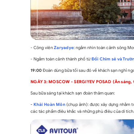
- Công viên
Zaryadye
:
ngắm nhìn toàn cảnh sông Mosc
- Ngắm toàn cảnh thành phố từ
Đồi Chim sẻ và Trườ
19:00
Đoàn dùng bữa tối sau đó về khách sạn nghỉ ngơ
NGÀY 3: MOSCOW - SERGIYEV POSAD (Ăn sáng, tr
Sau bữa sáng tại khách sạn đoàn thăm quan:
-
Khải Hoàn Môn
(chụp ảnh): được xây dựng nhằm tô
các tác phẩm điêu khắc và những phù điêu của di tích