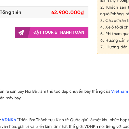
xách tay + 23kg 
Khách sạn t
62.900.000₫
Tổng tiền
người/phòng, nế
Các bữa ăn t
Xe ô tô di c
ĐẶT TOUR & THANH TOÁN
Phí tham qua
Hướng dẫn vi
Hướng dẫn 
khách).
Vé tàu cao 
Phí xin visa 
Bảo hiểm d
Mũ thương h
Nước uống 1
n ra sân bay Nội Bài, làm thủ tục đáp chuyến bay thẳng của
Vietnam 
GIÁ TOUR CH
ên máy bay.
Lệ phí hộ ch
định, chi phí cá
Tiền tip 7
:
VDNKh
"Triển lãm Thành tựu Kinh tế Quốc gia" là một khu phức hợp 
phương.
ăn hóa, giải trí và triển lãm lớn nhất thế giới. VDNKh nổi tiếng với cá
Đồ uống bia 