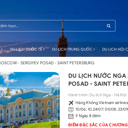
C
DU LỊCH QUỐC TẾ
DU LỊCH TRUNG QUỐC
DU LỊCH HỘI
MOSCOW - SERGIYEV POSAD - SAINT PETERSBURG
DU LỊCH NƯỚC NGA 
POSAD - SAINT PET
Hành trình:
Du lịch Nga - Hà Nội
Hàng Không Vietnam airline
10/06; 10.24/07; 05/08; 23/09
9 Ngày 8 đêm
ĐIỂM ĐẶC SẮC CỦA CHƯƠNG