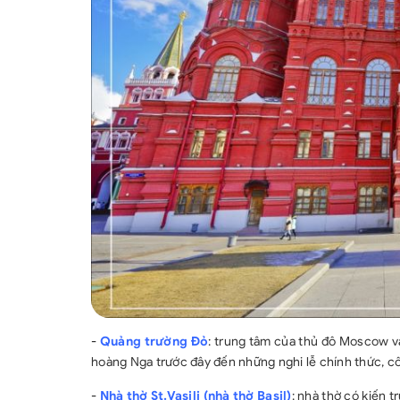
-
Quảng trường Đỏ
: trung tâm của thủ đô Moscow và
hoàng Nga trước đây đến những nghi lễ chính thức, c
-
Nhà thờ St.Vasili (nhà thờ Basil)
: nhà thờ có kiến 