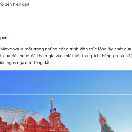
Xô đến hiện đại)
Phí chụp ảnh
VAT 0%.
Ghi chú:
- Tùy theo thời
trình du lịch c
quan:
quý khách thăm 
Matxcova là một trong những công trình kiến trúc lộng lẫy nhất của 
THỦ TỤC XIN 
t của đất nước đã tham gia vào thiết kế, trang trí những ga tàu đ
- Hộ chiếu gốc
ện nguy nga dưới lòng đất.
còn ít nhất 2 tr
- 2 ảnh 3,5 x 
đầu là 3cm, kh
trong vòng 6 t
thông số quy đị
- Cung cấp các
thoại, địa chỉ 
công ty, số điện
- Thời hạn nộp 
hành.