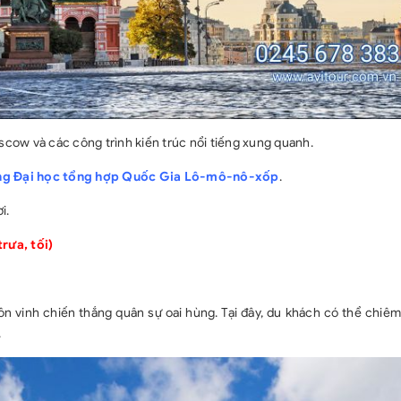
ow và các công trình kiến trúc nổi tiếng xung quanh.
ng Đại học tổng hợp Quốc Gia Lô-mô-nô-xốp
.
i.
ưa, tối)
n vinh chiến thắng quân sự oai hùng. Tại đây, du khách có thể chiê
.