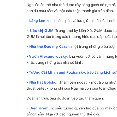
Nga. Quần thể nhà thờ được xây bằng gạch đỏ rực rỡ,
sơn đủ màu sắc và một dấu thập thánh giá trên đỉnh.
-
Lăng Lenin
: nơi bảo quản và lưu giữ thi hài của Lenin
-
Siêu thị GUM
: Trong thời kỳ Liên Xô, GUM được q
GUM là nơi tập trung các thương hiệu cao cấp, cửa hàn
-
Nhà thờ Đức mẹ Kazan
: một trong những biểu tượn
-
Vườn Alexandrovsky
: khu vườn với vô vàn những l
khắc cùng những tòa nhà cổ kính.
-
Tượng đài Minin and Pozharsky, bảo tàng Lịch sử
-
Nhà hát Bolshoi
(thăm bên ngoài) - một trong những
thuật ballet không chỉ của Nga mà còn của toàn Châu Â
Đoàn ăn trưa. Sau đó đoàn tiếp tục thăm quan:
-
Điện Kremlin
: biểu tượng quyền lực của bộ máy ch
tổng thống Nga với các nguyên thủ thế giới.