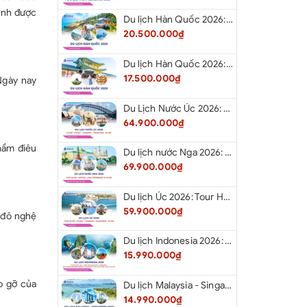
hành được
Du lịch Hàn Quốc 2026: Tour Hà Nội - Busan - Gyeongju - Seoul - Đảo Nami - Tàu Điện Ven Biển Haeundae - Cầu Kính Oryukdo - Làng Văn Hóa Huinnyeoul
20.500.000₫
Du lịch Hàn Quốc 2026: Tour Hà Nội - Seoul - Nami - Everland - Painter Show - Thư Viện Sách
17.500.000₫
Ngày nay
Du Lịch Nước Úc 2026: Tour Hà Nội - Sydney - Canberra - Melbourne - Hà Nội
64.900.000₫
phẩm điêu
Du lịch nước Nga 2026: Tour Hà Nội - Moscow - Saint Petersburg từ Hà Nội
69.900.000₫
Du lịch Úc 2026: Tour Hà Nội - Sydney - Canberra - Melbourne - Hà Nội
59.900.000₫
h đô nghệ
Du lịch Indonesia 2026: Tour Hà Nội - Bali - Cổng Trời Lempuyang - Swings Bali - Ngắm hoàng hôn biển Jimbaran - Kelingking - Sống Lưng Khủng Long từ Hà Nội
15.990.000₫
ặp gỡ của
Du lịch Malaysia - Singapore 2026: Tour Đảo Sentosa - Madame Tussause - Garden By The Bay - Thành Cổ Malacca - Thủ Đô Kualalumpur - Cao Nguyên Genting - New Putrajaya từ Hà Nội
14.990.000₫