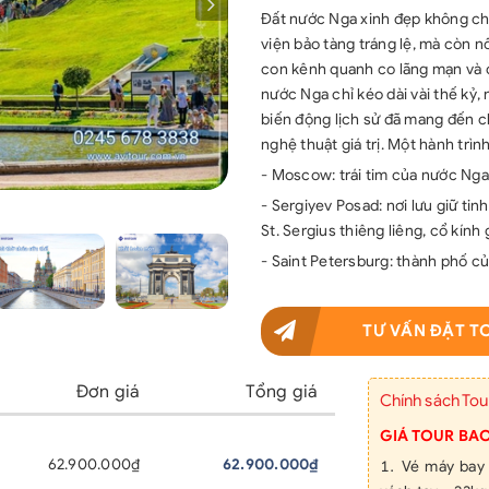
Đất nước Nga xinh đẹp không chỉ
viện bảo tàng tráng lệ, mà còn n
con kênh quanh co lãng mạn và c
nước Nga chỉ kéo dài vài thế kỷ,
biến động lịch sử đã mang đến ch
nghệ thuật giá trị. Một hành trì
- Moscow: trái tim của nước Nga
- Sergiyev Posad: nơi lưu giữ tin
St. Sergius thiêng liêng, cổ kính
- Saint Petersburg: thành phố củ
TƯ VẤN ĐẶT T
Đơn giá
Tổng giá
Chính sách Tou
GIÁ TOUR BA
62.900.000₫
62.900.000₫
Vé máy bay 