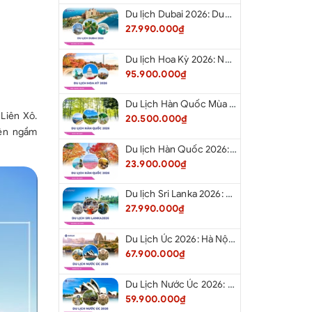
 tại các điểm tham quan.
Du lịch Dubai 2026: Dubai - Safari - Abu Dhabi
27.990.000₫
Du lịch Hoa Kỳ 2026: New York - Philadelphia - Delaware - Washington D.C. - Las Vegas - Red Rock Canyon - Quận Cam - Santa Monica - Hollywood - San Diego - Los Angeles.
 tiết và lịch làm việc của các địa điểm du lịch, lịch
95.900.000₫
ủa từng ngày có thể thay đổi, nhưng vẫn đảm bảo cho
hết các địa điểm du lịch ghi trong chương trình.
Du Lịch Hàn Quốc Mùa Hè 2026: Hà Nội - Busan - Gyeongju - Seoul - Đảo Nami - Tàu Điện Ven Biển Haeundae - Cầu Kính Oryukdo - Làng Văn Hóa Huinnyeoul
Liên Xô.
VISA NGA
20.500.000₫
iện ngầm
 còn thời hạn trên 6 tháng kể từ ngày khởi hành và
Du lịch Hàn Quốc 2026: Hà Nội - Busan - Gyeongju - Seoul - Đảo Nami - Tàu Điện Ven Biển Haeundae - Cỏ Hồng Muhly - Làng Văn Hóa Huinnyeoul
ang trống để dán visa.
23.900.000₫
4,5 chụp trên nền phông trắng, từ cằm lên đến đỉnh
ông đội mũ, không đeo kính, không cười (ảnh chụp
Du lịch Sri Lanka 2026: Colombo - Negombo - Pinnawala - Kandy - Kalutara - Nuwara - Eliya
háng so với ngày khởi hành). Yêu cầu làm ảnh đúng
27.990.000₫
nh.
Du Lịch Úc 2026: Hà Nội - Sydney- Canberra - Melbourne - Hà Nội
 thông tin cá nhân và của vợ hoặc chồng: Số điện
67.900.000₫
nhà riêng, thông tin công việc (Tên công ty, địa chỉ
 thoại, chức vụ) - có bản thông tin mẫu khai xin visa.
Du Lịch Nước Úc 2026: Hà Nội - Sydney- Canberra - Melbourne - Hà Nội
hồ sơ để xin visa: Ít nhất 20 ngày trước ngày khởi
59.900.000₫