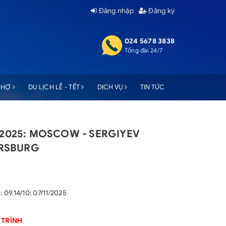
Đăng nhập
Đăng ký
024 5678 3838
Tổng đài 24/7
 CHỢ
DU LỊCH LỄ - TẾT
DỊCH VỤ
TIN TỨC
2025: MOSCOW - SERGIYEV
ERSBURG
s
; 09.14/10; 07/11/2025
 TRÌNH