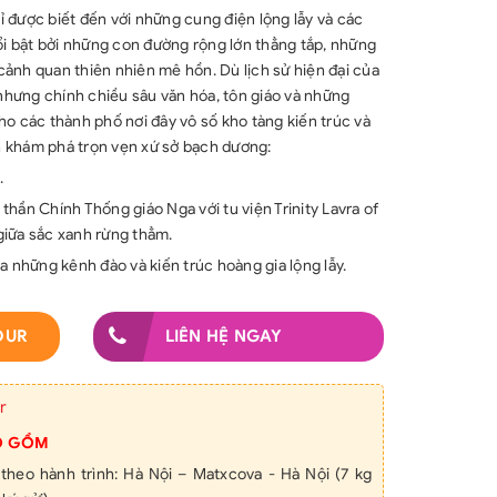
 được biết đến với những cung điện lộng lẫy và các
ổi bật bởi những con đường rộng lớn thẳng tắp, những
ảnh quan thiên nhiên mê hồn. Dù lịch sử hiện đại của
 nhưng chính chiều sâu văn hóa, tôn giáo và những
o các thành phố nơi đây vô số kho tàng kiến ​​trúc và
nh khám phá trọn vẹn xứ sở bạch dương:
.
h thần Chính Thống giáo Nga với tu viện Trinity Lavra of
 giữa sắc xanh rừng thẳm.
a những kênh đào và kiến trúc hoàng gia lộng lẫy.
OUR
LIÊN HỆ NGAY
r
O GỒM
theo hành trình: Hà Nội – Matxcova - Hà Nội (7 kg