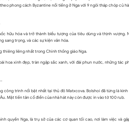
 theo phong cách Byzantine nổi tiếng ở Nga với 9 ngôi tháp chóp củ 
.
uốc hữu hóa và trở thành biểu tượng của tiêu dùng và thịnh vượng. 
g sang trọng, và các sự kiện văn hóa.
g thiêng liêng nhất trong Chính thống giáo Nga.
oài hoa xinh đẹp, tràn ngập sắc xanh, với đài phun nước, những tác 
…
 công trình nổi bật nhất tại thủ đô Matxcova. Bolshoi đã từng là kin
u. Mặt tiền tân cổ điển của nhà hát này còn được in vào tờ 100 rub.
ính quyền Nga, là trụ sở của các cơ quan tối cao, nơi làm việc và g