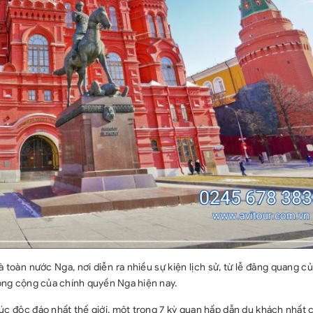
 toàn nước Nga, nơi diễn ra nhiều sự kiện lịch sử, từ lễ đăng quang c
ông cộng của chính quyền Nga hiện nay.
trúc độc đáo nhất thế giới, một trong 7 kỳ quan hấp dẫn du khách nhất