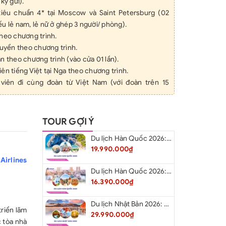
ký gửi).
iêu chuẩn 4* tại Moscow và Saint Petersburg (02
u lẻ nam, lẻ nữ ở ghép 3 người/ phòng).
heo chương trình.
huyển theo chương trình.
n theo chương trình (vào cửa 01 lần).
ên tiếng Việt tại Nga theo chương trình.
viên đi cùng đoàn từ Việt Nam (với đoàn trên 15
tốc Moscow-Saint Petersburg.
Nga.
TOUR GỢI Ý
u lịch mức đền bù tối đa 50,000 USD/vụ.
Du lịch Hàn Quốc 2026: Hà Nội – Busan – Seoul – Starfiled – Lotte Worf
iệu Privet Russia.
19.990.000₫
 khách/1 chai/1 ngày.
Airlines
ƯA BAO GỒM
Du lịch Hàn Quốc 2026: Hà Nội – Lotte Word – Đảo Nami – Làng Cổ Hanok Bukchon
iếu, tiền điện thoại, tiền giặt, hành lý quá cước qui
16.390.000₫
 nhân.
$/người/ngày x 9 ngày= 63$ cho HDV và lái xe địa
Du lịch Nhật Bản 2026: Niigata – Aizu – Nikko - Tokyo – Niigata từ Hà Nội
triển lãm
29.990.000₫
c tòa nhà
rượu.