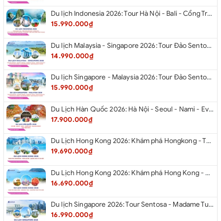
Du lịch Indonesia 2026: Tour Hà Nội - Bali - Cổng Trời Lempuyang - Swings Bali - Ngắm hoàng hôn biển Jimbaran - Kelingking - Sống Lưng Khủng Long từ Hà Nội
15.990.000₫
Du lịch Malaysia - Singapore 2026: Tour Đảo Sentosa - Madame Tussause - Garden By The Bay - Thành Cổ Malacca - Thủ Đô Kualalumpur - Cao Nguyên Genting - New Putrajaya từ Hà Nội
14.990.000₫
Du lịch Singapore - Malaysia 2026: Tour Đảo Sentosa - Madame Tussauds - Garden By The Bay - Thành cổ Malacca - Thủ đô Kuala Lumpur - Cao nguyên Genting - New Putrajaya từ Hà Nội
15.990.000₫
Du Lịch Hàn Quốc 2026: Hà Nội - Seoul - Nami - Everland - Painter Show - Thư Viện Sách
17.900.000₫
Du Lịch Hong Kong 2026: Khám phá Hongkong - Thâm Quyến - Quảng Châu từ Hà Nội
19.690.000₫
Du Lịch Hong Kong 2026: Khám phá Hong Kong - Dingding Tram - Shopping Tour từ Hà Nội
16.690.000₫
Du lịch Singapore 2026: Tour Sentosa - Madame Tussauds - Garden By The Bay - Jewel từ Hà Nội
16.990.000₫