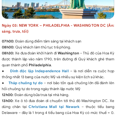
Ngày 03: NEW YORK – PHILADELPHIA - WASHINGTON DC (Ăn:
sáng, trưa, tối)
07h00:
Đoàn dùng điểm tâm sáng tại khách sạn
08h00:
Quý khách làm thủ tục trả phòng.
08h30:
Xe đưa đoàn khởi hành đi
Washington
– Thủ đô của Hoa Kỳ
được thành lập vào năm 1790, trên đường đi Quý khách ghé tham
quan thành phố
Philadelphia
.
●
Dinh độc lập Independence Hall
– là nơi diễn ra cuộc họp
thống nhất 13 bang của nước Mỹ và nhiều sự kiện lịch sử khác.
●
Tháp chuông tự do
– nơi bảo tồn quả chuông lớn đã đánh lên
hồi chuông tự do trong ngày thành lập nước Mỹ
12h00:
Đoàn dùng bữa trưa tại nhà hàng.
13h00:
Xe ô tô đưa đoàn di chuyển tới thủ đô Washington DC. Xe
dừng chân tại
Christiana Mall tại Newark
– thuộc tiểu bang
Delaware – đây là 1 trong 4 tiểu bang của Hoa Kỳ có mức thuế = 0.