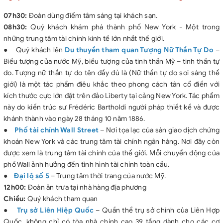
• 02 chai nước/người/ ngày tại Mỹ
• Quà tặng của FLY USA: Ổ cắm đa năng + Mũ + vỏ bọc hộ
07h30:
Đoàn dùng điểm tâm sáng tại khách sạn.
chiếu
08h30:
Quý khách khám phá thành phố New York - Một trong
những trung tâm tài chính kinh tế lớn nhất thế giới.
KHÔNG BAO GỒM:
● Quý khách lên
• Chi phí phòng đơn (16.900.000 /người) – Phụ thu nếu khách
Du thuyền tham quan Tượng Nữ Thần Tự Do
–
Biểu tượng của nước Mỹ, biểu tượng của tinh thần Mỹ – tinh thần tự
có nhu cầu
do. Tượng nữ thần tự do tên đầy đủ là (Nữ thần tự do soi sáng thế
• Chi phí cá nhân: điện thoại, tiền giặt, hành lý quá cước.
giới) là một tác phẩm điêu khắc theo phong cách tân cổ điển với
• Chi phí yêu cầu dịch vụ ngoài giờ với xe ($110/đoàn/giờ) và
kích thước cực lớn đặt trên đảo Liberty tại cảng New York. Tác phẩm
HDV($50/đoàn/giờ)
này do kiến trúc sư Frédéric Bartholdi người pháp thiết kế và được
• Lệ phí xin thị thực Hoa Kỳ: 5.500.000 VNĐ (Có thể thay đổi
khánh thành vào ngày 28 tháng 10 năm 1886.
theo quy định của ĐSQ Mỹ), lệ phí này không được hoàn lại vì
●
bất cứ lý do nào.
Phố tài chính Wall Street
– Nơi tọa lạc của sàn giao dịch chứng
khoán New York và các trung tâm tài chính ngân hàng. Nơi đây còn
• Tiền tip cho HDV và lái xe nước ngoài $10/khách/ngày
được xem là trung tâm tài chính của thế giới. Mỗi chuyển động của
• Chi phí dời ngày và đổi chặng bay (nếu có yêu cầu)
phố Wall ảnh hưởng đến tình hình tài chính toàn cầu.
• Chi phí ngoài giờ cho HDV và lái xe (nếu có yêu cầu)
●
• Đối với khách hàng trên 70 tuổi phụ thu 250.000 VNĐ phí BH
Đại lộ số 5
– Trung tâm thời trang của nước Mỹ.
12h00:
theo chương trình.
Đoàn ăn trưa tại nhà hàng địa phương
Chiều:
Quý khách tham quan
●
Trụ sở Liên Hiệp Quốc
– Quần thể trụ sở chính của Liên Hợp
Quốc, không chỉ có tòa nhà chính cao 39 tầng dành cho các cơ