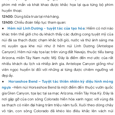
phim mê mẩn và khát khao được khắc họa lại qua từng bộ phim
huyền thoại.
12h00:
Dùng bữa trưa tại nhà hàng.
13h00:
Chiều đoàn tiếp tục tham quan:
●
Hẻm núi Linh Dương
- tuyệt tác của tạo hóa
: Hiếm có nơi nào
khác trên thế giới cho du khách thấy các đường cong tuyệt mỹ của
núi đá sa thạch được chạm khắc bởi gió, nước và thứ ánh sáng ma
mị xuyên qua khe núi như ở hẻm núi Linh Dương (Antelope
Canyon). Hẻm núi này tọa lạc trên vùng đất Navajo, thuộc tiểu bang
Arizona, miền Tây Nam nước Mỹ. Đây là điểm đến mơ ước của rất
nhiều khách du lịch và nhiếp ảnh gia. Antelope Canyon giống như
viên ngọc huyền bí đối với những ai từng được chiêm ngưỡng vẻ
đẹp ấy.
●
Horseshoe Bend – Tuyệt tác thiên nhiên kỳ diệu hình móng
ngựa
–Hẻm núi Horseshoe Bend là một điểm đến thuộc vườn quốc
gia Glen Canyon, tọa lạc tại sa mạc Arizona, miền Tây Hoa Kỳ. Đây là
nơi gặp gỡ của con sông Colorado hiền hòa xanh ngọc với vùng đá
sa thạch có niên đại hàng trăm triệu năm tuổi. Xuôi theo dòng chảy
vô tận, con sông Colorado đã khéo léo điêu khắc lên vách núi