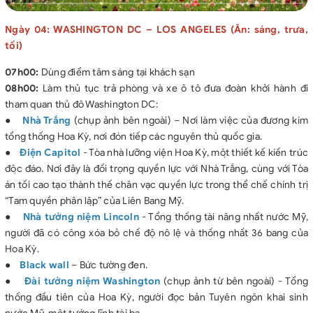
Ngày 04: WASHINGTON DC – LOS ANGELES (Ăn: sáng, trưa,
tối)
07h00:
Dùng điểm tâm sáng tại khách sạn
08h00:
Làm thủ tục trả phòng và xe ô tô đưa đoàn khởi hành đi
tham quan thủ đô Washington DC:
●
Nhà Trắng
(chụp ảnh bên ngoài) – Nơi làm việc của đương kim
tổng thống Hoa Kỳ, nơi đón tiếp các nguyên thủ quốc gia.
●
Điện Capitol
- Tòa nhà lưỡng viện Hoa Kỳ, một thiết kế kiến trúc
độc đáo. Nơi đây là đối trọng quyền lực với Nhà Trắng, cùng với Tòa
án tối cao tạo thành thế chân vạc quyền lực trong thể chế chính trị
“Tam quyền phân lập” của Liên Bang Mỹ.
●
Nhà tưởng niệm Lincoln
- Tổng thống tài năng nhất nước Mỹ,
người đã có công xóa bỏ chế độ nô lệ và thống nhất 36 bang của
Hoa Kỳ.
●
Black wall
– Bức tường đen.
●
Đài tưởng niệm Washington
(chụp ảnh từ bên ngoài) - Tổng
thống đầu tiên của Hoa Kỳ, người đọc bản Tuyên ngôn khai sinh