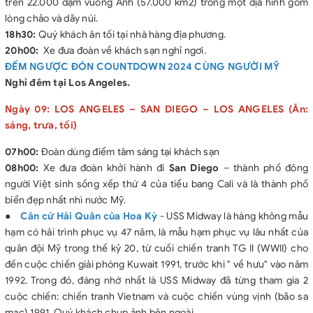
trên 22.000 dặm vuông Anh (57.000 km2) trong một địa hình gồm
lòng chảo và dãy núi.
18h30:
Quý khách ăn tối tại nhà hàng địa phương.
20h00:
Xe đưa đoàn về khách sạn nghỉ ngơi.
ĐẾM NGƯỢC ĐÓN COUNTDOWN 2024 CÙNG NGƯỜI MỸ
Nghỉ đêm tại Los Angeles.
Ngày 09: LOS ANGELES – SAN DIEGO – LOS ANGELES (Ăn:
sáng, trưa, tối)
07h00:
Đoàn dùng điểm tâm sáng tại khách sạn
08h00:
Xe đưa đoàn khởi hành đi
San Diego
– thành phố đông
người Việt sinh sống xếp thứ 4 của tiểu bang Cali và là thành phố
biển đẹp nhất nhì nước Mỹ.
●
Căn cứ Hải Quân của Hoa Kỳ
- USS Midway là hàng không mẫu
hạm có hải trình phục vụ 47 năm, là mẫu hạm phục vụ lâu nhất của
quân đội Mỹ trong thế kỷ 20, từ cuối chiến tranh TG II (WWII) cho
đến cuộc chiến giải phóng Kuwait 1991, trước khi " về hưu" vào năm
1992. Trong đó, đáng nhớ nhất là USS Midway đã từng tham gia 2
cuộc chiến: chiến tranh Vietnam và cuộc chiến vùng vịnh (bão sa
mạc) 1991. Quý khách chụp ảnh bên ngoài.