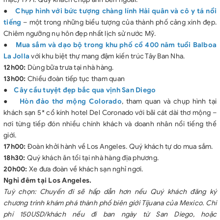
●
Chụp hình với bức tượng chàng lính Hải quân và cô y tá nổi
tiếng
– một trong những biểu tượng của thành phố cảng xinh đẹp.
Chiêm ngưỡng nụ hôn đẹp nhất lịch sử nước Mỹ.
●
Mua sắm và dạo bộ trong khu phố cổ 400 năm tuổi Balboa
La Jolla
với khu biệt thự mang đậm kiến trúc Tây Ban Nha.
12h00:
Dùng bữa trưa tại nhà hàng.
13h00:
Chiều đoàn tiếp tục tham quan
●
Cây cầu tuyệt đẹp bắc qua vịnh San Diego
●
Hòn đảo thơ mộng Colorado
, tham quan và chụp hình tại
khách sạn 5* cổ kính hotel Del Coronado với bãi cát dài thơ mộng –
nơi từng tiếp đón nhiều chính khách và doanh nhân nổi tiếng thế
giới.
17h00:
Đoàn khởi hành về Los Angeles. Quý khách tự do mua sắm.
18h30:
Quý khách ăn tối tại nhà hàng địa phương.
20h00:
Xe đưa đoàn về khách sạn nghỉ ngơi.
Nghỉ đêm tại Los Angeles.
Tuỳ chọn: Chuyến đi sẽ hấp dẫn hơn nếu Quý khách đăng ký
chương trình khám phá thành phố biên giới Tijuana của Mexico. Chi
phí 150USD/khách nếu đi ban ngày từ San Diego, hoặc