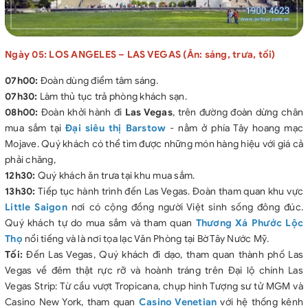
Ngày 05: LOS ANGELES – LAS VEGAS (Ăn: sáng, trưa, tối)
07h00:
Đoàn dùng điểm tâm sáng.
07h30:
Làm thủ tục trả phòng khách sạn.
08h00:
Đoàn khởi hành đi
Las Vegas
, trên đường đoàn dừng chân
mua sắm tại
Đại siêu thị Barstow
- nằm ở phía Tây hoang mạc
Mojave. Quý khách có thể tìm được những món hàng hiệu với giá cả
phải chăng,
12h30:
Quý khách ăn trưa tại khu mua sắm.
13h30:
Tiếp tục hành trình đến Las Vegas. Đoàn tham quan khu vực
Little Saigon
nơi có cộng đồng người Việt sinh sống đông đúc.
Quý khách tự do mua sắm và tham quan
Thương Xá Phước Lộc
Thọ
nổi tiếng và là nơi tọa lạc Văn Phòng tại Bờ Tây Nước Mỹ.
Tối:
Đến Las Vegas, Quý khách đi dạo, tham quan thành phố Las
Vegas về đêm thật rực rỡ và hoành tráng trên Đại lộ chính Las
Vegas Strip: Từ cầu vượt Tropicana, chụp hình Tượng sư tử MGM và
Casino New York, tham quan
Casino Venetian
với hệ thống kênh