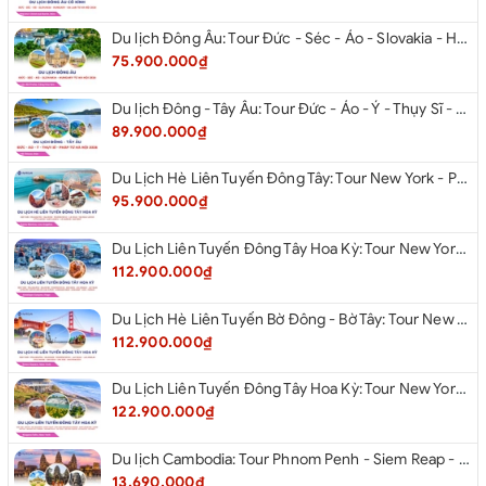
Du lịch Đông Âu: Tour Đức - Séc - Áo - Slovakia - Hungary từ Hà Nội 2026
75.900.000₫
Du lịch Đông - Tây Âu: Tour Đức - Áo - Ý - Thụy Sĩ - Pháp từ Hà Nội 2026
89.900.000₫
Du Lịch Hè Liên Tuyến Đông Tây: Tour New York - Philadelphia - Delaware - Washington Dc - Las Vegas - Red Rock Canyon - Little Saigon - Santa Monica - Los Angeles - San Diego Từ Hà Nội 2026
95.900.000₫
Du Lịch Liên Tuyến Đông Tây Hoa Kỳ: Tour New York - Philadelphia - Delaware - Washington Dc - San Diego - Los Angeles - Las Vegas - Antelope Canyon (Hẻm Núi Linh Dương) - Horseshoe Bend - Monument - Page - Phoenix Từ Hà Nội 2026
112.900.000₫
Du Lịch Hè Liên Tuyến Bờ Đông - Bờ Tây: Tour New York - Philadelphia - Delaware - Washington Dc - Las Vegas - Los Angeles - Hollywood - San Diego - San Jose - San Francisco - Từ Hà Nội 2026
112.900.000₫
Du Lịch Liên Tuyến Đông Tây Hoa Kỳ: Tour New York - Boston - New Hampshire - Artist’s Bluff - Echo Lake Kancamagus Highway - White Mountains - Albany - Buffalo - Niagara Falls Corning - Washington Dc - Las Vegas - Red Rock Canyon - Los Angeles - San Diego Từ Hà Nội 2026
122.900.000₫
Du lịch Cambodia: Tour Phnom Penh - Siem Reap - Phnom Penh
13.690.000₫