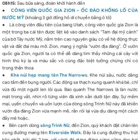
08h15:
Sau bữa sáng, đoàn khởi hành đến
●
CÔNG VIÊN QUỐC GIA ZION – ỐC ĐẢO KHỔNG LỒ CỦA
NƯỚC MỸ
(khoảng 3 giờ đồng hồ di chuyển bằng ô tô)
● Là công viên đầu tiên của bang Utah, công viên quốc gia Zion là
một trong ba cái tên được liệt kê vào danh sách “Tam đại mỹ cảnh”
của bờ Tây nước Mỹ, nằm trên cao nguyên giàu có về hệ động thực
vật và đất đai màu mỡ. Zion, mang ý nghĩa “vườn địa đàng”. Ở vườn
quốc gia Zion, người ta có thể dễ dàng tìm thấy những cái cây với
hình thù kỳ lạ và màu sắc vô cùng đặc biệt tưởng chừng chỉ có
trong thần thoạ
●
Khe núi hẹp mang tên The Narrows
. Khe núi sâu, nước dâng
cao tầm đến bụng người. Các động sa thạch xung quanh khá bé, chỉ
vừa đủ một người len lỏi qua. Bao quanh The Narrows là làn nước
mát trong vắt, nhìn rõ từng viên đá xinh xắn dưới tận đáy. Sự mềm
mại, uyển chuyển và uốn lượn của dòng sông Trinh Nữ này đã khiến
vườn địa đàng Zion vừa mạnh mẽ, rắn rỏi lại vừa dịu dàng một cách
đầy mê hoặc.
● Bên cạnh dòng
sông Trinh Nữ
, đến Zion, quý khách đặt chân lên
cung đường mang tên
Riverside Walk
. Đây là cung đường thu hút
bậc nhất, trải dài 2 km, với vách đá dựng đứng sừng sững dọc hai