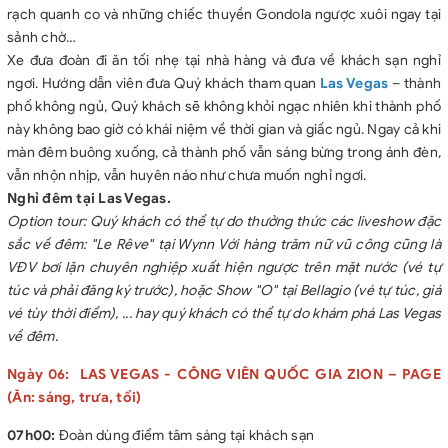
rạch quanh co và những chiếc thuyền Gondola ngược xuôi ngay tại
sảnh chờ…
Xe đưa đoàn đi ăn tối nhẹ tại nhà hàng và đưa về khách sạn nghỉ
ngơi. Hướng dẫn viên đưa Quý khách tham quan
Las Vegas
– thành
phố không ngủ, Quý khách sẽ không khỏi ngạc nhiên khi thành phố
này không bao giờ có khái niệm về thời gian và giấc ngủ. Ngay cả khi
màn đêm buông xuống, cả thành phố vẫn sáng bừng trong ánh đèn,
vẫn nhộn nhịp, vẫn huyên náo như chưa muốn nghỉ ngơi.
Nghỉ đêm tại Las Vegas.
Option tour: Quý khách có thể tự do thưởng thức các liveshow đặc
sắc về đêm: "Le Rêve" tại Wynn Với hàng trăm nữ vũ công cũng là
VĐV bơi lặn chuyên nghiệp xuất hiện ngược trên mặt nước (vé tự
túc và phải đăng ký trước), hoặc Show "O" tại Bellagio (vé tự túc, giá
vé tùy thời điểm), ... hay quý khách có thể tự do khám phá Las Vegas
về đêm.
Ngày 06: LAS VEGAS - CÔNG VIÊN QUỐC GIA ZION – PAGE
(Ăn: sáng, trưa, tối)
07h00:
Đoàn dùng điểm tâm sáng tại khách sạn