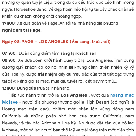
những kỳ quan tuyệt diệu, trong đó có cấu trúc độc đáo hình móng
ngựa, Horseshoe Bend. Vẻ đẹp hoàn hảo hội tụ tại đây chắc chắn sẽ
khiến du khách không khỏi choáng ngợp.
19h00:
Xe đưa đoàn về Page. Ăn tối tại nhà hàng địa phương
Nghỉ đêm tại Page.
Ngày 08: PAGE – LOS ANGELES (Ăn: sáng, trưa, tối)
07h00:
Đoàn dùng điểm tâm sáng tại khách sạn
08h00:
Xe đưa đoàn khởi hành quay trở lại
Los Angeles
. Trên cung
đường quý khách có cơ hội nhìn lại khung cảnh thiên nhiên kỳ vỹ
của Hoa Kỳ, được trải nhiệm đầy đủ màu sắc của thời tiết đặc trưng
tại đây: Nắng gió sa mạc, mưa đá, tuyết rơi, cát bay mịt mù…
12h00:
Dùng bữa trưa tại nhà hàng.
Tiếp tục hành trình trở lại
Los Angeles
, vượt qua
hoang mạc
Mojave
- người địa phương thường gọi là High Desert (có nghĩa là
Hoang mạc trên cao), chiếm một phần lớn vùng đông nam
California và những phần nhỏ hơn của trung California, nam
Nevada, và tây bắc Arizona ở Hoa Kỳ. Nó được đặt tên của bộ lạc
Mohave, một bộ lạc người bản thổ Mỹ và trải rộng trên một diện tích