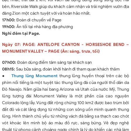
bên, Riverside Walk giúp du khách cảm nhận và trải nghiệm vườn địa
đàng Zion một cách tuyệt vời và hoàn hảo nhất.
17h00:
Đoàn di chuyển về Page
19h00:
Ăn tối tại nhà hàng địa phương
Nghỉ đêm tại Page.
Ngày 07: PAGE: ANTELOPE CANYON - HORSESHOE BEND –
MONUMENT VALLEY – PAGE (Ăn: sáng, trưa, tối)
07h00:
Đoàn dùng điểm tâm sáng tại khách sạn
08h15:
Sau bữa sáng, đoàn khởi hành đi tham quan khách thăm
●
Thung lũng Monument
thung lũng huyền thoại trên các bộ
phim nổi tiếng là một tuyệt tác thung lũng đá của người thổ dân da
Đỏ Navajo. Nằm giữa hai bang Arizona và Utah của nước Mỹ, Thung
lũng tượng đài Monument Valley là một phần của cao nguyên
Colorado lộng lẫy. Vùng đất rộng chừng 100 km2 được bao trùm bởi
đất đỏ và cát lắng đọng từ những con sông uốn mình quanh thung
lũng. Hình thành chủ yếu từ những vách đá bằng sa thạch cao chót
vót khoác lên mình bộ áo màu đỏ rực, sáng bừng. Vẻ đẹp nghệ
thuật từ phong cảnh choáng ngợp chính là lý do khiến các nhà làm