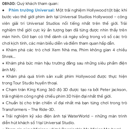
08h30:
Quý khách tham quan:
●
Phim trường Universal:
Một trải nghiệm Hollywood tột bậc khi
bước vào thế giới phim ảnh tại Universal Studios Hollywood – công
viên giải trí Universal Studios nổi tiếng nhất trên thế giới. Trải
nghiệm thế giới cực kỳ ấn tượng bạn đã từng được nhìn thấy trên
màn hình. Giờ bạn có thể dành cả ngày sống trong vô số các trò
chơi kịch tính, các màn biểu diễn và điểm tham quan hấp dẫn.
+
Khám phá các trò chơi Xem Nhà ma, Phim không gian 4 chiều
Shrek…
+
Khám phá bức màn hậu trường đằng sau những siêu phẩm điện
ảnh Mỹ.
+
Khám phá quá trình sản xuất phim Hollywood được thực hiện
trong Tour Studio huyền thoại.
+
Chạm trán King Kong 360 độ 3D được tạo ra bởi Peter jackson,
trải nghiệm công nghệ chiếu phim 3D hiện đại nhất thế giới.
+
Chuẩn bị cho trận chiến vĩ đại nhất mà bạn từng chơi trong trò
Transformers – The Ride-3D.
+
Trải nghiệm kỹ xảo điện ảnh tại WaterWorld – những màn trình
diễn hút khách số 1 tại Universal Studio.