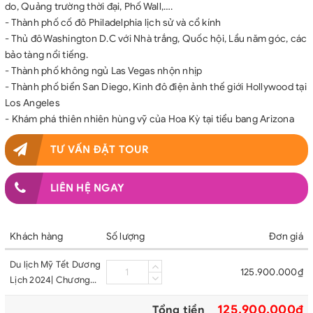
do, Quảng trường thời đại, Phố Wall,….
- Thành phố cố đô Philadelphia lịch sử và cổ kính
- Thủ đô Washington D.C với Nhà trắng, Quốc hội, Lầu năm góc, các
bảo tàng nổi tiếng.
- Thành phố không ngủ Las Vegas nhộn nhịp
- Thành phố biển San Diego, Kinh đô điện ảnh thế giới Hollywood tại
Los Angeles
- Khám phá thiên nhiên hùng vỹ của Hoa Kỳ tại tiểu bang Arizona
TƯ VẤN ĐẶT TOUR
LIÊN HỆ NGAY
Khách hàng
Số lượng
Đơn giá
Du lịch Mỹ Tết Dương
125.900.000₫
Lịch 2024| Chương
Trình Đặc Biệt Khám
125.900.000₫
Tổng tiền
Phá Thiên Nhiên Hùng