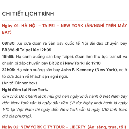
• Nghỉ đêm khách sạn 3-4* tại Mỹ theo tiêu chuẩn, Nếu lẻ
khách, Phòng ba sẽ được bố trí nếu số lượng khách lẻ hoặc
CHI TIẾT LỊCH TRÌNH
khách đồng ý đóng thêm tiền để ở phòng đơn. (Để đảm bảo giá
phòng không tăng và thuận tiện cho việc ăn uống, đa phần các
Ngày 01: HÀ NỘI – TAIPEI – NEW YORK (ĂN/NGHỈ TRÊN MÁY
khách sạn đều cách xa trung tâm từ 10-25km, khách sạn tại Las
BAY)
Vegas tại trung tâm thành phố)
08h30:
Xe đưa đoàn ra Sân bay quốc tế Nội Bài đáp chuyến bay
• Các bữa ăn theo chương trình: 25-30 USD/người/bữa các bữa
BR398 đi Taipei lúc 12h05
ăn sắp xếp đa dạng từ cơm Việt Nam, thịt bò Mỹ, Buffet Quốc tế,
15h55:
Hạ cánh xuống sân bay Taipei, đoàn làm thủ tục transit và
Korean BBQ, …
chuẩn bị đáp chuyến bay
BR32 đi New York lúc 19.10
• BỮA ĂN TÔM HÙM KIỂU MỸ ĐẶC BIỆT 45 USD/KHÁCH CHỈ
22h05:
Hạ cánh xuống sân bay
John F. Kennedy (New York)
, xe ô
CÓ TẠI FLY USA
tô đưa đoàn về khách sạn nghỉ ngơi.
• Xe đón tiễn sân bay Nội Bài
(Ăn tối Dinner box)
• Phương tiện vận chuyển tại Hoa Kỳ: Từ 16-19 khách – 26 seat
Nghỉ đêm tại New York.
coach; từ 20 đến 24 khách – 36 seats minibus; 30 pax up – 46-
Ghi chú: Do chênh lệch múi giờ nên ngày khởi hành ở Việt Nam bay
56 seats.
đến New York vẫn là ngày đầu tiên (Ví dụ: Ngày khởi hành là ngày
• Bảo hiểm du lịch với mức bảo hiểm 50,000 USD
1/10 tại Việt Nam thì ngày đến New York vẫn là ngày 1/10 tính theo
• Phí thăm quan thắng cảnh: Liberty Island, Universal Studio,
giờ địa phương).
Hẻm núi Linh Dương, Vườn Quốc Gia Zio, thung lũng Monument
• Hướng dẫn viên FLY USA đi theo đoàn suốt tuyến từ Việt Nam
Ngày 02: NEW YORK CITY TOUR – LIBERTY (Ăn: sáng, trưa, tối)