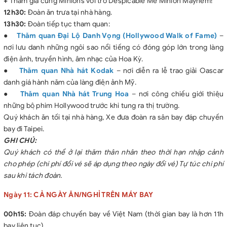
+
Tham gia cùng Minions với trò Despicable Me Minion Mayhem!
12h30:
Đoàn ăn trưa tại nhà hàng.
13h30:
Đoàn tiếp tục tham quan:
●
Thăm quan Đại Lộ Danh Vọng (Hollywood Walk of Fame)
–
nơi lưu danh những ngôi sao nổi tiếng có đóng góp lớn trong làng
điện ảnh, truyền hình, âm nhạc của Hoa Kỳ.
●
Thăm quan Nhà hát Kodak
– nơi diễn ra lễ trao giải Oascar
danh giá hành năm của làng điện ảnh Mỹ.
●
Thăm quan Nhà hát Trung Hoa
– nơi công chiếu giới thiệu
những bộ phim Hollywood trước khi tung ra thị trường.
Quý khách ăn tối tại nhà hàng, Xe đưa đoàn ra sân bay đáp chuyến
bay đi Taipei.
GHI CHÚ:
Quý khách có thể ở lại thăm thân nhân theo thời hạn nhập cảnh
cho phép (chi phí đổi vé sẽ áp dụng theo ngày đổi vé) Tự túc chi phí
sau khi tách đoàn.
Ngày 11: CẢ NGÀY ĂN/NGHỈ TRÊN MÁY BAY
00h15:
Đoàn đáp chuyến bay về Việt Nam (thời gian bay là hơn 11h
bay liên tục)