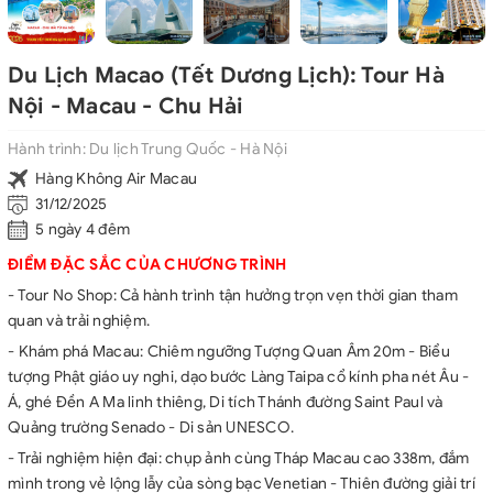
Du Lịch Macao (Tết Dương Lịch): Tour Hà
Nội - Macau - Chu Hải
Hành trình:
Du lịch Trung Quốc - Hà Nội
Hàng Không Air Macau
31/12/2025
5 ngày 4 đêm
ĐIỂM ĐẶC SẮC CỦA CHƯƠNG TRÌNH
- Tour No Shop: Cả hành trình tận hưởng trọn vẹn thời gian tham
quan và trải nghiệm.
- Khám phá Macau: Chiêm ngưỡng Tượng Quan Âm 20m - Biểu
tượng Phật giáo uy nghi, dạo bước Làng Taipa cổ kính pha nét Âu -
Á, ghé Đền A Ma linh thiêng, Di tích Thánh đường Saint Paul và
Quảng trường Senado - Di sản UNESCO.
- Trải nghiệm hiện đại: chụp ảnh cùng Tháp Macau cao 338m, đắm
mình trong vẻ lộng lẫy của sòng bạc Venetian - Thiên đường giải trí