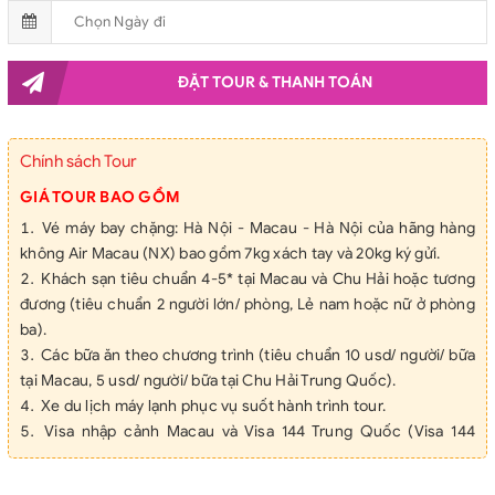
ĐẶT TOUR & THANH TOÁN
Chính sách Tour
GIÁ TOUR BAO GỒM
Vé máy bay chặng: Hà Nội - Macau - Hà Nội của hãng hàng
không Air Macau (NX) bao gồm 7kg xách tay và 20kg ký gửi.
Khách sạn tiêu chuẩn 4-5* tại Macau và Chu Hải hoặc tương
đương (tiêu chuẩn 2 người lớn/ phòng, Lẻ nam hoặc nữ ở phòng
ba).
Các bữa ăn theo chương trình (tiêu chuẩn 10 usd/ người/ bữa
tại Macau, 5 usd/ người/ bữa tại Chu Hải Trung Quốc).
Xe du lịch máy lạnh phục vụ suốt hành trình tour.
Visa nhập cảnh Macau và Visa 144 Trung Quốc (Visa 144
(hoặc miễn thị thực quá cảnh 144 giờ) là chính sách cho phép
công dân một số quốc gia được phép quá cảnh tại Trung Quốc