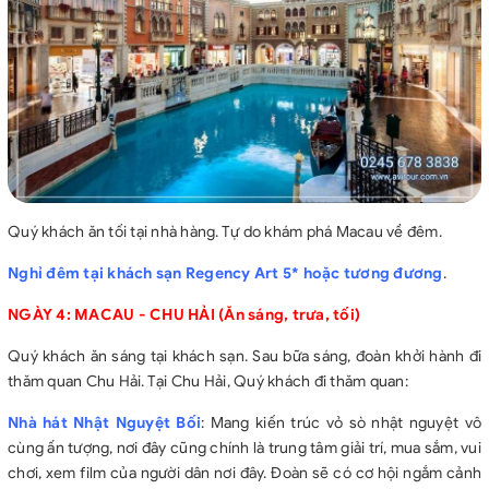
Quý khách ăn tối tại nhà hàng. Tự do khám phá Macau về đêm.
Nghỉ đêm tại khách sạn Regency Art 5* hoặc tương đương
.
NGÀY 4: MACAU - CHU HẢI (Ăn sáng, trưa, tối)
Quý khách ăn sáng tại khách sạn. Sau bữa sáng, đoàn khởi hành đi
thăm quan Chu Hải. Tại Chu Hải, Quý khách đi thăm quan:
Nhà hát Nhật Nguyệt Bối
: Mang kiến trúc vỏ sò nhật nguyệt vô
cùng ấn tượng, nơi đây cũng chính là trung tâm giải trí, mua sắm, vui
chơi, xem film của người dân nơi đây. Đoàn sẽ có cơ hội ngắm cảnh