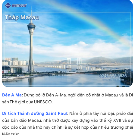
Đền A Ma
: Đừng bỏ lỡ Đền A-Ma, ngôi đền cổ nhất ở Macau và là Di
sản Thế giới của UNESCO.
Di tích Thánh đường Saint Paul
: Nằm ở phía tây núi Đại, pháo đài
của bán đảo Macau, nhà thờ được xây dựng vào thế kỷ XVII và sự
độc đáo của nhà thờ này chính là sự kết hợp của nhiều trường phái
kiến trúc.