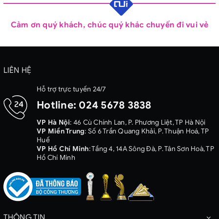
Cảm ơn quý khách, chúc quý khác chuyến đi vui vẻ
LIÊN HỆ
Hỗ trợ trực tuyến 24/7
Hotline:
024 5678 3838
VP Hà Nội
: 46 Cù Chính Lan, P. Phương Liệt, TP Hà Nội
VP Miền Trung
: Số 6 Trần Quang Khải, P. Thuận Hoá, TP
Huế
VP Hồ Chí Minh
: Tầng 4, 14A Sông Đà, P. Tân Sơn Hoà, TP
Hồ Chí Minh
THÔNG TIN