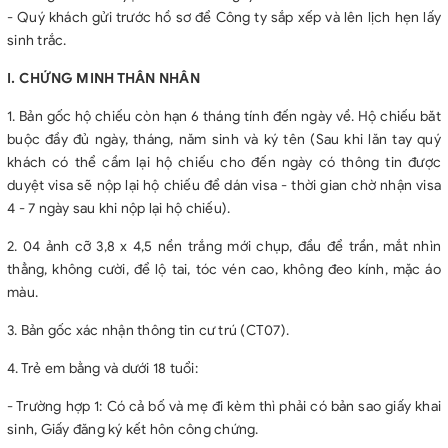
- Quý khách gửi trước hồ sơ để Công ty sắp xếp và lên lịch hẹn lấy
sinh trắc.
I. CHỨNG MINH THÂN NHÂN
1. Bản gốc hộ chiếu còn hạn 6 tháng tính đến ngày về. Hộ chiếu băt
buộc đầy đủ ngày, tháng, năm sinh và ký tên (Sau khi lăn tay quý
khách có thể cầm lại hộ chiếu cho đến ngày có thông tin được
duyệt visa sẽ nộp lại hộ chiếu để dán visa - thời gian chờ nhận visa
4 - 7 ngày sau khi nộp lại hộ chiếu).
2. 04 ảnh cỡ 3,8 x 4,5 nền trắng mới chụp, đầu để trần, mắt nhìn
thẳng, không cười, để lộ tai, tóc vén cao, không đeo kính, mặc áo
màu.
3. Bản gốc xác nhận thông tin cư trú (CT07).
4. Trẻ em bằng và dưới 18 tuổi:
- Trường hợp 1: Có cả bố và mẹ đi kèm thì phải có bản sao giấy khai
sinh, Giấy đăng ký kết hôn công chứng.