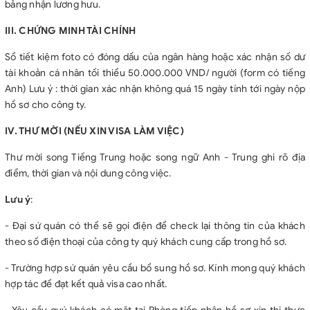
bảng nhận lương hưu.
III. CHỨNG MINH TÀI CHÍNH
Sổ tiết kiệm foto có đóng dấu của ngân hàng hoặc xác nhận số dư
tài khoản cá nhân tối thiểu 50.000.000 VND/ người (form có tiếng
Anh) Lưu ý : thời gian xác nhận không quá 15 ngày tính tới ngày nộp
hồ sơ cho công ty.
IV. THƯ MỜI (NẾU XIN VISA LÀM VIỆC)
Thư mời song Tiếng Trung hoặc song ngữ Anh - Trung ghi rõ địa
điểm, thời gian và nội dung công việc.
Lưu ý
:
- Đại sứ quán có thể sẽ gọi điện để check lại thông tin của khách
theo số điện thoại của công ty quý khách cung cấp trong hồ sơ.
- Trường hợp sứ quán yêu cầu bổ sung hồ sơ. Kính mong quý khách
hợp tác để đạt kết quả visa cao nhất.