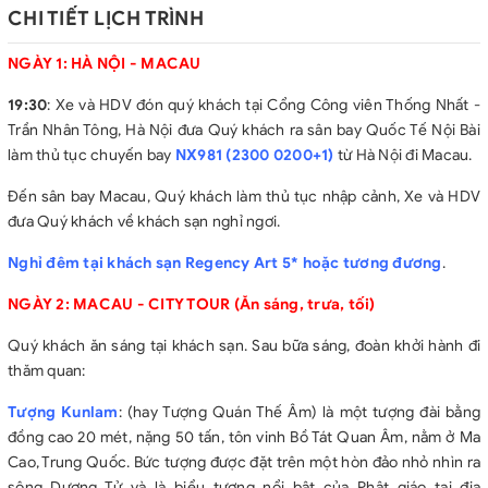
trong tối đa 144 giờ để đến một quốc gia thứ ba, mà không cần
CHI TIẾT LỊCH TRÌNH
xin visa truyền thống).
Hướng dẫn viên tiếng Việt, HDV địa phương kinh nghiệm
NGÀY 1: HÀ NỘI - MACAU
phục vụ suốt tuyến.
19:30
: Xe và HDV đón quý khách tại Cổng Công viên Thống Nhất -
Vé thắng cảnh vào cửa lần 1 tại các điểm trong chương trình.
Trần Nhân Tông, Hà Nội đưa Quý khách ra sân bay Quốc Tế Nội Bài
Bảo hiểm du lịch, mức đền bù 210.000.000 vnd/ sự vụ.
làm thủ tục chuyến bay
NX981 (2300 0200+1)
từ Hà Nội đi Macau.
GIÁ TOUR CHƯA BAO GỒM
Chi phí cá nhân, đồ uống , hành lý quá cước, tiền điện thoại,
Đến sân bay Macau, Quý khách làm thủ tục nhập cảnh, Xe và HDV
phí giặt là trong khách sạn.
đưa Quý khách về khách sạn nghỉ ngơi.
Chi phí phòng đơn.
Nghỉ đêm tại khách sạn Regency Art 5* hoặc tương đương
.
Tiền bồi dưỡng cho HDV và lái xe địa phương: 5
USD/khách/ngày tour.
NGÀY 2: MACAU - CITY TOUR (Ăn sáng, trưa, tối)
Quý khách ăn sáng tại khách sạn. Sau bữa sáng, đoàn khởi hành đi
thăm quan:
Tượng Kunlam
: (hay Tượng Quán Thế Âm) là một tượng đài bằng
đồng cao 20 mét, nặng 50 tấn, tôn vinh Bồ Tát Quan Âm, nằm ở Ma
Cao, Trung Quốc. Bức tượng được đặt trên một hòn đảo nhỏ nhìn ra
sông Dương Tử và là biểu tượng nổi bật của Phật giáo tại địa