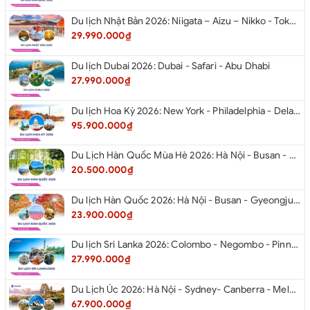
Du lịch Nhật Bản 2026: Niigata – Aizu – Nikko - Tokyo – Niigata từ Hà Nội
29.990.000₫
Du lịch Dubai 2026: Dubai - Safari - Abu Dhabi
27.990.000₫
Du lịch Hoa Kỳ 2026: New York - Philadelphia - Delaware - Washington D.C. - Las Vegas - Red Rock Canyon - Quận Cam - Santa Monica - Hollywood - San Diego - Los Angeles.
95.900.000₫
Du Lịch Hàn Quốc Mùa Hè 2026: Hà Nội - Busan - Gyeongju - Seoul - Đảo Nami - Tàu Điện Ven Biển Haeundae - Cầu Kính Oryukdo - Làng Văn Hóa Huinnyeoul
20.500.000₫
Du lịch Hàn Quốc 2026: Hà Nội - Busan - Gyeongju - Seoul - Đảo Nami - Tàu Điện Ven Biển Haeundae - Cỏ Hồng Muhly - Làng Văn Hóa Huinnyeoul
23.900.000₫
Du lịch Sri Lanka 2026: Colombo - Negombo - Pinnawala - Kandy - Kalutara - Nuwara - Eliya
27.990.000₫
Du Lịch Úc 2026: Hà Nội - Sydney- Canberra - Melbourne - Hà Nội
67.900.000₫