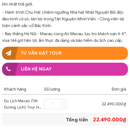
lớn nhất thế giới.
- Hành trình Chu Hải: chiêm ngưỡng Nhà hát Nhật Nguyệt Bối độc
đáo hình vỏ sò, tản bộ trong Tân Nguyên Minh Viên - Công viên tái
hiện cảnh sắc cổ Bắc Kinh.
- Bay thẳng Hà Nội - Macau cùng Air Macau, lưu trú khách sạn 4-5*,
visa 144 giờ tiện lợi, ẩm thực đa dạng và bảo hiểm du lịch cao cấp.
TƯ VẤN ĐẶT TOUR
LIÊN HỆ NGAY
Khách hàng
Số lượng
Đơn giá
Du Lịch Macao (Tết
22.490.000₫
Dương Lịch): Tour Hà
Nội - Macau - Chu
22.490.000₫
Tổng tiền
Hải