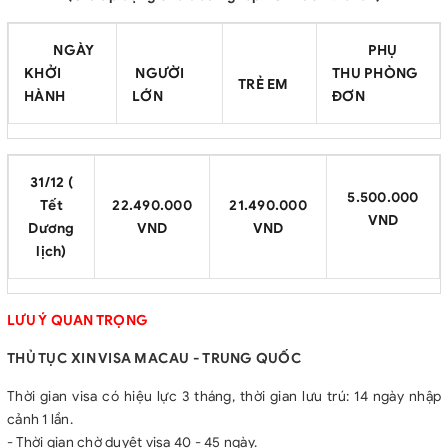
NGÀY
PHỤ
KHỞI
NGƯỜI
THU PHÒNG
TRẺ EM
HÀNH
LỚN
ĐƠN
31
/12 (
5
.500.000
Tết
22
.490.000
21
.490.000
VND
Dương
VND
VND
lịch)
LƯU Ý QUAN TRỌNG
THỦ TỤC XIN VISA MACAU - TRUNG QUỐC
Thời gian visa có hiệu lực 3 tháng, thời gian lưu trú: 14 ngày nhập
cảnh 1 lần.
- Thời gian chờ duyệt visa 40 - 45 ngày.