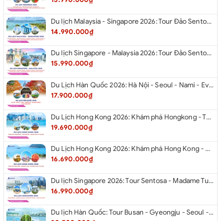
Du lịch Malaysia - Singapore 2026: Tour Đảo Sentosa - Madame Tussause - Garden By The Bay - Thành Cổ Malacca - Thủ Đô Kualalumpur - Cao Nguyên Genting - New Putrajaya từ Hà Nội
14.990.000₫
Du lịch Singapore - Malaysia 2026: Tour Đảo Sentosa - Madame Tussauds - Garden By The Bay - Thành cổ Malacca - Thủ đô Kuala Lumpur - Cao nguyên Genting - New Putrajaya từ Hà Nội
15.990.000₫
Du Lịch Hàn Quốc 2026: Hà Nội - Seoul - Nami - Everland - Painter Show - Thư Viện Sách
17.900.000₫
Du Lịch Hong Kong 2026: Khám phá Hongkong - Thâm Quyến - Quảng Châu từ Hà Nội
19.690.000₫
Du Lịch Hong Kong 2026: Khám phá Hong Kong - Dingding Tram - Shopping Tour từ Hà Nội
16.690.000₫
Du lịch Singapore 2026: Tour Sentosa - Madame Tussauds - Garden By The Bay - Jewel từ Hà Nội
16.990.000₫
Du lịch Hàn Quốc: Tour Busan - Gyeongju - Seoul - Đảo Nami - Tàu Điện Ven Biển Haeundae - Cầu Kính Oryukdo - Làng Văn Hóa Huinnyeoul từ Hà Nội 2026