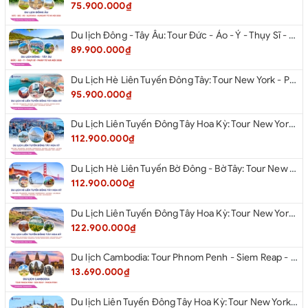
75.900.000₫
Du lịch Đông - Tây Âu: Tour Đức - Áo - Ý - Thụy Sĩ - Pháp từ Hà Nội 2026
89.900.000₫
Du Lịch Hè Liên Tuyến Đông Tây: Tour New York - Philadelphia - Delaware - Washington Dc - Las Vegas - Red Rock Canyon - Little Saigon - Santa Monica - Los Angeles - San Diego Từ Hà Nội 2026
95.900.000₫
Du Lịch Liên Tuyến Đông Tây Hoa Kỳ: Tour New York - Philadelphia - Delaware - Washington Dc - San Diego - Los Angeles - Las Vegas - Antelope Canyon (Hẻm Núi Linh Dương) - Horseshoe Bend - Monument - Page - Phoenix Từ Hà Nội 2026
112.900.000₫
Du Lịch Hè Liên Tuyến Bờ Đông - Bờ Tây: Tour New York - Philadelphia - Delaware - Washington Dc - Las Vegas - Los Angeles - Hollywood - San Diego - San Jose - San Francisco - Từ Hà Nội 2026
112.900.000₫
Du Lịch Liên Tuyến Đông Tây Hoa Kỳ: Tour New York - Boston - New Hampshire - Artist’s Bluff - Echo Lake Kancamagus Highway - White Mountains - Albany - Buffalo - Niagara Falls Corning - Washington Dc - Las Vegas - Red Rock Canyon - Los Angeles - San Diego Từ Hà Nội 2026
122.900.000₫
Du lịch Cambodia: Tour Phnom Penh - Siem Reap - Phnom Penh
13.690.000₫
Du lịch Liên Tuyến Đông Tây Hoa Kỳ: Tour New York - Philadelphia - Delaware - Washington D.C - Las Vegas - Red rock Canyon - Little Saigon - Santa Monica - Los Angeles - San Diego từ Hà Nội 2026