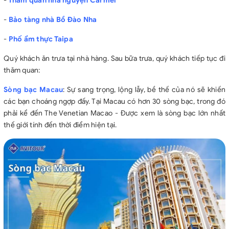
-
Thăm quan nhà nguyện Carmel
-
Bảo tàng nhà Bồ Đào Nha
-
Phố ẩm thực Taipa
Quý khách ăn trưa tại nhà hàng. Sau bữa trưa, quý khách tiếp tục đi
thăm quan:
Sòng bạc Macau
: Sự sang trọng, lộng lẫy, bề thế của nó sẽ khiến
các bạn choáng ngợp đấy. Tại Macau có hơn 30 sòng bạc, trong đó
phải kể đến The Venetian Macao - Được xem là sòng bạc lớn nhất
thế giới tính đến thời điểm hiện tại.