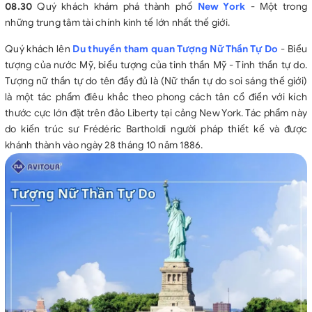
08.30
Quý khách khám phá thành phố
New York
- Một trong
Chi phí yêu cầu dịch vụ ngoài giờ với xe ($150/đoàn/giờ) và
những trung tâm tài chính kinh tế lớn nhất thế giới.
HDV($60/đoàn/giờ).
Lệ phí xin visa Hoa Kỳ: 6.500.000 VNĐ (Có thể thay đổi theo
Quý khách lên
Du thuyền tham quan Tượng Nữ Thần Tự Do
- Biểu
quy định của ĐSQ Mỹ), lệ phí này không được hoàn lại vì bất cứ
tượng của nước Mỹ, biểu tượng của tinh thần Mỹ - Tinh thần tự do.
lý do nào.
Tượng nữ thần tự do tên đầy đủ là (Nữ thần tự do soi sáng thế giới)
Tiền tip cho HDV và lái xe nước ngoài $110/khách/hành trình.
là một tác phẩm điêu khắc theo phong cách tân cổ điển với kích
Chi phí dời ngày và đổi chặng bay (nếu có yêu cầu).
thước cực lớn đặt trên đảo Liberty tại cảng New York. Tác phẩm này
Chi phí ngoài giờ cho HDV và lái xe (nếu có yêu cầu).
do kiến trúc sư Frédéric Bartholdi người pháp thiết kế và được
khánh thành vào ngày 28 tháng 10 năm 1886.