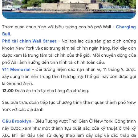
Tham quan chụp hình với biểu tượng con bò phố Wall -
Charging
Bull
.
Phố tài chính Wall Street
- Nơi tọa lạc của sàn giao dịch chứng
khoán New York và các trung tâm tài chính ngân hàng. Nơi đây còn
được xem là trung tâm tài chính của thế giới. Mỗi chuyển động của
phố Wall ảnh hưởng đến tình hình tài chính toàn cầu.
911 Memorial
- Đài tưởng niệm các nạn nhân vụ 11 tháng 9, được
xây dựng trên nền Trung tâm Thương mại Thế giới hay còn được gọi
là Ground Zero.
12.00
Đoàn ăn trưa tại nhà hàng địa phương.
Sau bữa trưa, đoàn tiếp tục chương trình tham quan thành phố New
York với các địa danh:
Cầu Brooklyn
- Biểu Tượng Vượt Thời Gian Ở New York. Công trình
này được xem như một thành tựu xuất sắc của kỹ thuật ở thế kỷ
XIX, khi lần đầu tiên sử dụng thép làm dây cáp và các tháp đá