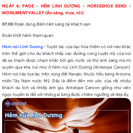
NGÀY 8: PAGE - HẺM LINH DƯƠNG - HORSESHOE BEND -
MONUMENT VALLEY (Ăn sáng, trưa, tối)
07.00
Đoàn dùng điểm tâm sáng tại khách sạn.
Đoàn khởi hành tham quan:
Hẻm núi Linh Dương
- Tuyệt tác của tạo hóa: Hiếm có nơi nào khác
trên thế giới cho du khách thấy các đường cong tuyệt mỹ của núi
đá sa thạch được chạm khắc bởi gió, nước và thứ ánh sáng ma mị
xuyên qua khe núi như ở hẻm núi Linh Dương (Antelope Canyon).
Hẻm núi này tọa lạc trên vùng đất Navajo, thuộc tiểu bang Arizona,
miền Tây Nam nước Mỹ. Đây là điểm đến mơ ước của rất nhiều
khách du lịch và nhiếp ảnh gia. Antelope Canyon giống như viên
ngọc huyền bí đối với những ai từng được chiêm ngưỡng vẻ đẹp ấy.