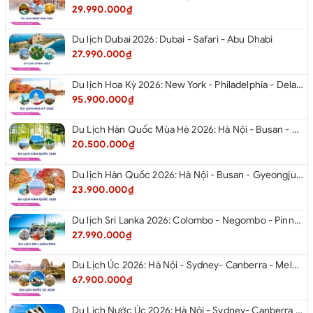
29.990.000₫
Du lịch Dubai 2026: Dubai - Safari - Abu Dhabi
27.990.000₫
Du lịch Hoa Kỳ 2026: New York - Philadelphia - Delaware - Washington D.C. - Las Vegas - Red Rock Canyon - Quận Cam - Santa Monica - Hollywood - San Diego - Los Angeles.
95.900.000₫
Du Lịch Hàn Quốc Mùa Hè 2026: Hà Nội - Busan - Gyeongju - Seoul - Đảo Nami - Tàu Điện Ven Biển Haeundae - Cầu Kính Oryukdo - Làng Văn Hóa Huinnyeoul
20.500.000₫
Du lịch Hàn Quốc 2026: Hà Nội - Busan - Gyeongju - Seoul - Đảo Nami - Tàu Điện Ven Biển Haeundae - Cỏ Hồng Muhly - Làng Văn Hóa Huinnyeoul
23.900.000₫
Du lịch Sri Lanka 2026: Colombo - Negombo - Pinnawala - Kandy - Kalutara - Nuwara - Eliya
27.990.000₫
Du Lịch Úc 2026: Hà Nội - Sydney- Canberra - Melbourne - Hà Nội
67.900.000₫
Du Lịch Nước Úc 2026: Hà Nội - Sydney- Canberra - Melbourne - Hà Nội