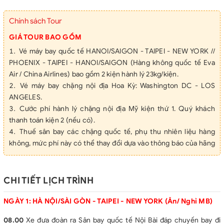
Dương) - Horseshoe
Bend - Monument -
Chính sách Tour
Page - Phoenix từ Hà
GIÁ TOUR BAO GỒM
Nội 2026
Vé máy bay quốc tế HANOI/SAIGON - TAIPEI - NEW YORK //
PHOENIX - TAIPEI - HANOI/SAIGON (Hàng không quốc tế Eva
Air / China Airlines) bao gồm 2 kiện hành lý 23kg/kiện.
Vé máy bay chặng nội địa Hoa Kỳ: Washington DC - LOS
ANGELES.
Cước phí hành lý chặng nội địa Mỹ kiện thứ 1. Quý khách
thanh toán kiện 2 (nếu có).
Thuế sân bay các chặng quốc tế, phụ thu nhiên liệu hàng
không, mức phí này có thể thay đổi dựa vào thông báo của hãng
hàng không.
Nghỉ đêm khách sạn 3-4* tại Mỹ theo tiêu chuẩn, Nếu lẻ
khách, Phòng ba sẽ được bố trí nếu số lượng khách lẻ hoặc
CHI TIẾT LỊCH TRÌNH
khách đồng ý đóng thêm tiền để ở phòng đơn. (Để đảm bảo giá
phòng không tăng và thuận tiện cho việc ăn uống, đa phần các
NGÀY 1: HÀ NỘI/SÀI GÒN - TAIPEI - NEW YORK (Ăn/ Nghỉ MB)
khách sạn đều cách xa trung tâm từ 10-25km, khách sạn tại Las
08.00
Xe đưa đoàn ra Sân bay quốc tế Nội Bài đáp chuyến bay đi
Vegas tại trung tâm thành phố).