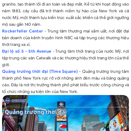
granite, tạo thành lối đi an toàn và đẹp mắt. Kể từ khi hoạt động vào
năm 1883, cây cầu đã trở thành niềm tự hào của New York và cả
nước Mỹ, một thành tựu kiến trúc xuất sắc khiến cả thế giới ngưỡng
mộ sau gần 140 năm.
Rockerfeller Center
- Trung tâm thương mại sầm uất, nơi đặt đại
bản doanh của kênh truyền hình NBC và tập trung các thương hiệu
thời trang xa xỉ.
Đại lộ số 5 - 5th Avenue
- Trung tâm thời trang của nước Mỹ, nơi
tập trung các sàn Catwalk và các thương hiệu thời trang lớn của thế
giới.
Quảng trường thời đại (Time Square)
- Quảng trường trung tâm
thành phố New York rực rỡ với những ánh đèn màu và bảng quảng
cáo. Đây là nơi thị trưởng thành phố phát biểu trước công chúng và
tổ chức những sự kiện lớn của New York.