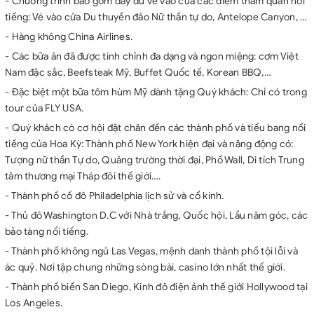
- Chương trình bao gồm đầy đủ vé vào cửa các điểm tham quan nổi
tiếng: Vé vào cửa Du thuyền đảo Nữ thần tự do, Antelope Canyon, …
- Hàng không China Airlines.
- Các bữa ăn đã được tinh chỉnh đa dạng và ngon miệng: cơm Việt
Nam đặc sắc, Beefsteak Mỹ, Buffet Quốc tế, Korean BBQ,…
- Đặc biệt một bữa tôm hùm Mỹ dành tặng Quý khách: Chỉ có trong
tour của FLY USA.
- Quý khách có cơ hội đặt chân đến các thành phố và tiểu bang nổi
tiếng của Hoa Kỳ: Thành phố New York hiện đại và năng động có:
Tượng nữ thần Tự do, Quảng trường thời đại, Phố Wall, Di tích Trung
tâm thương mại Tháp đôi thế giới….
- Thành phố cố đô Philadelphia lịch sử và cổ kính.
- Thủ đô Washington D.C với Nhà trắng, Quốc hội, Lầu năm góc, các
bảo tàng nổi tiếng.
- Thành phố không ngủ Las Vegas, mệnh danh thành phố tội lỗi và
ác quỷ. Nơi tập chung những sòng bài, casino lớn nhất thế giới.
- Thành phố biển San Diego, Kinh đô điện ảnh thế giới Hollywood tại
Los Angeles.