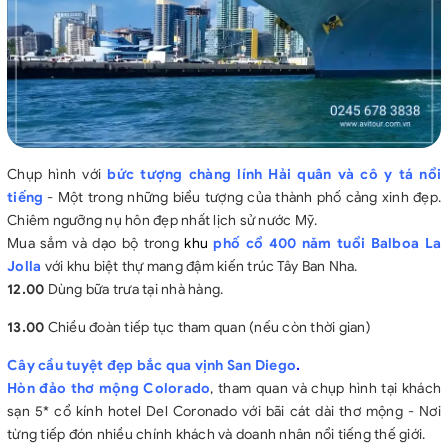
Chụp hình với
bức tượng chàng lính Hải quân và cô y tá nổi
tiếng
- Một trong những biểu tượng của thành phố cảng xinh đẹp.
Chiêm ngưỡng nụ hôn đẹp nhất lịch sử nước Mỹ.
Mua sắm và dạo bộ trong
khu
phố cổ 400 năm tuổi Balboa La
Jolla
với khu biệt thự mang đậm kiến trúc Tây Ban Nha.
12.00
Dùng bữa trưa tại nhà hàng.
13.00
Chiều đoàn tiếp tục tham quan (nếu còn thời gian)
Cây cầu tuyệt đẹp bắc qua vịnh San Diego
.
Hòn đảo thơ mộng Colorado
, tham quan và chụp hình tại khách
sạn 5* cổ kính hotel Del Coronado với bãi cát dài thơ mộng - Nơi
từng tiếp đón nhiều chính khách và doanh nhân nổi tiếng thế giới.