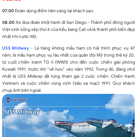
07.00
Đoàn dùng điểm tâm sáng tại khách sạn.
08.00
Xe đưa đoàn khởi hành đi San Diego - Thành phố đông người
Việt sinh sống xếp thứ 4 của tiểu bang Cali và là thành phố biển đẹp
nhất nhì nước Mỹ.
USS Midway
- Là hàng không mẫu hạm có hải trình phục vụ 47
năm, là mẫu hạm phục vụ lâu nhất của quân đội Mỹ trong thế kỷ 20,
từ cuối chiến tranh TG II (WWII) cho đến cuộc chiến giải phóng
Kuwait 1991, trước khi "về hưu" vào năm 1992. Trong đó, đáng nhớ
nhất là USS Midway đã từng tham gia 2 cuộc chiến: Chiến tranh
Vietnam và cuộc chiến vùng vịnh (bão sa mạc) 1991. Quý khách
chụp ảnh bên ngoài.