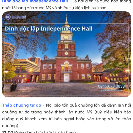
Dinh độc lập Independence Hall
- Là nơi diễn ra cuộc họp thống
nhất 13 bang của nước Mỹ và nhiều sự kiện lịch sử khác.
Tháp chuông tự do
- Nơi bảo tồn quả chuông lớn đã đánh lên hồi
chuông tự do trong ngày thành lập nước Mỹ (tuỳ điều kiện bảo
dưỡng quý khách xem từ bên ngoài hoặc vào trong sờ lên tháp
chuông).
12.00
Đoàn dùng bữa trưa tại nhà hàng.