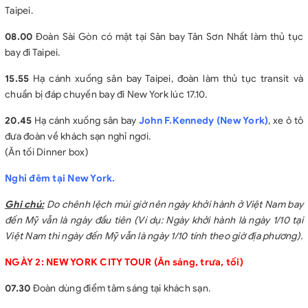
Taipei.
Các bữa ăn theo chương trình: 25-35 USD/người/bữa các bữa
ăn sắp xếp đa dạng từ cơm Việt Nam, thịt bò Mỹ, Buffet Quốc tế,
08.00
Đoàn Sài Gòn có mặt tại Sân bay Tân Sơn Nhất làm thủ tục
Korean BBQ,…
bay đi Taipei.
BỮA ĂN TÔM HÙM KIỂU MỸ ĐẶC BIỆT 45 USD/KHÁCH CHỈ
15.55
CÓ TẠI FLY USA.
Hạ cánh xuống sân bay Taipei, đoàn làm thủ tục transit và
chuẩn bị đáp chuyến bay đi New York lúc 17.10.
Xe đón tiễn sân bay Nội Bài.
Phương tiện vận chuyển tại Hoa Kỳ: Từ 16-19 khách - 26 seat
20.45
Hạ cánh xuống sân bay
John F.Kennedy (New York)
, xe ô tô
coach; từ 20 đến 24 khách - 36 seats minibus; 25 pax up - 46-56
đưa đoàn về khách sạn nghỉ ngơi.
seats.
(Ăn tối Dinner box)
Bảo hiểm du lịch với mức bảo hiểm 50.000 USD.
Phí thăm quan thắng cảnh: Liberty Island, Hẻm núi Linh
Nghỉ đêm tại New York.
Dương.
Ghi chú:
Do chênh lệch múi giờ nên ngày khởi hành ở Việt Nam bay
Hướng dẫn viên FLY USA đi theo đoàn suốt tuyến từ Việt
đến Mỹ vẫn là ngày đầu tiên (Ví dụ: Ngày khởi hành là ngày 1/10 tại
Nam.
Việt Nam thì ngày đến Mỹ vẫn là ngày 1/10 tính theo giờ địa phương).
02 chai nước/người/ ngày tại Mỹ.
Quà tặng của FLY USA: Ổ cắm đa năng + Mũ.
NGÀY 2: NEW YORK CITY TOUR
(Ăn sáng, trưa, tối)
GIÁ TOUR CHƯA BAO GỒM
Chi phí phòng đơn - Phụ thu nếu khách có nhu cầu.
07.30
Đoàn dùng điểm tâm sáng tại khách sạn.
Chi phí cá nhân: điện thoại, tiền giặt, hành lý quá cước.