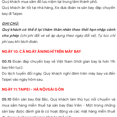
Quý khách mua sắm đồ lưu niệm tại trung tâm thành phố.
Quý khách ăn tối tại nhà hàng, Xe đưa đoàn ra sân bay đáp chuyến
bay đi Taipei.
GHI CHÚ:
Quý khách có thể ở lại thăm thân nhân theo thời hạn nhập cảnh
cho phép
(chi phí đổi vé sẽ áp dụng theo ngày đổi vé). Tự túc chi
phí sau khi tách đoàn.
NGÀY 10: CẢ NGÀY ĂN/NGHỈ TRÊN MÁY BAY
00.15
Đoàn đáp chuyến bay về Việt Nam (thời gian bay là hơn 11h
bay liên tục).
Do lệch tuyến đổi ngày, Quý khách nghỉ đêm trên máy bay và đến
Taipei vào ngày hôm sau.
NGÀY 11: TAIPEI - HÀ NỘI/SÀI GÒN
05.10
Đến sân bay Đài Bắc, Quý khách làm thủ tục nối chuyến và
mua sắm hàng miễn thuế tại sân bay Đào Viên - Một trong những
sân bay được đánh giá là có hoạt động và các mặt hàng miễn thuế