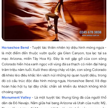
Horseshoe Bend
- Tuyệt tác thiên nhiên kỳ diệu hình móng ngựa -
là một điểm đến thuộc vườn quốc gia Glen Canyon, tọa lạc tại sa
mạc Arizona, miền Tây Hoa Kỳ. Đây là nơi gặp gỡ của con sông
Colorado hiền hòa xanh ngọc với vùng đá sa thạch có niên đại hàng
trăm triệu năm tuổi. Xuôi theo dòng chảy vô tận, con sông Colorado
đã khéo léo điêu khắc lên vách núi những kỳ quan tuyệt diệu, trong
đó có cấu trúc độc đáo hình móng ngựa, Horseshoe Bend. Vẻ đẹp
hoàn hảo hội tụ tại đây chắc chắn sẽ khiến du khách không khỏi
choáng ngợp.
Monument Valley
- Là một tuyệt tác thung lũng đá của người thổ
dân da Đỏ Navajo. Nằm giữa hai bang Arizona và Utah của nước Mỹ,