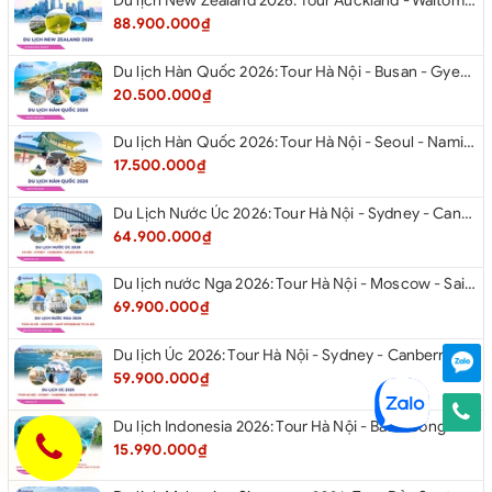
Du lịch New Zealand 2026: Tour Auckland - Waitomo - Taupo - Rotorua - Matamata - Hamilton
88.900.000₫
Du lịch Hàn Quốc 2026: Tour Hà Nội - Busan - Gyeongju - Seoul - Đảo Nami - Tàu Điện Ven Biển Haeundae - Cầu Kính Oryukdo - Làng Văn Hóa Huinnyeoul
20.500.000₫
Du lịch Hàn Quốc 2026: Tour Hà Nội - Seoul - Nami - Everland - Painter Show - Thư Viện Sách
17.500.000₫
Du Lịch Nước Úc 2026: Tour Hà Nội - Sydney - Canberra - Melbourne - Hà Nội
64.900.000₫
Du lịch nước Nga 2026: Tour Hà Nội - Moscow - Saint Petersburg từ Hà Nội
69.900.000₫
Du lịch Úc 2026: Tour Hà Nội - Sydney - Canberra - Melbourne - Hà Nội
59.900.000₫
Du lịch Indonesia 2026: Tour Hà Nội - Bali - Cổng Trời Lempuyang - Swings Bali - Ngắm hoàng hôn biển Jimbaran - Kelingking - Sống Lưng Khủng Long từ Hà Nội
15.990.000₫