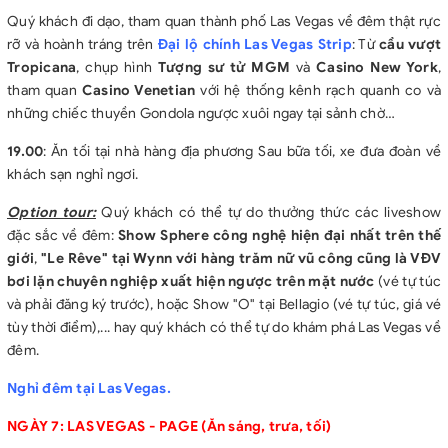
Quý khách đi dạo, tham quan thành phố Las Vegas về đêm thật rực
rỡ và hoành tráng trên
Đại lộ chính Las Vegas Strip
: Từ
cầu vượt
Tropicana
, chụp hình
Tượng sư tử MGM
và
Casino New York
,
tham quan
Casino Venetian
với hệ thống kênh rạch quanh co và
những chiếc thuyền Gondola ngược xuôi ngay tại sảnh chờ…
19.00
: Ăn tối tại nhà hàng địa phương Sau bữa tối, xe đưa đoàn về
khách sạn nghỉ ngơi.
Option tour:
Quý khách có thể tự do thưởng thức các liveshow
đặc sắc về đêm:
Show Sphere công nghệ hiện đại nhất trên thế
giới
,
"Le Rêve" tại Wynn với hàng trăm nữ vũ công cũng là VĐV
bơi lặn chuyên nghiệp xuất hiện ngược trên mặt nước
(vé tự túc
và phải đăng ký trước), hoặc Show "O" tại Bellagio (vé tự túc, giá vé
tùy thời điểm),... hay quý khách có thể tự do khám phá Las Vegas về
đêm.
Nghỉ đêm tại Las Vegas.
NGÀY 7: LAS VEGAS - PAGE (Ăn sáng, trưa, tối)