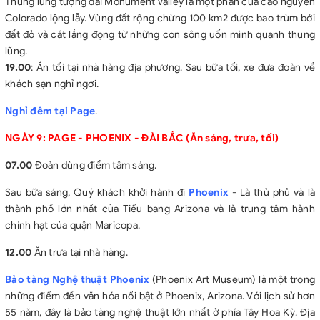
Thung lũng tượng đài Monument Valley là một phần của cao nguyên
Colorado lộng lẫy. Vùng đất rộng chừng 100 km2 được bao trùm bởi
đất đỏ và cát lắng đọng từ những con sông uốn mình quanh thung
lũng.
19.00
: Ăn tối tại nhà hàng địa phương. Sau bữa tối, xe đưa đoàn về
khách sạn nghỉ ngơi.
Nghỉ đêm tại Page
.
NGÀY 9: PAGE - PHOENIX - ĐÀI BẮC (Ăn sáng, trưa, tối)
07.00
Đoàn dùng điểm tâm sáng.
Sau bữa sáng, Quý khách khởi hành đi
Phoenix
- Là thủ phủ và là
thành phố lớn nhất của Tiểu bang Arizona và là trung tâm hành
chính hạt của quận Maricopa.
12.00
Ăn trưa tại nhà hàng.
Bảo tàng Nghệ thuật Phoenix
(Phoenix Art Museum) là một trong
những điểm đến văn hóa nổi bật ở Phoenix, Arizona. Với lịch sử hơn
55 năm, đây là bảo tàng nghệ thuật lớn nhất ở phía Tây Hoa Kỳ. Địa