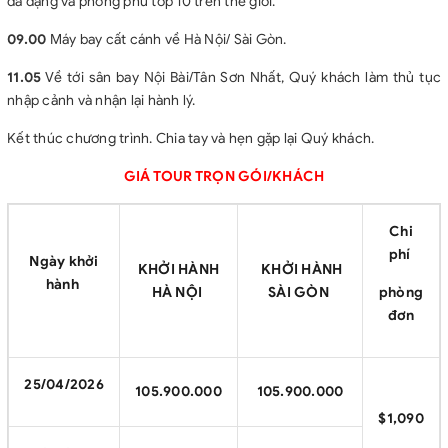
đa dạng và phong phú top 10 trên thế giới.
09.00
Máy bay cất cánh về Hà Nội/ Sài Gòn.
11.05
Về tới sân bay Nội Bài/Tân Sơn Nhất, Quý khách làm thủ tục
nhập cảnh và nhận lại hành lý.
Kết thúc chương trình. Chia tay và hẹn gặp lại Quý khách.
GIÁ TOUR TRỌN GÓI/KHÁCH
Chi
phí
Ngày khởi
KHỞI HÀNH
KHỞI HÀNH
hành
HÀ NỘI
SÀI GÒN
phòng
đơn
25/04/2026
105.900.000
105.900.000
$1,090