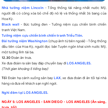
Nhà tưởng niệm Lincoln
- Tổng thống tài năng nhất nước Mỹ,
người đã có công xóa bỏ chế độ nô lệ và thống nhất 36 bang của
Hoa Kỳ.
Black wall
- Bức tường đen - Tưởng niệm cựu chiến binh chiến
tranh Việt Nam.
Tưởng niệm cựu chiến binh chiến tranh Triều Tiên.
Đài tưởng niệm Washington
(chụp ảnh từ bên ngoài) - Tổng thống
đầu tiên của Hoa Kỳ, người đọc bản Tuyên ngôn khai sinh nước Mỹ,
một tướng lĩnh tài ba.
12.30
Đoàn ăn trưa.
Xe đưa đoàn ra sân bay đáp chuyến bay đi
LOS ANGELES.
(Thời gian khoảng 5 tiếng bay)
Tối
Đoàn hạ cánh xuống sân bay
LAX
, xe đưa đoàn đi ăn tối tại nhà
hàng và đưa về khách sạn nghỉ ngơi.
Nghỉ đêm tại LOS ANGELES.
NGÀY 5: LOS ANGELES - SAN DIEGO - LOS ANGELES (Ăn sáng,
trưa, tối)