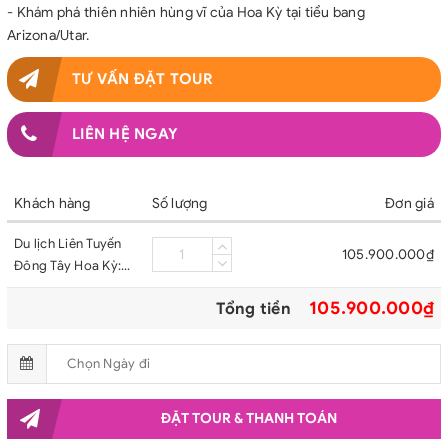
- Khám phá thiên nhiên hùng vĩ của Hoa Kỳ tại tiểu bang
Arizona/Utar.
TƯ VẤN ĐẶT TOUR
LIÊN HỆ NGAY
Khách hàng
Số lượng
Đơn giá
Du lịch Liên Tuyến
105.900.000₫
Đông Tây Hoa Kỳ:
Tour New York -
105.900.000₫
Tổng tiền
Philadelphia -
Delaware -
Washington DC - San
Diego - Los Angeles
- Las Vegas -
ĐẶT TOUR & THANH TOÁN
Antelope Canyon
(Hẻm Núi Linh