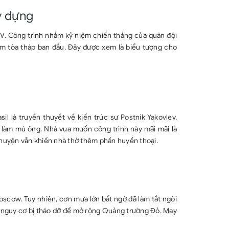
y dựng
IV. Công trình nhằm kỷ niệm chiến thắng của quân đội
ám tòa tháp ban đầu. Đây được xem là biểu tượng cho
l là truyền thuyết về kiến trúc sư Postnik Yakovlev.
o làm mù ông. Nhà vua muốn công trình này mãi mãi là
chuyện vẫn khiến nhà thờ thêm phần huyền thoại.
oscow. Tuy nhiên, cơn mưa lớn bất ngờ đã làm tắt ngòi
ặt nguy cơ bị tháo dỡ để mở rộng Quảng trường Đỏ. May