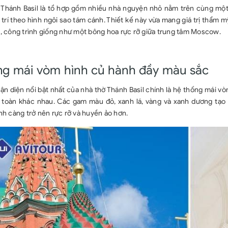
 Thánh Basil là tổ hợp gồm nhiều nhà nguyện nhỏ nằm trên cùng một
trí theo hình ngôi sao tám cánh. Thiết kế này vừa mang giá trị thẩm m
, công trình giống như một bông hoa rực rỡ giữa trung tâm Moscow.
g mái vòm hình củ hành đầy màu sắc
n diện nổi bật nhất của nhà thờ Thánh Basil chính là hệ thống mái v
 toàn khác nhau. Các gam màu đỏ, xanh lá, vàng và xanh dương tạo 
nh càng trở nên rực rỡ và huyền ảo hơn.