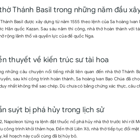
thờ Thánh Basil trong những năm đầu xâ
 Thánh Basil được xây dựng từ năm 1555 theo lệnh của Sa hoàng Ivan 
ớc Hãn quốc Kazan. Sau sáu năm thi công, nhà thờ hoàn thành với t
mở rộng lãnh thổ và quyền lực của đế quốc Nga.
ền thuyết về kiến trúc sư tài hoa
ng những câu chuyện nổi tiếng nhất liên quan đến nhà thờ Thánh Basi
ruyền, sau khi công trình hoàn thành, Sa hoàng Ivan Bạo Chúa đã ch
c duy nhất không thể sao chép. Dù chưa có bằng chứng xác thực, câu 
ần suýt bị phá hủy trong lịch sử
, Napoleon từng ra lệnh đặt thuốc nổ phá hủy nhà thờ trước khi rời M
u công trình khỏi thảm họa. Đến thời Liên Xô, nhà thờ tiếp tục đối m
, kế hoạch này cuối cùng đã bị hủy bỏ.