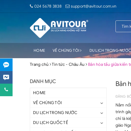
024 5678 3838
support@avitour.com.vn
HOME
VỀ CHÚNG TÔI
DU LỊCH TRONG NƯỚ
Trang chủ
Tin tức - Châu Âu
Bản hòa tấu giữa kiến t
DANH MỤC
Bản h
HOME
ĐĂNG B
VỀ CHÚNG TÔI
Nằm nổi
trình g
DU LỊCH TRONG NƯỚC
chỉ là k
DU LỊCH QUỐC TẾ
giáo Nga