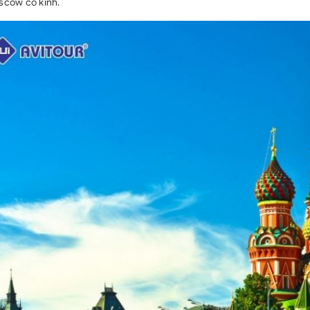
scow cổ kính.