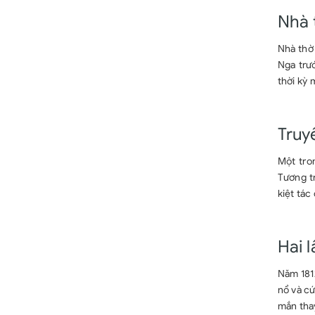
Nhà 
Nhà thờ
Nga trư
thời kỳ 
Truy
Một tro
Tương t
kiệt tá
Hai l
Năm 1812
nổ và cứ
mắn thay