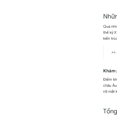
Nhữn
Qua nhi
thế kỷ X
kiến tr
>>
Khám p
Điểm khi
châu Âu.
rời mắt
Tổng