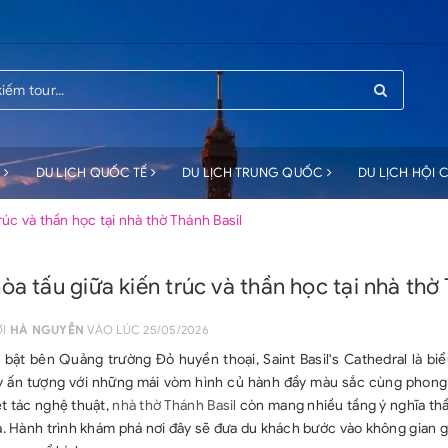
C
DU LỊCH QUỐC TẾ
DU LỊCH TRUNG QUỐC
DU LỊCH HỘI
rúc và thần học tại nhà thờ Thánh Basil
òa tấu giữa kiến trúc và thần học tại nhà thờ 
ỞI
HÀ NGUYỄN
VÀO LÚC 25/05/2026
 bật bên Quảng trường Đỏ huyền thoại, Saint Basil's Cathedral là bi
ây ấn tượng với những mái vòm hình củ hành đầy màu sắc cùng phong 
iệt tác nghệ thuật,
nhà thờ Thánh Basil
còn mang nhiều tầng ý nghĩa thầ
. Hành trình khám phá nơi đây sẽ đưa du khách bước vào không gian gia