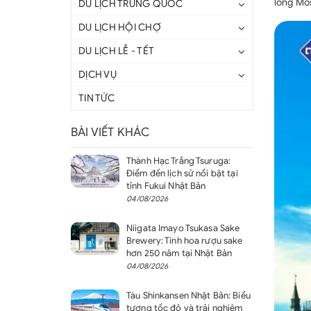
lòng Mo
DU LỊCH TRUNG QUỐC
DU LỊCH HỘI CHỢ
DU LỊCH LỄ - TẾT
DỊCH VỤ
TIN TỨC
BÀI VIẾT KHÁC
Thành Hạc Trắng Tsuruga:
Điểm đến lịch sử nổi bật tại
tỉnh Fukui Nhật Bản
04/08/2026
Niigata Imayo Tsukasa Sake
Brewery: Tinh hoa rượu sake
hơn 250 năm tại Nhật Bản
04/08/2026
Tàu Shinkansen Nhật Bản: Biểu
tượng tốc độ và trải nghiệm