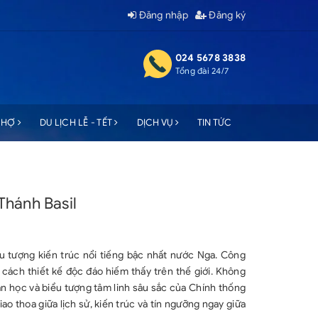
Đăng nhập
Đăng ký
024 5678 3838
Tổng đài 24/7
 CHỢ
DU LỊCH LỄ - TẾT
DỊCH VỤ
TIN TỨC
Thánh Basil
ểu tượng kiến trúc nổi tiếng bậc nhất nước Nga. Công
cách thiết kế độc đáo hiếm thấy trên thế giới. Không
n học và biểu tượng tâm linh sâu sắc của Chính thống
o thoa giữa lịch sử, kiến trúc và tín ngưỡng ngay giữa