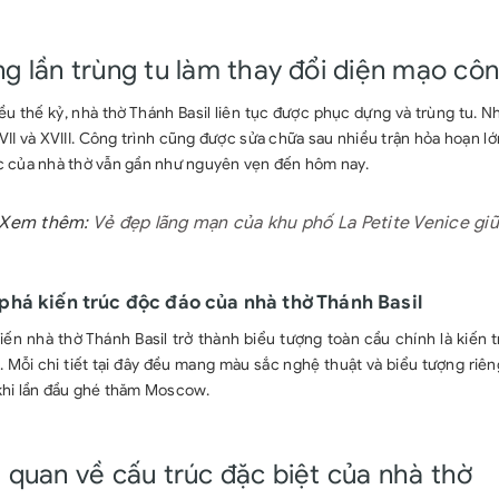
g lần trùng tu làm thay đổi diện mạo côn
ều thế kỷ, nhà thờ Thánh Basil liên tục được phục dựng và trùng tu.
VII và XVIII. Công trình cũng được sửa chữa sau nhiều trận hỏa hoạn 
úc của nhà thờ vẫn gần như nguyên vẹn đến hôm nay.
 Xem thêm:
Vẻ đẹp lãng mạn của khu phố La Petite Venice gi
há kiến trúc độc đáo của nhà thờ Thánh Basil
ến nhà thờ Thánh Basil trở thành biểu tượng toàn cầu chính là kiến t
 Mỗi chi tiết tại đây đều mang màu sắc nghệ thuật và biểu tượng riên
 khi lần đầu ghé thăm Moscow.
 quan về cấu trúc đặc biệt của nhà thờ