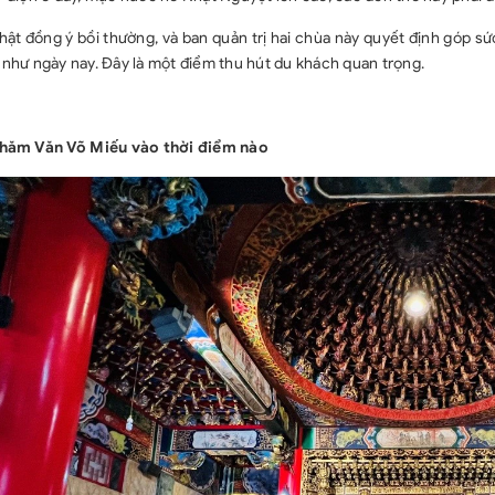
ật đồng ý bồi thường, và ban quản trị hai chùa này quyết định góp sứ
như ngày nay. Đây là một điểm thu hút du khách quan trọng.
thăm Văn Võ Miếu vào thời điểm nào