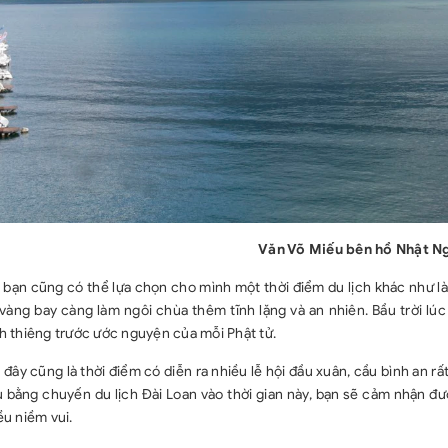
Văn Võ Miếu bên hồ Nhật N
 bạn cũng có thể lựa chọn cho mình một thời điểm du lịch khác như là t
vàng bay càng làm ngôi chùa thêm tĩnh lặng và an nhiên. Bầu trời lú
h thiêng trước ước nguyện của mỗi Phật tử.
 đây cũng là thời điểm có diễn ra nhiều lễ hội đầu xuân, cầu bình an r
 bằng chuyến du lịch Đài Loan vào thời gian này, bạn sẽ cảm nhận đư
ều niềm vui.