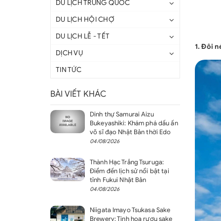
DU LỊCH TRUNG QUỐC
DU LỊCH HỘI CHỢ
DU LỊCH LỄ - TẾT
1. Đôi 
DỊCH VỤ
TIN TỨC
BÀI VIẾT KHÁC
Dinh thự Samurai Aizu
Bukeyashiki: Khám phá dấu ấn
võ sĩ đạo Nhật Bản thời Edo
04/08/2026
Thành Hạc Trắng Tsuruga:
Điểm đến lịch sử nổi bật tại
tỉnh Fukui Nhật Bản
04/08/2026
Niigata Imayo Tsukasa Sake
Brewery: Tinh hoa rượu sake