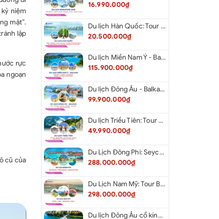
16.990.000₫
 kỷ niệm
ăng mật”.
Du lịch Hàn Quốc: Tour Busan - Gyeongju - Seoul - Đảo Nami - Tàu Điện Ven Biển Haeundae - Cầu Kính Oryukdo - Làng Văn Hóa Huinnyeoul từ Hà Nội 2026
tránh lặp
20.500.000₫
Du lịch Miền Nam Ý - Balkan: Tour Miền Nam Ý - Albania - Montenegro - Croatia - Slovenia từ Hà Nội 2026
nước rực
115.900.000₫
oa ngoạn
Du lịch Đông Âu - Balkan: Tour Đức - Slovenia - Croatia - Hungary - Slovakia - Áo - Séc từ Hà Nội 2026
99.900.000₫
Du lịch Triều Tiên: Tour Bắc Kinh - Bình Nhưỡng - Núi Myohyang - Kaesong - Bàn Môn Điếm - Đan Đông từ Hà Nội 2026
49.990.000₫
Du Lịch Đông Phi: Seychelles - Madagascar - Mauritius 2026
ô cũ của
288.000.000₫
Du Lịch Nam Mỹ: Tour Brazil - Peru - Argentina - Chile 2026
298.000.000₫
Du lịch Đông Âu cổ kính: Tour Đức - Séc - Áo - Slovakia - Hungary - Ba Lan từ Hà Nội 2026