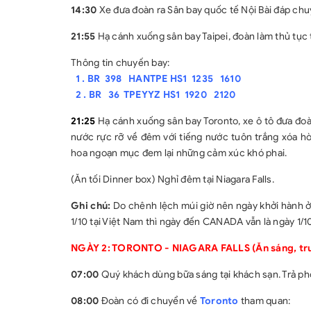
14:30
Xe đưa đoàn ra Sân bay quốc tế Nội Bài đáp chuy
21:55
Hạ cánh xuống sân bay Taipei, đoàn làm thủ tục 
Thông tin chuyến bay:
1 . BR 398 HANTPE HS1 1235 1610
2 . BR 36 TPEYYZ HS1 1920 2120
21:25
Hạ cánh xuống sân bay Toronto, xe ô tô đưa đo
nước rực rỡ về đêm với tiếng nước tuôn trắng xóa h
hoa ngoạn mục đem lại những cảm xúc khó phai.
(Ăn tối Dinner box) Nghỉ đêm tại Niagara Falls.
Ghi chú:
Do chênh lệch múi giờ nên ngày khởi hành ở
1/10 tại Việt Nam thì ngày đến CANADA vẫn là ngày 1/10
NGÀY 2: TORONTO - NIAGARA FALLS (Ăn sáng, trưa
07:00
Quý khách dùng bữa sáng tại khách sạn. Trả p
08:00
Đoàn có đi chuyển về
Toronto
tham quan: