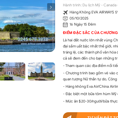
Hành trình:
Du lịch Mỹ - Canada 
Hàng Không EVA AIRWAYS 5
05/10/2025
16 Ngày 15 Đêm
ĐIỂM ĐẶC SẮC CỦA CHƯƠNG
Là hai đất nước lớn nhất vùng 
đại sầm uất bậc nhất thế giới, 
tráng lệ, các thành phố văn hóa 
cả sẽ đem đến cho bạn những trả
- Tham quan các địa điểm nổi ti
- Chương trình bao gồm vé vào 
quan tượng Nữ thần tự do, Công
- Hàng không Eva Air/China Airli
- Đặc biệt một bữa tôm hùm Mỹ 
- Mức ăn $20-30/người/bữa thực đ