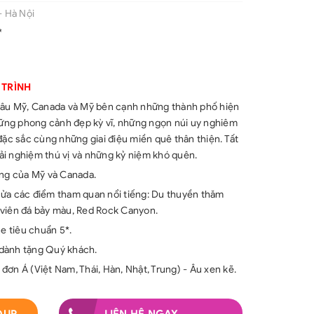
- Hà Nội
*
 TRÌNH
Châu Mỹ, Canada và Mỹ bên cạnh những thành phố hiện
những phong cảnh đẹp kỳ vĩ, những ngọn núi uy nghiêm
đặc sắc cùng những giai điệu miền quê thân thiện. Tất
i nghiệm thú vị và những kỷ niệm khó quên.
ếng của Mỹ và Canada.
cửa các điểm tham quan nổi tiếng: Du thuyền thăm
 viên đá bảy màu, Red Rock Canyon.
ne tiêu chuẩn 5*.
dành tặng Quý khách.
ơn Á (Việt Nam, Thái, Hàn, Nhật, Trung) - Âu xen kẽ.