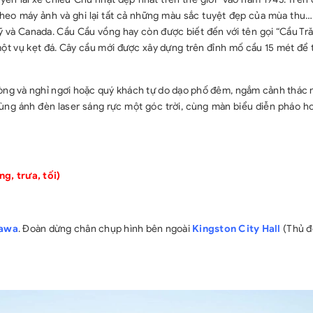
heo máy ảnh và ghi lại tất cả những màu sắc tuyệt đẹp của mùa thu…
Mỹ và Canada. Cầu Cầu vồng hay còn được biết đến với tên gọi “Cầu Tr
ột vụ kẹt đá. Cây cầu mới được xây dựng trên đỉnh mố cầu 15 mét để 
òng và nghỉ ngơi hoặc quý khách tự do dạo phố đêm, ngắm cảnh thác 
ùng ánh đèn laser sáng rực một góc trời, cùng màn biểu diễn pháo h
, trưa, tối)
awa
. Đoàn dừng chân chụp hình bên ngoài
Kingston City Hall
(Thủ đ