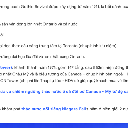
Chi phí phòn
hong cách Gothic Revival được xây dựng từ năm 1911, là bối cảnh củ
Chi phí cá nh
Chi phí yêu
à sân vận động lớn nhất Ontario và cả nước
HDV($50/đoàn/g
Lệ phí xin 
ời.
VNĐ (Có thể th
được hoàn lại vì
i dọc theo cầu cảng trung tâm tại Toronto (chụp hình lưu niệm).
Tiền tip cho
rường đại học lâu đời và lớn nhất bang Ontario.
Chi phí dời 
Chi phí ngoà
Tower)
: khánh thành năm 1976, gồm 147 tầng, cao 553m, hiện đứng t
 cao nhất Châu Mỹ và là biểu tượng của Canada – chụp hình bên ngoài.
N Tower (chi phí lên Tháp tự túc - HDV sẽ giúp quý khách mua vé lê
rưa và chiêm ngưỡng thác nước ở cả đôi bờ Canada - Mỹ từ độ 
và khám phá
thác nước nổi tiếng Niagara Fall
s nằm ở biên giới 2 n