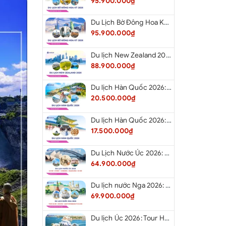
95.900.000₫
Du Lịch Bờ Đông Hoa Kỳ 2026: New York - Boston - New Hampshire - Artist’s Bluff - Echo Lake Kancamagus Highway - White Mountains - Albany - Buffalo Niagara Falls - Corning - Washington DC
95.900.000₫
Du lịch New Zealand 2026: Tour Auckland - Waitomo - Taupo - Rotorua - Matamata - Hamilton
88.900.000₫
Du lịch Hàn Quốc 2026: Tour Hà Nội - Busan - Gyeongju - Seoul - Đảo Nami - Tàu Điện Ven Biển Haeundae - Cầu Kính Oryukdo - Làng Văn Hóa Huinnyeoul
20.500.000₫
Du lịch Hàn Quốc 2026: Tour Hà Nội - Seoul - Nami - Everland - Painter Show - Thư Viện Sách
17.500.000₫
Du Lịch Nước Úc 2026: Tour Hà Nội - Sydney - Canberra - Melbourne - Hà Nội
64.900.000₫
Du lịch nước Nga 2026: Tour Hà Nội - Moscow - Saint Petersburg từ Hà Nội
69.900.000₫
Du lịch Úc 2026: Tour Hà Nội - Sydney - Canberra - Melbourne - Hà Nội