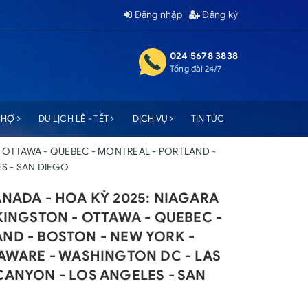
Đăng nhập
Đăng ký
024 5678 3838
Tổng đài 24/7
 CHỢ
DU LỊCH LỄ - TẾT
DỊCH VỤ
TIN TỨC
- OTTAWA - QUEBEC - MONTREAL - PORTLAND -
S - SAN DIEGO
ANADA - HOA KỲ 2025: NIAGARA
KINGSTON - OTTAWA - QUEBEC -
ND - BOSTON - NEW YORK -
LAWARE - WASHINGTON DC - LAS
CANYON - LOS ANGELES - SAN