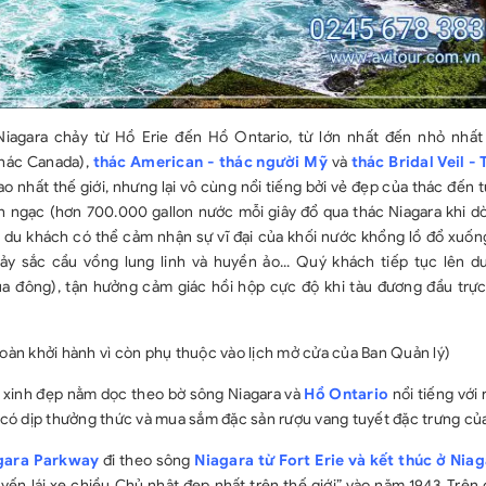
agara chảy từ Hồ Erie đến Hồ Ontario, từ lớn nhất đến nhỏ nhất
thác Canada),
thác American - thác người Mỹ
và
thác Bridal Veil -
ao nhất thế giới, nhưng lại vô cùng nổi tiếng bởi vẻ đẹp của thác đến 
nh ngạc (hơn 700.000 gallon nước mỗi giây đổ qua thác Niagara khi d
 du khách có thể cảm nhận sự vĩ đại của khối nước khổng lồ đổ xuống
y sắc cầu vồng lung linh và huyền ảo... Quý khách tiếp tục lên d
a đông), tận hưởng cảm giác hồi hộp cực độ khi tàu đương đầu trực 
đoàn khởi hành vì còn phụ thuộc vào lịch mở cửa của Ban Quản lý)
nh xinh đẹp nằm dọc theo bờ sông Niagara và
Hồ Ontario
nổi tiếng với 
h có dịp thưởng thức và mua sắm đặc sản rượu vang tuyết đặc trưng củ
gara Parkway
đi theo sông
Niagara từ Fort Erie và kết thúc ở Nia
uyến lái xe chiều Chủ nhật đẹp nhất trên thế giới” vào năm 1943. Trên