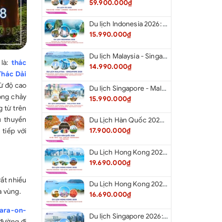
59.900.000₫
Du lịch Indonesia 2026: Tour Hà Nội - Bali - Cổng Trời Lempuyang - Swings Bali - Ngắm hoàng hôn biển Jimbaran - Kelingking - Sống Lưng Khủng Long từ Hà Nội
15.990.000₫
Du lịch Malaysia - Singapore 2026: Tour Đảo Sentosa - Madame Tussause - Garden By The Bay - Thành Cổ Malacca - Thủ Đô Kualalumpur - Cao Nguyên Genting - New Putrajaya từ Hà Nội
 là:
thác
14.990.000₫
 Thác Dải
từ độ cao
Du lịch Singapore - Malaysia 2026: Tour Đảo Sentosa - Madame Tussauds - Garden By The Bay - Thành cổ Malacca - Thủ đô Kuala Lumpur - Cao nguyên Genting - New Putrajaya từ Hà Nội
òng chảy
15.990.000₫
 từ trên
u thuyền
Du Lịch Hàn Quốc 2026: Hà Nội - Seoul - Nami - Everland - Painter Show - Thư Viện Sách
17.900.000₫
tiếp với
Du Lịch Hong Kong 2026: Khám phá Hongkong - Thâm Quyến - Quảng Châu từ Hà Nội
19.690.000₫
rất nhiều
Du Lịch Hong Kong 2026: Khám phá Hong Kong - Dingding Tram - Shopping Tour từ Hà Nội
a vùng.
16.690.000₫
gara-on-
Du lịch Singapore 2026: Tour Sentosa - Madame Tussauds - Garden By The Bay - Jewel từ Hà Nội
 đường đi