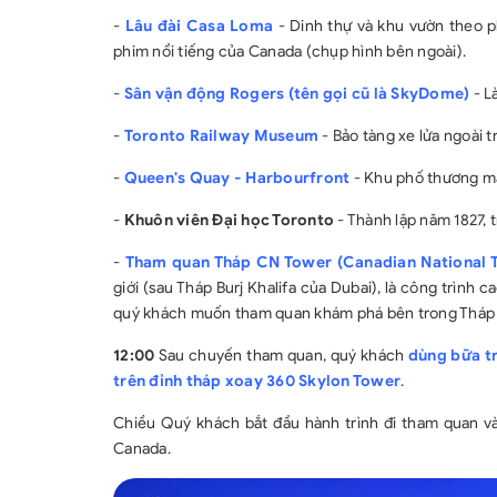
-
Lâu đài Casa Loma
- Dinh thự và khu vườn theo p
phim nổi tiếng của Canada (chụp hình bên ngoài).
-
Sân vận động Rogers (tên gọi cũ là SkyDome)
- L
-
Toronto Railway Museum
- Bảo tàng xe lửa ngoài tr
-
Queen's Quay - Harbourfront
- Khu phố thương mạ
-
Khuôn viên Đại học Toronto
- Thành lập năm 1827, t
-
Tham quan Tháp CN Tower (Canadian National 
giới (sau Tháp Burj Khalifa của Dubai), là công trình
quý khách muốn tham quan khám phá bên trong Tháp C
12:00
Sau chuyến tham quan, quý khách
dùng bữa t
trên đỉnh tháp xoay 360 Skylon Tower
.
Chiều Quý khách bắt đầu hành trình đi tham quan 
Canada.