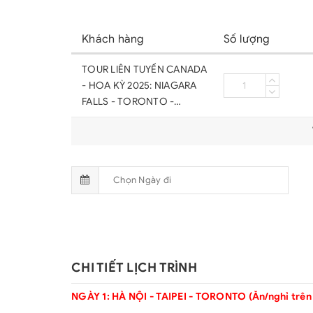
Khách hàng
Số lượng
TOUR LIÊN TUYẾN CANADA
- HOA KỲ 2025: NIAGARA
FALLS - TORONTO -
KINGSTON - OTTAWA -
QUEBEC - MONTREAL -
PORTLAND - BOSTON -
NEW YORK - PHILADELPHIA
- DELAWARE -
WASHINGTON DC - LAS
VEGAS - RED ROCK
CANYON - LOS ANGELES -
SAN DIEGO
CHI TIẾT LỊCH TRÌNH
NGÀY 1: HÀ NỘI - TAIPEI - TORONTO (Ăn/nghỉ trên