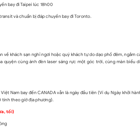
ến bay đi Taipei lúc 18h00
Các bữa ăn 
35-45 CAD/ngườ
transit và chuẩn bị đáp chuyến bay đi Toronto.
thịt bò Mỹ, Buf
Ăn sáng kiểu
nhà hàng.
BỮA ĂN TÔM
TRÊN SKYLON 
àn về khách sạn nghỉ ngơi hoặc quý khách tự do dạo phố đêm, ngắm c
CÓ TẠI FLY USA
òa quyện cùng ánh đèn laser sáng rực một góc trời, cùng màn biểu d
Xe đón tiễn s
Phương tiệ
coach; từ 20 đ
seats.
 Việt Nam bay đến CANADA vẫn là ngày đầu tiên (Ví dụ Ngày khởi hành
Bảo hiểm d
 tính theo giờ địa phương).
Phí thăm 
màu, Red Rock C
, tối)
Hướng dẫn 
02 chai nướ
hòng
Quà tặng c
GIÁ TOUR CH