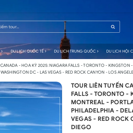
C
DU LỊCH QUỐC TẾ
DU LỊCH TRUNG QUỐC
DU LỊCH HỘI
 CANADA - HOA KỲ 2025: NIAGARA FALLS - TORONTO - KINGSTON 
- WASHINGTON DC - LAS VEGAS - RED ROCK CANYON - LOS ANGELE
TOUR LIÊN TUYẾN C
FALLS - TORONTO - 
MONTREAL - PORTLA
PHILADELPHIA - DE
VEGAS - RED ROCK 
DIEGO