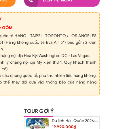
OUR
LIÊN HỆ NGAY
r
O GỒM
 quốc tế HANOI- TAIPEI - TORONTO / LOS ANGELES
OI (Hàng không quốc tế Eva Air 5*) bao gồm 2 kiện
ện.
hặng nội địa Hoa Kỳ: Washington DC - Las Vegas.
nh lý chặng nội địa Mỹ kiện thứ 1. Quý khách thanh
 có).
 các chặng quốc tế, phụ thu nhiên liệu hàng không,
ó thể thay đổi dựa vào thông báo của hãng hàng
ch sạn 3-4* tại Mỹ, Canada theo tiêu chuẩn, 2 người
ng, xin lưu ý nếu lẻ người sẽ ghép phòng ba chỉ có 2
iường 1.4m hoặc khách đồng ý đóng thêm tiền để ở
TOUR GỢI Ý
 đảm bảo giá phòng không tăng và thuận tiện cho
Du lịch Hàn Quốc 2026: Hà Nội – Busan – Seoul – Starfiled – Lotte Worf
đa phần các khách sạn đều cách xa trung tâm từ 10-
19.990.000₫
 tại Las Vegas tại trung tâm thành phố).