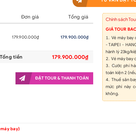
TƯ VẤN ĐẶT T
Đơn giá
Tổng giá
Chính sách Tou
GIÁ TOUR BA
179.900.000₫
179.900.000₫
Vé máy bay
- TAIPEI - HAN
hành lý 23kg/ki
179.900.000₫
Tổng tiền
Vé máy bay c
Cước phí hà
toán kiện 2 (nếu
ĐẶT TOUR & THANH TOÁN
Thuế sân bay
mức phí này c
không.
Nghỉ đêm khá
/1 phòng 2 giườ
giường - mỗi g
phòng đơn. (Để
việc ăn uống, 
 máy bay)
25km, khách sạn