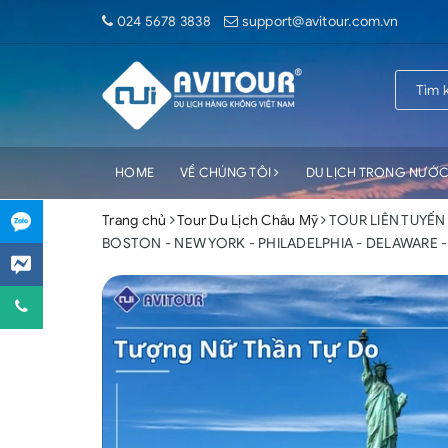
024 5678 3838
support@avitour.com.vn
HOME
VỀ CHÚNG TÔI
DU LỊCH TRONG NƯỚ
Trang chủ
Tour Du Lịch Châu Mỹ
TOUR LIÊN TUYẾN
BOSTON - NEW YORK - PHILADELPHIA - DELAWARE 