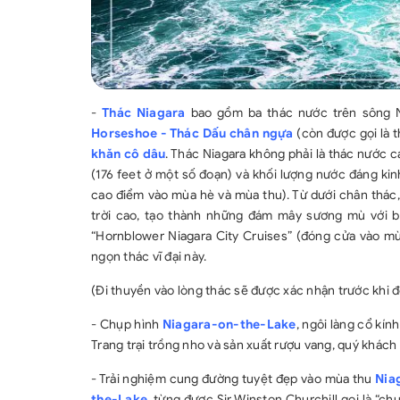
-
Thác Niagara
bao gồm ba thác nước trên sông Ni
Horseshoe - Thác Dấu chân ngựa
(còn được gọi là 
khăn cô dâu
. Thác Niagara không phải là thác nước c
(176 feet ở một số đoạn) và khối lượng nước đáng ki
cao điểm vào mùa hè và mùa thu). Từ dưới chân thác,
trời cao, tạo thành những đám mây sương mù với bả
“Hornblower Niagara City Cruises” (đóng cửa vào mù
ngọn thác vĩ đại này.
(Đi thuyền vào lòng thác sẽ được xác nhận trước khi 
- Chụp hình
Niagara-on-the-Lake
, ngôi làng cổ kí
Trang trại trồng nho và sản xuất rượu vang, quý khác
- Trải nghiệm cung đường tuyệt đẹp vào mùa thu
Nia
the-Lake
, từng được Sir Winston Churchill gọi là “ch