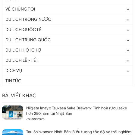
VỀ CHÚNG TÔI
DU LỊCH TRONG NƯỚC
DU LỊCH QUỐC TẾ
DU LỊCH TRUNG QUỐC
DU LỊCH HỘI CHỢ
DU LỊCH LỄ - TẾT
DỊCH VỤ
TIN TỨC
BÀI VIẾT KHÁC
Niigata Imayo Tsukasa Sake Brewery: Tinh hoa rượu sake
hơn 250 năm tại Nhật Bản
04/08/2026
Tàu Shinkansen Nhật Bản: Biểu tượng tốc độ và trải nghiệm