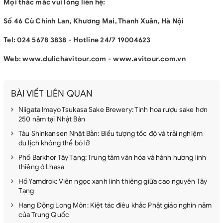
Mọi thắc mắc vui lòng liên hệ:
Số 46 Cù Chính Lan, Khương Mai, Thanh Xuân, Hà Nội
Tel: 024 5678 3838 - Hotline 24/7 19004623
Web: www.dulichavitour.com - www.avitour.com.vn
BÀI VIẾT LIÊN QUAN
Niigata Imayo Tsukasa Sake Brewery: Tinh hoa rượu sake hơn
250 năm tại Nhật Bản
Tàu Shinkansen Nhật Bản: Biểu tượng tốc độ và trải nghiệm
du lịch không thể bỏ lỡ
Phố Barkhor Tây Tạng: Trung tâm văn hóa và hành hương linh
thiêng ở Lhasa
Hồ Yamdrok: Viên ngọc xanh linh thiêng giữa cao nguyên Tây
Tạng
Hang Động Long Môn: Kiệt tác điêu khắc Phật giáo nghìn năm
của Trung Quốc