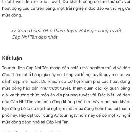
trượt tuyết đến xe trượt tuyết. Du khách cũng có thể thử sức với
hoạt động câu cá trên băng, một trải nghiệm độc đáo và thú vị giữa
mùa đông.
>> Xem thêm:
Ghé thăm Tuyết Hương - Làng tuyết
Cáp Nhĩ Tân đẹp nhất
Kết luận
Tour du lịch Cáp Nhĩ Tân mang đến nhiều trải nghiệm thú vị và độc
đáo. Thành phố băng giá này nổi tiếng với lễ hội tuyết quy mô lớn và
cảnh đẹp mê hoặc. Du khách có cơ hội khám phá các hoạt động
mùa đông hấp dẫn như trượt tuyết, tham quan các kỳ quan băng
giá, và thưởng thức món ăn địa phương tuyệt vời. Đặc biệt, vẻ đẹp
của Cáp Nhĩ Tân vào mùa đông không thể tìm thấy ở nơi nào khác.
Bạn đừng bỏ lỡ cơ hội trải nghiệm một mùa đông hoàn hảo tại thành
phố này. Hãy đặt tour cùng Avitour ngay hôm nay để có một kỳ nghỉ
mùa đông đáng nhớ tại Cáp Nhĩ Tân!