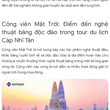
đến để trải nghiệm không gian huyền ảo dưới ánh đèn lung linh.
Công viên Mặt Trời: Điểm đến nghệ
thuật băng độc đáo trong tour du lịch
Cáp Nhĩ Tân
Công viên Mặt Trời là nơi trưng bày các tác phẩm nghệ thuật điêu
khắc băng tuyết tinh tế và độc đáo. Đây là địa điểm hoàn hảo cho
những ai muốn thưởng thức nghệ thuật băng trong một không gian
rộng rãi. Công viên này cũng là nơi diễn ra nhiều hoạt động giải trí
ngoài trời trong mùa đông.