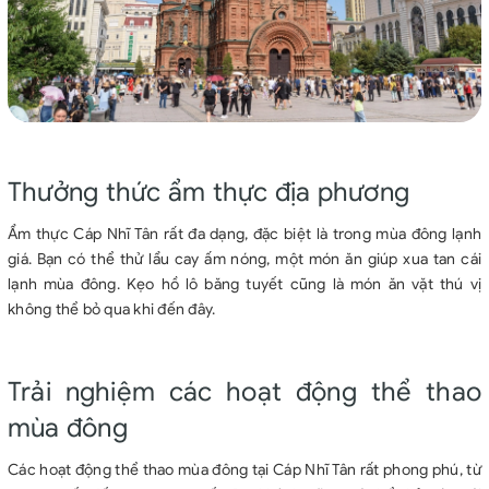
Thưởng thức ẩm thực địa phương
Ẩm thực Cáp Nhĩ Tân rất đa dạng, đặc biệt là trong mùa đông lạnh
giá. Bạn có thể thử lẩu cay ấm nóng, một món ăn giúp xua tan cái
lạnh mùa đông. Kẹo hồ lô băng tuyết cũng là món ăn vặt thú vị
không thể bỏ qua khi đến đây.
Trải nghiệm các hoạt động thể thao
mùa đông
Các hoạt động thể thao mùa đông tại Cáp Nhĩ Tân rất phong phú, từ