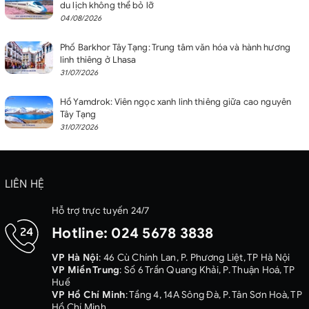
du lịch không thể bỏ lỡ
04/08/2026
Phố Barkhor Tây Tạng: Trung tâm văn hóa và hành hương
linh thiêng ở Lhasa
31/07/2026
Hồ Yamdrok: Viên ngọc xanh linh thiêng giữa cao nguyên
Tây Tạng
31/07/2026
LIÊN HỆ
Hỗ trợ trực tuyến 24/7
Hotline:
024 5678 3838
VP Hà Nội
: 46 Cù Chính Lan, P. Phương Liệt, TP Hà Nội
VP Miền Trung
: Số 6 Trần Quang Khải, P. Thuận Hoá, TP
Huế
VP Hồ Chí Minh
: Tầng 4, 14A Sông Đà, P. Tân Sơn Hoà, TP
Hồ Chí Minh