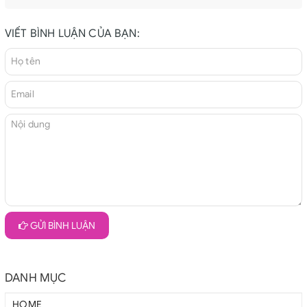
VIẾT BÌNH LUẬN CỦA BẠN:
GỬI BÌNH LUẬN
DANH MỤC
HOME