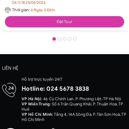
04.11.18.25/06/2026
Thời gian:
6 Ngày 5 Đêm
Đặt Tour
LIÊN HỆ
Hỗ trợ trực tuyến 24/7
Hotline:
024 5678 3838
VP Hà Nội
: 46 Cù Chính Lan, P. Phương Liệt, TP Hà Nội
VP Miền Trung
: Số 6 Trần Quang Khải, P. Thuận Hoá, TP
Huế
VP Hồ Chí Minh
: Tầng 4, 14A Sông Đà, P. Tân Sơn Hoà, TP
Hồ Chí Minh