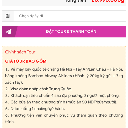
Tổng tiền
TỬU TUYỀN -
TRƯƠNG DỊCH
ĐẶT TOUR & THANH TOÁN
Chính sách Tour
GIÁ TOUR BAO GỒM
Vé máy bay quốc tế chặng Hà Nội - Tây An/Lan Châu - Hà Nội,
hàng không Bamboo Airway Airlines (Hành lý 20kg ký gửi + 7kg
xách tay).
Visa đoàn nhập cảnh Trung Quốc.
Khách sạn tiêu chuẩn 4 sao địa phương, 2 người một phòng.
Các bữa ăn theo chương trình (mức ăn 50 NDT/bữa/người).
Nước uống 1 chai/ngày/khách.
Phương tiện vận chuyển phục vụ tham quan theo chương
trình.