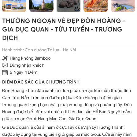
THƯỞNG NGOẠN VẺ ĐẸP ĐÔN HOÀNG -
GIA DỤC QUAN - TỬU TUYỀN - TRƯƠNG
DỊCH
Hành trình:
Con đường Tơ lụa - Hà Nội
Hàng không Bamboo
Dừng nhận khách
5 Ngày 4 Đêm
ĐIỂM ĐẶC SẮC CỦA CHƯƠNG TRÌNH
Đôn Hoàng - hòn đảo xanh cô đơn giữa sa mạc khô cằn thuộc tỉnh
Cam Túc. Nằm trên con đường tơ lụa, Đôn Hoàng là điểm giao
thương quan trọng bậc nhất giữa phương đông và phương tây. Đôn
Hoàng được biết đến với nhiều di tích đặc sắc Hồ Bán Nguyệt nằm
giữa sa mạc Gobi, Hang Mạc Cao, Gia Dục Quan.
Gia Dục quan là cửa ải nằm ở cực Tây của Vạn Lý Trường Thành,
được xây dựng tại vùng biên giới giáp Sa mạc Gobi. Cửa ải này nằm