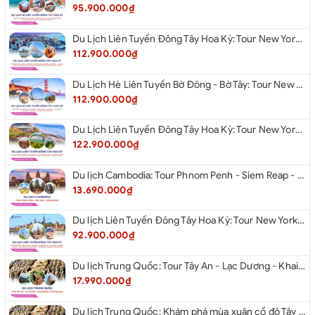
95.900.000₫
Du Lịch Liên Tuyến Đông Tây Hoa Kỳ: Tour New York - Philadelphia - Delaware - Washington Dc - San Diego - Los Angeles - Las Vegas - Antelope Canyon (Hẻm Núi Linh Dương) - Horseshoe Bend - Monument - Page - Phoenix Từ Hà Nội 2026
112.900.000₫
Du Lịch Hè Liên Tuyến Bờ Đông - Bờ Tây: Tour New York - Philadelphia - Delaware - Washington Dc - Las Vegas - Los Angeles - Hollywood - San Diego - San Jose - San Francisco - Từ Hà Nội 2026
112.900.000₫
Du Lịch Liên Tuyến Đông Tây Hoa Kỳ: Tour New York - Boston - New Hampshire - Artist’s Bluff - Echo Lake Kancamagus Highway - White Mountains - Albany - Buffalo - Niagara Falls Corning - Washington Dc - Las Vegas - Red Rock Canyon - Los Angeles - San Diego Từ Hà Nội 2026
122.900.000₫
Du lịch Cambodia: Tour Phnom Penh - Siem Reap - Phnom Penh
13.690.000₫
Du lịch Liên Tuyến Đông Tây Hoa Kỳ: Tour New York - Philadelphia - Delaware - Washington D.C - Las Vegas - Red rock Canyon - Little Saigon - Santa Monica - Los Angeles - San Diego từ Hà Nội 2026
92.900.000₫
Du lịch Trung Quốc: Tour Tây An - Lạc Dương - Khai Phong từ Hà Nội 2026
17.990.000₫
Du lịch Trung Quốc: Khám phá mùa xuân cố đô Tây An từ Hà Nội 2026