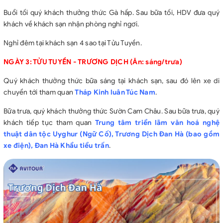
Buổi tối quý khách thưởng thức Gà hấp. Sau bữa tối, HDV đưa quý
khách về khách sạn nhận phòng nghỉ ngơi.
Nghỉ đêm tại khách sạn 4 sao tại Tửu Tuyền.
NGÀY 3: TỬU TUYỀN - TRƯƠNG DỊCH (Ăn: sáng/trưa)
Quý khách thưởng thức bữa sáng tại khách sạn, sau đó lên xe di
chuyển tới tham quan
Tháp Kinh luân Túc Nam
.
Bữa trưa, quý khách thưởng thức Sườn Cam Châu. Sau bữa trưa, quý
khách tiếp tục tham quan
Trung tâm triển lãm văn hoá nghệ
thuật dân tộc Uyghur (Ngữ Cố), Trương Dịch Đan Hà (bao gồm
xe điện), Đan Hà Khẩu tiểu trấn
.