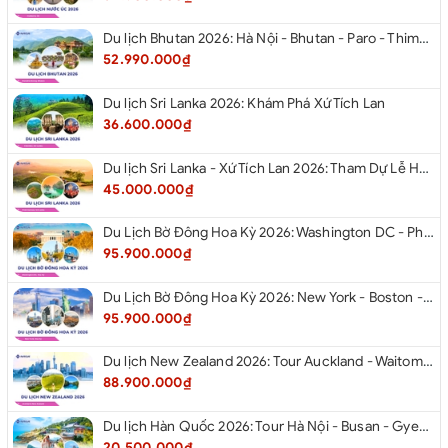
Du lịch Bhutan 2026: Hà Nội - Bhutan - Paro - Thimphu - Punakha
52.990.000₫
Du lịch Sri Lanka 2026: Khám Phá Xứ Tích Lan
36.600.000₫
Du lịch Sri Lanka - Xứ Tích Lan 2026: Tham Dự Lễ Hội Rước Xá Lợi Răng Phật
45.000.000₫
Du Lịch Bờ Đông Hoa Kỳ 2026: Washington DC - Philadelphia - New York - Boston - New Hampshire White Mountains - Albany - Niagara Falls - Buffalo - Corning - New York
95.900.000₫
Du Lịch Bờ Đông Hoa Kỳ 2026: New York - Boston - New Hampshire - Artist’s Bluff - Echo Lake Kancamagus Highway - White Mountains - Albany - Buffalo Niagara Falls - Corning - Washington DC
95.900.000₫
Du lịch New Zealand 2026: Tour Auckland - Waitomo - Taupo - Rotorua - Matamata - Hamilton
88.900.000₫
Du lịch Hàn Quốc 2026: Tour Hà Nội - Busan - Gyeongju - Seoul - Đảo Nami - Tàu Điện Ven Biển Haeundae - Cầu Kính Oryukdo - Làng Văn Hóa Huinnyeoul
20.500.000₫