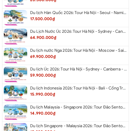
Du lịch Hàn Quốc 2026: Tour Hà Nội - Seoul - Nami - Everland - Painter Show - Thư Viện Sách
17.500.000₫
Du Lịch Nước Úc 2026: Tour Hà Nội - Sydney - Canberra - Melbourne - Hà Nội
64.900.000₫
Du lịch nước Nga 2026: Tour Hà Nội - Moscow - Saint Petersburg từ Hà Nội
69.900.000₫
Du lịch Úc 2026: Tour Hà Nội - Sydney - Canberra - Melbourne - Hà Nội
59.900.000₫
Du lịch Indonesia 2026: Tour Hà Nội - Bali - Cổng Trời Lempuyang - Swings Bali - Ngắm hoàng hôn biển Jimbaran - Kelingking - Sống Lưng Khủng Long từ Hà Nội
15.990.000₫
Du lịch Malaysia - Singapore 2026: Tour Đảo Sentosa - Madame Tussause - Garden By The Bay - Thành Cổ Malacca - Thủ Đô Kualalumpur - Cao Nguyên Genting - New Putrajaya từ Hà Nội
14.990.000₫
Du lịch Singapore - Malaysia 2026: Tour Đảo Sentosa - Madame Tussauds - Garden By The Bay - Thành cổ Malacca - Thủ đô Kuala Lumpur - Cao nguyên Genting - New Putrajaya từ Hà Nội