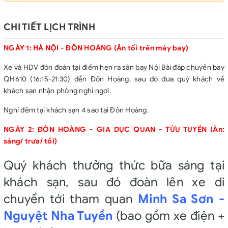
Phí tham quan vào cửa 1 lần theo chương trình.
Hướng dẫn viên từ Việt Nam và hướng dẫn viên địa phương
phục vụ suốt tuyến.
CHI TIẾT LỊCH TRÌNH
Bảo hiểm du lịch quốc tế.
Quà tặng từ công ty.
NGÀY 1: HÀ NỘI - ĐÔN HOÀNG (Ăn tối trên máy bay)
GIÁ TOUR CHƯA BAO GỒM
Xe và HDV đón đoàn tại điểm hẹn ra sân bay Nội Bài đáp chuyến bay
Chi phí làm hộ chiếu.
QH610 (16:15-21:30) đến Đôn Hoàng, sau đó đưa quý khách về
Phụ thu phòng đơn : 3.000.000 VNĐ
khách sạn nhận phòng nghỉ ngơi.
Chi phí làm visa tái nhập cảnh Việt Nam đối với khách Việt
kiều, ngoại kiều.
Nghỉ đêm tại khách sạn 4 sao tại Đôn Hoàng.
Hành lý quá cước trên các chuyến bay.
NGÀY 2: ĐÔN HOÀNG - GIA DỤC QUAN - TỬU TUYỀN (Ăn:
Các chi phí cá nhân như điện thoại, Internet, giặt ủi, thức ăn
sáng/ trưa/ tối)
nước uống trong phòng KS.
Các dịch vụ sản phẩm không đề cập trong chương trình.
Quý khách thưởng thức bữa sáng tại
Show diễn: Tham quan Hang Mạc Cao (vé hạng A, Mộng
khách sạn, sau đó đoàn lên xe di
Huyễn Phật Cung, thuyết minh 8-15 động, xe điện)
398RMB/người; Show Lạc Động Đôn Hoàng 298RMB/người.
chuyển tới tham quan
Minh Sa Sơn -
Combo tự phí: Sa mạc cuồng hoan (298RMB/người): Buffet
Nguyệt Nha Tuyền
(bao gồm xe điện +
lẩu, Xiên thịt dê nướng, Đêm hội lửa trại, Xe cart sa mạc, Trượt
cát, Biểu diễn ca vũ, Lều sa mạc, Khám phá trời đêm. Show Ca