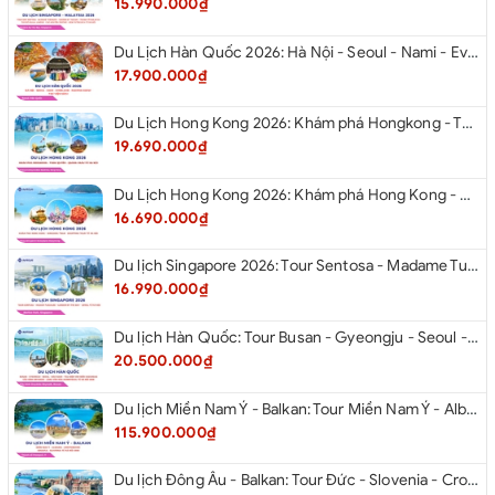
15.990.000₫
Du Lịch Hàn Quốc 2026: Hà Nội - Seoul - Nami - Everland - Painter Show - Thư Viện Sách
17.900.000₫
Du Lịch Hong Kong 2026: Khám phá Hongkong - Thâm Quyến - Quảng Châu từ Hà Nội
19.690.000₫
Du Lịch Hong Kong 2026: Khám phá Hong Kong - Dingding Tram - Shopping Tour từ Hà Nội
16.690.000₫
Du lịch Singapore 2026: Tour Sentosa - Madame Tussauds - Garden By The Bay - Jewel từ Hà Nội
16.990.000₫
Du lịch Hàn Quốc: Tour Busan - Gyeongju - Seoul - Đảo Nami - Tàu Điện Ven Biển Haeundae - Cầu Kính Oryukdo - Làng Văn Hóa Huinnyeoul từ Hà Nội 2026
20.500.000₫
Du lịch Miền Nam Ý - Balkan: Tour Miền Nam Ý - Albania - Montenegro - Croatia - Slovenia từ Hà Nội 2026
115.900.000₫
Du lịch Đông Âu - Balkan: Tour Đức - Slovenia - Croatia - Hungary - Slovakia - Áo - Séc từ Hà Nội 2026