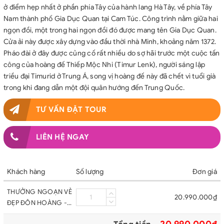
ở điểm hẹp nhất ở phần phía Tây của hành lang Hà Tây, về phía Tây
Nam thành phố Gia Dục Quan tại Cam Túc. Công trình nằm giữa hai
ngọn đồi, một trong hai ngọn đồi đó được mang tên Gia Dục Quan.
Cửa ải này được xây dựng vào đầu thời nhà Minh, khoảng năm 1372.
Pháo đài ở đây được củng cố rất nhiều do sợ hãi trước một cuộc tấn
công của hoàng đế Thiếp Mộc Nhi (Timur Lenk), người sáng lập
triều đại Timurid ở Trung Á, song vị hoàng đế này đã chết vì tuổi già
trong khi đang dẫn một đội quân hướng đến Trung Quốc.
TƯ VẤN ĐẶT TOUR
LIÊN HỆ NGAY
Khách hàng
Số lượng
Đơn giá
THƯỞNG NGOẠN VẺ
20.990.000₫
ĐẸP ĐÔN HOÀNG -
GIA DỤC QUAN -
20.990.000₫