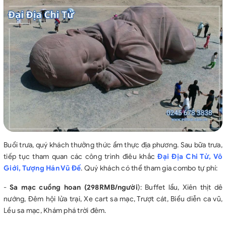
Buổi trưa, quý khách thưởng thức ẩm thực địa phương. Sau bữa trưa,
tiếp tục tham quan các công trình điêu khắc
Đại Địa Chi Tử, Vô
Giới, Tượng Hán Vũ Đế
. Quý khách có thể tham gia combo tự phí:
-
Sa mạc cuồng hoan (298RMB/người
): Buffet lẩu, Xiên thịt dê
nướng, Đêm hội lửa trại, Xe cart sa mạc, Trượt cát, Biểu diễn ca vũ,
Lều sa mạc, Khám phá trời đêm.