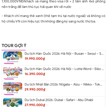
1,100,000VNĐ/khách và mang theo visa rời + 2 tấm ảnh 4x6 phông
nền trắng để làm thủ tục hải quan khi về nước
- Khách chỉ mang thẻ xanh (thẻ tạm trú tại nước ngoài) và không có
hộ chiếu VN còn hiệu lực thì không đăng ký sang nước thứ ba.
TOUR GỢI Ý
Du lịch Hàn Quốc 2026: Hà Nội – Busan – Seoul – Starfiled – Lotte Worf
19.990.000₫
Du lịch Hàn Quốc 2026: Hà Nội – Lotte Word – Đảo Nami – Làng Cổ Hanok Bukchon
16.390.000₫
Du lịch Nhật Bản 2026: Niigata – Aizu – Nikko - Tokyo – Niigata từ Hà Nội
29.990.000₫
Du lịch Dubai 2026: Dubai - Safari - Abu Dhabi
27.990.000₫