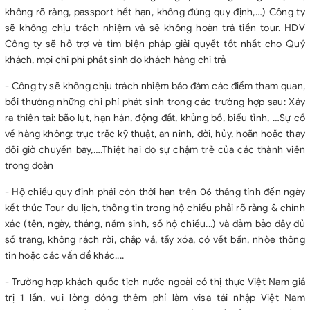
không rõ ràng, passport hết hạn, không đúng quy định,…) Công ty
sẽ không chịu trách nhiệm và sẽ không hoàn trả tiền tour. HDV
Công ty sẽ hỗ trợ và tìm biện pháp giải quyết tốt nhất cho Quý
khách, mọi chi phí phát sinh do khách hàng chi trả
- Công ty sẽ không chịu trách nhiệm bảo đảm các điểm tham quan,
bồi thường những chi phí phát sinh trong các trường hợp sau: Xảy
ra thiên tai: bão lụt, hạn hán, động đất, khủng bố, biểu tình, …Sự cố
về hàng không: trục trặc kỹ thuật, an ninh, dời, hủy, hoãn hoặc thay
đổi giờ chuyến bay,….Thiệt hại do sự chậm trễ của các thành viên
trong đoàn
- Hộ chiếu quy định phải còn thời hạn trên 06 tháng tính đến ngày
kết thúc Tour du lịch, thông tin trong hộ chiếu phải rõ ràng & chính
xác (tên, ngày, tháng, năm sinh, số hộ chiếu...) và đảm bảo đầy đủ
số trang, không rách rời, chắp vá, tẩy xóa, có vết bẩn, nhòe thông
tin hoặc các vấn đề khác....
- Trường hợp khách quốc tịch nước ngoài có thị thực Việt Nam giá
trị 1 lần, vui lòng đóng thêm phí làm visa tái nhập Việt Nam