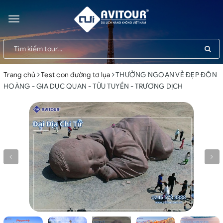
Toggle
navigation
Trang chủ
Test con đường tơ lụa
THƯỞNG NGOẠN VẺ ĐẸP ĐÔN
HOÀNG - GIA DỤC QUAN - TỬU TUYỀN - TRƯƠNG DỊCH