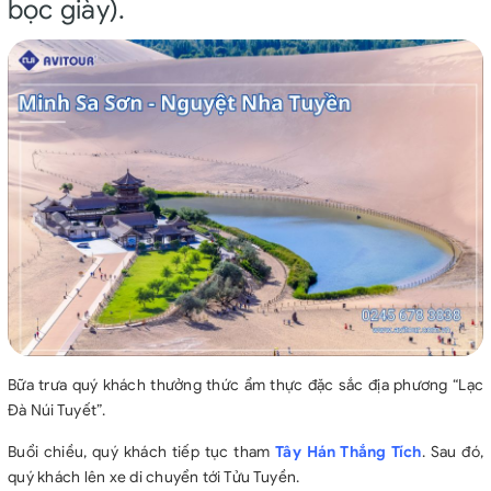
bọc giày).
nhạc Sa mạc tinh không 80RMB/người.
Tiền TIP cho hướng dẫn viên, lái xe, local guide 7$/ngày/người.
THỦ TỤC VISA
- Ảnh chụp hộ chiếu gốc còn hạn trên 6 tháng so với ngày kết
thúc tour.
- File ảnh thẻ 4*6 nền trắng (Không đeo trang sức, lộ trán, hở tai,
không đeo kính).
Bữa trưa quý khách thưởng thức ẩm thực đặc sắc địa phương “Lạc
Đà Núi Tuyết”.
Buổi chiều, quý khách tiếp tục tham
Tây Hán Thắng Tích
. Sau đó,
quý khách lên xe di chuyển tới Tửu Tuyền.