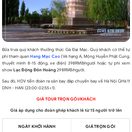
Bữa trưa quý khách thưởng thức Gà Đại Mạc. Quý khách có thể tự
phí tham quan
Hang Mạc Cao
(Vé hạng A, Mộng Huyễn Phật Cung,
thuyết minh 8-15 động, xe điện) 398RMB/người hoặc tự phí xem
show
Lạc Động Đôn Hoàng
298RMB/người.
Sau đó, HDV tiễn đoàn ra sân bay đáp chuyến bay về Hà Nội QH611
DNH - HAN (23:00-02:55+1).
GIÁ TOUR TRỌN GÓI/KHÁCH
Giá áp dụng cho đoàn ghép khách lẻ từ 15 người trở lên
NGÀY KHỞI HÀNH
GIÁ TRỌN GÓI