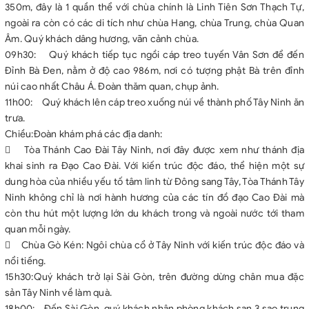
350m, đây là 1 quần thể với chùa chính là Linh Tiên Sơn Thạch Tự,
ngoài ra còn có các di tích như chùa Hang, chùa Trung, chùa Quan
Âm. Quý khách dâng hương, vãn cảnh chùa.
09h30: Quý khách tiếp tục ngồi cáp treo tuyến Vân Sơn để đến
Đỉnh Bà Đen, nằm ở độ cao 986m, nơi có tượng phật Bà trên đỉnh
núi cao nhất Châu Á. Đoàn thăm quan, chụp ảnh.
11h00: Quý khách lên cáp treo xuống núi về thành phố Tây Ninh ăn
trưa.
Chiều:Đoàn khám phá các địa danh:
 Tòa Thánh Cao Đài Tây Ninh, nơi đây được xem như thánh địa
khai sinh ra Đạo Cao Đài. Với kiến trúc độc đáo, thể hiện một sự
dung hòa của nhiều yếu tố tâm linh từ Đông sang Tây, Tòa Thánh Tây
Ninh không chỉ là nơi hành hương của các tín đồ đạo Cao Đài mà
còn thu hút một lượng lớn du khách trong và ngoài nước tới tham
quan mỗi ngày.
 Chùa Gò Kén: Ngôi chùa cổ ở Tây Ninh với kiến trúc độc đáo và
nổi tiếng.
15h30:Quý khách trở lại Sài Gòn, trên đường dừng chân mua đặc
sản Tây Ninh về làm quà.
18h00: Đến Sài Gòn, quý khách nhận phòng khách sạn 3 sao trung