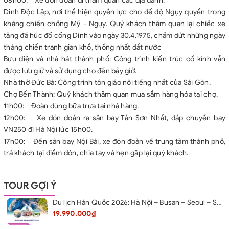
08h00: Xe đón đoàn đi thăm quan các địa danh:
Dinh Độc Lập, nơi thể hiện quyền lực cho đế độ Ngụy quyền trong
kháng chiến chống Mỹ - Ngụy. Quý khách thăm quan lại chiếc xe
tăng đã húc đổ cổng Dinh vào ngày 30.4.1975, chấm dứt những ngày
tháng chiến tranh gian khổ, thống nhất đất nước
Bưu điện và nhà hát thành phố: Công trình kiến trúc cổ kính vẫn
được lưu giữ và sử dụng cho đến bây giờ.
Nhà thờ Đức Bà: Công trình tôn giáo nổi tiếng nhất của Sài Gòn.
Chợ Bến Thành: Quý khách thăm quan mua sắm hàng hóa tại chợ.
11h00: Đoàn dùng bữa trưa tại nhà hàng.
12h00: Xe đón đoàn ra sân bay Tân Sơn Nhất, đáp chuyến bay
VN250 đi Hà Nội lúc 15h00.
17h00: Đến sân bay Nội Bài, xe đón đoàn về trung tâm thành phố,
trả khách tại điểm đón, chia tay và hẹn gặp lại quý khách.
TOUR GỢI Ý
Du lịch Hàn Quốc 2026: Hà Nội – Busan – Seoul – Starfiled – Lotte Worf
19.990.000₫