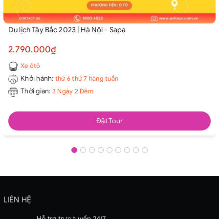
Du lịch Tây Bắc 2023 | Hà Nội - Sapa
2.790.000₫
Xe ôtô
Khởi hành:
thứ 6 thứ 7 hàng tuần
Thời gian:
3 Ngày 2 Đêm
Đặt Tour
LIÊN HỆ
Hỗ trợ trực tuyến 24/7