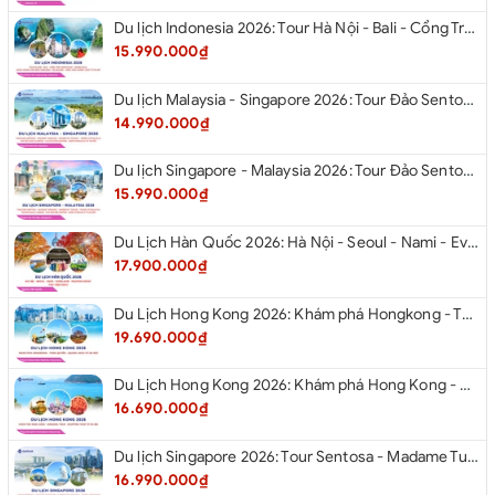
Du lịch Indonesia 2026: Tour Hà Nội - Bali - Cổng Trời Lempuyang - Swings Bali - Ngắm hoàng hôn biển Jimbaran - Kelingking - Sống Lưng Khủng Long từ Hà Nội
15.990.000₫
Du lịch Malaysia - Singapore 2026: Tour Đảo Sentosa - Madame Tussause - Garden By The Bay - Thành Cổ Malacca - Thủ Đô Kualalumpur - Cao Nguyên Genting - New Putrajaya từ Hà Nội
14.990.000₫
Du lịch Singapore - Malaysia 2026: Tour Đảo Sentosa - Madame Tussauds - Garden By The Bay - Thành cổ Malacca - Thủ đô Kuala Lumpur - Cao nguyên Genting - New Putrajaya từ Hà Nội
15.990.000₫
Du Lịch Hàn Quốc 2026: Hà Nội - Seoul - Nami - Everland - Painter Show - Thư Viện Sách
17.900.000₫
Du Lịch Hong Kong 2026: Khám phá Hongkong - Thâm Quyến - Quảng Châu từ Hà Nội
19.690.000₫
Du Lịch Hong Kong 2026: Khám phá Hong Kong - Dingding Tram - Shopping Tour từ Hà Nội
16.690.000₫
Du lịch Singapore 2026: Tour Sentosa - Madame Tussauds - Garden By The Bay - Jewel từ Hà Nội
16.990.000₫