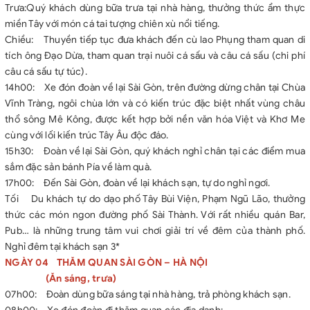
Trưa:Quý khách dùng bữa trưa tại nhà hàng, thưởng thức ẩm thực
miền Tây với món cá tai tượng chiên xù nổi tiếng.
Chiều: Thuyền tiếp tục đưa khách đến cù lao Phụng tham quan di
tích ông Đạo Dừa, tham quan trại nuôi cá sấu và câu cá sấu (chi phí
câu cá sấu tự túc).
14h00: Xe đón đoàn về lại Sài Gòn, trên đường dừng chân tại Chùa
Vĩnh Tràng, ngôi chùa lớn và có kiến trúc đặc biệt nhất vùng châu
thổ sông Mê Kông, được kết hợp bởi nền văn hóa Việt và Khơ Me
cùng với lối kiến trúc Tây Âu độc đáo.
15h30: Đoàn về lại Sài Gòn, quý khách nghỉ chân tại các điểm mua
sắm đặc sản bánh Pía về làm quà.
17h00: Đến Sài Gòn, đoàn về lại khách sạn, tự do nghỉ ngơi.
Tối Du khách tự do dạo phố Tây Bùi Viện, Phạm Ngũ Lão, thưởng
thức các món ngon đường phố Sài Thành. Với rất nhiều quán Bar,
Pub… là những trung tâm vui chơi giải trí về đêm của thành phố.
Nghỉ đêm tại khách sạn 3*
NGÀY 04 THĂM QUAN SÀI GÒN – HÀ NỘI
(Ăn sáng, trưa)
07h00: Đoàn dùng bữa sáng tại nhà hàng, trả phòng khách sạn.