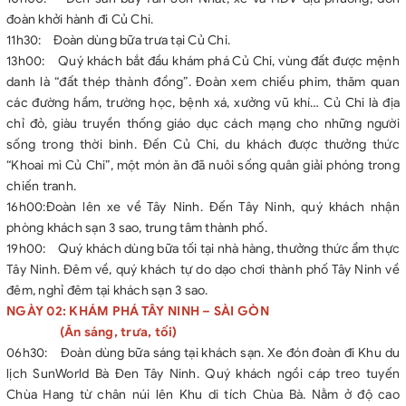
 Tại Tây Ninh: 150.000đ/ suất x 2 bữa
đoàn khởi hành đi Củ Chi.
 Tại Bến Tre: 150.000đ/ suất x 1 bữa
11h30: Đoàn dùng bữa trưa tại Củ Chi.
• Vé tham quan tại các điểm theo chương trình:
13h00: Quý khách bắt đầu khám phá Củ Chi, vùng đất được mệnh
 Củ Chi: Vé thăm quan địa đạo
danh là “đất thép thành đồng”. Đoàn xem chiếu phim, thăm quan
 Tây Ninh: Vé vào cửa khu du lịch.
các đường hầm, trường học, bệnh xá, xưởng vũ khí… Củ Chi là địa
 Mỹ Tho – Bến Tre: Vé thuyền, vé xe ngựa.
chỉ đỏ, giàu truyền thống giáo dục cách mạng cho những người
 Sài Gòn: Dinh Độc Lập
sống trong thời bình. Đến Củ Chi, du khách được thưởng thức
• Bảo hiểm du lịch, mức đền bù 20.000.000đ/ 1 trường hợp.
“Khoai mì Củ Chi”, một món ăn đã nuôi sống quân giải phóng trong
• Nước uống theo chương trình 01 chai 500ml/ngày/khách.
chiến tranh.
• Mũ du lịch.
16h00:Đoàn lên xe về Tây Ninh. Đến Tây Ninh, quý khách nhận
GIÁ TOUR KHÔNG BAO GỒM:
phòng khách sạn 3 sao, trung tâm thành phố.
• Chi phí cá nhân không nằm trong chương trình
19h00: Quý khách dùng bữa tối tại nhà hàng, thưởng thức ẩm thực
• Vé cáp treo núi Bà Đen.
Tây Ninh. Đêm về, quý khách tự do dạo chơi thành phố Tây Ninh về
• Chi phí phòng đơn (nếu có)
đêm, nghỉ đêm tại khách sạn 3 sao.
• Thuế VAT 10%
NGÀY 02: KHÁM PHÁ TÂY NINH – SÀI GÒN
• Tiền TIP cho hướng dẫn viên (nếu có)
(Ăn sáng, trưa, tối)
06h30: Đoàn dùng bữa sáng tại khách sạn. Xe đón đoàn đi Khu du
lịch SunWorld Bà Đen Tây Ninh. Quý khách ngồi cáp treo tuyến
Chùa Hang từ chân núi lên Khu di tích Chùa Bà. Nằm ở độ cao