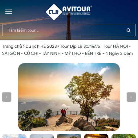
Toggle
navigation
Trang chủ
Du lịch HÈ 2023
Tour Dịp Lễ 30/4&1/5 | Tour HÀ NỘI -
SÀI GÒN - CỦ CHI - TÂY NINH - MỸ THO - BẾN TRẺ - 4 Ngày 3 Đêm