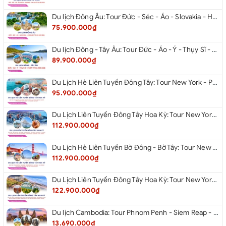
Du lịch Đông Âu: Tour Đức - Séc - Áo - Slovakia - Hungary từ Hà Nội 2026
75.900.000₫
Du lịch Đông - Tây Âu: Tour Đức - Áo - Ý - Thụy Sĩ - Pháp từ Hà Nội 2026
89.900.000₫
Du Lịch Hè Liên Tuyến Đông Tây: Tour New York - Philadelphia - Delaware - Washington Dc - Las Vegas - Red Rock Canyon - Little Saigon - Santa Monica - Los Angeles - San Diego Từ Hà Nội 2026
95.900.000₫
Du Lịch Liên Tuyến Đông Tây Hoa Kỳ: Tour New York - Philadelphia - Delaware - Washington Dc - San Diego - Los Angeles - Las Vegas - Antelope Canyon (Hẻm Núi Linh Dương) - Horseshoe Bend - Monument - Page - Phoenix Từ Hà Nội 2026
112.900.000₫
Du Lịch Hè Liên Tuyến Bờ Đông - Bờ Tây: Tour New York - Philadelphia - Delaware - Washington Dc - Las Vegas - Los Angeles - Hollywood - San Diego - San Jose - San Francisco - Từ Hà Nội 2026
112.900.000₫
Du Lịch Liên Tuyến Đông Tây Hoa Kỳ: Tour New York - Boston - New Hampshire - Artist’s Bluff - Echo Lake Kancamagus Highway - White Mountains - Albany - Buffalo - Niagara Falls Corning - Washington Dc - Las Vegas - Red Rock Canyon - Los Angeles - San Diego Từ Hà Nội 2026
122.900.000₫
Du lịch Cambodia: Tour Phnom Penh - Siem Reap - Phnom Penh
13.690.000₫