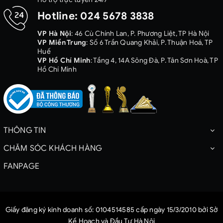
Hotline:
024 5678 3838
VP Hà Nội
: 46 Cù Chính Lan, P. Phương Liệt, TP Hà Nội
VP Miền Trung
: Số 6 Trần Quang Khải, P. Thuận Hoá, TP
Huế
VP Hồ Chí Minh
: Tầng 4, 14A Sông Đà, P. Tân Sơn Hoà, TP
Hồ Chí Minh
THÔNG TIN
CHĂM SÓC KHÁCH HÀNG
FANPAGE
Giấy đăng ký kinh doanh số: 0104514585 cấp ngày 15/3/2010 bởi Sở
Kế Hoạch và Đầu Tư Hà Nội