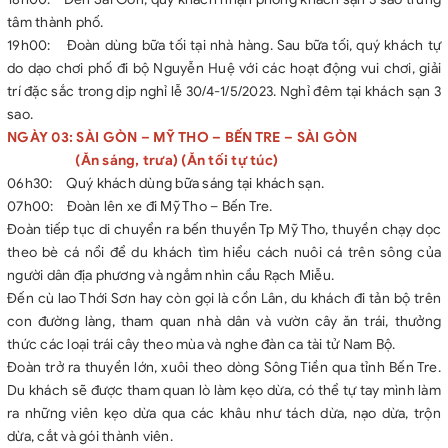
tâm thành phố.
19h00: Đoàn dùng bữa tối tại nhà hàng. Sau bữa tối, quý khách tự
do dạo chơi phố đi bộ Nguyễn Huệ với các hoạt động vui chơi, giải
trí đặc sắc trong dịp nghỉ lễ 30/4-1/5/2023. Nghỉ đêm tại khách sạn 3
sao.
NGÀY 03: SÀI GÒN – MỸ THO – BẾN TRE – SÀI GÒN
(Ăn sáng, trưa) (Ăn tối tự túc)
06h30: Quý khách dùng bữa sáng tại khách sạn.
07h00: Đoàn lên xe đi Mỹ Tho – Bến Tre.
Đoàn tiếp tục di chuyển ra bến thuyền Tp Mỹ Tho, thuyền chạy dọc
theo bè cá nổi để du khách tìm hiểu cách nuôi cá trên sông của
người dân địa phương và ngắm nhìn cầu Rạch Miễu.
Đến cù lao Thới Sơn hay còn gọi là cồn Lân, du khách đi tản bộ trên
con đường làng, tham quan nhà dân và vườn cây ăn trái, thưởng
thức các loại trái cây theo mùa và nghe đàn ca tài tử Nam Bộ.
Đoàn trở ra thuyền lớn, xuôi theo dòng Sông Tiền qua tỉnh Bến Tre.
Du khách sẽ được tham quan lò làm kẹo dừa, có thể tự tay mình làm
ra những viên kẹo dừa qua các khâu như tách dừa, nạo dừa, trộn
dừa, cắt và gói thành viên.