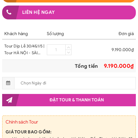
LIÊN HỆ NGAY
Khách hàng
Số lượng
Đơn giá
Tour Dịp Lễ 30/4&1/5 |
9.190.000₫
Tour HÀ NỘI - SÀI
GÒN - CỦ CHI - TÂY
9.190.000₫
Tổng tiền
NINH - MỸ THO -
BẾN TRẺ - 4 Ngày 3
Đêm
ĐẶT TOUR & THANH TOÁN
Chính sách Tour
GIÁ TOUR BAO GỒM: