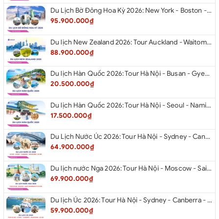
Du Lịch Bờ Đông Hoa Kỳ 2026: New York - Boston - New Hampshire - Artist’s Bluff - Echo Lake Kancamagus Highway - White Mountains - Albany - Buffalo Niagara Falls - Corning - Washington DC
95.900.000₫
Du lịch New Zealand 2026: Tour Auckland - Waitomo - Taupo - Rotorua - Matamata - Hamilton
88.900.000₫
Du lịch Hàn Quốc 2026: Tour Hà Nội - Busan - Gyeongju - Seoul - Đảo Nami - Tàu Điện Ven Biển Haeundae - Cầu Kính Oryukdo - Làng Văn Hóa Huinnyeoul
20.500.000₫
Du lịch Hàn Quốc 2026: Tour Hà Nội - Seoul - Nami - Everland - Painter Show - Thư Viện Sách
17.500.000₫
Du Lịch Nước Úc 2026: Tour Hà Nội - Sydney - Canberra - Melbourne - Hà Nội
64.900.000₫
Du lịch nước Nga 2026: Tour Hà Nội - Moscow - Saint Petersburg từ Hà Nội
69.900.000₫
Du lịch Úc 2026: Tour Hà Nội - Sydney - Canberra - Melbourne - Hà Nội
59.900.000₫