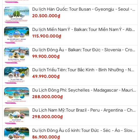
Du lịch Hàn Quốc: Tour Busan - Gyeongju - Seoul - Đảo Nami - Tàu Điện Ven Biển Haeundae - Cầu Kính Oryukdo - Làng Văn Hóa Huinnyeoul từ Hà Nội 2026
20.500.000₫
Du lịch Miền Nam Ý - Balkan: Tour Miền Nam Ý - Albania - Montenegro - Croatia - Slovenia từ Hà Nội 2026
115.900.000₫
Du lịch Đông Âu - Balkan: Tour Đức - Slovenia - Croatia - Hungary - Slovakia - Áo - Séc từ Hà Nội 2026
99.900.000₫
Du lịch Triều Tiên: Tour Bắc Kinh - Bình Nhưỡng - Núi Myohyang - Kaesong - Bàn Môn Điếm - Đan Đông từ Hà Nội 2026
49.990.000₫
Du Lịch Đông Phi: Seychelles - Madagascar - Mauritius 2026
288.000.000₫
Du Lịch Nam Mỹ: Tour Brazil - Peru - Argentina - Chile 2026
298.000.000₫
Du lịch Đông Âu cổ kính: Tour Đức - Séc - Áo - Slovakia - Hungary - Ba Lan từ Hà Nội 2026
86.900.000₫