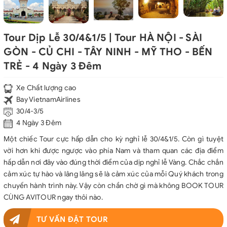
Tour Dịp Lễ 30/4&1/5 | Tour HÀ NỘI - SÀI
GÒN - CỦ CHI - TÂY NINH - MỸ THO - BẾN
TRẺ - 4 Ngày 3 Đêm
Xe Chất lượng cao
Bay VietnamAirlines
30/4-3/5
4 Ngày 3 Đêm
Một chiếc Tour cực hấp dẫn cho kỳ nghỉ lễ 30/4&1/5. Còn gì tuyệt
vời hơn khi được ngược vào phía Nam và tham quan các địa điểm
hấp dẫn nơi đây vào đúng thời điểm của dịp nghỉ lễ Vàng. Chắc chắn
cảm xúc tự hào và lâng lâng sẽ là cảm xúc của mỗi Quý khách trong
chuyến hành trình này. Vậy còn chần chờ gì mà không BOOK TOUR
CÙNG AVITOUR ngay thôi nào.
TƯ VẤN ĐẶT TOUR