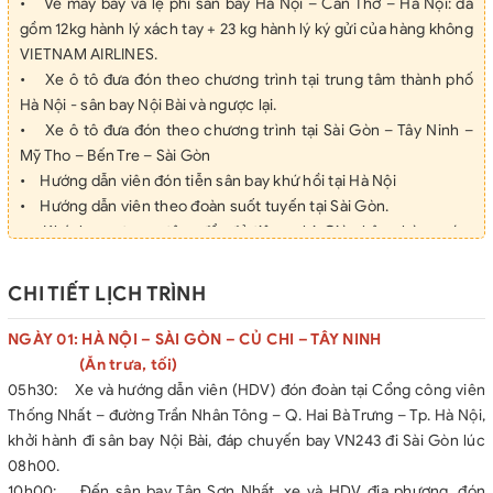
• Vé máy bay và lệ phí sân bay Hà Nội – Cần Thơ – Hà Nội: đã
gồm 12kg hành lý xách tay + 23 kg hành lý ký gửi của hàng không
VIETNAM AIRLINES.
• Xe ô tô đưa đón theo chương trình tại trung tâm thành phố
Hà Nội - sân bay Nội Bài và ngược lại.
• Xe ô tô đưa đón theo chương trình tại Sài Gòn – Tây Ninh –
Mỹ Tho – Bến Tre – Sài Gòn
• Hướng dẫn viên đón tiễn sân bay khứ hồi tại Hà Nội
• Hướng dẫn viên theo đoàn suốt tuyến tại Sài Gòn.
• Khách sạn trung tâm, đầy đủ tiện nghi. Giờ nhận phòng sớm
nhất từ 14h00, trả phòng muộn nhất 12h00. Tiêu chuẩn nghỉ 02
khách người lớn/ 1 phòng. Nếu lẻ nam hoặc nữ ngủ ghép 3
CHI TIẾT LỊCH TRÌNH
khách/ 1 phòng. Nếu quý khách không đồng ý ngủ ghép, yêu cầu
đóng phụ thu phòng đơn.
NGÀY 01: HÀ NỘI – SÀI GÒN – CỦ CHI – TÂY NINH
 Sài Gòn: Khách sạn 3* hoặc tương đương.
(Ăn trưa, tối)
 Tp Tây Ninh: Khách sạn 3* hoặc tương đương.
05h30: Xe và hướng dẫn viên (HDV) đón đoàn tại Cổng công viên
• Ăn sáng 03 bữa theo tiêu chuẩn tại khách sạn.
Thống Nhất – đường Trần Nhân Tông – Q. Hai Bà Trưng – Tp. Hà Nội,
• Ăn chính: 06 bữa theo tiêu chuẩn:
khởi hành đi sân bay Nội Bài, đáp chuyến bay VN243 đi Sài Gòn lúc
 Tại Sài Gòn: 180.000đ/suất x 2 bữa
08h00.
 Tại Củ Chi: 150.000đ/suất x 1 bữa
10h00: Đến sân bay Tân Sơn Nhất, xe và HDV địa phương, đón