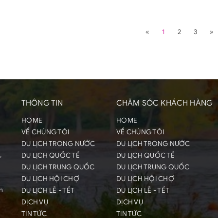
«
1
2
3
»
THÔNG TIN
CHĂM SÓC KHÁCH HÀNG
HOME
HOME
VỀ CHÚNG TÔI
VỀ CHÚNG TÔI
DU LỊCH TRONG NƯỚC
DU LỊCH TRONG NƯỚC
,
DU LỊCH QUỐC TẾ
DU LỊCH QUỐC TẾ
DU LỊCH TRUNG QUỐC
DU LỊCH TRUNG QUỐC
DU LỊCH HỘI CHỢ
DU LỊCH HỘI CHỢ
n
DU LỊCH LỄ - TẾT
DU LỊCH LỄ - TẾT
DỊCH VỤ
DỊCH VỤ
TIN TỨC
TIN TỨC