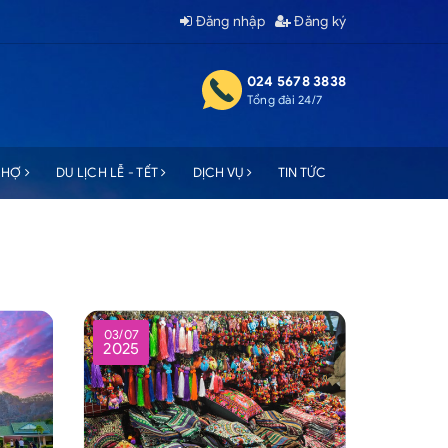
Đăng nhập
Đăng ký
024 5678 3838
Tổng đài 24/7
 CHỢ
DU LỊCH LỄ - TẾT
DỊCH VỤ
TIN TỨC
03/07
2025