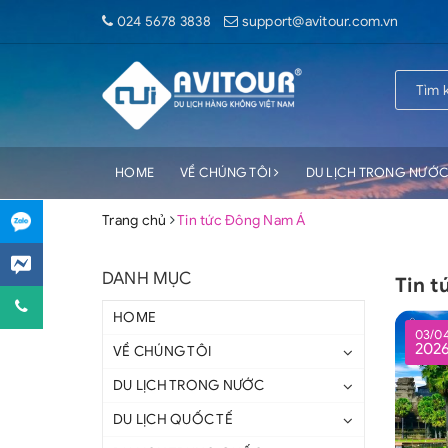
024 5678 3838
support@avitour.com.vn
HOME
VỀ CHÚNG TÔI
DU LỊCH TRONG NƯỚ
Trang chủ
Tin tức Đông Nam Á
DANH MỤC
Tin 
HOME
03/0
202
VỀ CHÚNG TÔI
DU LỊCH TRONG NƯỚC
DU LỊCH QUỐC TẾ