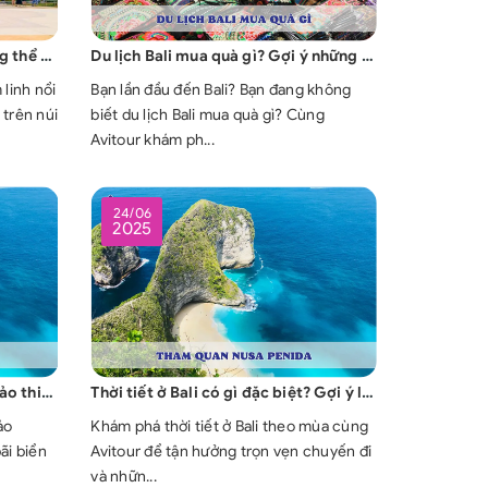
Núi Phật Vàng - Điểm đến không thể bỏ lỡ khi du lịch Thái Lan
Du lịch Bali mua quà gì? Gợi ý những món quà mang đậm bản sắc đảo ngọc
 linh nổi
Bạn lần đầu đến Bali? Bạn đang không
 trên núi
biết du lịch Bali mua quà gì? Cùng
Avitour khám ph...
24/06
2025
Tham quan Nusa Penida: Hòn đảo thiên đường của Bali
Thời tiết ở Bali có gì đặc biệt? Gợi ý lịch trình và trải nghiệm theo mùa
ảo
Khám phá thời tiết ở Bali theo mùa cùng
ãi biển
Avitour để tận hưởng trọn vẹn chuyến đi
và nhữn...