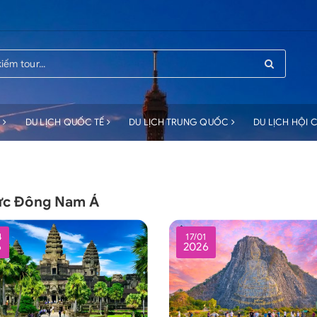
C
DU LỊCH QUỐC TẾ
DU LỊCH TRUNG QUỐC
DU LỊCH HỘI
tức Đông Nam Á
4
17/01
6
2026