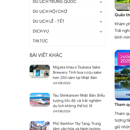
DU LỊCH TRUNG QUỐC
DU LỊCH HỘI CHỢ
DU LỊCH LỄ - TẾT
Khám ph
Trải ng
DỊCH VỤ
bình minh
TIN TỨC
BÀI VIẾT KHÁC
26/0
202
Niigata Imayo Tsukasa Sake
Brewery: Tinh hoa rượu sake
hơn 250 năm tại Nhật Bản
04/08/2026
Tàu Shinkansen Nhật Bản: Biểu
tượng tốc độ và trải nghiệm
du lịch không thể bỏ lỡ
04/08/2026
Tham qu
tượng tâ
Phố Barkhor Tây Tạng: Trung
giữ nhữn
tâm văn hóa và hành hương