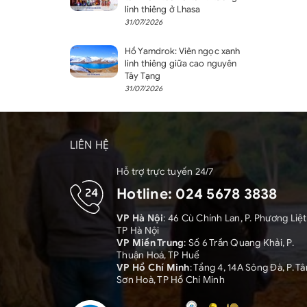
linh thiêng ở Lhasa
31/07/2026
Hồ Yamdrok: Viên ngọc xanh
linh thiêng giữa cao nguyên
Tây Tạng
31/07/2026
LIÊN HỆ
Hỗ trợ trực tuyến 24/7
Hotline:
024 5678 3838
VP Hà Nội
: 46 Cù Chính Lan, P. Phương Liệt
TP Hà Nội
VP Miền Trung
: Số 6 Trần Quang Khải, P.
Thuận Hoá, TP Huế
VP Hồ Chí Minh
: Tầng 4, 14A Sông Đà, P. Tâ
Sơn Hoà, TP Hồ Chí Minh