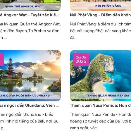
Quần thể Angkor Wat - Tuyệt tác kiến trúc di sản giữa lòng Campuchia
á kỳ quan Quần thể Angkor Wat.
Núi Phật Vàng là điểm du lịch tâm
hiệm đền Bayon, Ta Prohm và đón
bật với tượng Phật dát vàng khắc
 ...
đá...
6
26/06
5
2025
Tham quan ngôi đền Ulundanu: Viên ngọc tâm linh giữa cao nguyên Bali
an ngôi đền Ulundanu - biểu
Tham quan Nusa Penida - Hòn đ
m linh nổi tiếng của Bali, nơi lưu
hoang sơ tuyệt đẹp của Bali với b
g...
xanh ngắt, vác...