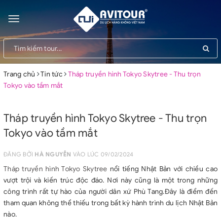
Toggle
navigation
Trang chủ
Tin tức
Tháp truyền hình Tokyo Skytree - Thu trọn
Tokyo vào tầm mắt
Tháp truyền hình Tokyo Skytree - Thu trọn
Tokyo vào tầm mắt
ĐĂNG BỞI
HÀ NGUYỄN
VÀO LÚC 09/02/2024
Tháp truyền hình Tokyo Skytree
nổi tiếng Nhật Bản với chiều cao
vượt trội và kiến ​​trúc độc đáo. Nơi này cũng là một trong những
công trình rất tự hào của người dân xứ Phù Tang.Đây là điểm đến
tham quan không thể thiếu trong bất kỳ hành trình du lịch Nhật Bản
nào.