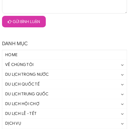
GỬI BÌNH LUẬN
DANH MỤC
HOME
VỀ CHÚNG TÔI
DU LỊCH TRONG NƯỚC
DU LỊCH QUỐC TẾ
DU LỊCH TRUNG QUỐC
DU LỊCH HỘI CHỢ
DU LỊCH LỄ - TẾT
DỊCH VỤ