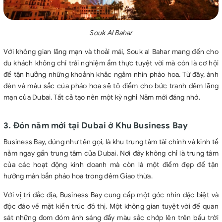
Souk Al Bahar
Với không gian lãng mạn và thoải mái, Souk al Bahar mang đến cho
du khách không chỉ trải nghiệm ẩm thực tuyệt vời mà còn là cơ hội
để tận hưởng những khoảnh khắc ngắm nhìn pháo hoa. Từ đây, ánh
đèn và màu sắc của pháo hoa sẽ tô điểm cho bức tranh đêm lãng
mạn của Dubai. Tất cả tạo nên một kỳ nghỉ Năm mới đáng nhớ.
3. Đón năm mới tại Dubai ở Khu Business Bay
Business Bay, đúng như tên gọi, là khu trung tâm tài chính và kinh tế
nằm ngay gần trung tâm của Dubai. Nơi đây không chỉ là trung tâm
của các hoạt động kinh doanh mà còn là một điểm đẹp để tận
hưởng màn bắn pháo hoa trong đêm Giao thừa.
Với vị trí đắc địa, Business Bay cung cấp một góc nhìn đặc biệt và
độc đáo về mặt kiến trúc đô thị. Một không gian tuyệt vời để quan
sát những đom đóm ánh sáng đầy màu sắc chớp lên trên bầu trời