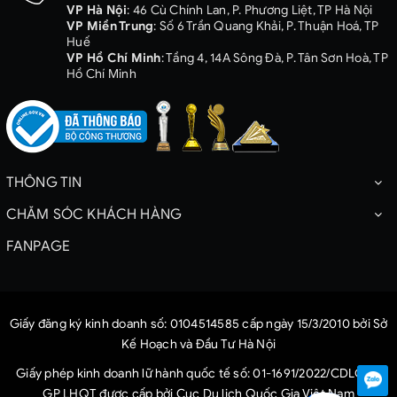
VP Hà Nội
: 46 Cù Chính Lan, P. Phương Liệt, TP Hà Nội
VP Miền Trung
: Số 6 Trần Quang Khải, P. Thuận Hoá, TP
Huế
VP Hồ Chí Minh
: Tầng 4, 14A Sông Đà, P. Tân Sơn Hoà, TP
Hồ Chí Minh
THÔNG TIN
CHĂM SÓC KHÁCH HÀNG
FANPAGE
Giấy đăng ký kinh doanh số: 0104514585 cấp ngày 15/3/2010 bởi Sở
Kế Hoạch và Đầu Tư Hà Nội
Giấy phép kinh doanh lữ hành quốc tế số: 01-1691/2022/CDLQG-
GP LHQT được cấp bởi Cục Du lịch Quốc Gia Việt Nam