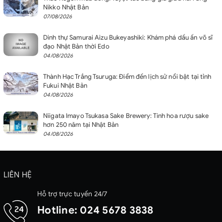
Nikko Nhật Bản
07/08/2026
Dinh thự Samurai Aizu Bukeyashiki: Khám phá dấu ấn võ sĩ
đạo Nhật Bản thời Edo
04/08/2026
Thành Hạc Trắng Tsuruga: Điểm đến lịch sử nổi bật tại tỉnh
Fukui Nhật Bản
04/08/2026
Niigata Imayo Tsukasa Sake Brewery: Tinh hoa rượu sake
hơn 250 năm tại Nhật Bản
04/08/2026
LIÊN HỆ
Hỗ trợ trực tuyến 24/7
Hotline:
024 5678 3838