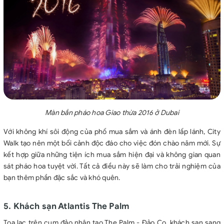
Màn bắn pháo hoa Giao thừa 2016 ở Dubai
Với không khí sôi động của phố mua sắm và ánh đèn lấp lánh, City
Walk tạo nên một bối cảnh độc đáo cho việc đón chào năm mới. Sự
kết hợp giữa những tiện ích mua sắm hiện đại và không gian quan
sát pháo hoa tuyệt vời. Tất cả điều này sẽ làm cho trải nghiệm của
bạn thêm phần đặc sắc và khó quên.
5. Khách sạn Atlantis The Palm
Toạ lạc trên cụm đảo nhân tạo The Palm - Đảo Cọ, khách sạn sang