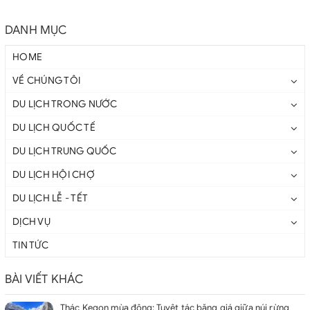
DANH MỤC
HOME
VỀ CHÚNG TÔI
DU LỊCH TRONG NƯỚC
DU LỊCH QUỐC TẾ
DU LỊCH TRUNG QUỐC
DU LỊCH HỘI CHỢ
DU LỊCH LỄ - TẾT
DỊCH VỤ
TIN TỨC
BÀI VIẾT KHÁC
Thác Kegon mùa đông: Tuyệt tác băng giá giữa núi rừng