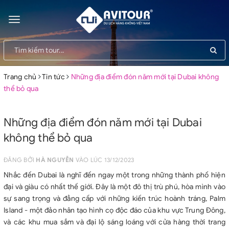
Toggle
navigation
Trang chủ
Tin tức
Những địa điểm đón năm mới tại Dubai không
thể bỏ qua
Những địa điểm đón năm mới tại Dubai
không thể bỏ qua
ĐĂNG BỞI
HÀ NGUYỄN
VÀO LÚC 13/12/2023
Nhắc đến Dubai là nghĩ đến ngay một trong những thành phố hiện
đại và giàu có nhất thế giới. Đây là một đô thị trù phú, hòa mình vào
sự sang trọng và đẳng cấp với những kiến trúc hoành tráng, Palm
Island - một đảo nhân tạo hình cọ độc đáo của khu vực Trung Đông,
và các khu mua sắm và đại lộ sáng loáng với cửa hàng thời trang