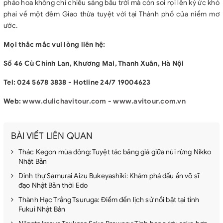
pháo hoa không chỉ chiếu sáng bầu trời mà còn soi rọi lên ký ức khó
phai về một đêm Giao thừa tuyệt vời tại Thành phố của niềm mơ
ước.
Mọi thắc mắc vui lòng liên hệ:
Số 46 Cù Chính Lan, Khương Mai, Thanh Xuân, Hà Nội
Tel: 024 5678 3838 - Hotline 24/7 19004623
Web:
www.dulichavitour.com
-
www.avitour.com.vn
BÀI VIẾT LIÊN QUAN
Thác Kegon mùa đông: Tuyệt tác băng giá giữa núi rừng Nikko
Nhật Bản
Dinh thự Samurai Aizu Bukeyashiki: Khám phá dấu ấn võ sĩ
đạo Nhật Bản thời Edo
Thành Hạc Trắng Tsuruga: Điểm đến lịch sử nổi bật tại tỉnh
Fukui Nhật Bản