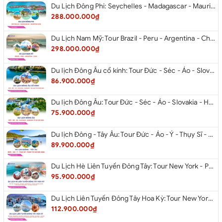
Du Lịch Đông Phi: Seychelles - Madagascar - Mauritius 2026
288.000.000₫
Du Lịch Nam Mỹ: Tour Brazil - Peru - Argentina - Chile 2026
298.000.000₫
Du lịch Đông Âu cổ kính: Tour Đức - Séc - Áo - Slovakia - Hungary - Ba Lan từ Hà Nội 2026
86.900.000₫
Du lịch Đông Âu: Tour Đức - Séc - Áo - Slovakia - Hungary từ Hà Nội 2026
75.900.000₫
Du lịch Đông - Tây Âu: Tour Đức - Áo - Ý - Thụy Sĩ - Pháp từ Hà Nội 2026
89.900.000₫
Du Lịch Hè Liên Tuyến Đông Tây: Tour New York - Philadelphia - Delaware - Washington Dc - Las Vegas - Red Rock Canyon - Little Saigon - Santa Monica - Los Angeles - San Diego Từ Hà Nội 2026
95.900.000₫
Du Lịch Liên Tuyến Đông Tây Hoa Kỳ: Tour New York - Philadelphia - Delaware - Washington Dc - San Diego - Los Angeles - Las Vegas - Antelope Canyon (Hẻm Núi Linh Dương) - Horseshoe Bend - Monument - Page - Phoenix Từ Hà Nội 2026
112.900.000₫