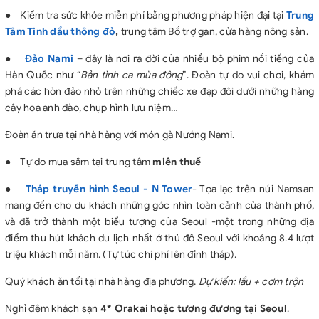
●
Kiểm tra sức khỏe miễn phí bằng phương pháp hiện đại tại
Trung
Tâm Tinh dầu thông đỏ
,
trung tâm Bổ trợ gan, cửa hàng nông sản.
●
Đ
ảo Nami
– đây là nơi ra đời của nhiều bộ phim nổi tiếng của
Hàn Quốc như “
Bản tình ca mùa đông
”. Đoàn tự do vui chơi, khám
phá các hòn đảo nhỏ trên những chiếc xe đạp đôi dưới những hàng
cây hoa anh đào, chụp hình lưu niệm…
Đoàn ăn trưa tại nhà hàng với món gà Nướng Nami.
●
Tự do mua sắm tại trung tâm
miễn thuế
●
Tháp truyền hình Seoul - N Tower
- Tọa lạc trên núi Namsan
mang đến cho du khách những góc nhìn toàn cảnh của thành phố,
và đã trở thành một biểu tượng của Seoul -một trong những địa
điểm thu hút khách du lịch nhất ở thủ đô Seoul với khoảng 8.4 lượt
triệu khách mỗi năm. (Tự túc chi phí lên đỉnh tháp).
Quý khách ăn tối tại nhà hàng địa phương.
Dự kiến:
lẩu + cơm trộn
Nghỉ đêm khách sạn
4*
Orakai hoặc tương đương tại Seoul
.