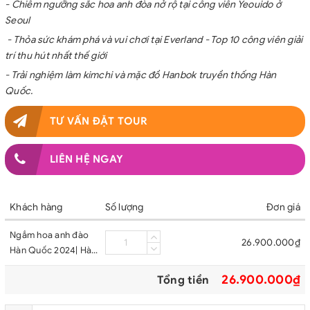
- Chiêm ngưỡng sắc hoa anh đòa nở rộ tại công viên Yeouido ở
Seoul
- Thỏa sức khám phá và vui chơi tại Everland - Top 10 công viên giải
trí thu hút nhất thế giới
- Trải nghiệm làm kimchi và mặc đồ Hanbok truyền thống Hàn
Quốc.
TƯ VẤN ĐẶT TOUR
LIÊN HỆ NGAY
Khách hàng
Số lượng
Đơn giá
Ngắm hoa anh đào
26.900.000₫
Hàn Quốc 2024| Hà
Nội - Seoul - Jeju -
26.900.000₫
Tổng tiền
Nami - Everland