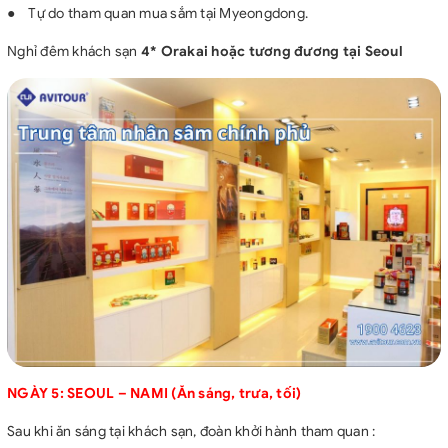
●
Tự do tham quan mua sắm tại Myeongdong.
Nghỉ đêm khách sạn
4*
Orakai hoặc tương đương tại Seoul
NGÀY 5: SEOUL – NAMI (Ăn sáng, trưa, tối)
Sau khi ăn sáng tại khách sạn, đoàn khởi hành tham quan :