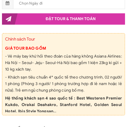
ĐẶT TOUR & THANH TOÁN
Chính sách Tour
GIÁ TOUR BAO GỒM
- Vé máy bay khứ hồi theo đoàn của hàng không Asiana Airlines:
Hà Nội – Seoul- Jeju- Seoul-Hà Nội bao gồm 1 kiện 23kg kí gửi +
10 kg xách tay.
- Khách sạn tiêu chuẩn 4* quốc tế theo chương trình, 02 người/
1 phòng (Phòng 3 người/ 1 phòng trường hợp đi lẻ nam hoặc lẻ
nữa). Trẻ em ngủ chung phòng cùng bố mẹ.
Hệ thống khách sạn 4 sao quốc tế : Best Westeren Premier
Kukdo,
Orakai Deahakro, Stanford Hotel, Golden Seoul
Hotel, Ibis Style Yongsan…
- Các bữa ăn theo chương trình,