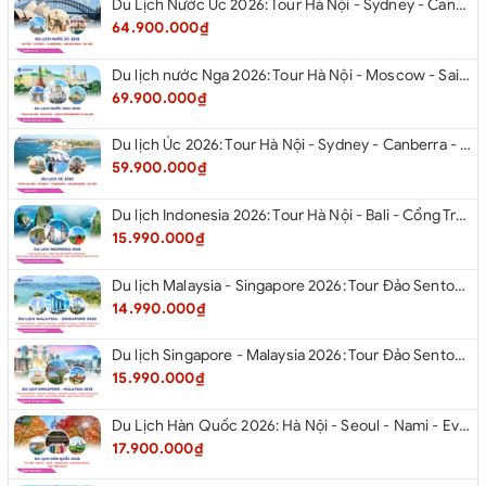
Du Lịch Nước Úc 2026: Tour Hà Nội - Sydney - Canberra - Melbourne - Hà Nội
64.900.000₫
Du lịch nước Nga 2026: Tour Hà Nội - Moscow - Saint Petersburg từ Hà Nội
69.900.000₫
Du lịch Úc 2026: Tour Hà Nội - Sydney - Canberra - Melbourne - Hà Nội
59.900.000₫
Du lịch Indonesia 2026: Tour Hà Nội - Bali - Cổng Trời Lempuyang - Swings Bali - Ngắm hoàng hôn biển Jimbaran - Kelingking - Sống Lưng Khủng Long từ Hà Nội
15.990.000₫
Du lịch Malaysia - Singapore 2026: Tour Đảo Sentosa - Madame Tussause - Garden By The Bay - Thành Cổ Malacca - Thủ Đô Kualalumpur - Cao Nguyên Genting - New Putrajaya từ Hà Nội
14.990.000₫
Du lịch Singapore - Malaysia 2026: Tour Đảo Sentosa - Madame Tussauds - Garden By The Bay - Thành cổ Malacca - Thủ đô Kuala Lumpur - Cao nguyên Genting - New Putrajaya từ Hà Nội
15.990.000₫
Du Lịch Hàn Quốc 2026: Hà Nội - Seoul - Nami - Everland - Painter Show - Thư Viện Sách
17.900.000₫