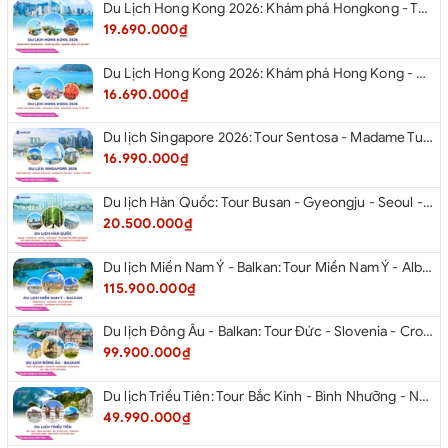
Du Lịch Hong Kong 2026: Khám phá Hongkong - Thâm Quyến - Quảng Châu từ Hà Nội
19.690.000₫
Du Lịch Hong Kong 2026: Khám phá Hong Kong - Dingding Tram - Shopping Tour từ Hà Nội
16.690.000₫
Du lịch Singapore 2026: Tour Sentosa - Madame Tussauds - Garden By The Bay - Jewel từ Hà Nội
16.990.000₫
Du lịch Hàn Quốc: Tour Busan - Gyeongju - Seoul - Đảo Nami - Tàu Điện Ven Biển Haeundae - Cầu Kính Oryukdo - Làng Văn Hóa Huinnyeoul từ Hà Nội 2026
20.500.000₫
Du lịch Miền Nam Ý - Balkan: Tour Miền Nam Ý - Albania - Montenegro - Croatia - Slovenia từ Hà Nội 2026
115.900.000₫
Du lịch Đông Âu - Balkan: Tour Đức - Slovenia - Croatia - Hungary - Slovakia - Áo - Séc từ Hà Nội 2026
99.900.000₫
Du lịch Triều Tiên: Tour Bắc Kinh - Bình Nhưỡng - Núi Myohyang - Kaesong - Bàn Môn Điếm - Đan Đông từ Hà Nội 2026
49.990.000₫