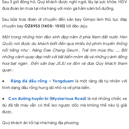
Sau 3 giờ đông hồ, Quý khách được nghỉ ngơi, lấy lại sức khỏe. HDV
đưa đoàn ăn trưa tại nhà hàng với món gà hầm sâm bổ dưỡng.
Sau bữa trưa đoàn di chuyển đến sân bay Gimpo làm thủ tục đáp
chuyến bay
OZ8953 (1405- 1510)
tới đảo Jeju.
Một trong những hòn đảo xinh đẹp nằm ở phía Nam đất nước Hàn
Quốc nơi được du khách biết đến qua nhiều bộ phim truyền thống
nổi tiếng như : Nàng Dae Chang Geum , Trái tim mùa thu ..... Bởi
những cảnh quay đẹp mắt với bãi biển mỏm đá và những cánh đồng
hoa bạt ngàn . Đến sân bay JEJU xe đón và đưa Qúy khách tham
quan :
●
Rặng đá đầu rồng – Yongduam
là một rặng đá tự nhiên với
hình dạng đầu rồng hung dữ nhô ra về phía biển.
●
Con đường huyền bí (Mysterious Road)
là nơi những chiếc xe
dù đã tắt máy vẫn có thể leo ngược dốc mà không thể nào lý giải
được.
Quý khách ăn tối tại nhà hàng địa phương.