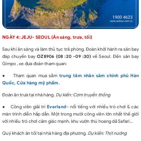
NGÀY 4: JEJU- SEOUL (Ăn sáng, trưa, tối)
Sau khi ăn sáng và làm thủ tục trả phòng. Đoàn khởi hành ra sân bay
đáp chuyến bay
OZ8906 (08
:
20
-
09
:
30)
về Seoul. Đến sân bay
Gimpo , xe đưa đoàn tham quan:
●
Tham quan mua sắm
trung tâm nhân sâm chính phủ Hàn
Quốc, Cửa hàng mỹ phẩm
.
Đoàn ăn trưa tại nhà hàng.
Dự kiến: Cơm truyền thống
●
Công viên giải trí
Everland
– nổi tiếng với nhiều trò chơi & các
màn trình diễn hấp dẫn. Một trong mười công viên lớn nhất thế giới
với nhiều trò chơi cảm giác mạnh, khu vườn thú hoang dã Safari…
Quý khách ăn tối tại nhà hàng địa phương.
Dự kiến: Thịt nướng