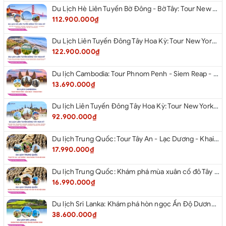
Du Lịch Hè Liên Tuyến Bờ Đông - Bờ Tây: Tour New York - Philadelphia - Delaware - Washington Dc - Las Vegas - Los Angeles - Hollywood - San Diego - San Jose - San Francisco - Từ Hà Nội 2026
112.900.000₫
Du Lịch Liên Tuyến Đông Tây Hoa Kỳ: Tour New York - Boston - New Hampshire - Artist’s Bluff - Echo Lake Kancamagus Highway - White Mountains - Albany - Buffalo - Niagara Falls Corning - Washington Dc - Las Vegas - Red Rock Canyon - Los Angeles - San Diego Từ Hà Nội 2026
122.900.000₫
Du lịch Cambodia: Tour Phnom Penh - Siem Reap - Phnom Penh
13.690.000₫
Du lịch Liên Tuyến Đông Tây Hoa Kỳ: Tour New York - Philadelphia - Delaware - Washington D.C - Las Vegas - Red rock Canyon - Little Saigon - Santa Monica - Los Angeles - San Diego từ Hà Nội 2026
92.900.000₫
Du lịch Trung Quốc: Tour Tây An - Lạc Dương - Khai Phong từ Hà Nội 2026
17.990.000₫
Du lịch Trung Quốc: Khám phá mùa xuân cố đô Tây An từ Hà Nội 2026
16.990.000₫
Du lịch Sri Lanka: Khám phá hòn ngọc Ấn Độ Dương 2026
38.600.000₫