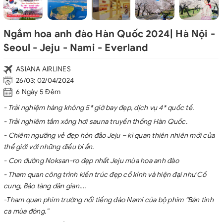
Ngắm hoa anh đào Hàn Quốc 2024| Hà Nội -
Seoul - Jeju - Nami - Everland
ASIANA AIRLINES
26/03; 02/04/2024
6 Ngày 5 Đêm
- Trải nghiệm hàng không 5* giờ bay đẹp, dịch vụ 4* quốc tế.
- Trải nghiêm tắm xông hơi sauna truyền thống Hàn Quốc.
- Chiêm ngưỡng vẻ đẹp hòn đảo Jeju – kì quan thiên nhiên mới của
thể giới với những điều bí ẩn.
- Con đường Noksan-ro đẹp nhất Jeju mùa hoa anh đào
- Tham quan công trình kiến trúc đẹp cổ kính và hiện đại như Cố
cung, Bảo tàng dân gian….
-Tham quan phim trường nổi tiếng đảo Nami của bộ phim “Bản tình
ca mùa đông.”