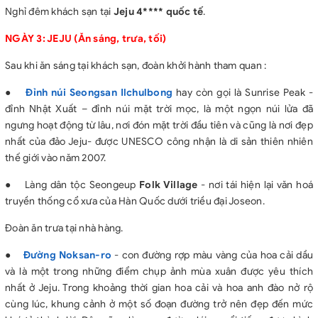
Nghỉ đêm khách sạn tại
Jeju 4**** quốc tế
.
NGÀY 3: JEJU (Ăn sáng, trưa, tối)
Sau khi ăn sáng tại khách sạn, đoàn khởi hành tham quan :
●
Đỉnh núi Seongsan Ilchulbong
hay còn gọi là Sunrise Peak -
đỉnh Nhật Xuất – đỉnh núi mặt trời mọc, là một ngọn núi lửa đã
ngưng hoạt động từ lâu, nơi đón mặt trời đầu tiên và cũng là nơi đẹp
nhất của đảo Jeju- được UNESCO công nhận là di sản thiên nhiên
thế giới vào năm 2007.
●
Làng dân tộc Seongeup
Folk Village
- nơi tái hiện lại văn hoá
truyền thống cổ xưa của Hàn Quốc dưới triều đại Joseon.
Đoàn ăn trưa tại nhà hàng.
●
Đường Noksan-ro
- con đường rợp màu vàng của hoa cải dầu
và là một trong những điểm chụp ảnh mùa xuân được yêu thích
nhất ở Jeju. Trong khoảng thời gian hoa cải và hoa anh đào nở rộ
cùng lúc, khung cảnh ở một số đoạn đường trở nên đẹp đến mức