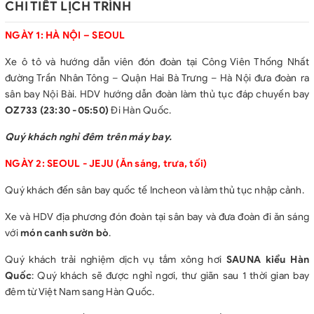
- Phí dịch thuật công chứng, lệ phí xin visa vào Hàn Quốc.
CHI TIẾT LỊCH TRÌNH
- Xe đưa đón, tham quan các điểm theo chương trình.
NGÀY 1: HÀ NỘI – SEOUL
- HDV nhiệt tình, kinh nghiệm theo chương trình.
- Vé tham quan vào cửa theo chương trình (vào cửa 1 lần đầu),
Xe ô tô và hướng dẫn viên đón đoàn tại Công Viên Thống Nhất
đường Trần Nhân Tông – Quận Hai Bà Trưng – Hà Nội đưa đoàn ra
- Bảo hiểm du lịch Quốc tế
sân bay Nội Bài. HDV hướng dẫn đoàn làm thủ tục đáp chuyến bay
- Nước uống theo hành trình, 01 chai nước/ khách/ ngày
OZ733 (23:30 -05:50)
Đi Hàn Quốc.
GIÁ TOUR CHƯA BAO GỒM
Quý khách nghỉ đêm trên máy bay.
- Chi phí làm Hộ chiếu
- Tips cho HDV và lái xe 36$/người/hành trình
NGÀY 2: SEOUL - JEJU
(Ăn sáng, trưa, tối)
- Phụ thu phòng đơn (nếu có) 100$/đêm/phòng.
Quý khách đến sân bay quốc tế Incheon và làm thủ tục nhập cảnh.
- Visa tái nhập cảnh VN (đối với những trường hợp Việt Kiều/
người nước ngoài)
Xe và HDV địa phương đón đoàn tại sân bay và đưa đoàn đi ăn sáng
- Các chi phí cá nhân: Tiền điện thoại, Giặt là, Xe vận chuyển
với
món canh sườn bò
.
ngoài chương trình, đồ uống trong các bữa ăn… và các chi phí cá
Quý khách trải nghiệm dịch vụ tắm xông hơi
SAUNA kiểu Hàn
nhân khác không được bao gồm như trên.
Quốc
: Quý khách sẽ được nghỉ ngơi, thư giãn sau 1 thời gian bay
- Thuế VAT
đêm từ Việt Nam sang Hàn Quốc.