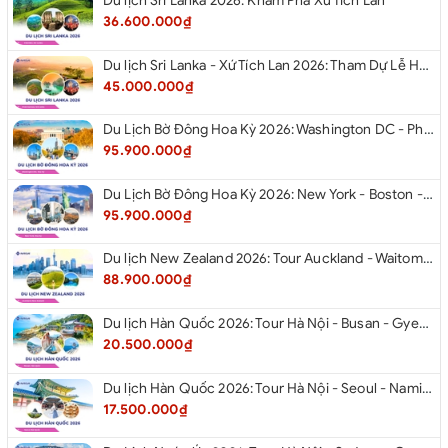
Du lịch Sri Lanka 2026: Khám Phá Xứ Tích Lan
36.600.000₫
Du lịch Sri Lanka - Xứ Tích Lan 2026: Tham Dự Lễ Hội Rước Xá Lợi Răng Phật
45.000.000₫
Du Lịch Bờ Đông Hoa Kỳ 2026: Washington DC - Philadelphia - New York - Boston - New Hampshire White Mountains - Albany - Niagara Falls - Buffalo - Corning - New York
95.900.000₫
Du Lịch Bờ Đông Hoa Kỳ 2026: New York - Boston - New Hampshire - Artist’s Bluff - Echo Lake Kancamagus Highway - White Mountains - Albany - Buffalo Niagara Falls - Corning - Washington DC
95.900.000₫
Du lịch New Zealand 2026: Tour Auckland - Waitomo - Taupo - Rotorua - Matamata - Hamilton
88.900.000₫
Du lịch Hàn Quốc 2026: Tour Hà Nội - Busan - Gyeongju - Seoul - Đảo Nami - Tàu Điện Ven Biển Haeundae - Cầu Kính Oryukdo - Làng Văn Hóa Huinnyeoul
20.500.000₫
Du lịch Hàn Quốc 2026: Tour Hà Nội - Seoul - Nami - Everland - Painter Show - Thư Viện Sách
17.500.000₫