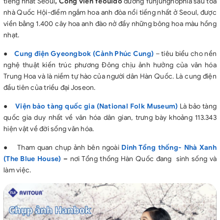
tiếng nhất Seoul
,
Công viên Yeouido
đường Yunjungnophía sau tòa
nhà Quốc Hội-điểm ngắm hoa anh đòa nổi tiếng nhất ở Seoul, được
viền bằng 1.400 cây hoa anh đào nở đầy những bông hoa màu hồng
nhạt.
●
Cung điện Gyeongbok (Cảnh Phúc Cung)
– tiêu biểu cho nền
nghệ thuật kiến trúc phương Đông chịu ảnh hưởng của văn hóa
Trung Hoa và là niềm tự hào của người dân Hàn Quốc. Là cung điện
đầu tiên của triều đại Joseon.
●
Viện
bảo tàng quốc gia
(National Folk Museum)
Là bảo tàng
quốc gia duy nhất về văn hóa dân gian, trưng bày khoảng 113.343
hiện vật về đời sống văn hóa.
●
Tham quan chụp ảnh bên ngoài
Dinh Tổng thống- Nhà Xanh
(The Blue House)
–
nơi Tổng thống Hàn Quốc đang sinh sống và
làm việc.