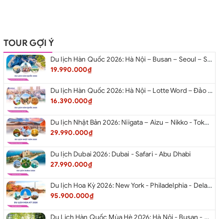
TOUR GỢI Ý
Du lịch Hàn Quốc 2026: Hà Nội – Busan – Seoul – Starfiled – Lotte Worf
19.990.000₫
Du lịch Hàn Quốc 2026: Hà Nội – Lotte Word – Đảo Nami – Làng Cổ Hanok Bukchon
16.390.000₫
Du lịch Nhật Bản 2026: Niigata – Aizu – Nikko - Tokyo – Niigata từ Hà Nội
29.990.000₫
Du lịch Dubai 2026: Dubai - Safari - Abu Dhabi
27.990.000₫
Du lịch Hoa Kỳ 2026: New York - Philadelphia - Delaware - Washington D.C. - Las Vegas - Red Rock Canyon - Quận Cam - Santa Monica - Hollywood - San Diego - Los Angeles.
95.900.000₫
Du Lịch Hàn Quốc Mùa Hè 2026: Hà Nội - Busan - Gyeongju - Seoul - Đảo Nami - Tàu Điện Ven Biển Haeundae - Cầu Kính Oryukdo - Làng Văn Hóa Huinnyeoul