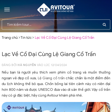
Toggle
navigation
Trang chủ
Tin tức
Lạc Về Cổ Đại Cùng Lệ Giang Cổ Trấn
Lạc Về Cổ Đại Cùng Lệ Giang Cổ Trấn
ĐĂNG BỞI
HÀ NGUYỄN
VÀO LÚC 12/04/2024
Nếu bạn là người yêu thích xem phim cổ trang và muốn thưởng
ngoạn vẻ đẹp cổ xưa,
Lệ Giang cổ trấn
chắc chắn là một điểm đến
du lịch không thể bỏ qua. Chốn bồng lai tiên cảnh này có niên đại
hơn 800 năm và được UNESCO đưa vào di sản thế giới. Vậy cổ trấn
này có gì đặc biệt, hãy cùng Avitour khám phá nhé.