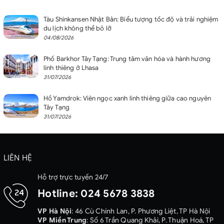
Tàu Shinkansen Nhật Bản: Biểu tượng tốc độ và trải nghiệm
du lịch không thể bỏ lỡ
04/08/2026
Phố Barkhor Tây Tạng: Trung tâm văn hóa và hành hương
linh thiêng ở Lhasa
31/07/2026
Hồ Yamdrok: Viên ngọc xanh linh thiêng giữa cao nguyên
Tây Tạng
31/07/2026
LIÊN HỆ
Hỗ trợ trực tuyến 24/7
Hotline:
024 5678 3838
VP Hà Nội
: 46 Cù Chính Lan, P. Phương Liệt, TP Hà Nội
VP Miền Trung
: Số 6 Trần Quang Khải, P. Thuận Hoá, TP