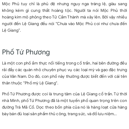
Mộc Phủ tuy chỉ là phủ đệ nhưng nguy nga tráng lệ, giàu sang
không kém gì cung thất hoàng tộc. Người ta nói Mộc Phủ thời
hoàng kim mô phỏng theo Tử Cấm Thành mà xây lên. Bởi vậy nhiều
người đến Lệ Giang đều nói “Chưa vào Mộc Phủ coi như chưa đến
Lệ Giang”.
Phố Tứ Phương
Là một con phố ẩm thực nổi tiếng trong cổ trấn, hai bên đường đều
rải đầy các quán nhỏ chuyên phục vụ các loại mỳ và gạo đặc trưng
của Vân Nam. Do đó, con phố này thường được biết đến với cái tên
thân thuộc "Phố mỳ Lệ Giang".
Phố Tứ Phương được coi là trung tâm của Lệ Giang cổ trấn. Từ thời
nhà Minh, phố Tứ Phương đã là một tuyến phố quan trọng trên con
đường Trà Mã Cổ. Dọc theo bốn phía của nó là hàng loạt cửa hàng
bày bán đủ loại sản phẩm thủ công, trang sức, và đồ lưu niệm...