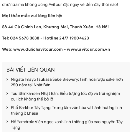
chừ nữa mà không cùng Avitour đặt ngay vé đến đây thôi nào!
Mọi thắc mắc vui lòng liên hệ:
Số 46 Cù Chính Lan, Khương Mai, Thanh Xuân, Hà Nội
Tel: 024 5678 3838 - Hotline 24/7 19004623
Web: www.dulichavitour.com - www.avitour.com.vn
BÀI VIẾT LIÊN QUAN
Niigata Imayo Tsukasa Sake Brewery: Tinh hoa rượu sake hơn
250 năm tại Nhật Bản
Tàu Shinkansen Nhật Bản: Biểu tượng tốc độ và trải nghiệm
du lịch không thể bỏ lỡ
Phố Barkhor Tây Tạng: Trung tâm văn hóa và hành hương linh
thiêng ở Lhasa
Hồ Yamdrok: Viên ngọc xanh linh thiêng giữa cao nguyên Tây
Tạng