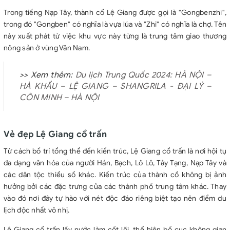
Trong tiếng Nạp Tây, thành cổ Lệ Giang được gọi là "Gongbenzhi",
trong đó "Gongben" có nghĩa là vựa lúa và "Zhi" có nghĩa là chợ. Tên
này xuất phát từ việc khu vực này từng là trung tâm giao thương
nông sản ở vùng Vân Nam.
>> Xem thêm:
Du lịch Trung Quốc 2024: HÀ NỘI –
HÀ KHẨU – LỆ GIANG – SHANGRILA - ĐẠI LÝ –
CÔN MINH – HÀ NỘI
Vẻ đẹp Lệ Giang cổ trấn
Từ cách bố trí tổng thể đến kiến trúc, Lệ Giang cổ trấn là nơi hội tụ
đa dạng văn hóa của người Hán, Bạch, Lô Lô, Tây Tạng, Nạp Tây và
các dân tộc thiểu số khác. Kiến trúc của thành cổ không bị ảnh
hưởng bởi các đặc trưng của các thành phố trung tâm khác. Thay
vào đó nơi đây tự hào với nét độc đáo riêng biệt tạo nên điểm du
lịch độc nhất vô nhị.
Lệ Giang cổ trấn lấy nước làm cốt lõi, thể hiện bố cục không gian