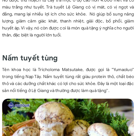
Nó được thu hoạch từ cây trà mọc ở độ cao hơn 4.000 mét và có
màu trắng như tuyết. Trà tuyết Lệ Giang có vị mát, có vị ngọt và
đắng, mang lại nhiều lợi ích cho sức khỏe. Nó giúp bổ sung năng
lượng, giảm cảm giác khát, thanh nhiệt, giải độc, bổ phổi, giảm
huyết áp. Vì vậy, nó còn được coi là món quà tặng ý nghĩa cho người
thân, đặc biệt là người lớn tuổi.
Nấm tuyết tùng
Tên khoa học là Tricholoma Matsutake, được gọi là "Yumaoluo"
trong tiếng Nạp Tây. Nấm tuyết tùng rất giàu protein thô, chất béo
thô và các dưỡng chất khác có lợi cho sức khỏe. Đây là một loại đặc
sản nổi tiếng ở Lệ Giang và thường được làm quà tặng''.