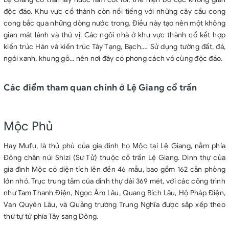
độc đáo. Khu vực cổ thành còn nổi tiếng với những cây cầu cong
cong bắc qua những dòng nước trong. Điều này tạo nên một không
gian mát lành và thú vị. Các ngôi nhà ở khu vực thành cổ kết hợp
kiến ​​trúc Hán và kiến ​​trúc Tây Tạng, Bạch,… Sử dụng tường đất, đá,
ngói xanh, khung gỗ... nên nơi đây có phong cách vô cùng độc đáo.
Các điểm tham quan chính ở Lệ Giang cổ trấn
Mộc Phủ
Hay Mufu, là thủ phủ của gia đình họ Mộc tại Lệ Giang, nằm phía
Đông chân núi Shizi (Sư Tử) thuộc cổ trấn Lệ Giang. Dinh thự của
gia đình Mộc có diện tích lên đến 46 mẫu, bao gồm 162 căn phòng
lớn nhỏ. Trục trung tâm của dinh thự dài 369 mét, với các công trình
như Tam Thanh Điện, Ngọc Âm Lâu, Quang Bích Lâu, Hộ Pháp Điện,
Vạn Quyên Lâu, và Quảng trường Trung Nghĩa được sắp xếp theo
thứ tự từ phía Tây sang Đông.