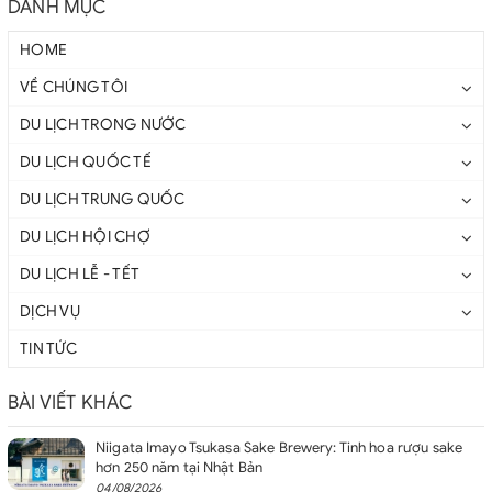
DANH MỤC
HOME
VỀ CHÚNG TÔI
DU LỊCH TRONG NƯỚC
DU LỊCH QUỐC TẾ
DU LỊCH TRUNG QUỐC
DU LỊCH HỘI CHỢ
DU LỊCH LỄ - TẾT
DỊCH VỤ
TIN TỨC
BÀI VIẾT KHÁC
Niigata Imayo Tsukasa Sake Brewery: Tinh hoa rượu sake
hơn 250 năm tại Nhật Bản
04/08/2026