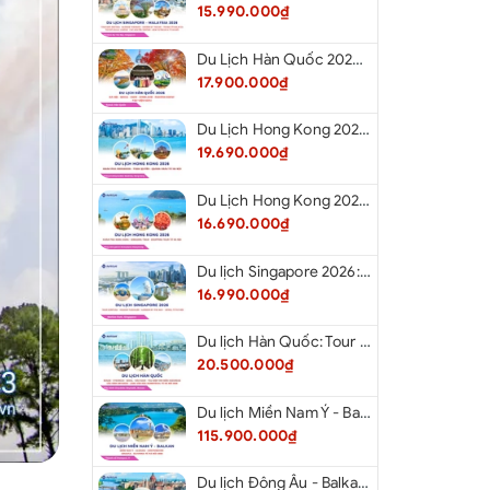
15.990.000₫
Du Lịch Hàn Quốc 2026: Hà Nội - Seoul - Nami - Everland - Painter Show - Thư Viện Sách
17.900.000₫
Du Lịch Hong Kong 2026: Khám phá Hongkong - Thâm Quyến - Quảng Châu từ Hà Nội
19.690.000₫
Du Lịch Hong Kong 2026: Khám phá Hong Kong - Dingding Tram - Shopping Tour từ Hà Nội
16.690.000₫
Du lịch Singapore 2026: Tour Sentosa - Madame Tussauds - Garden By The Bay - Jewel từ Hà Nội
16.990.000₫
Du lịch Hàn Quốc: Tour Busan - Gyeongju - Seoul - Đảo Nami - Tàu Điện Ven Biển Haeundae - Cầu Kính Oryukdo - Làng Văn Hóa Huinnyeoul từ Hà Nội 2026
20.500.000₫
Du lịch Miền Nam Ý - Balkan: Tour Miền Nam Ý - Albania - Montenegro - Croatia - Slovenia từ Hà Nội 2026
115.900.000₫
Du lịch Đông Âu - Balkan: Tour Đức - Slovenia - Croatia - Hungary - Slovakia - Áo - Séc từ Hà Nội 2026