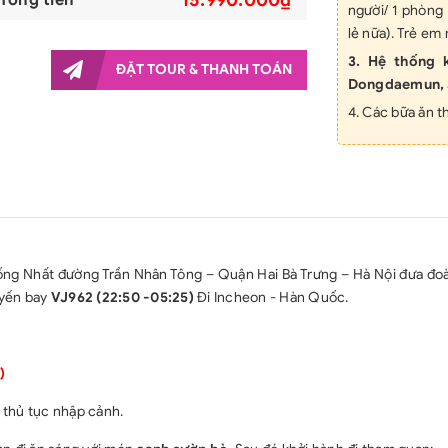
người/ 1 phòn
lẻ nữa). Trẻ e
3. Hệ thống 
ĐẶT TOUR & THANH TOÁN
Dongdaemun, 
4. Các bữa ăn t
5. Phí dịch thu
6. Xe đưa đón,
7. HDV nhiệt tì
8. Vé tham quan 
9. Bảo hiểm du 
ống Nhất đường Trần Nhân Tông – Quận Hai Bà Trưng – Hà Nội đưa đoà
10. Nước uống 
uyến bay
VJ962 (22:50 -05:25)
Đi Incheon - Hàn Quốc.
GIÁ KHÔNG 
1. Chi phí làm H
2. Tips cho HDV
)
3. Phụ thu pho
 thủ tục nhập cảnh.
4. Visa tái nhậ
nước ngoài)