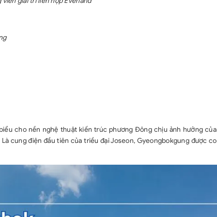
viên giải trí liên hợp Everland
ớng
 biểu cho nền nghệ thuật kiến trúc phương Đông chịu ảnh hưởng của
 Là cung điện đầu tiên của triều đại Joseon, Gyeongbokgung được coi