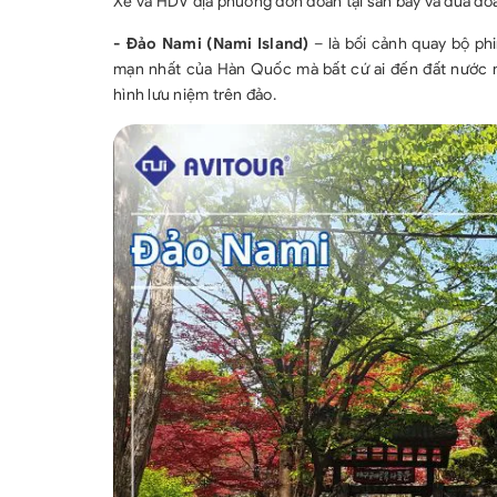
Xe và HDV địa phương đón đoàn tại sân bay và đưa đo
- Đảo Nami (Nami Island)
– là bối cảnh quay bộ ph
mạn nhất của Hàn Quốc mà bất cứ ai đến đất nước 
hình lưu niệm trên đảo.