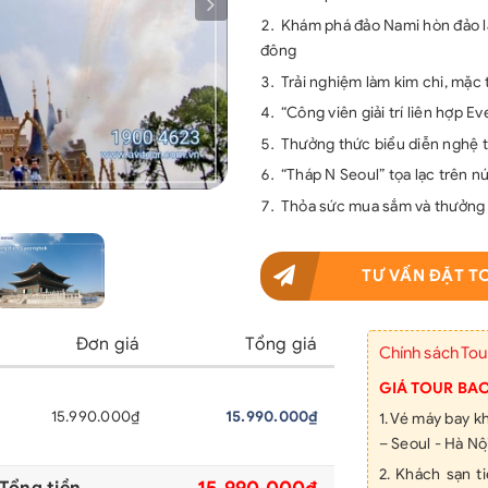
Khám phá đảo Nami hòn đảo lã
đông
Trải nghiệm làm kim chi, mặc
“Công viên giải trí liên hợp E
Thưởng thức biểu diễn nghệ t
“Tháp N Seoul” tọa lạc trên n
Thỏa sức mua sắm và thưởng t
TƯ VẤN ĐẶT T
Đơn giá
Tổng giá
Chính sách Tou
GIÁ TOUR BA
15.990.000₫
15.990.000₫
1. Vé máy bay 
– Seoul - Hà Nô
2. Khách sạn 
15.990.000₫
Tổng tiền