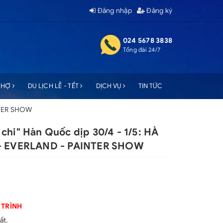
Đăng nhập
Đăng ký
024 5678 3838
Tổng đài 24/7
 CHỢ
DU LỊCH LỄ - TẾT
DỊCH VỤ
TIN TỨC
INTER SHOW
chi" Hàn Quốc dịp 30/4 - 1/5: HÀ
 - EVERLAND - PAINTER SHOW
 TRÌNH
ất.