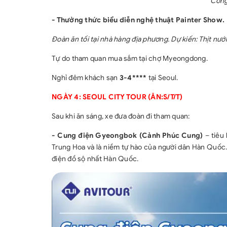
Công 
- Thưởng thức biểu diễn nghệ thuật Painter Show.
Đoàn ăn tối tại nhà hàng địa phương. Dự kiến: Thịt nư
Tự do tham quan mua sắm tại chợ Myeongdong.
Nghỉ đêm khách sạn
3-4****
tại Seoul.
NGÀY 4: SEOUL CITY TOUR (ĂN:S/T/T)
Sau khi ăn sáng, xe đưa đoàn đi tham quan:
- Cung điện Gyeongbok (Cảnh Phúc Cung)
– tiêu
Trung Hoa và là niềm tự hào của người dân Hàn Quốc.
điện đồ sộ nhất Hàn Quốc.