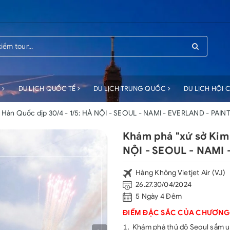
C
DU LỊCH QUỐC TẾ
DU LỊCH TRUNG QUỐC
DU LỊCH HỘI
" Hàn Quốc dịp 30/4 - 1/5: HÀ NỘI - SEOUL - NAMI - EVERLAND - PA
Khám phá "xứ sở Kim 
NỘI - SEOUL - NAMI
Hàng Không Vietjet Air (VJ)
26.27.30/04/2024
5 Ngày 4 Đêm
ĐIỂM ĐẶC SẮC CỦA CHƯƠNG
Khám phá thủ đô Seoul sầm u