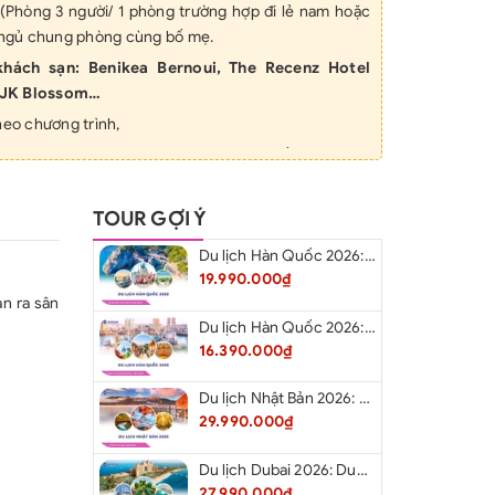
g (Phòng 3 người/ 1 phòng trường hợp đi lẻ nam hoặc
m ngủ chung phòng cùng bố mẹ.
khách sạn: Benikea Bernoui, The Recenz Hotel
JK Blossom…
heo chương trình,
ật công chứng, lệ phí xin visa vào Hàn Quốc.
 tham quan các điểm theo chương trình.
TOUR GỢI Ý
nh, kinh nghiệm theo chương trình.
vào cửa theo chương trình (vào cửa 1 lần đầu),
Du lịch Hàn Quốc 2026: Hà Nội – Busan – Seoul – Starfiled – Lotte Worf
lịch Quốc tế
19.990.000₫
n ra sân
theo hành trình, 01 chai nước/ khách/ ngày
Du lịch Hàn Quốc 2026: Hà Nội – Lotte Word – Đảo Nami – Làng Cổ Hanok Bukchon
BAO GỒM:
16.390.000₫
ộ chiếu
Du lịch Nhật Bản 2026: Niigata – Aizu – Nikko - Tokyo – Niigata từ Hà Nội
 và lái xe 30$/khách/ hành trình
29.990.000₫
̀ng đơn (nếu có) 70$/phòng/đêm.
p cảnh VN (đối với những trường hợp Việt Kiều/ người
Du lịch Dubai 2026: Dubai - Safari - Abu Dhabi
27.990.000₫