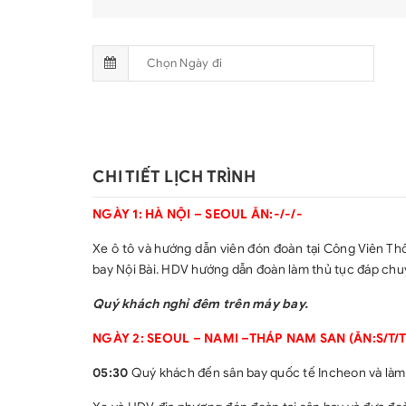
CHI TIẾT LỊCH TRÌNH
NGÀY 1: HÀ NỘI – SEOUL ĂN:-/-/-
Xe ô tô và hướng dẫn viên đón đoàn tại Công Viên Th
bay Nội Bài. HDV hướng dẫn đoàn làm thủ tục đáp ch
Quý khách nghỉ đêm trên máy bay.
NGÀY 2: SEOUL – NAMI –THÁP NAM SAN (ĂN:S/T/T
05:30
Quý khách đến sân bay quốc tế Incheon và làm