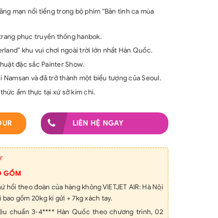
ng mạn nổi tiếng trong bộ phim “Bản tình ca mùa
 trang phục truyền thống hanbok.
verland” khu vui chơi ngoài trời lớn nhất Hàn Quốc.
huật đặc sắc Painter Show.
úi Namsan và đã trở thành một biểu tượng của Seoul.
hức ẩm thực tại xứ sở kim chi.
OUR
LIÊN HỆ NGAY
r
O GỒM
khứ hồi theo đoàn của hàng không VIETJET AIR: Hà Nội
̣i bao gồm 20kg kí gửi + 7kg xách tay.
tiêu chuẩn 3-4**** Hàn Quốc theo chương trình, 02