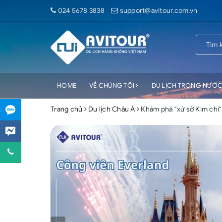
024 5678 3838
support@avitour.com.vn
HOME
VỀ CHÚNG TÔI
DU LỊCH TRONG NƯỚ
Trang chủ
Du lịch Châu Á
Khám phá "xứ sở Kim chi