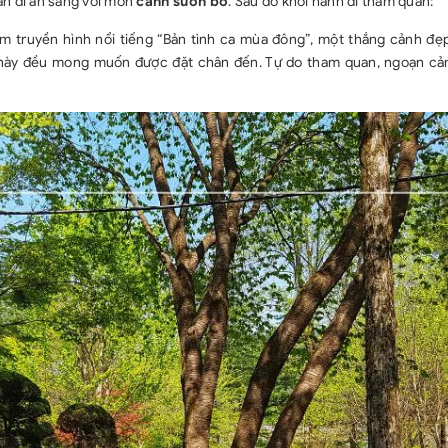
àn đi ăn sáng với món
canh sườn bò
. Sau đó khởi hành đi tham quan:
5. Các chi phí
im truyền hình nổi tiếng “Bản tình ca mùa đông”, một thắng cảnh đẹp
chương trình, 
này đều mong muốn được đặt chân đến. Tự do tham quan, ngoạn cả
khác không đượ
6. Thuế VAT