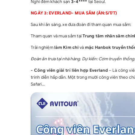
Nghỉ đêm khách sạn
3-4****
tại Seoul.
NGÀY 3: EVERLAND- MUA SẮM (ĂN:S/T/T)
Sau khi ăn sáng, xe đưa đoàn đi tham quan mua sắm:
Tham quan và mua sắm tại
Trung tâm nhân sâm chín
Trải nghiệm
làm Kim chi
và
mặc Hanbok truyền thố
Đoàn ăn trưa tại nhà hàng. Dự kiến: Cơm truyền thống
- Công viên giải trí liên hợp Everland
– Là công viên
trình diễn hấp dẫn. Một trong mười công viên theo chủ
Safari…