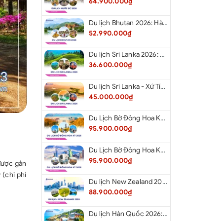
64.900.000₫
Du lịch Bhutan 2026: Hà Nội - Bhutan - Paro - Thimphu - Punakha
52.990.000₫
Du lịch Sri Lanka 2026: Khám Phá Xứ Tích Lan
36.600.000₫
Du lịch Sri Lanka - Xứ Tích Lan 2026: Tham Dự Lễ Hội Rước Xá Lợi Răng Phật
45.000.000₫
Du Lịch Bờ Đông Hoa Kỳ 2026: Washington DC - Philadelphia - New York - Boston - New Hampshire White Mountains - Albany - Niagara Falls - Buffalo - Corning - New York
95.900.000₫
Du Lịch Bờ Đông Hoa Kỳ 2026: New York - Boston - New Hampshire - Artist’s Bluff - Echo Lake Kancamagus Highway - White Mountains - Albany - Buffalo Niagara Falls - Corning - Washington DC
95.900.000₫
được gắn
 (chi phí
Du lịch New Zealand 2026: Tour Auckland - Waitomo - Taupo - Rotorua - Matamata - Hamilton
88.900.000₫
Du lịch Hàn Quốc 2026: Tour Hà Nội - Busan - Gyeongju - Seoul - Đảo Nami - Tàu Điện Ven Biển Haeundae - Cầu Kính Oryukdo - Làng Văn Hóa Huinnyeoul