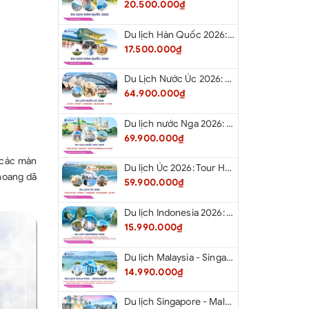
20.500.000₫
Du lịch Hàn Quốc 2026: Tour Hà Nội - Seoul - Nami - Everland - Painter Show - Thư Viện Sách
17.500.000₫
Du Lịch Nước Úc 2026: Tour Hà Nội - Sydney - Canberra - Melbourne - Hà Nội
64.900.000₫
Du lịch nước Nga 2026: Tour Hà Nội - Moscow - Saint Petersburg từ Hà Nội
69.900.000₫
& các màn
Du lịch Úc 2026: Tour Hà Nội - Sydney - Canberra - Melbourne - Hà Nội
 hoang dã
59.900.000₫
Du lịch Indonesia 2026: Tour Hà Nội - Bali - Cổng Trời Lempuyang - Swings Bali - Ngắm hoàng hôn biển Jimbaran - Kelingking - Sống Lưng Khủng Long từ Hà Nội
15.990.000₫
Du lịch Malaysia - Singapore 2026: Tour Đảo Sentosa - Madame Tussause - Garden By The Bay - Thành Cổ Malacca - Thủ Đô Kualalumpur - Cao Nguyên Genting - New Putrajaya từ Hà Nội
14.990.000₫
Du lịch Singapore - Malaysia 2026: Tour Đảo Sentosa - Madame Tussauds - Garden By The Bay - Thành cổ Malacca - Thủ đô Kuala Lumpur - Cao nguyên Genting - New Putrajaya từ Hà Nội