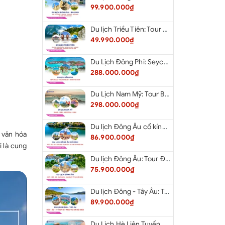
99.900.000₫
Du lịch Triều Tiên: Tour Bắc Kinh - Bình Nhưỡng - Núi Myohyang - Kaesong - Bàn Môn Điếm - Đan Đông từ Hà Nội 2026
49.990.000₫
Du Lịch Đông Phi: Seychelles - Madagascar - Mauritius 2026
288.000.000₫
Du Lịch Nam Mỹ: Tour Brazil - Peru - Argentina - Chile 2026
298.000.000₫
Du lịch Đông Âu cổ kính: Tour Đức - Séc - Áo - Slovakia - Hungary - Ba Lan từ Hà Nội 2026
 văn hóa
86.900.000₫
 là cung
Du lịch Đông Âu: Tour Đức - Séc - Áo - Slovakia - Hungary từ Hà Nội 2026
75.900.000₫
Du lịch Đông - Tây Âu: Tour Đức - Áo - Ý - Thụy Sĩ - Pháp từ Hà Nội 2026
89.900.000₫
Du Lịch Hè Liên Tuyến Đông Tây: Tour New York - Philadelphia - Delaware - Washington Dc - Las Vegas - Red Rock Canyon - Little Saigon - Santa Monica - Los Angeles - San Diego Từ Hà Nội 2026