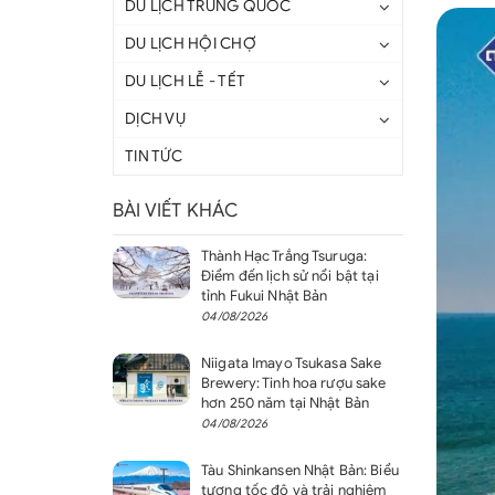
DU LỊCH TRUNG QUỐC
DU LỊCH HỘI CHỢ
DU LỊCH LỄ - TẾT
DỊCH VỤ
TIN TỨC
BÀI VIẾT KHÁC
Thành Hạc Trắng Tsuruga:
Điểm đến lịch sử nổi bật tại
tỉnh Fukui Nhật Bản
04/08/2026
Niigata Imayo Tsukasa Sake
Brewery: Tinh hoa rượu sake
hơn 250 năm tại Nhật Bản
04/08/2026
Tàu Shinkansen Nhật Bản: Biểu
tượng tốc độ và trải nghiệm