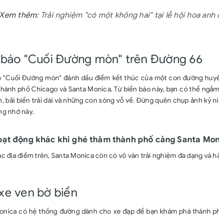
 Xem thêm:
Trải nghiệm "có một không hai" tại lễ hội hoa anh
 báo "Cuối Đường mòn" trên Đường 66
o "Cuối Đường mòn" đánh dấu điểm kết thúc của một con đường huyền
 thành phố Chicago và Santa Monica. Từ biển báo này, bạn có thể ngắ
, bãi biển trải dài và những con sóng vỗ về. Đừng quên chụp ảnh kỷ 
ng nhớ này.
oạt động khác khi ghé thăm thành phố cảng Santa Mo
c địa điểm trên, Santa Monica còn có vô vàn trải nghiệm đa dạng và h
xe ven bờ biển
onica có hệ thống đường dành cho xe đạp để bạn khám phá thành ph