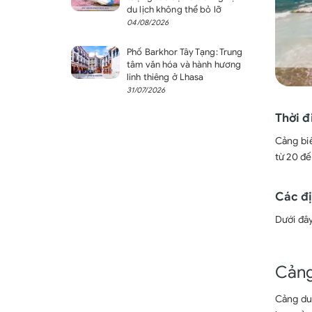
du lịch không thể bỏ lỡ
04/08/2026
Phố Barkhor Tây Tạng: Trung
tâm văn hóa và hành hương
linh thiêng ở Lhasa
31/07/2026
Thời đ
Cảng biể
từ 20 đế
Các đị
Dưới đây
Cảng
Cảng du 