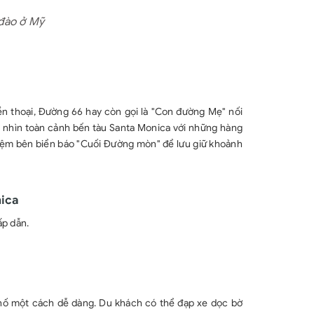
 đào ở Mỹ
 thoại, Đường 66 hay còn gọi là "Con đường Mẹ" nối
m nhìn toàn cảnh bến tàu Santa Monica với những hàng
niệm bên biển báo "Cuối Đường mòn" để lưu giữ khoảnh
nica
ấp dẫn.
ố một cách dễ dàng. Du khách có thể đạp xe dọc bờ