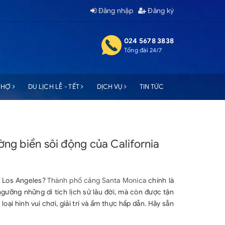
Đăng nhập
Đăng ký
024 5678 3838
Tổng đài 24/7
 CHỢ
DU LỊCH LỄ - TẾT
DỊCH VỤ
TIN TỨC
ng biển sôi động của California
ở Los Angeles?
Thành phố cảng Santa Monica
chính là
gưỡng những di tích lịch sử lâu đời, mà còn được tận
ại hình vui chơi, giải trí và ẩm thực hấp dẫn. Hãy sẵn