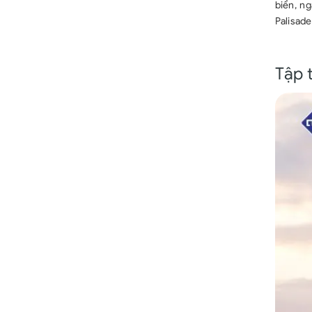
biển, n
Palisade
Tập 