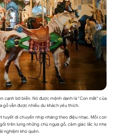
bên cạnh bờ biển. Nó được mệnh danh là "Con mắt" của
ựa gỗ vẫn được nhiều du khách yêu thích.
ợt tuyết di chuyển nhịp nhàng theo điệu nhạc. Mỗi con
gồi trên lưng những chú ngựa gỗ, cảm giác lắc lư nhẹ
rải nghiệm khó quên.