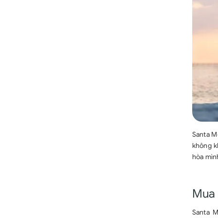
Santa Mo
không kh
hòa mình
Mua 
Santa M