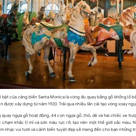
i bật của cảng biển Santa Monica là vòng đu quay bằng gỗ khổng lồ 
n được xây dựng từ năm 1920. Trải qua nhiều lần cải tạo vòng xoay ng
 quay ngựa gỗ hoạt động, 44 con ngựa gỗ, thỏ, dê và hai chiếc xe trư
 chạm khắc tỉ mỉ và sơn màu rực rỡ, tạo nên một thế giới sắc màu. N
âm nhạc vui tươi và cảnh biển tuyệt đẹp sẽ mang đến cho bạn những t