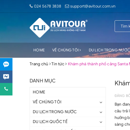
024 5678 3838
support@avitour.com.vn
HOME
VỀ CHÚNG TÔI
DU LỊCH TRONG NƯỚ
Trang chủ
Tin tức
Khám phá thành phố cảng Santa M
DANH MỤC
Khám 
HOME
ĐĂNG B
VỀ CHÚNG TÔI
Bạn đan
câu trả 
DU LỊCH TRONG NƯỚC
hưởng bầ
DU LỊCH QUỐC TẾ
sàng cho