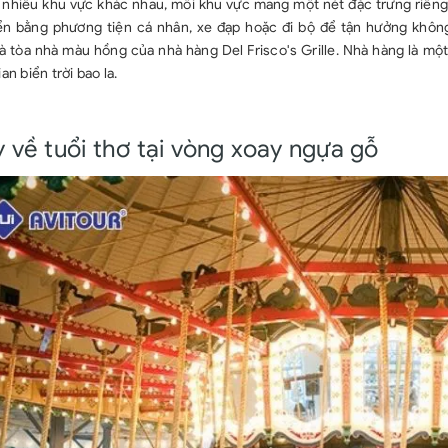
 nhiều khu vực khác nhau, mỗi khu vực mang một nét đặc trưng riêng
ển bằng phương tiện cá nhân, xe đạp hoặc đi bộ để tận hưởng không
à tòa nhà màu hồng của nhà hàng Del Frisco's Grille. Nhà hàng là một 
an biển trời bao la.
 về tuổi thơ tại vòng xoay ngựa gỗ