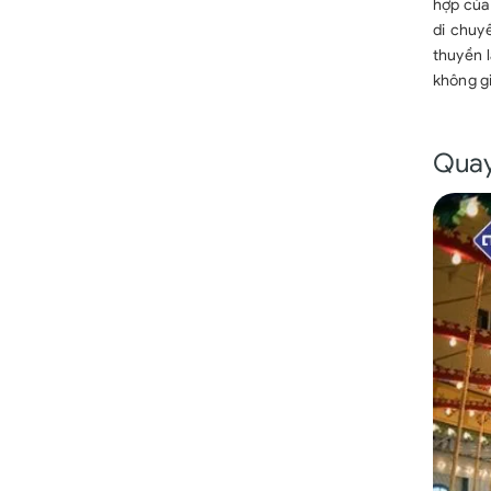
hợp của
di chuy
thuyền l
không gi
Quay