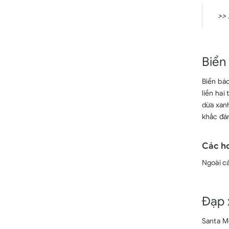
>>
Biển
Biển bá
liền hai
dừa xanh
khắc đá
Các h
Ngoài cá
Đạp 
Santa M