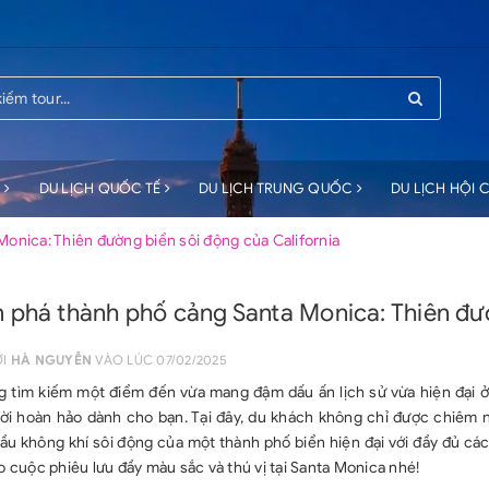
C
DU LỊCH QUỐC TẾ
DU LỊCH TRUNG QUỐC
DU LỊCH HỘI
onica: Thiên đường biển sôi động của California
phá thành phố cảng Santa Monica: Thiên đườ
ỞI
HÀ NGUYỄN
VÀO LÚC 07/02/2025
g tìm kiếm một điểm đến vừa mang đậm dấu ấn lịch sử vừa hiện đại 
lời hoàn hảo dành cho bạn. Tại đây, du khách không chỉ được chiêm n
u không khí sôi động của một thành phố biển hiện đại với đầy đủ các lo
 cuộc phiêu lưu đầy màu sắc và thú vị tại Santa Monica nhé!