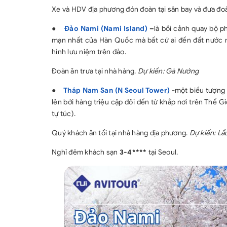
Xe và HDV địa phương đón đoàn tại sân bay và đưa đo
●
Đảo Nami (Nami Island)
–
là bối cảnh quay bộ p
mạn nhất của Hàn Quốc mà bất cứ ai đến đất nước 
hình lưu niệm trên đảo.
Đoàn ăn trưa tại nhà hàng.
Dự kiến: Gà Nướng
●
Tháp Nam San (N Seoul Tower)
-một biểu tượng 
lên bởi hàng triệu cặp đôi đến từ khắp nơi trên Thế G
tự túc).
Quý khách ăn tối tại nhà hàng địa phương.
Dự kiến: Lẩ
Nghỉ đêm khách sạn
3-4****
tại Seoul.