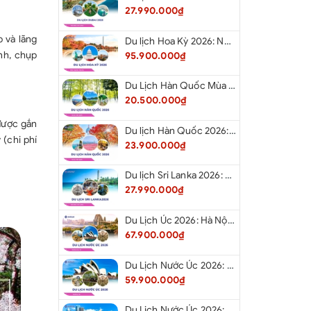
27.990.000₫
 cảnh VN (đối với những trường hợp Việt Kiều/ người
p và lãng
Du lịch Hoa Kỳ 2026: New York - Philadelphia - Delaware - Washington D.C. - Las Vegas - Red Rock Canyon - Quận Cam - Santa Monica - Hollywood - San Diego - Los Angeles.
cá nhân: Tiền điện thoại, Giặt là, Xe vận chuyển ngoài
nh, chụp
95.900.000₫
đồ uống trong các bữa ăn… và các chi phí cá nhân
c bao gồm như trên.
Du Lịch Hàn Quốc Mùa Hè 2026: Hà Nội - Busan - Gyeongju - Seoul - Đảo Nami - Tàu Điện Ven Biển Haeundae - Cầu Kính Oryukdo - Làng Văn Hóa Huinnyeoul
20.500.000₫
được gắn
Du lịch Hàn Quốc 2026: Hà Nội - Busan - Gyeongju - Seoul - Đảo Nami - Tàu Điện Ven Biển Haeundae - Cỏ Hồng Muhly - Làng Văn Hóa Huinnyeoul
 (chi phí
23.900.000₫
Du lịch Sri Lanka 2026: Colombo - Negombo - Pinnawala - Kandy - Kalutara - Nuwara - Eliya
27.990.000₫
Du Lịch Úc 2026: Hà Nội - Sydney- Canberra - Melbourne - Hà Nội
67.900.000₫
Du Lịch Nước Úc 2026: Hà Nội - Sydney- Canberra - Melbourne - Hà Nội
59.900.000₫
Du Lịch Nước Úc 2026: Hà Nội - Melbourne - Canberra - Sydney - Hà Nội