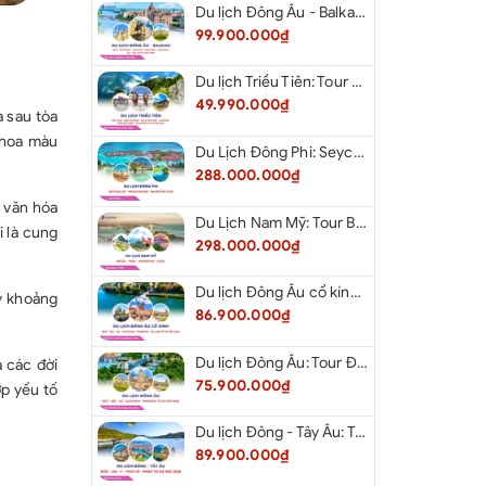
Du lịch Đông Âu - Balkan: Tour Đức - Slovenia - Croatia - Hungary - Slovakia - Áo - Séc từ Hà Nội 2026
99.900.000₫
Du lịch Triều Tiên: Tour Bắc Kinh - Bình Nhưỡng - Núi Myohyang - Kaesong - Bàn Môn Điếm - Đan Đông từ Hà Nội 2026
49.990.000₫
 sau tòa
 hoa màu
Du Lịch Đông Phi: Seychelles - Madagascar - Mauritius 2026
288.000.000₫
 văn hóa
Du Lịch Nam Mỹ: Tour Brazil - Peru - Argentina - Chile 2026
 là cung
298.000.000₫
Du lịch Đông Âu cổ kính: Tour Đức - Séc - Áo - Slovakia - Hungary - Ba Lan từ Hà Nội 2026
y khoảng
86.900.000₫
Du lịch Đông Âu: Tour Đức - Séc - Áo - Slovakia - Hungary từ Hà Nội 2026
a các đời
75.900.000₫
p yếu tố
Du lịch Đông - Tây Âu: Tour Đức - Áo - Ý - Thụy Sĩ - Pháp từ Hà Nội 2026
89.900.000₫