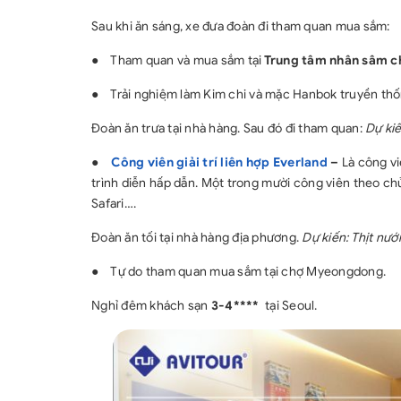
Sau khi ăn sáng, xe đưa đoàn đi tham quan mua sắm:
●
Tham quan và mua sắm tại
Trung tâm nhân sâm ch
●
Trải nghiệm làm Kim chi và mặc Hanbok truyền thô
Đoàn ăn trưa tại nhà hàng. Sau đó đi tham quan:
Dự ki
●
Công viên giải trí liên hợp Everland
–
Là công viê
trình diễn hấp dẫn. Một trong mười công viên theo chủ
Safari….
Đoàn ăn tối tại nhà hàng địa phương.
Dự kiến: Thịt nướ
●
Tự do tham quan mua sắm tại chợ Myeongdong.
Nghỉ đêm khách sạn
3-4****
tại Seoul.