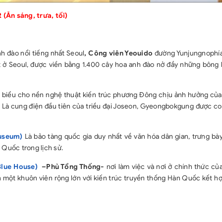
n sáng, trưa, tối)
 đào nổi tiếng nhất Seoul
,
Công viên Yeouido
đường Yunjungnophía
 ở Seoul, được viền bằng 1.400 cây hoa anh đào nở đầy những bông
u biểu cho nền nghệ thuật kiến trúc phương Đông chịu ảnh hưởng của
 Là cung điện đầu tiên của triều đại Joseon, Gyeongbokgung được coi
Museum)
Là bảo tàng quốc gia duy nhất về văn hóa dân gian, trưng bà
 Quốc trong lịch sử.
Blue House)
–Phủ Tổng Thống-
nơi làm việc và nơi ở chính thức củ
 một khuôn viên rộng lớn với kiến trúc truyền thống Hàn Quốc kết hợ