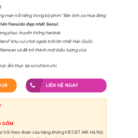
.
g mạn nổi tiếng trong bộ phim “Bản tình ca mùa đông
iên Yeouido đẹp nhất Seoul.
trang phục truyền thống hanbok.
erland” khu vui chơi ngoài trời lớn nhất Hàn Quốc.
i Namsan và đã trở thành một biểu tượng của
ức ẩm thực tại xứ sở kim chi.
OUR
LIÊN HỆ NGAY
r
O GỒM
hứ hồi theo đoàn của hàng không VIETJET AIR: Hà Nội