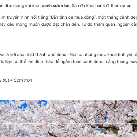
- Visa tái nhập
àn đi ăn sáng với món
canh sườn bò
. Sau đó khởi hành đi tham quan:
nước ngoài)
him truyền hình nổi tiếng “Bản tình ca mùa đông”, một thắng cảnh đẹ
- Các chi phí 
này đều mong muốn được đặt chân đến. Tự do tham quan, ngoạn cả
chương trình, 
khác không đượ
- Thuế VAT
và là nơi cao nhất thành phố Seoul. Nơi có những móc khóa tình yêu 
iới. Bạn có thể lên đỉnh tháp để ngắm toàn cảnh Seoul bằng thang máy
u thịt + Cơm trộn