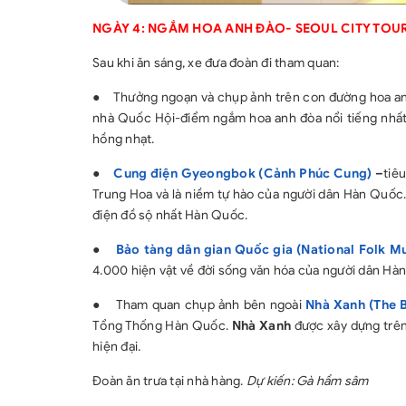
NGÀY 4: NGẮM HOA ANH ĐÀO- SEOUL CITY TOUR (Ă
Sau khi ăn sáng, xe đưa đoàn đi tham quan:
●
Thưởng ngoạn và chụp ảnh trên con đường hoa anh
nhà Quốc Hội-điểm ngắm hoa anh đòa nổi tiếng nhất
hồng nhạt.
●
Cung điện Gyeongbok (Cảnh Phúc Cung)
–
tiê
Trung Hoa và là niềm tự hào của người dân Hàn Quốc.
điện đồ sộ nhất Hàn Quốc.
●
Bảo tàng dân gian Quốc gia (National Folk 
4.000 hiện vật về đời sống văn hóa của người dân Hàn
●
Tham quan chụp ảnh bên ngoài
Nhà Xanh (The 
Tổng Thống Hàn Quốc.
Nhà Xanh
được xây dựng trên
hiện đại.
Đoàn ăn trưa tại nhà hàng.
Dự kiến: Gà hầm sâm