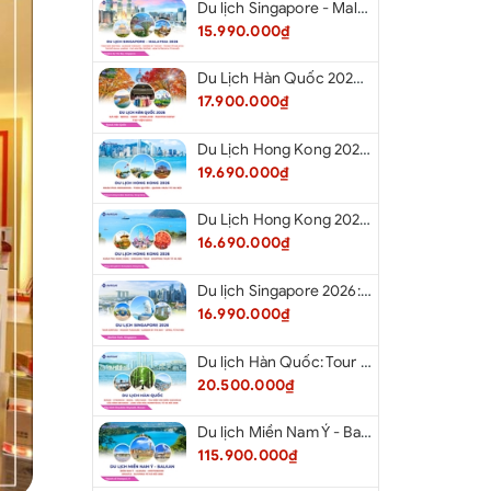
Du lịch Singapore - Malaysia 2026: Tour Đảo Sentosa - Madame Tussauds - Garden By The Bay - Thành cổ Malacca - Thủ đô Kuala Lumpur - Cao nguyên Genting - New Putrajaya từ Hà Nội
15.990.000₫
Du Lịch Hàn Quốc 2026: Hà Nội - Seoul - Nami - Everland - Painter Show - Thư Viện Sách
17.900.000₫
Du Lịch Hong Kong 2026: Khám phá Hongkong - Thâm Quyến - Quảng Châu từ Hà Nội
19.690.000₫
Du Lịch Hong Kong 2026: Khám phá Hong Kong - Dingding Tram - Shopping Tour từ Hà Nội
16.690.000₫
Du lịch Singapore 2026: Tour Sentosa - Madame Tussauds - Garden By The Bay - Jewel từ Hà Nội
16.990.000₫
Du lịch Hàn Quốc: Tour Busan - Gyeongju - Seoul - Đảo Nami - Tàu Điện Ven Biển Haeundae - Cầu Kính Oryukdo - Làng Văn Hóa Huinnyeoul từ Hà Nội 2026
20.500.000₫
Du lịch Miền Nam Ý - Balkan: Tour Miền Nam Ý - Albania - Montenegro - Croatia - Slovenia từ Hà Nội 2026
115.900.000₫