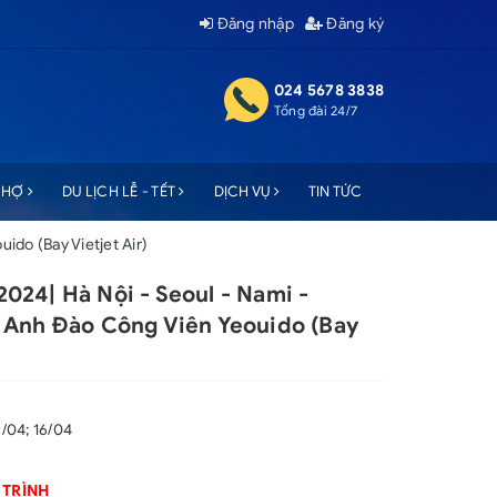
Đăng nhập
Đăng ký
024 5678 3838
Tổng đài 24/7
 CHỢ
DU LỊCH LỄ - TẾT
DỊCH VỤ
TIN TỨC
do (Bay Vietjet Air)
24| Hà Nội - Seoul - Nami -
 Anh Đào Công Viên Yeouido (Bay
9/04; 16/04
 TRÌNH