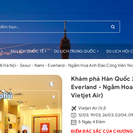
C
DU LỊCH QUỐC TẾ
DU LỊCH TRUNG QUỐC
DU LỊCH HỘI
Hà Nội - Seoul - Nami - Everland - Ngắm Hoa Anh Đào Công Viên Yeoui
Khám phá Hàn Quốc 20
Everland - Ngắm Hoa
Vietjet Air)
Vietjet Air (VJ)
12/03; 19/03; 26/03; 02/04; 0
5 Ngày 4 Đêm
ĐIỂM ĐẶC SẮC CỦA CHƯƠNG