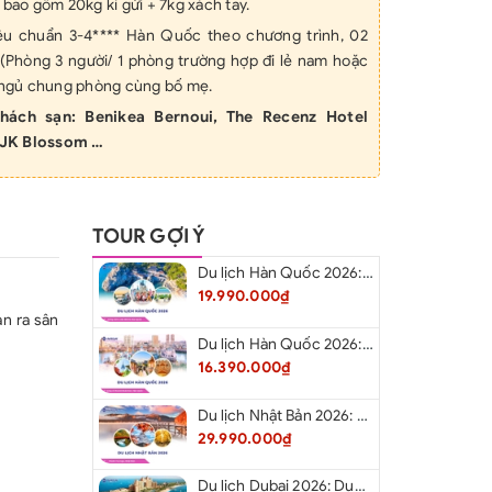
i bao gồm 20kg kí gửi + 7kg xách tay.
tiêu chuẩn 3-4**** Hàn Quốc theo chương trình, 02
g (Phòng 3 người/ 1 phòng trường hợp đi lẻ nam hoặc
m ngủ chung phòng cùng bố mẹ.
hách sạn: Benikea Bernoui, The Recenz Hotel
JK Blossom …
eo chương trình,
t công chứng, lệ phí xin visa vào Hàn Quốc.
TOUR GỢI Ý
tham quan các điểm theo chương trình.
h, kinh nghiệm theo chương trình.
Du lịch Hàn Quốc 2026: Hà Nội – Busan – Seoul – Starfiled – Lotte Worf
ào cửa theo chương trình (vào cửa 1 lần đầu),
19.990.000₫
n ra sân
ịch Quốc tế
Du lịch Hàn Quốc 2026: Hà Nội – Lotte Word – Đảo Nami – Làng Cổ Hanok Bukchon
eo hành trình, 01 chai nước/ khách/ ngày
16.390.000₫
ƯA BAO GỒM
Du lịch Nhật Bản 2026: Niigata – Aizu – Nikko - Tokyo – Niigata từ Hà Nội
ộ chiếu
29.990.000₫
và lái xe 30$/khách/ hành trình
ng đơn (nếu có) 70$/phòng/đêm.
Du lịch Dubai 2026: Dubai - Safari - Abu Dhabi