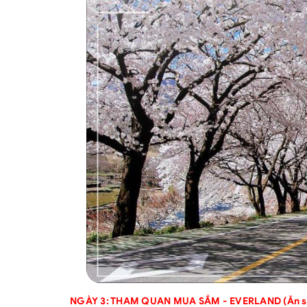
NGÀY 3: THAM QUAN MUA SẮM - EVERLAND (Ăn sán