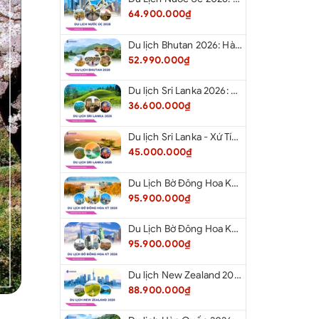
64.900.000₫
Du lịch Bhutan 2026: Hà Nội - Bhutan - Paro - Thimphu - Punakha
52.990.000₫
Du lịch Sri Lanka 2026: Khám Phá Xứ Tích Lan
36.600.000₫
Du lịch Sri Lanka - Xứ Tích Lan 2026: Tham Dự Lễ Hội Rước Xá Lợi Răng Phật
45.000.000₫
Du Lịch Bờ Đông Hoa Kỳ 2026: Washington DC - Philadelphia - New York - Boston - New Hampshire White Mountains - Albany - Niagara Falls - Buffalo - Corning - New York
95.900.000₫
Du Lịch Bờ Đông Hoa Kỳ 2026: New York - Boston - New Hampshire - Artist’s Bluff - Echo Lake Kancamagus Highway - White Mountains - Albany - Buffalo Niagara Falls - Corning - Washington DC
95.900.000₫
Du lịch New Zealand 2026: Tour Auckland - Waitomo - Taupo - Rotorua - Matamata - Hamilton
88.900.000₫