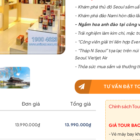
- Khám phá thủ đô Seoul sầm uất
- Khám phá đảo Nami hòn đảo lãn
- Ngắm hoa anh đào tại công v
- Trải nghiệm làm kim chi, mặc 
- “Công viên giải trí liên hợp Ev
- “Tháp N Seoul” tọa lạc trên nú
Seoul.
Vietjet Air
- Thỏa sức mua sắm và thưởng th
TƯ VẤN ĐẶT T
Đơn giá
Tổng giá
Chính sách Tou
13.990.000₫
13.990.000₫
GIÁ TOUR BA
- Vé máy bay k