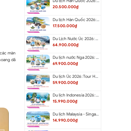
Du lịch Hàn Quốc 2026: Tour Hà Nội - Busan - Gyeongju - Seoul - Đảo Nami - Tàu Điện Ven Biển Haeundae - Cầu Kính Oryukdo - Làng Văn Hóa Huinnyeoul
20.500.000₫
Du lịch Hàn Quốc 2026: Tour Hà Nội - Seoul - Nami - Everland - Painter Show - Thư Viện Sách
17.500.000₫
Du Lịch Nước Úc 2026: Tour Hà Nội - Sydney - Canberra - Melbourne - Hà Nội
64.900.000₫
& các màn
Du lịch nước Nga 2026: Tour Hà Nội - Moscow - Saint Petersburg từ Hà Nội
 hoang dã
69.900.000₫
Du lịch Úc 2026: Tour Hà Nội - Sydney - Canberra - Melbourne - Hà Nội
59.900.000₫
Du lịch Indonesia 2026: Tour Hà Nội - Bali - Cổng Trời Lempuyang - Swings Bali - Ngắm hoàng hôn biển Jimbaran - Kelingking - Sống Lưng Khủng Long từ Hà Nội
15.990.000₫
Du lịch Malaysia - Singapore 2026: Tour Đảo Sentosa - Madame Tussause - Garden By The Bay - Thành Cổ Malacca - Thủ Đô Kualalumpur - Cao Nguyên Genting - New Putrajaya từ Hà Nội
14.990.000₫