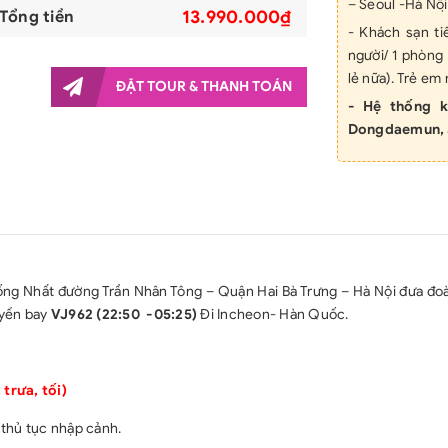
– Seoul -Hà Nộ
13.990.000₫
Tổng tiền
- Khách sạn 
người/ 1 phòn
lẻ nữa). Trẻ e
ĐẶT TOUR & THANH TOÁN
- Hệ thống k
Dongdaemun, 
- Các bữa ăn th
- Phí dịch thuậ
- Xe đưa đón, 
- HDV nhiệt tìn
- Vé tham quan v
ống Nhất đường Trần Nhân Tông – Quận Hai Bà Trưng – Hà Nội đưa đoà
- Bảo hiểm du l
uyến bay
VJ962 (22:50 -05:25)
Đi Incheon- Hàn Quốc.
- Nước uống th
GIÁ TOUR CH
- Chi phí làm H
 trưa, tối)
- Tips cho HDV 
thủ tục nhập cảnh.
- Phụ thu phò