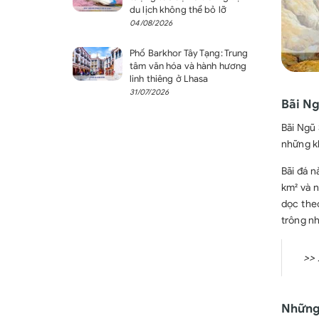
du lịch không thể bỏ lỡ
04/08/2026
Phố Barkhor Tây Tạng: Trung
tâm văn hóa và hành hương
linh thiêng ở Lhasa
31/07/2026
Bãi Ng
Bãi Ngũ 
những kh
Bãi đá n
km² và n
dọc theo
trông n
>>
Những 