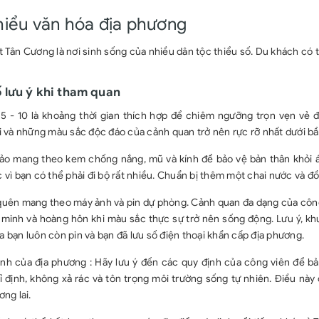
hiểu văn hóa địa phương
 Tân Cương là nơi sinh sống của nhiều dân tộc thiểu số. Du khách có t
 lưu ý khi tham quan
 5 - 10 là khoảng thời gian thích hợp để chiêm ngưỡng trọn vẹn vẻ đ
i và những màu sắc độc đáo của cảnh quan trở nên rực rỡ nhất dưới bầu
ảo mang theo kem chống nắng, mũ và kính để bảo vệ bản thân khỏi án
 vì bạn có thể phải đi bộ rất nhiều. Chuẩn bị thêm một chai nước và đ
quên mang theo máy ảnh và pin dự phòng. Cảnh quan đa dạng của công 
 minh và hoàng hôn khi màu sắc thực sự trở nên sống động. Lưu ý, khu 
 bạn luôn còn pin và bạn đã lưu số điện thoại khẩn cấp địa phương.
nh của địa phương : Hãy lưu ý đến các quy định của công viên để bảo
ỉ định, không xả rác và tôn trọng môi trường sống tự nhiên. Điều n
ơng lai.