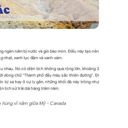
hàng ngàn năm bị nước và gió bào mòn. Điều này tạo nên
ng nhạt, xanh lục đậm và xanh xám.
ều nhau. Nó có diện tích không quá rộng lớn, khoảng 3
 với dòng chữ "Thành phố đầy màu sắc thiên đường". Đi
hìn từ xa hay ở cự ly gần, những khối đá này trông như
lịch sử trải dài hàng trăm năm.
n hùng vĩ nằm giữa Mỹ - Canada