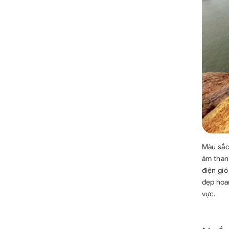
Màu sắc 
âm than
điện gió
đẹp hoa
vực.