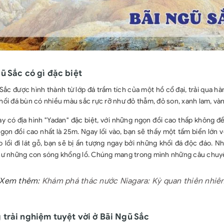
ũ Sắc có gì đặc biệt
Sắc được hình thành từ lớp đá trầm tích của một hồ cổ đại, trải qua 
ối đá bùn có nhiều màu sắc rực rỡ như đỏ thẫm, đỏ son, xanh lam, và
ày có địa hình "Yadan" đặc biệt, với những ngọn đồi cao thấp không đ
gọn đồi cao nhất là 25m. Ngay lối vào, bạn sẽ thấy một tấm biển lớn
 lối đi lát gỗ, bạn sẽ bị ấn tượng ngay bởi những khối đá độc đáo. N
hư những con sóng khổng lồ. Chúng mang trong mình những câu chuyện 
 Xem thêm:
Khám phá thác nước Niagara: Kỳ quan thiên nhiê
trải nghiệm tuyệt vời ở Bãi Ngũ Sắc