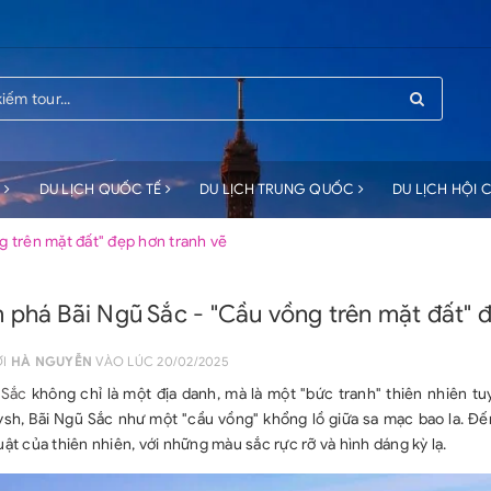
C
DU LỊCH QUỐC TẾ
DU LỊCH TRUNG QUỐC
DU LỊCH HỘI
 trên mặt đất" đẹp hơn tranh vẽ
phá Bãi Ngũ Sắc - "Cầu vồng trên mặt đất" đ
ỞI
HÀ NGUYỄN
VÀO LÚC 20/02/2025
 Sắc
không chỉ là một địa danh, mà là một "bức tranh" thiên nhiên t
tysh, Bãi Ngũ Sắc như một "cầu vồng" khổng lồ giữa sa mạc bao la. Đ
ật của thiên nhiên, với những màu sắc rực rỡ và hình dáng kỳ lạ.