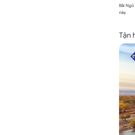
Bãi Ngũ
này.
Tận 