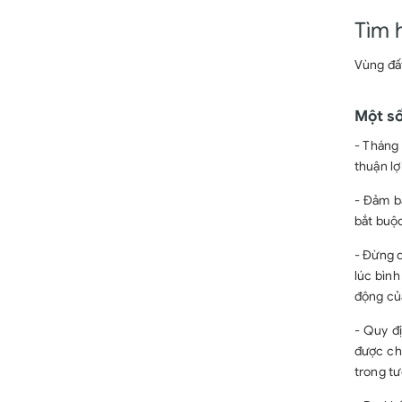
Tìm 
Vùng đất
Một số
- Tháng
thuận lợ
- Đảm b
bắt buộc
- Đừng 
lúc bình
động của
- Quy đị
được ch
trong tư