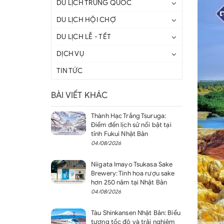
DU LỊCH TRUNG QUỐC
DU LỊCH HỘI CHỢ
DU LỊCH LỄ - TẾT
DỊCH VỤ
TIN TỨC
BÀI VIẾT KHÁC
Thành Hạc Trắng Tsuruga:
Điểm đến lịch sử nổi bật tại
tỉnh Fukui Nhật Bản
04/08/2026
Niigata Imayo Tsukasa Sake
Brewery: Tinh hoa rượu sake
hơn 250 năm tại Nhật Bản
04/08/2026
Tàu Shinkansen Nhật Bản: Biểu
tượng tốc độ và trải nghiệm