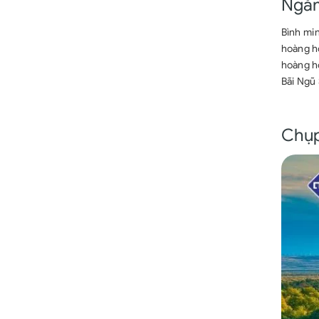
Ngắm
Bình min
hoàng hô
hoàng hô
Bãi Ngũ 
Chụp