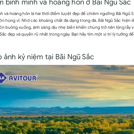
 bình minh và hoàng hôn ở Bãi Ngũ Sắc
h và hoàng hôn là hai thời điểm tuyệt đẹp để chiêm ngưỡng Bãi Ngũ Sắ
n hùng vĩ. Nhờ các khoáng chất đa dạng trong đá, Bãi Ngũ Sắc hiện lê
n buông xuống, ánh sáng dịu nhẹ biến khiến chúng trở nên lộng lẫy v
Sắc đẹp và quyến rũ nhất trong ngày. Bạn hãy tìm một vị trí lý tưởng 
 ảnh kỷ niệm tại Bãi Ngũ Sắc