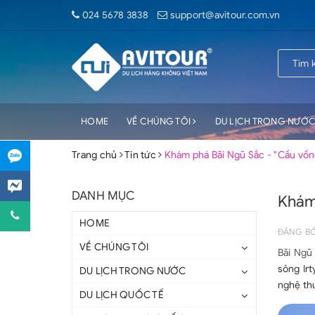
024 5678 3838
support@avitour.com.vn
HOME
VỀ CHÚNG TÔI
DU LỊCH TRONG NƯỚ
Trang chủ
Tin tức
Khám phá Bãi Ngũ Sắc - "Cầu vồng
DANH MỤC
Khám 
HOME
ĐĂNG B
VỀ CHÚNG TÔI
Bãi Ngũ
sông Ir
DU LỊCH TRONG NƯỚC
nghệ thu
DU LỊCH QUỐC TẾ