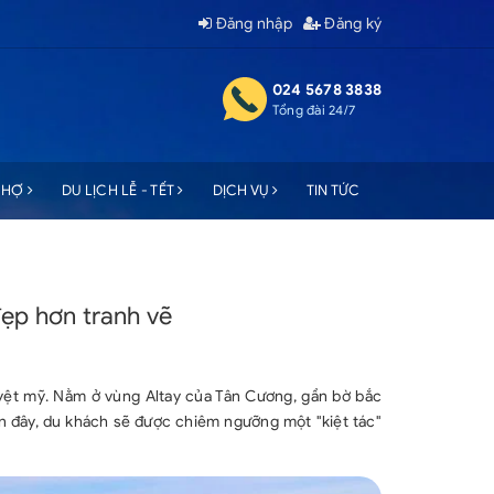
Đăng nhập
Đăng ký
024 5678 3838
Tổng đài 24/7
 CHỢ
DU LỊCH LỄ - TẾT
DỊCH VỤ
TIN TỨC
ẹp hơn tranh vẽ
uyệt mỹ. Nằm ở vùng Altay của Tân Cương, gần bờ bắc
ến đây, du khách sẽ được chiêm ngưỡng một "kiệt tác"