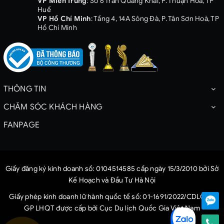
VP Miền Trung
: Số 6 Trần Quang Khải, P. Thuận Hoá, TP
Huế
VP Hồ Chí Minh
: Tầng 4, 14A Sông Đà, P. Tân Sơn Hoà, TP
Hồ Chí Minh
THÔNG TIN
CHĂM SÓC KHÁCH HÀNG
FANPAGE
Giấy đăng ký kinh doanh số: 0104514585 cấp ngày 15/3/2010 bởi Sở
Kế Hoạch và Đầu Tư Hà Nội
Giấy phép kinh doanh lữ hành quốc tế số: 01-1691/2022/CDLQG-
GP LHQT được cấp bởi Cục Du lịch Quốc Gia Việt Nam