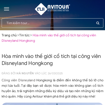
Toggle
navigation
Trang chủ
Tin tức
Hòa mình vào thế giới cổ tích tại công viên
Disneyland Hongkong
Hòa mình vào thế giới cổ tích tại công viên
Disneyland Hongkong
ĐĂNG BỞI
HÀ NGUYỄN
VÀO LÚC 26/03/2025
Công viên Disneyland
Hongkong là điểm đến không thể bỏ lỡ cho
mọi lứa tuổi. Tại đây bạn sẽ được hòa mình vào không gian cổ tích
huyền ảo, trải nghiệm những điều kỳ diệu và tạo nên những kỷ niệm
khó quên. Hãy cùng Avitour khám phá thế giới diệu kỳ này nhé!