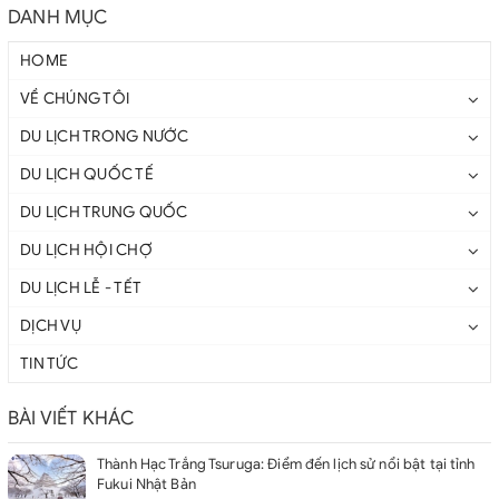
DANH MỤC
HOME
VỀ CHÚNG TÔI
DU LỊCH TRONG NƯỚC
DU LỊCH QUỐC TẾ
DU LỊCH TRUNG QUỐC
DU LỊCH HỘI CHỢ
DU LỊCH LỄ - TẾT
DỊCH VỤ
TIN TỨC
BÀI VIẾT KHÁC
Thành Hạc Trắng Tsuruga: Điểm đến lịch sử nổi bật tại tỉnh
Fukui Nhật Bản