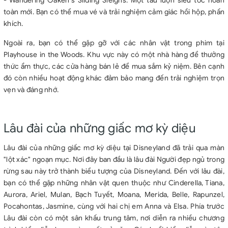
- Wandering Oaken's Sliding Sleighs: Một tàu lượn siêu tốc hoàn
toàn mới. Bạn có thể mua vé và trải nghiệm cảm giác hồi hộp, phấn
khích.
Ngoài ra, bạn có thể gặp gỡ với các nhân vật trong phim tại
Playhouse in the Woods. Khu vực này có một nhà hàng để thưởng
thức ẩm thực, các cửa hàng bán lẻ để mua sắm kỷ niệm. Bên cạnh
đó còn nhiều hoạt động khác đảm bảo mang đến trải nghiệm trọn
vẹn và đáng nhớ.
Lâu đài của những giấc mơ kỳ diệu
Lâu đài của những giấc mơ kỳ diệu tại Disneyland đã trải qua màn
"lột xác" ngoạn mục. Nơi đây ban đầu là lâu đài Người đẹp ngủ trong
rừng sau này trở thành biểu tượng của Disneyland. Đến với lâu đài,
bạn có thể gặp những nhân vật quen thuộc như Cinderella, Tiana,
Aurora, Ariel, Mulan, Bạch Tuyết, Moana, Merida, Belle, Rapunzel,
Pocahontas, Jasmine, cùng với hai chị em Anna và Elsa. Phía trước
Lâu đài còn có một sân khấu trung tâm, nơi diễn ra nhiều chương