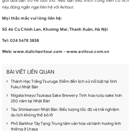
giới đưa bạn trở về tuổi thơ. Nếu bạn yêu thích công viên cổ tích
này, đừng ngần ngại liên hệ với Avitour.
Mọi thắc mắc vui lòng liên hệ:
Số 46 Cù Chính Lan, Khương Mai, Thanh Xuân, Hà Nội
Tel: 024 5678 3838
Web: www.dulichavitour.com - www.avitour.com.vn
BÀI VIẾT LIÊN QUAN
Thành Hạc Trắng Tsuruga: Điểm đến lịch sử nổi bật tại tỉnh
Fukui Nhật Bản
Niigata Imayo Tsukasa Sake Brewery: Tinh hoa rượu sake hơn
250 năm tại Nhật Bản
Tàu Shinkansen Nhật Bản: Biểu tượng tốc độ và trải nghiệm
du lịch không thể bỏ lỡ
Phố Barkhor Tây Tạng: Trung tâm văn hóa và hành hương linh
thiêng ở Lhasa