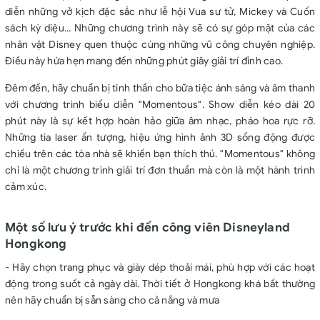
diễn những vở kịch đặc sắc như lễ hội Vua sư tử, Mickey và Cuốn
sách kỳ diệu... Những chương trình này sẽ có sự góp mặt của các
nhân vật Disney quen thuộc cùng những vũ công chuyên nghiệp.
Điều này hứa hẹn mang đến những phút giây giải trí đỉnh cao.
Đêm đến, hãy chuẩn bị tinh thần cho bữa tiệc ánh sáng và âm thanh
với chương trình biểu diễn "Momentous". Show diễn kéo dài 20
phút này là sự kết hợp hoàn hảo giữa âm nhạc, pháo hoa rực rỡ.
Những tia laser ấn tượng, hiệu ứng hình ảnh 3D sống động được
chiếu trên các tòa nhà sẽ khiến bạn thích thú. "Momentous" không
chỉ là một chương trình giải trí đơn thuần mà còn là một hành trình
cảm xúc.
Một số lưu ý trước khi đến công viên Disneyland
Hongkong
- Hãy chọn trang phục và giày dép thoải mái, phù hợp với các hoạt
động trong suốt cả ngày dài. Thời tiết ở Hongkong khá bất thường
nên hãy chuẩn bị sẵn sàng cho cả nắng và mưa