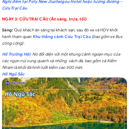
Nghỉ đêm tại Poly New Jiuzhaigou Hotel hoặc tương đương -
Cửu Trại Câu
NGÀY 3: CỬU TRẠI CÂU (Ăn sáng, trưa, tối)
Sáng:
Quý khách ăn sáng tại khách sạn, sau đó xe và HDV khởi
hành tham quan
Khu thắng cảnh Cửu Trại Câu
(bao gồm xe Bus
công cộng).
Hồ Trường Hải:
Nó đối diện với một khung cảnh ngoạn mục của
các ngọn núi xung quanh và những vách đá, bao gồm cả Kiếm
Nham là khối đá hình lưỡi kiếm cao 500 mét.
Hồ Ngũ Sắc