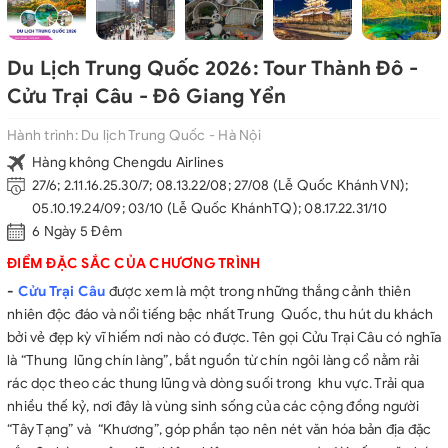
Du Lịch Trung Quốc 2026: Tour Thành Đô -
Cửu Trại Câu - Đô Giang Yển
Hành trình:
Du lịch Trung Quốc - Hà Nội
Hàng không Chengdu Airlines
27/6; 2.11.16.25.30/7; 08.13.22/08; 27/08 (Lễ Quốc Khánh VN);
05.10.19.24/09; 03/10 (Lễ Quốc KhánhTQ); 08.17.22.31/10
6 Ngày 5 Đêm
ĐIỂM ĐẶC SẮC CỦA CHƯƠNG TRÌNH
-
Cửu Trại Câu
được xem là một trong những thắng cảnh thiên
nhiên độc đáo và nổi tiếng bậc nhất Trung Quốc, thu hút du khách
bởi vẻ đẹp kỳ vĩ hiếm nơi nào có được. Tên gọi Cửu Trại Câu có nghĩa
là “Thung lũng chín làng”, bắt nguồn từ chín ngôi làng cổ nằm rải
rác dọc theo các thung lũng và dòng suối trong khu vực. Trải qua
nhiều thế kỷ, nơi đây là vùng sinh sống của các cộng đồng người
“Tây Tạng” và “Khương”, góp phần tạo nên nét văn hóa bản địa đặc