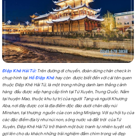
Điệp Khê Hải Tử:
Trên đường di chuyển, đoàn dừng chân check in
chụp hình tại
Hồ Điệp Khê
hay còn được biết đến với cái tên quen
thuộc Điệp Khê Hải Tử, là một trong những danh lam thắng cảnh
hàng đầu được xếp hạng cấp tỉnh tại Tứ Xuyên, Trung Quốc. Nằm
tại huyện Mao, thuộc khu tự trị của người Tạng và người Khương
Aba, nơi đây được coi là địa điểm độc đáo dưới chân dãy núi
Minshan, tại thượng nguồn của con sông Minjiang. Với sự hội tụ của
các đặc điểm địa lý như núi non, sông nước và đất trời của Tứ
Xuyên, Điệp Khê Hải Tử trở thành một bức tranh tự nhiên tuyệt vời,
gợi lên cho du khách những trải nghiệm đắm chìm trong vẻ đẹp