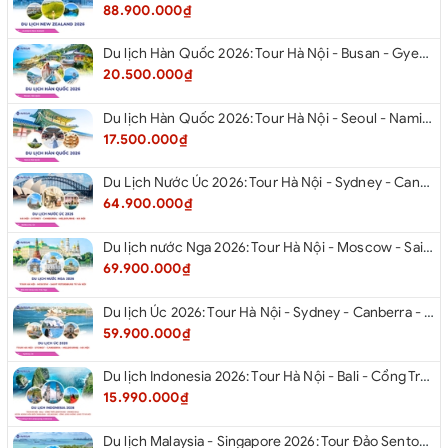
88.900.000₫
Du lịch Hàn Quốc 2026: Tour Hà Nội - Busan - Gyeongju - Seoul - Đảo Nami - Tàu Điện Ven Biển Haeundae - Cầu Kính Oryukdo - Làng Văn Hóa Huinnyeoul
20.500.000₫
Du lịch Hàn Quốc 2026: Tour Hà Nội - Seoul - Nami - Everland - Painter Show - Thư Viện Sách
17.500.000₫
Du Lịch Nước Úc 2026: Tour Hà Nội - Sydney - Canberra - Melbourne - Hà Nội
64.900.000₫
Du lịch nước Nga 2026: Tour Hà Nội - Moscow - Saint Petersburg từ Hà Nội
69.900.000₫
Du lịch Úc 2026: Tour Hà Nội - Sydney - Canberra - Melbourne - Hà Nội
59.900.000₫
Du lịch Indonesia 2026: Tour Hà Nội - Bali - Cổng Trời Lempuyang - Swings Bali - Ngắm hoàng hôn biển Jimbaran - Kelingking - Sống Lưng Khủng Long từ Hà Nội
15.990.000₫
Du lịch Malaysia - Singapore 2026: Tour Đảo Sentosa - Madame Tussause - Garden By The Bay - Thành Cổ Malacca - Thủ Đô Kualalumpur - Cao Nguyên Genting - New Putrajaya từ Hà Nội