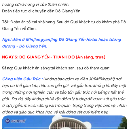
hoang sơ và hùng vĩ của thiên nhiên
.
Đoàn tiếp tục di chuyển đến Đô Giang Yển
Tối:
Đoàn ăn tối tại nhà hàng. Sau đó Quý khách tự do khám phá Đô
Giang Yển về đêm
.
Nghỉ đêm ở Minjiangyanjing Đô Giang Yển Hotel hoặc tương
đương - Đô Giang Yển.
NGÀY 5: ĐÔ GIANG YỂN - THÀNH ĐÔ (Ăn sáng, trưa)
Sáng:
Quý khách ăn sáng tại khách sạn, sau đó tham quan:
Công viên Gấu Trúc
:
(không bao gồm xe điện 30RMB/người) nơi
bạn có thể giao lưu, tiếp xúc gần gũi với gấu trúc khổng lồ. Đây một
trong những nơi nghiên cứu và bảo tồn gấu trúc nổi tiếng nhất thế
giới. Do đó, đây không chỉ là địa điểm lý tưởng để quan sát gấu trúc
ở cự ly gần, mà còn đóng vai trò quan trọng trong việc bảo vệ, nhân
giống và giáo dục khoa học về loài động vật quý hiếm này.