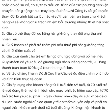
hoặc do có sự cố, có sự thay đổi lịch trình của các phương tiện vận
chuyển công cộng như : máy bay, tàu hỏa…thì Công ty sẽ giữ quyền
thay đổi lộ trình bất cứ lúc nào vì sự thuận tiện, an toàn cho khách
hàng và sẽ không chịu trách nhiệm bồi thường những thiệt hại phát
sinh.
Giá có thể thay đổi do hãng hàng không thay đổi phụ thu phí
nhiên liệu.
Quý khách sẽ phải trả thêm phí nếu thuế phí hàng không tăng
vào thời điểm xuất vé
Giá tour dành cho trẻ em là ngủ chung giường với bố mẹ, nếu
Quý khách có yêu cầu có giường ngủ dành riêng cho trẻ, vui lòng
thanh toán toán 100% giá tour như người lớn.
Vé tàu chặng Thành Đô đi Cửu Trại Câu sẽ đc điều chỉnh phù hợp
với tình hình thực tế đoàn.
Giá áp dụng cho khách hàng từ 11 tuổi đến 69 tuổi, từ 70 tuổi trở
lên sẽ đóng thêm chênh lệch cho mức phí bảo hiểm cao cấp, từ 70
tuổi trở lên yêu cầu phải có giấy chứng nhận đầy đủ sức khỏe để đi
du lịch nước ngoài của cơ quan y tế có thẩm quyền cấp và phải có
người thân khỏe mạnh dưới 60 tuổi đi cùng. Không nhận khách từ