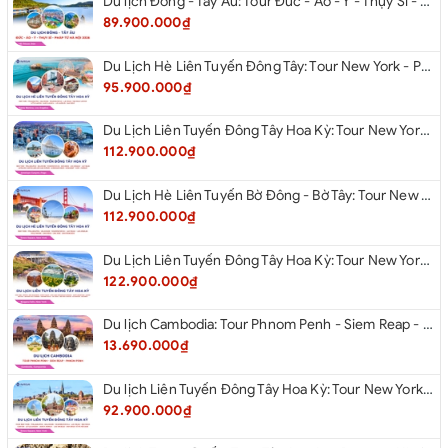
Du lịch Đông - Tây Âu: Tour Đức - Áo - Ý - Thụy Sĩ - Pháp từ Hà Nội 2026
89.900.000₫
Du Lịch Hè Liên Tuyến Đông Tây: Tour New York - Philadelphia - Delaware - Washington Dc - Las Vegas - Red Rock Canyon - Little Saigon - Santa Monica - Los Angeles - San Diego Từ Hà Nội 2026
95.900.000₫
Du Lịch Liên Tuyến Đông Tây Hoa Kỳ: Tour New York - Philadelphia - Delaware - Washington Dc - San Diego - Los Angeles - Las Vegas - Antelope Canyon (Hẻm Núi Linh Dương) - Horseshoe Bend - Monument - Page - Phoenix Từ Hà Nội 2026
112.900.000₫
Du Lịch Hè Liên Tuyến Bờ Đông - Bờ Tây: Tour New York - Philadelphia - Delaware - Washington Dc - Las Vegas - Los Angeles - Hollywood - San Diego - San Jose - San Francisco - Từ Hà Nội 2026
112.900.000₫
Du Lịch Liên Tuyến Đông Tây Hoa Kỳ: Tour New York - Boston - New Hampshire - Artist’s Bluff - Echo Lake Kancamagus Highway - White Mountains - Albany - Buffalo - Niagara Falls Corning - Washington Dc - Las Vegas - Red Rock Canyon - Los Angeles - San Diego Từ Hà Nội 2026
122.900.000₫
Du lịch Cambodia: Tour Phnom Penh - Siem Reap - Phnom Penh
13.690.000₫
Du lịch Liên Tuyến Đông Tây Hoa Kỳ: Tour New York - Philadelphia - Delaware - Washington D.C - Las Vegas - Red rock Canyon - Little Saigon - Santa Monica - Los Angeles - San Diego từ Hà Nội 2026
92.900.000₫