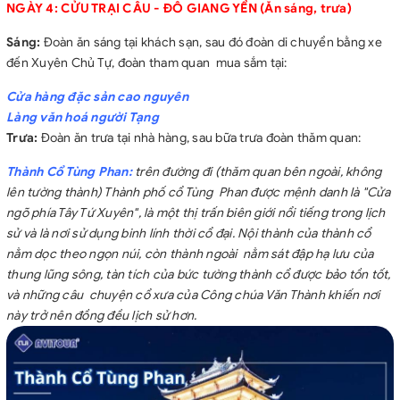
NGÀY 4: CỬU TRẠI CÂU - ĐÔ GIANG YỂN (Ăn sáng, trưa)
Sáng:
Đoàn ăn sáng tại khách sạn, sau đó đoàn di chuyển bằng xe
đến Xuyên Chủ Tự, đoàn tham quan mua sắm tại:
Cửa hàng đặc sản cao nguyên
Làng văn hoá người Tạng
Trưa:
Đoàn ăn trưa tại nhà hàng, sau bữa trưa đoàn thăm quan:
Thành Cổ Tùng Phan:
trên đường đi (thăm quan bên ngoài, không
lên tường thành) Thành phố cổ Tùng Phan được mệnh danh là "Cửa
ngõ phía Tây Tứ Xuyên", là một thị trấn biên giới nổi tiếng trong lịch
sử và là nơi sử dụng binh lính thời cổ đại. Nội thành của thành cổ
nằm dọc theo ngọn núi, còn thành ngoài nằm sát đập hạ lưu của
thung lũng sông, tàn tích của bức tường thành cổ được bảo tồn tốt,
và những câu chuyện cổ xưa của Công chúa Văn Thành khiến nơi
này trở nên đồng đều lịch sử hơn.