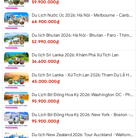
59.900.000₫
Du Lịch Nước Úc 2026: Hà Nội - Melbourne - Canberra - Sydney - Hà Nội
64.900.000₫
Du lịch Bhutan 2026: Hà Nội - Bhutan - Paro - Thimphu - Punakha
52.990.000₫
Du lịch Sri Lanka 2026: Khám Phá Xứ Tích Lan
36.600.000₫
Du lịch Sri Lanka - Xứ Tích Lan 2026: Tham Dự Lễ Hội Rước Xá Lợi Răng Phật
45.000.000₫
Du Lịch Bờ Đông Hoa Kỳ 2026: Washington DC - Philadelphia - New York - Boston - New Hampshire White Mountains - Albany - Niagara Falls - Buffalo - Corning - New York
95.900.000₫
Du Lịch Bờ Đông Hoa Kỳ 2026: New York - Boston - New Hampshire - Artist’s Bluff - Echo Lake Kancamagus Highway - White Mountains - Albany - Buffalo Niagara Falls - Corning - Washington DC
95.900.000₫
Du lịch New Zealand 2026: Tour Auckland - Waitomo - Taupo - Rotorua - Matamata - Hamilton