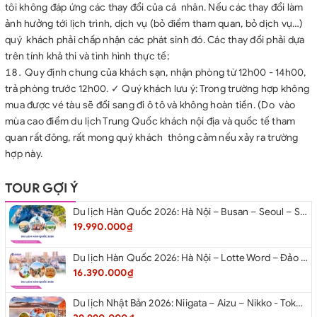
tôi không đáp ứng các thay đổi của cá nhân. Nếu các thay đổi làm
ảnh hưởng tới lịch trình, dịch vụ (bỏ điểm tham quan, bỏ dịch vụ…)
quý khách phải chấp nhận các phát sinh đó. Các thay đổi phải dựa
trên tính khả thi và tình hình thực tế;
Quy định chung của khách sạn, nhận phòng từ 12h00 - 14h00,
trả phòng trước 12h00. ✓ Quý khách lưu ý: Trong trường hợp không
mua được vé tàu sẽ đổi sang đi ô tô và không hoàn tiền. (Do vào
mùa cao điểm du lịch Trung Quốc khách nội địa và quốc tế tham
quan rất đông, rất mong quý khách thông cảm nếu xảy ra trường
hợp này.
TOUR GỢI Ý
Du lịch Hàn Quốc 2026: Hà Nội – Busan – Seoul – Starfiled – Lotte Worf
19.990.000₫
Du lịch Hàn Quốc 2026: Hà Nội – Lotte Word – Đảo Nami – Làng Cổ Hanok Bukchon
16.390.000₫
Du lịch Nhật Bản 2026: Niigata – Aizu – Nikko - Tokyo – Niigata từ Hà Nội