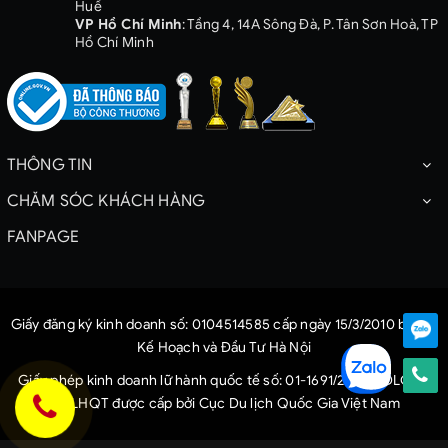
Huế
VP Hồ Chí Minh
: Tầng 4, 14A Sông Đà, P. Tân Sơn Hoà, TP
Hồ Chí Minh
THÔNG TIN
CHĂM SÓC KHÁCH HÀNG
FANPAGE
Giấy đăng ký kinh doanh số: 0104514585 cấp ngày 15/3/2010 bởi Sở
Kế Hoạch và Đầu Tư Hà Nội
Giấy phép kinh doanh lữ hành quốc tế số: 01-1691/2022/CDLQG-
GP LHQT được cấp bởi Cục Du lịch Quốc Gia Việt Nam