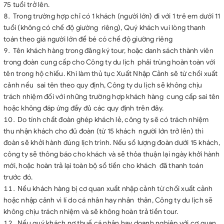
75 tuổi trở lên.
Trong trường hợp chỉ có 1 khách (người lớn) đi với 1 trẻ em dưới 11
tuổi (không có chế độ giường riêng), Quý khách vui lòng thanh
toán theo giá người lớn để bé có chế độ giường riêng
Tên khách hàng trong đăng ký tour, hoặc danh sách thành viên
trong đoàn cung cấp cho Công ty du lịch phải trùng hoàn toàn với
tên trong hộ chiếu. Khi làm thủ tục Xuất Nhập Cảnh sẽ từ chối xuất
cảnh nếu sai tên theo quy định, Công ty du lịch sẽ không chịu
trách nhiệm đối với những trường hợp khách hàng cung cấp sai tên
hoặc không đáp ứng đầy đủ các quy định trên đây.
Do tính chất đoàn ghép khách lẻ, công ty sẽ có trách nhiệm
thu nhận khách cho đủ đoàn (từ 15 khách người lớn trở lên) thì
đoàn sẽ khởi hành đúng lịch trình. Nếu số lượng đoàn dưới 15 khách,
công ty sẽ thông báo cho khách và sẽ thỏa thuận lại ngày khởi hành
mới, hoặc hoàn trả lại toàn bộ số tiền cho khách đã thanh toán
trước đó.
Nếu khách hàng bị cơ quan xuất nhập cảnh từ chối xuất cảnh
hoặc nhập cảnh vì lí do cá nhân hay nhân thân, Công ty du lịch sẽ
không chịu trách nhiệm và sẽ không hoàn trả tiền tour.
Nếu quý khách nợ thuế cá nhân hay doanh nghiệp với cơ quan