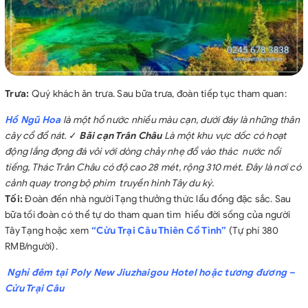
Trưa:
Quý khách ăn trưa. Sau bữa trưa, đoàn tiếp tục tham quan:
Hồ Ngũ Hoa
là một hồ nước nhiều màu cạn, dưới đáy là những thân
cây cổ đổ nát.
✓
Bãi cạn Trân Châu
Là một khu vực dốc có hoạt
động lắng đọng đá vôi với dòng chảy nhẹ đổ vào thác nước nổi
tiếng, Thác Trân Châu có độ cao 28 mét, rộng 310 mét. Đây là nơi có
cảnh quay trong bộ phim truyền hình Tây du ký.
Tối:
Đoàn đến nhà người Tạng thưởng thức lẩu đồng đặc sắc. Sau
bữa tối đoàn có thể tự do tham quan tìm hiểu đời sống của người
Tây Tạng hoặc xem
“Cửu Trại Câu Thiên Cổ Tình”
(Tự phí 380
RMB/người).
Nghỉ đêm tại Poly New Jiuzhaigou Hotel hoặc tương đương –
Cửu Trại Câu