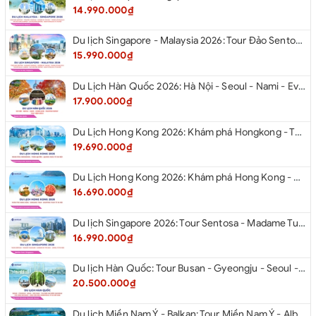
14.990.000₫
Du lịch Singapore - Malaysia 2026: Tour Đảo Sentosa - Madame Tussauds - Garden By The Bay - Thành cổ Malacca - Thủ đô Kuala Lumpur - Cao nguyên Genting - New Putrajaya từ Hà Nội
15.990.000₫
Du Lịch Hàn Quốc 2026: Hà Nội - Seoul - Nami - Everland - Painter Show - Thư Viện Sách
17.900.000₫
Du Lịch Hong Kong 2026: Khám phá Hongkong - Thâm Quyến - Quảng Châu từ Hà Nội
19.690.000₫
Du Lịch Hong Kong 2026: Khám phá Hong Kong - Dingding Tram - Shopping Tour từ Hà Nội
16.690.000₫
Du lịch Singapore 2026: Tour Sentosa - Madame Tussauds - Garden By The Bay - Jewel từ Hà Nội
16.990.000₫
Du lịch Hàn Quốc: Tour Busan - Gyeongju - Seoul - Đảo Nami - Tàu Điện Ven Biển Haeundae - Cầu Kính Oryukdo - Làng Văn Hóa Huinnyeoul từ Hà Nội 2026
20.500.000₫
Du lịch Miền Nam Ý - Balkan: Tour Miền Nam Ý - Albania - Montenegro - Croatia - Slovenia từ Hà Nội 2026