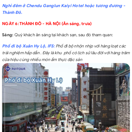
Nghỉ đêm ở Chendu Ganglun Kaiyi Hotel hoặc tương đương -
Thành Đô.
NGÀY 6: THÀNH ĐÔ - HÀ NỘI (Ăn sáng, trưa)
Sáng:
Quý khách ăn sáng tại khách sạn, sau đó tham quan:
Phố đi bộ Xuân Hy Lộ, IFS:
Phố đi bộ nhộn nhịp với hàng loạt các
trải nghiệm hấp dẫn . Đây là khu phố có lịch sử lâu đời với hàng trăm
cửa hiệu cùng nhiều món ẩm thực đặc sản