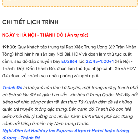
Thủ tục Visa đoàn nhập cảnh Trung Quốc nhanh chóng tiện
lợi (chụp duy nhất trang 2&3 của hộ chiếu, 1 ảnh 4x6 nền trắng)
Khách sạn tương đương 4 sao theo tiêu chuẩn Trung Quốc (2
CHI TIẾT LỊCH TRÌNH
người/phòng. Trường hợp đoàn khách lẻ người sẽ bố trí phòng 3
người, kê extra bed);
NGÀY 1: HÀ NỘI - THÀNH ĐÔ ( Ăn tự túc)
Các bữa ăn theo chương trình (tất cả các bữa ăn không được
19h00:
Quý khách tập trung tại Rạp Xiếc Trung Ương (69 Trần Nhân
hoàn lại)
Tông) khởi hành ra sân bay Nội Bài. HĐV và đoàn làm thủ tục xuất
Hướng dẫn viên tiếng việt suốt tuyến.
cảnh, sau đó đáp chuyến bay
EU2864
lúc
22:45-1:00+1
(Hà Nội -
Vé tàu cao tốc 1 chiều tour nội địa bên Trung Quốc. Vào mùa
Thành Đô). Đến Thành Đô, đoàn làm thủ tục nhập cảnh. Xe và HDV
cao điểm nếu không thể mua được vé tầu , đoàn được sắp xếp
đưa đoàn về khách sạn nhận phòng và nghỉ ngơi.
di chuyển bằng phương tiện khác
Quà tặng: Mũ du lịch, Nước uống 01 chai/ngày/người
Thành Đô
là thủ phủ của tỉnh Tứ Xuyên, một trong những thành phố
Vé tham quan vào cửa các điểm thăm quan theo chương
có lịch sử lâu đời và giàu bản sắc văn hóa ở Trung Quốc. Nơi đây nổi
trình (vé vào cửa 1 lần);
✓
Bảo hiểm du lịch quốc tế trong suốt
tiếng với nhịp sống chậm rãi, ẩm thực Tứ Xuyên đậm đà và những
thời gian ở tại nước ngoài 24h/24h, mức bồi thường tối đa
quán trà truyền thống đặc trưng. Bên cạnh đó, Thành Đô còn làlà
200.000.000 vnđ người/vụ (Quý khách trên 70 tuổi không tham
điểm khởi đầu lý tưởng cho nhiều hành trình khám phá các thắng
gia bảo hiểm này).
cảnh nổi tiếng ở miền Tây Nam Trung Quốc.
GIÁ TOUR CHƯA BAO GỒM
Nghỉ
đêm tại Holiday Inn Express Airport Hotel hoặc tương
Chi phí làm hộ chiếu; Chi phí làm visa tái nhập cảnh Việt Nam
đương - Thành Đô