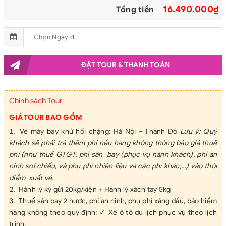
16.490.000₫
Tổng tiền
Giang Yển
ĐẶT TOUR & THANH TOÁN
Chính sách Tour
GIÁ TOUR BAO GỒM
Vé máy bay khứ hồi chặng: Hà Nội – Thành Đô
L
ưu ý: Quý
khách sẽ phải trả thêm phí nếu hàng không thông báo giá thuế
phí (như thuế GTGT, phí sân
bay (phục vụ hành khách), phí an
ninh soi chiếu, và phụ phí nhiên liệu và các phí khác,…) vào thời
điểm
x
uất vé.
Hành lý ký gửi 20kg/kiện + Hành lý xách tay 5kg
Thuế sân bay 2 nước, phí an ninh, phụ phí xăng dầu, bảo hiểm
hàng không theo quy định;
✓
Xe ô tô du lịch phục vụ theo lịch
trình.