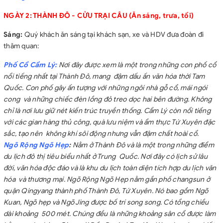
đối với khách Việt kiều, ngoại kiều.
✓
Chi phí cá nhân như: Đồ
NGÀY 2: THÀNH ĐÔ - CỬU TRẠI CÂU (Ăn sáng, trưa, tối)
uống, hành lý quá cước, tiền điện thoại, giặt là tại khách sạn …
Phụ thu phòng đơn (nếu có theo bảng giá từ):
3.000.000
Sáng:
Quý khách ăn sáng tại khách sạn, xe và HDV đưa đoàn đi
đồng/người
(nếu phòng 2 người, mỗi người
đều có nhu cầu ở
thăm quan:
phòng đơn thì cả 2 người đều phải thanh toán), không áp dụng
giá này cho các dịp lễ và mùa cao điểm.
Phố Cổ Cẩm Lý:
Nơi đây được xem là một trong những con phố cổ
Tiền tips là thông lệ quốc tế khi đi du lịch nước ngoài và là
nổi tiếng nhất tại Thành Đô, mang đậm dấu ấn văn hóa thời Tam
khoản bắt buộc, quý khách vui lòng thanh toán cho HDV trong
Quốc. Con phố gây ấn tượng với những ngôi nhà gỗ cổ, mái ngói
quá trình tham gia tour, bao gồm trẻ em từ 2 tuổi trở lên. Tiền
cong và những chiếc đèn lồng đỏ treo dọc hai bên đường. Không
tips cho HDV:
5USD/ngày/người
chỉ là nơi lưu giữ nét kiến trúc truyền thống.
Cẩm Lý còn nổi tiếng
Hành lý quá cước theo quy định.
với các gian hàng thủ công, quà lưu niệm và ẩm thực Tứ Xuyên đặc
sắc, tạo nên không khí sôi động nhưng vẫn đậm chất hoài cổ.
Ngõ Rộng Ngõ Hẹp
:
Nằm ở Thành Đô và là một trong những điểm
du lịch đô thị tiêu biểu nhất ở Trung Quốc. Nơi đây có lịch sử lâu
đời, văn hóa độc đáo và là khu du lịch toàn diện tích hợp du lịch văn
hóa và thương mại. Ngõ Rộng Ngõ Hẹp nằm gần phố changsun ở
quận Qingyang thành phố Thành Đô, Tứ Xuyên. Nó bao gồm Ngõ
Kuan, Ngõ hẹp và Ngõ Jing được bố trí song song. Có tổng chiều
dài khoảng 500 mét. Chúng đều là những khoảng sân cổ được làm