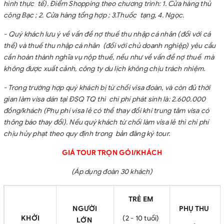
hình thực tế). Điểm Shopping theo chương trình: 1. Cửa hàng thủ
công Bạc ; 2. Cửa hàng tổng hợp ; 3.Thuốc tạng, 4. Ngọc.
- Quý khách lưu ý về vấn đề nợ thuế thu nhập cá nhân (đối với cá
thể) và thuế thu nhập cá nhân (đối với chủ doanh nghiệp) yêu cầu
cần hoàn thành nghĩa vụ nộp thuế, nếu như về vấn đề nợ thuế mà
không được xuất cảnh, công ty du lịch không chịu trách nhiệm.
- Trong trường hợp quý khách bị từ chối visa đoàn, và còn đủ thời
gian làm visa dán tại ĐSQ TQ thì chi phí phát sinh là: 2.600.000
đồng/khách (Phụ phí visa lẻ có thể thay đổi khi trung tâm visa có
thông báo thay đổi). Nếu quý khách từ chối làm visa lẻ thì chi phí
chịu hủy phạt theo quy định trong bản đăng ký tour.
GIÁ TOUR TRỌN GÓI/KHÁCH
(Áp dụng đoàn 30 khách)
TRẺ EM
NGƯỜI
PHỤ THU
KHỞI
(2 - 10 tuổi)
LỚN