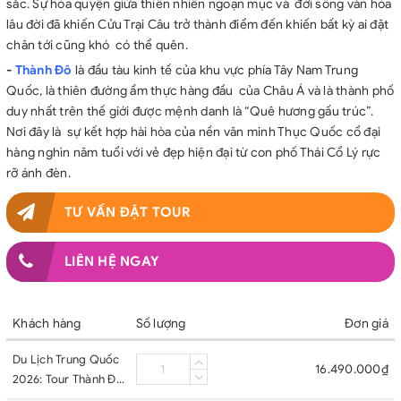
sắc. Sự hòa quyện giữa thiên nhiên ngoạn mục và đời sống văn hóa
lâu đời đã khiến Cửu Trại Câu trở thành điểm đến khiến bất kỳ ai đặt
chân tới cũng khó có thể quên.
-
Thành Đô
là đầu tàu kinh tế của khu vực phía Tây Nam Trung
Quốc, là thiên đường ẩm thực hàng đầu của Châu Á và là thành phố
duy nhất trên thế giới được mệnh danh là “Quê hương gấu trúc”.
Nơi đây là sự kết hợp hài hòa của nền văn minh Thục Quốc cổ đại
hàng nghìn năm tuổi với vẻ đẹp hiện đại từ con phố Thái Cổ Lý rực
rỡ ánh đèn.
TƯ VẤN ĐẶT TOUR
LIÊN HỆ NGAY
Khách hàng
Số lượng
Đơn giá
Du Lịch Trung Quốc
16.490.000₫
2026: Tour Thành Đô
- Cửu Trại Câu - Đô