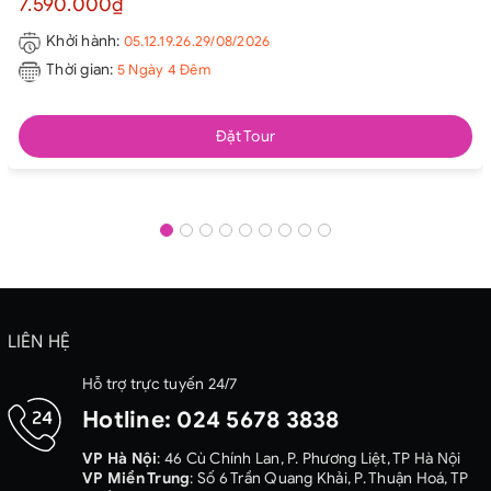
7.590.000₫
Khởi hành:
05.12.19.26.29/08/2026
Thời gian:
5 Ngày 4 Đêm
Đặt Tour
LIÊN HỆ
Hỗ trợ trực tuyến 24/7
Hotline:
024 5678 3838
VP Hà Nội
: 46 Cù Chính Lan, P. Phương Liệt, TP Hà Nội
VP Miền Trung
: Số 6 Trần Quang Khải, P. Thuận Hoá, TP