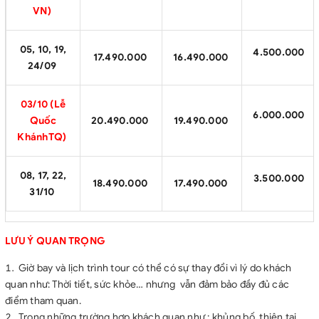
VN)
05, 10, 19,
4.500.000
17.490.000
16.490.000
24/09
03/10 (Lễ
6.000.000
Quốc
20.490.000
19.490.000
KhánhTQ)
08, 17, 22,
3.500.000
18.490.000
17.490.000
31/10
LƯU Ý QUAN TRỌNG
Giờ bay và lịch trình tour có thể có sự thay đổi vì lý do khách
quan như: Thời tiết, sức khỏe… nhưng vẫn đảm bảo đầy đủ các
điểm tham quan.
Trong những trường hợp khách quan như : khủng bố, thiên tai…