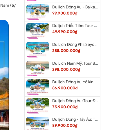
 Nam (tự
Du lịch Đông Âu - Balkan: Tour Đức - Slovenia - Croatia - Hungary - Slovakia - Áo - Séc từ Hà Nội 2026
99.900.000₫
Du lịch Triều Tiên: Tour Bắc Kinh - Bình Nhưỡng - Núi Myohyang - Kaesong - Bàn Môn Điếm - Đan Đông từ Hà Nội 2026
49.990.000₫
Du Lịch Đông Phi: Seychelles - Madagascar - Mauritius 2026
288.000.000₫
Du Lịch Nam Mỹ: Tour Brazil - Peru - Argentina - Chile 2026
298.000.000₫
Du lịch Đông Âu cổ kính: Tour Đức - Séc - Áo - Slovakia - Hungary - Ba Lan từ Hà Nội 2026
86.900.000₫
Du lịch Đông Âu: Tour Đức - Séc - Áo - Slovakia - Hungary từ Hà Nội 2026
75.900.000₫
Du lịch Đông - Tây Âu: Tour Đức - Áo - Ý - Thụy Sĩ - Pháp từ Hà Nội 2026
89.900.000₫