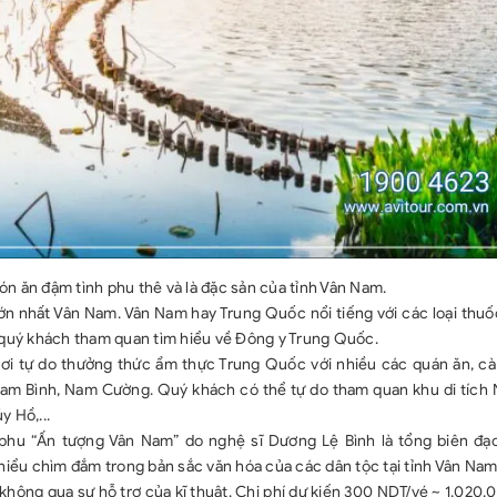
n ăn đậm tình phu thê và là đặc sản của tỉnh Vân Nam.
 nhất Vân Nam. Vân Nam hay Trung Quốc nổi tiếng với các loại thuố
. quý khách tham quan tìm hiểu về Đông y Trung Quốc.
hơi tự do thưởng thức ẩm thực Trung Quốc với nhiều các quán ăn, cà 
am Bình, Nam Cường. Quý khách có thể tự do tham quan khu di tích 
 Hồ,...
 phu “Ấn tượng Vân Nam” do nghệ sĩ Dương Lệ Bình là tổng biên đạ
ểu chìm đắm trong bản sắc văn hóa của các dân tộc tại tỉnh Vân Nam
 không qua sự hỗ trợ của kĩ thuật. Chi phí dự kiến 300 NDT/vé ~ 1.020