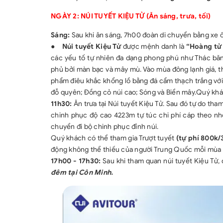
NGÀY 2: NÚI TUYẾT KIỆU TỬ
(Ăn sáng, trưa, tối)
Sáng:
Sau khi ăn sáng, 7h00 đoàn di chuyển bằng xe ô
●
Núi tuyết Kiệu Tử
được mệnh danh là
“Hoàng tử
các yếu tố tự nhiên đa dạng phong phú như Thác b
phủ bởi màn bạc và mây mù. Vào mùa đông lạnh giá, th
phẩm điêu khắc khổng lồ bằng đá cẩm thạch trắng với
đỗ quyên; Đồng cỏ núi cao; Sóng và Biển mây.Quý khác
11h30:
Ăn trưa tại Núi tuyết Kiệu Tử. Sau đó tự do tha
chinh phục độ cao 4223m tự túc chi phí cáp theo n
chuyển đi bộ chinh phục đỉnh núi.
Quý khách có thể tham gia Trượt tuyết
(tự phí 800k/
động không thể thiếu của người Trung Quốc mỗi mùa 
17h00 - 17h30:
Sau khi tham quan núi tuyết Kiệu Tử, 
đêm tại Côn Minh.