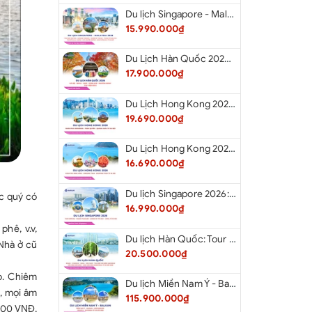
Du lịch Singapore - Malaysia 2026: Tour Đảo Sentosa - Madame Tussauds - Garden By The Bay - Thành cổ Malacca - Thủ đô Kuala Lumpur - Cao nguyên Genting - New Putrajaya từ Hà Nội
15.990.000₫
Du Lịch Hàn Quốc 2026: Hà Nội - Seoul - Nami - Everland - Painter Show - Thư Viện Sách
17.900.000₫
Du Lịch Hong Kong 2026: Khám phá Hongkong - Thâm Quyến - Quảng Châu từ Hà Nội
19.690.000₫
Du Lịch Hong Kong 2026: Khám phá Hong Kong - Dingding Tram - Shopping Tour từ Hà Nội
16.690.000₫
Du lịch Singapore 2026: Tour Sentosa - Madame Tussauds - Garden By The Bay - Jewel từ Hà Nội
c quý có
16.990.000₫
phê, v.v,
Du lịch Hàn Quốc: Tour Busan - Gyeongju - Seoul - Đảo Nami - Tàu Điện Ven Biển Haeundae - Cầu Kính Oryukdo - Làng Văn Hóa Huinnyeoul từ Hà Nội 2026
Nhà ở cũ
20.500.000₫
o. Chiêm
Du lịch Miền Nam Ý - Balkan: Tour Miền Nam Ý - Albania - Montenegro - Croatia - Slovenia từ Hà Nội 2026
, mọi âm
115.900.000₫
.000 VNĐ,