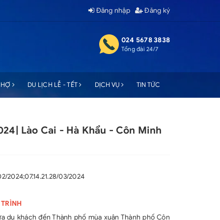
Đăng nhập
Đăng ký
024 5678 3838
Tổng đài 24/7
 CHỢ
DU LỊCH LỄ - TẾT
DỊCH VỤ
TIN TỨC
024| Lào Cai - Hà Khẩu - Côn Minh
/02/2024;07.14.21.28/03/2024
 TRÌNH
 đưa du khách đến Thành phố mùa xuân Thành phố Côn