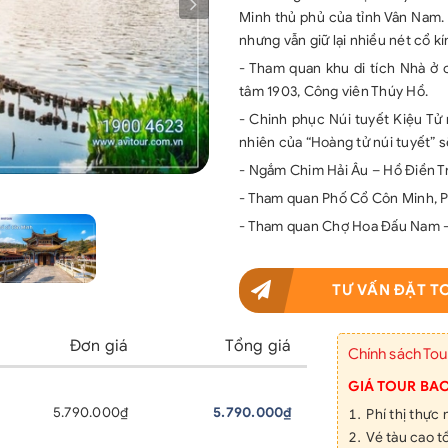
Minh thủ phủ của tỉnh Vân Nam. M
nhưng vẫn giữ lại nhiều nét cổ k
- Tham quan khu di tích Nhà ở 
tâm 1903, Công viên Thúy Hồ.
- Chinh phục Núi tuyết Kiệu Tử
nhiên của “Hoàng tử núi tuyết” 
- Ngắm Chim Hải Âu – Hồ Điền Tr
- Tham quan Phố Cổ Côn Minh, Ph
- Tham quan Chợ Hoa Đấu Nam –
TƯ VẤN ĐẶT T
Đơn giá
Tổng giá
Chính sách Tou
GIÁ TOUR BA
5.790.000₫
5.790.000₫
Phí thị thực
Vé tàu cao t