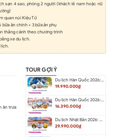
ách sạn 4 sao, phòng 2 người (khách lẻ nam hoặc nữ
iường)
m quan núi Kiệu Tử
6 bữa ăn chính + 3 bữa ăn phụ
an thắng cảnh theo chương trình
ằng xe du lịch.
lịch.
chai nước suối mỗi ngày.
iên tiếng Việt – Trung suốt tuyến
yển Hà Nội – Lào Cai – Hà Nội
TOUR GỢI Ý
ƯA BAO GỒM
Du lịch Hàn Quốc 2026: Hà Nội – Busan – Seoul – Starfiled – Lotte Worf
 hạn trên 6 tháng so với ngày khởi hành.
19.990.000₫
ân, đồ uống, điện thoại, phí giặt là trong khách sạn.
Du lịch Hàn Quốc 2026: Hà Nội – Lotte Word – Đảo Nami – Làng Cổ Hanok Bukchon
tự túc
16.390.000₫
 ăn trưa
ng đơn
450 NDT/người/phòng
không đề cập trong phần bao gồm.
Du lịch Nhật Bản 2026: Niigata – Aizu – Nikko - Tokyo – Niigata từ Hà Nội
ô/khách/ngày ~ 20 đô/người/tour
29.990.000₫
 tuyết
(800.000đ/ Khách)