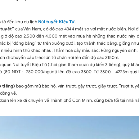
Chi phí cáp 
 tô đến khu du lịch
Núi tuyết Kiệu Tử
.
 tuyết”
của Vân Nam, có độ cao 4344 mét so với mặt nước biển. Nơi đâ
ăng ở độ cao 2.500 đến 4.000 mét vào mùa hè những thác nước này 
ác bị “đóng băng” từ trên xuống dưới, tạo thành thác băng, giống nh
 nhiều hình thù khác nhau; Thảm hoa đầy màu sắc; Rừng nguyên sinh; 
h di chuyển cáp treo lớn từ chân núi lên đến độ cao 3150m.
m quan Núi tuyết Kiệu Tử (thời gian tham quan dự kiến 3 tiếng), quý k
hỏ (80 NDT ~ 280.000/người) lên độ cao 3500. Từ 3500 - 4223m quý 
3 tiếng)
bao gồm mũ bảo hộ, ván trượt, gậy trượt, giày trượt. Trượt tuyế
đông về.
đoàn lên xe di chuyển về Thành phố Côn Minh, dùng bữa tối tại nhà h