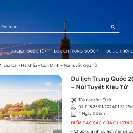
C
DU LỊCH QUỐC TẾ
DU LỊCH TRUNG QUỐC
DU LỊCH HỘI
| Lào Cai - Hà Khẩu - Côn Minh – Núi Tuyết Kiệu Tử
Du lịch Trung Quốc 2
– Núi Tuyết Kiệu Tử
Tàu cao tốc; Ô tô
04.11.18.25/01/2024;01.22.29
4 Ngày 3 Đêm
ĐIỂM ĐẶC SẮC CỦA CHƯƠNG
- Chương trình du lịch này sẽ