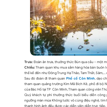
Trưa:
Đoàn ăn trưa, thưởng thức Bún qua cầu – một mó
Chiều:
Tham quan khu mua sắm hàng hóa bán buôn lớn
thể kể đến như Đông Trung Hạ Thảo, Tam Thất, Sâm,..
Sau đó đoàn đi tham quan
Phố cổ Côn Minh
, dạo c
tham quan quảng trường Kim Mã Bích Kê, phố đi bộ N
của Bác Hồ tại TP Côn Minh, Tham quan công viên Thúy
Quý khách tự phí thưởng thức buổi biểu diễn công
ngưỡng màn múa Không tước vô cùng điệu nghệ, tìm hi
thanh hình ảnh đều được các diễn viên diễn trực tiếp,