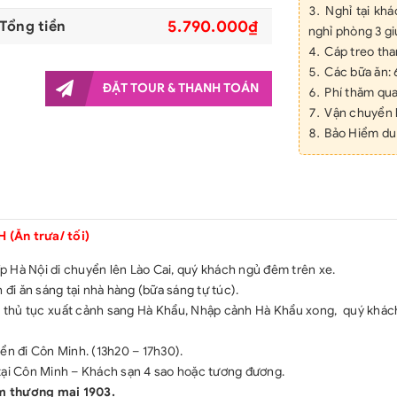
Nghỉ tại kh
5.790.000₫
Tổng tiền
nghỉ phòng 3 g
Cáp treo tha
Các bữa ăn: 
ĐẶT TOUR & THANH TOÁN
Phí thăm qu
Vận chuyển b
Bảo Hiểm du 
Mỗi người 1 
Hướng dẫn v
Xe vận chu
GIÁ TOUR CH
(Ăn trưa/ tối)
Hộ chiếu còn
Thuế VAT
p Hà Nội di chuyển lên Lào Cai, quý khách ngủ đêm trên xe.
Chi phí cá nh
i ăn sáng tại nhà hàng (bữa sáng tự túc).
1 bữa ăn tối 
m thủ tục xuất cảnh sang Hà Khẩu, Nhập cảnh Hà Khẩu xong, quý khách
Chi phí phò
Các chi phí 
ển đi Côn Minh. (13h20 – 17h30).
Tiền TIP 5 đ
tại Côn Minh – Khách sạn 4 sao hoặc tương đương.
Chi phí trượt
m thương mại 1903.