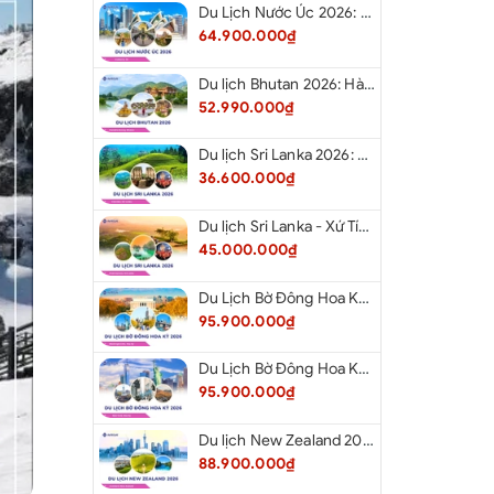
Du Lịch Nước Úc 2026: Hà Nội - Melbourne - Canberra - Sydney - Hà Nội
64.900.000₫
Du lịch Bhutan 2026: Hà Nội - Bhutan - Paro - Thimphu - Punakha
52.990.000₫
Du lịch Sri Lanka 2026: Khám Phá Xứ Tích Lan
36.600.000₫
Du lịch Sri Lanka - Xứ Tích Lan 2026: Tham Dự Lễ Hội Rước Xá Lợi Răng Phật
45.000.000₫
Du Lịch Bờ Đông Hoa Kỳ 2026: Washington DC - Philadelphia - New York - Boston - New Hampshire White Mountains - Albany - Niagara Falls - Buffalo - Corning - New York
95.900.000₫
Du Lịch Bờ Đông Hoa Kỳ 2026: New York - Boston - New Hampshire - Artist’s Bluff - Echo Lake Kancamagus Highway - White Mountains - Albany - Buffalo Niagara Falls - Corning - Washington DC
95.900.000₫
Du lịch New Zealand 2026: Tour Auckland - Waitomo - Taupo - Rotorua - Matamata - Hamilton
88.900.000₫