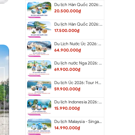
Du lịch Hàn Quốc 2026: Tour Hà Nội - Busan - Gyeongju - Seoul - Đảo Nami - Tàu Điện Ven Biển Haeundae - Cầu Kính Oryukdo - Làng Văn Hóa Huinnyeoul
20.500.000₫
Du lịch Hàn Quốc 2026: Tour Hà Nội - Seoul - Nami - Everland - Painter Show - Thư Viện Sách
17.500.000₫
Du Lịch Nước Úc 2026: Tour Hà Nội - Sydney - Canberra - Melbourne - Hà Nội
64.900.000₫
Du lịch nước Nga 2026: Tour Hà Nội - Moscow - Saint Petersburg từ Hà Nội
69.900.000₫
Du lịch Úc 2026: Tour Hà Nội - Sydney - Canberra - Melbourne - Hà Nội
59.900.000₫
Du lịch Indonesia 2026: Tour Hà Nội - Bali - Cổng Trời Lempuyang - Swings Bali - Ngắm hoàng hôn biển Jimbaran - Kelingking - Sống Lưng Khủng Long từ Hà Nội
15.990.000₫
Du lịch Malaysia - Singapore 2026: Tour Đảo Sentosa - Madame Tussause - Garden By The Bay - Thành Cổ Malacca - Thủ Đô Kualalumpur - Cao Nguyên Genting - New Putrajaya từ Hà Nội
14.990.000₫