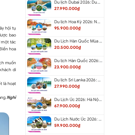
treo chặng 2:
80 tệ/người
Du lịch Dubai 2026: Dubai - Safari - Abu Dhabi
27.990.000₫
Du lịch Hoa Kỳ 2026: New York - Philadelphia - Delaware - Washington D.C. - Las Vegas - Red Rock Canyon - Quận Cam - Santa Monica - Hollywood - San Diego - Los Angeles.
95.900.000₫
y hội tụ
được bao
Du Lịch Hàn Quốc Mùa Hè 2026: Hà Nội - Busan - Gyeongju - Seoul - Đảo Nami - Tàu Điện Ven Biển Haeundae - Cầu Kính Oryukdo - Làng Văn Hóa Huinnyeoul
ư một tác
20.500.000₫
Biển hoa
Du lịch Hàn Quốc 2026: Hà Nội - Busan - Gyeongju - Seoul - Đảo Nami - Tàu Điện Ven Biển Haeundae - Cỏ Hồng Muhly - Làng Văn Hóa Huinnyeoul
hách muốn
23.900.000₫
khách di
Du lịch Sri Lanka 2026: Colombo - Negombo - Pinnawala - Kandy - Kalutara - Nuwara - Eliya
t là hoạt
27.990.000₫
àng.
Nghỉ
Du Lịch Úc 2026: Hà Nội - Sydney- Canberra - Melbourne - Hà Nội
67.900.000₫
Du Lịch Nước Úc 2026: Hà Nội - Sydney- Canberra - Melbourne - Hà Nội
59.900.000₫