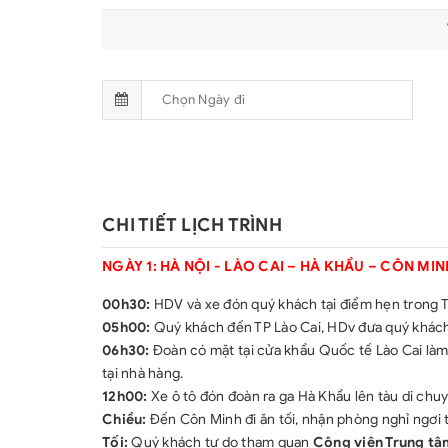
CHI TIẾT LỊCH TRÌNH
NGÀY 1: HÀ NỘI - LÀO CAI – HÀ KHẨU – CÔN MINH 
00h30:
HDV và xe đón quý khách tại điểm hẹn trong T
05h00:
Quý khách đến TP Lào Cai, HDv đưa quý khách đ
06h30:
Đoàn có mặt tại cửa khẩu Quốc tế Lào Cai là
tại nhà hàng.
12h00:
Xe ô tô đón đoàn ra ga Hà Khẩu lên tàu di chuy
Chiều:
Đến Côn Minh đi ăn tối, nhận phòng nghỉ ngơi 
Tối:
Quý khách tự do tham quan
Công viên Trung tâ