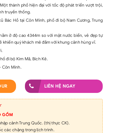
ột thành phố hiện đại với tốc độ phát triển vượt trội,
ính truyền thống.
cũ Bác Hồ tại Côn Minh, phố đi bộ Nam Cương, Trung
 nằm ở độ cao 4344m so với mặt nước biển, vẻ đẹp tự
sẽ khiến quý khách mê đắm với khung cảnh hùng vĩ.
ì.
ố đi bộ Kim Mã, Bích Kê.
 Côn Minh.
OUR
LIÊN HỆ NGAY
r
O GỒM
 nhập cảnh Trung Quốc. (thị thực CK).
ốc các chặng trong lịch trình.